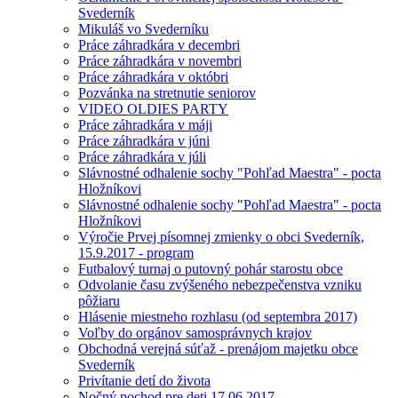
Svederník
Mikuláš vo Svederníku
Práce záhradkára v decembri
Práce záhradkára v novembri
Práce záhradkára v októbri
Pozvánka na stretnutie seniorov
VIDEO OLDIES PARTY
Práce záhradkára v máji
Práce záhradkára v júni
Práce záhradkára v júli
Slávnostné odhalenie sochy "Pohľad Maestra" - pocta
Hložníkovi
Slávnostné odhalenie sochy "Pohľad Maestra" - pocta
Hložníkovi
Výročie Prvej písomnej zmienky o obci Svederník,
15.9.2017 - program
Futbalový turnaj o putovný pohár starostu obce
Odvolanie času zvýšeného nebezpečenstva vzniku
pôžiaru
Hlásenie miestneho rozhlasu (od septembra 2017)
Voľby do orgánov samosprávnych krajov
Obchodná verejná súťaž - prenájom majetku obce
Svederník
Privítanie detí do života
Nočný pochod pre deti 17.06.2017