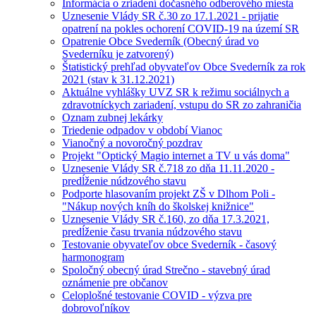
Informácia o zriadení dočasného odberového miesta
Uznesenie Vlády SR č.30 zo 17.1.2021 - prijatie
opatrení na pokles ochorení COVID-19 na území SR
Opatrenie Obce Svederník (Obecný úrad vo
Svederníku je zatvorený)
Štatistický prehľad obyvateľov Obce Svederník za rok
2021 (stav k 31.12.2021)
Aktuálne vyhlášky UVZ SR k režimu sociálnych a
zdravotníckych zariadení, vstupu do SR zo zahraničia
Oznam zubnej lekárky
Triedenie odpadov v období Vianoc
Vianočný a novoročný pozdrav
Projekt "Optický Magio internet a TV u vás doma"
Uznesenie Vlády SR č.718 zo dňa 11.11.2020 -
predĺženie núdzového stavu
Podporte hlasovaním projekt ZŠ v Dlhom Poli -
"Nákup nových kníh do školskej knižnice"
Uznesenie Vlády SR č.160, zo dňa 17.3.2021,
predĺženie času trvania núdzového stavu
Testovanie obyvateľov obce Svederník - časový
harmonogram
Spoločný obecný úrad Strečno - stavebný úrad
oznámenie pre občanov
Celoplošné testovanie COVID - výzva pre
dobrovoľníkov