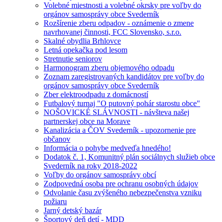
Volebné miestnosti a volebné okrsky pre voľby do
orgánov samosprávy obce Svederník
Rozšírenie zberu odpadov - oznámenie o zmene
navrhovanej činnosti, FCC Slovensko, s.r.o.
Skalné obydlia Brhlovce
Letná opekačka pod lesom
Stretnutie seniorov
Harmonogram zberu objemového odpadu
Zoznam zaregistrovaných kandidátov pre voľby do
orgánov samosprávy obce Svederník
Zber elektroodpadu z domácností
Futbalový turnaj "O putovný pohár starostu obce"
NOŠOVICKÉ SLÁVNOSTI - návšteva našej
partnerskej obce na Morave
Kanalizácia a ČOV Svederník - upozornenie pre
občanov
Informácia o pohybe medveďa hnedého!
Dodatok č. 1, Komunitný plán sociálnych služieb obce
Svederník na roky 2018-2022
Voľby do orgánov samosprávy obcí
Zodpovedná osoba pre ochranu osobných údajov
Odvolanie času zvýšeného nebezpečenstva vzniku
požiaru
Jarný detský bazár
Športový deň detí - MDD