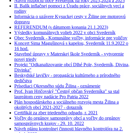
Návrh rozpočtu obce Svederník na roky 2023,2024 a 2025
II. Balík inflačnej pomoci z Úradu práce, sociálnych vecí a
rodiny
Informácia o uzávere Kysuckej cesty v Žiline pre motorovú
dopravu
REFERENDUM (s dátumom konania 21.1.2023)
Výsledky komunálnych volieb 2022 v obci Svederník
Obec Svederník - Komunálne voľby, informácie pre voličov
Koncert Sima Magušinová s kapelou, Svederník 11.9.2022 o
16 hod.
Stavebné úpravy v Materskej škole Svederník - vytvorenie
novej triedy
Projekt "Odkanalizovanie obcí Dlhé Pole, Svederník, Divina,
Divinka"
Beskydské lavičky - propagácia kultúrneho a prírodného
dedičstva
Prísediaci Okresného súdu Žilina - oznámenie
Prof. Ivan Hričovský "Čestný občan Svederníka" sa stal
laureátom ceny nadácie Pro Patria 2022
Plán hospodárskeho a sociálneho rozvoja mesta Žilina a
okolitých obcí 2021-2027 - dotazník
Certifikát za zber triedeného odpadu, r. 2021
Voľby do orgánov samosprávy obcí a voľby do orgánov
samosprávnych krajov - 29. 10. 2022
Návrh plánu kontrolnej činnosti hlavného kontrolóra na 2.