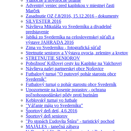
Vianočné a novoročné prianie
Adventný veniec pred kaplnkou v miestnej časti
Marček
Zasadnutie OZ č.8/2016, 15.12.2016 - dokumenty
SILVESTER 2016
Návšteva Mikuláša vo Svederníku a divadelné
predstavenie
Jablká zo Svederníka na celoslovenskej súťaži a
výstave JAHRADA 2016
Zima vo Svederníku - fotografická súťaž
Stretnutie seniorov a Výstava ovocia, zeleniny a kvetov
STRETNUTIE SENIOROV
Pobožnosť Krížovej cesty ku Kaplnke na Valchovej
Návšteva našej partnerskej obce Nošovice
Futbalový turnaj "O putovný pohár starostu obce
Svederník"
Futbalový turnaj o pohár starostu obce Svederník
Upozornenie na kosenie porastov - ochrana
poľnohospodárskej pôdy proti burinám
Keblovský turnaj vo futbale
"Váľanie mája vo Svederníku"
Športový deň detí, 4.6.2016
Športový deň seniorov
"Po stopách Ľudovíta Štúra" - turistický pochod
MAJÁLES - tanečná zábava