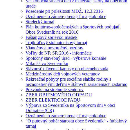
Veľkonočná šibačka detí z materskej školy na obecnom
úrade
Posedenie pri príležitosti MDŹ, 12.3.2016
Oznámenie o zámere prenajať majetok obce
Strelecký turnaj
Plán kultúrno-spoločenských a športových podujatí
Obce Svederník na rok 2016
Fašiangový sprievod masiek
Trojkráľový stolnotenisový turnaj
Vianočný a novoročný pozdrav
Voľby do NR SR 2016 - informácie
Spoločný stavebný úrad - výberové konanie
Mikuláš vo Svederníku
Slávnosť dlávenia kapusty do obecného suda
Medzinárodný deň vojnových veteránov
Rekreačné pobyty pre sociálne slabšie rodiny s
nezaopatrenými deťmi v štátnych zariadeniach zadarmo
Pozvánka na stretnutie seniorov
ZBER OBJEMOVÉHO ODPADU
ZBER ELEKTROODPADU
Výprava zo Svederníka na Športovom dni v obci
Dobratice (ČR)
Oznámenie o zámere prenajať majetok obce
"O putovný pohár starostu obce Svederník" - futbalový
turnaj