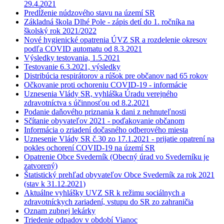
29.4.2021
Predĺženie núdzového stavu na území SR
Základná škola Dlhé Pole - zápis detí do 1. ročníka na
školský rok 2021/2022
Nové hygienické opatrenia ÚVZ SR a rozdelenie okresov
podľa COVID automatu od 8.3.2021
Výsledky testovania, 1.5.2021
Testovanie 6.3.2021, výsledky
Distribúcia respirátorov a rúšok pre občanov nad 65 rokov
Očkovanie proti ochoreniu COVID-19 - informácie
Uznesenia Vlády SR, vyhláška Úradu verejného
zdravotníctva s účinnosťou od 8.2.2021
Podanie daňového priznania k dani z nehnuteľnosti
Sčítanie obyvateľov 2021 - poďakovanie občanom
Informácia o zriadení dočasného odberového miesta
Uznesenie Vlády SR č.30 zo 17.1.2021 - prijatie opatrení na
pokles ochorení COVID-19 na území SR
Opatrenie Obce Svederník (Obecný úrad vo Svederníku je
zatvorený)
Štatistický prehľad obyvateľov Obce Svederník za rok 2021
(stav k 31.12.2021)
Aktuálne vyhlášky UVZ SR k režimu sociálnych a
zdravotníckych zariadení, vstupu do SR zo zahraničia
Oznam zubnej lekárky
Triedenie odpadov v období Vianoc