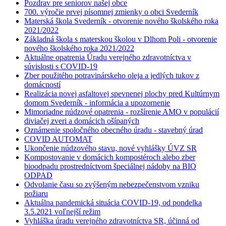
Pozdrav pre seniorov našej obce
700. výročie prvej písomnej zmienky o obci Svederník
Materská škola Svederník - otvorenie nového školského roka
2021/2022
Základná škola s materskou školou v Dlhom Poli - otvorenie
nového školského roka 2021/2022
Aktuálne opatrenia Úradu verejného zdravotníctva v
súvislosti s COVID-19
Zber použitého potravinárskeho oleja a jedlých tukov z
domácností
Realizácia novej asfaltovej spevnenej plochy pred Kultúrnym
domom Svederník - informácia a upozornenie
Mimoriadne núdzové opatrenia - rozšírenie AMO v populácií
diviačej zveri a domácich ošípaných
Oznámenie spoločného obecného úradu - stavebný úrad
COVID AUTOMAT
Ukončenie núdzového stavu, nové vyhlášky ÚVZ SR
Kompostovanie v domácich kompostéroch alebo zber
bioodpadu prostredníctvom špeciálnej nádoby na BIO
ODPAD
Odvolanie času so zvýšeným nebezpečenstvom vzniku
požiaru
Aktuálna pandemická situácia COVID-19, od pondelka
3.5.2021 voľnejší režim
Vyhláška úradu verejného zdravotníctva SR, účinná od