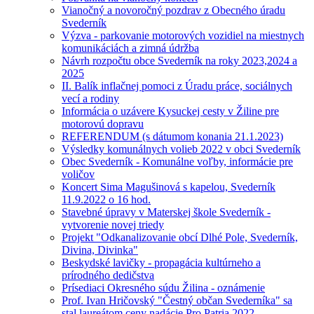
Vianočný a novoročný pozdrav z Obecného úradu
Svederník
Výzva - parkovanie motorových vozidiel na miestnych
komunikáciách a zimná údržba
Návrh rozpočtu obce Svederník na roky 2023,2024 a
2025
II. Balík inflačnej pomoci z Úradu práce, sociálnych
vecí a rodiny
Informácia o uzávere Kysuckej cesty v Žiline pre
motorovú dopravu
REFERENDUM (s dátumom konania 21.1.2023)
Výsledky komunálnych volieb 2022 v obci Svederník
Obec Svederník - Komunálne voľby, informácie pre
voličov
Koncert Sima Magušinová s kapelou, Svederník
11.9.2022 o 16 hod.
Stavebné úpravy v Materskej škole Svederník -
vytvorenie novej triedy
Projekt "Odkanalizovanie obcí Dlhé Pole, Svederník,
Divina, Divinka"
Beskydské lavičky - propagácia kultúrneho a
prírodného dedičstva
Prísediaci Okresného súdu Žilina - oznámenie
Prof. Ivan Hričovský "Čestný občan Svederníka" sa
stal laureátom ceny nadácie Pro Patria 2022