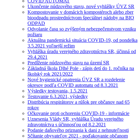
COVID AUTOMAT
Ukončenie núdzového stavu, nové vyhlášky ÚVZ SR
Kompostovanie v domácich kompostéroch alebo zber
bioodpadu prostredníctvom špeciálnej nádoby na BIO
ODPAD
Odvolanie času so zvýšeným nebezpečenstvom vzniku
požiaru
Aktuálna pandemická situácia COVID-19, od pondelka
3.5.2021 voľnejší režim
Vyhláška úradu verejného zdravotníctva SR, účinná od
29.4.2021
Predĺženie núdzového stavu na území SR
Základná škola Dlhé Pole - zápis detí do 1. ročníka na
školský rok 2021/2022
Nové hygienické opatrenia ÚVZ SR a rozdelenie
okresov podľa COVID automatu od 8.3.2021
Výsledky testovania, 1.5.2021
Testovanie 6.3.2021, výsledky
Distribúcia respirátorov a rúšok pre občanov nad 65
rokov
Očkovanie proti ochoreniu COVID-19 - informácie
Uznesenia Vlády SR, vyhláška Úradu verejného
zdravotníctva s účinnosťou od 8.2.2021
Podanie daňového priznania k dani z nehnuteľnosti
Sčítanie obyvateľov 2021 - poďakovanie občanom