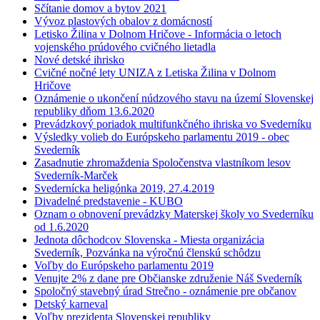
Sčítanie domov a bytov 2021
Vývoz plastových obalov z domácností
Letisko Žilina v Dolnom Hričove - Informácia o letoch
vojenského prúdového cvičného lietadla
Nové detské ihrisko
Cvičné nočné lety UNIZA z Letiska Žilina v Dolnom
Hričove
Oznámenie o ukončení núdzového stavu na území Slovenskej
republiky dňom 13.6.2020
Prevádzkový poriadok multifunkčného ihriska vo Svederníku
Výsledky volieb do Európskeho parlamentu 2019 - obec
Svederník
Zasadnutie zhromaždenia Spoločenstva vlastníkom lesov
Svederník-Marček
Svedernícka heligónka 2019, 27.4.2019
Divadelné predstavenie - KUBO
Oznam o obnovení prevádzky Materskej školy vo Svederníku
od 1.6.2020
Jednota dôchodcov Slovenska - Miesta organizácia
Svederník, Pozvánka na výročnú členskú schôdzu
Voľby do Európskeho parlamentu 2019
Venujte 2% z dane pre Občianske združenie Náš Svederník
Spoločný stavebný úrad Strečno - oznámenie pre občanov
Detský karneval
Voľby prezidenta Slovenskej republiky