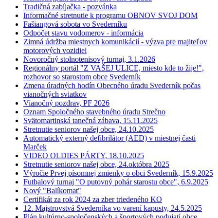
Tradičná zabíjačka - pozvánka
Informačné stretnutie k programu OBNOV SVOJ DOM
Fašiangová sobota vo Svederníku
Odpočet stavu vodomerov - informácia
Zimná údržba miestnych komunikácií - výzva pre majiteľov
motorových vozidiel
Novoročný stolnotenisový turnaj, 3.1.2026
Regionálny portál "Z VAŠEJ ULICE, miesto kde to žije!",
rozhovor so starostom obce Svederník
Zmena úradných hodín Obecného úradu Svederník počas
vianočných sviatkov
Vianočný pozdrav, PF 2026
Oznam Spoločného stavebného úradu Strečno
Svätomartinská tanečná zábava, 15.11.2025
Stretnutie seniorov našej obce, 24.10.2025
Automatický externý defibrilátor (AED) v miestnej časti
Marček
VIDEO OLDIES PÁRTY, 18.10.2025
Stretnutie seniorov našej obce, 24.októbra 2025
Výročie Prvej písomnej zmienky o obci Svederník, 15.9.2025
Futbalový turnaj "O putovný pohár starostu obce", 6.9.2025
Nový "Balíkomat"
Certifikát za rok 2024 za zber triedeného KO
12. Majstrovstvá Svederníka vo varení kapusty, 24.5.2025
Plán kultúrno-spoločenských a športových podujatí obce