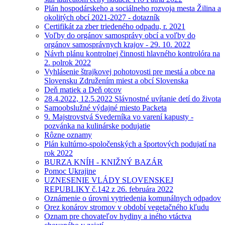
Plán hospodárskeho a sociálneho rozvoja mesta Žilina a
okolitých obcí 2021-2027 - dotazník
Certifikát za zber triedeného odpadu, r. 2021
Voľby do orgánov samosprávy obcí a voľby do
orgánov samosprávnych krajov - 29. 10. 2022
Návrh plánu kontrolnej činnosti hlavného kontrolóra na
2. polrok 2022
Vyhlásenie štrajkovej pohotovosti pre mestá a obce na
Slovensku Združením miest a obcí Slovenska
Deň matiek a Deň otcov
28.4.2022, 12.5.2022 Slávnostné uvítanie detí do života
Samoobslužné výdajné miesto Packeta
9. Majstrovstvá Svederníka vo varení kapusty -
pozvánka na kulinárske podujatie
Rôzne oznamy
Plán kultúrno-spoločenských a športových podujatí na
rok 2022
BURZA KNÍH - KNIŽNÝ BAZÁR
Pomoc Ukrajine
UZNESENIE VLÁDY SLOVENSKEJ
REPUBLIKY č.142 z 26. februára 2022
Oznámenie o úrovni vytriedenia komunálnych odpadov
Orez konárov stromov v období vegetačného kľudu
Oznam pre chovateľov hydiny a iného vtáctva