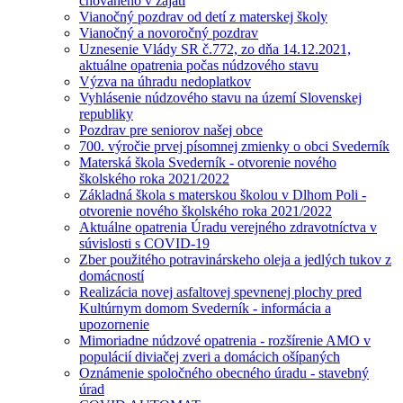
chovaného v zajatí
Vianočný pozdrav od detí z materskej školy
Vianočný a novoročný pozdrav
Uznesenie Vlády SR č.772, zo dňa 14.12.2021,
aktuálne opatrenia počas núdzového stavu
Výzva na úhradu nedoplatkov
Vyhlásenie núdzového stavu na území Slovenskej
republiky
Pozdrav pre seniorov našej obce
700. výročie prvej písomnej zmienky o obci Svederník
Materská škola Svederník - otvorenie nového
školského roka 2021/2022
Základná škola s materskou školou v Dlhom Poli -
otvorenie nového školského roka 2021/2022
Aktuálne opatrenia Úradu verejného zdravotníctva v
súvislosti s COVID-19
Zber použitého potravinárskeho oleja a jedlých tukov z
domácností
Realizácia novej asfaltovej spevnenej plochy pred
Kultúrnym domom Svederník - informácia a
upozornenie
Mimoriadne núdzové opatrenia - rozšírenie AMO v
populácií diviačej zveri a domácich ošípaných
Oznámenie spoločného obecného úradu - stavebný
úrad