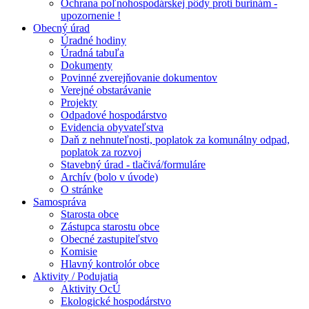
Ochrana poľnohospodárskej pôdy proti burinám -
upozornenie !
Obecný úrad
Úradné hodiny
Úradná tabuľa
Dokumenty
Povinné zverejňovanie dokumentov
Verejné obstarávanie
Projekty
Odpadové hospodárstvo
Evidencia obyvateľstva
Daň z nehnuteľnosti, poplatok za komunálny odpad,
poplatok za rozvoj
Stavebný úrad - tlačivá/formuláre
Archív (bolo v úvode)
O stránke
Samospráva
Starosta obce
Zástupca starostu obce
Obecné zastupiteľstvo
Komisie
Hlavný kontrolór obce
Aktivity / Podujatia
Aktivity OcÚ
Ekologické hospodárstvo