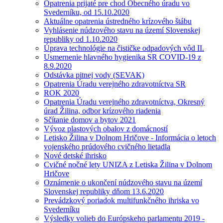
Opatrenia prijaté pre chod Obecného úradu vo
Svederníku, od 15.10.2020
Aktuálne opatrenia ústredného krízového štábu
Vyhlásenie núdzového stavu na území Slovenskej
republiky od 1.10.2020
Úprava technológie na čističke odpadových vôd II.
Usmernenie hlavného hygienika SR COVID-19 z
8.9.2020
Odstávka pitnej vody (SEVAK)
Opatrenia Úradu verejného zdravotníctva SR
ROK 2020
Opatrenia Úradu verejného zdravotníctva, Okresný
úrad Žilina, odbor krízového riadenia
Sčítanie domov a bytov 2021
Vývoz plastových obalov z domácností
Letisko Žilina v Dolnom Hričove - Informácia o letoch
vojenského prúdového cvičného lietadla
Nové detské ihrisko
Cvičné nočné lety UNIZA z Letiska Žilina v Dolnom
Hričove
Oznámenie o ukončení núdzového stavu na území
Slovenskej republiky dňom 13.6.2020
Prevádzkový poriadok multifunkčného ihriska vo
Svederníku
Výsledky volieb do Európskeho parlamentu 2019 -