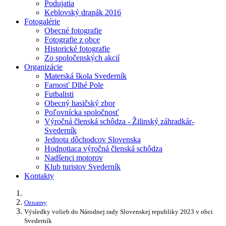
Podujatia
Keblovský drapák 2016
Fotogalérie
Obecné fotografie
Fotografie z obce
Historické fotografie
Zo spoločenských akcií
Organizácie
Materská škola Svederník
Farnosť Dlhé Pole
Futbalisti
Obecný hasičský zbor
Poľovnícka spoločnosť
Výročná členská schôdza - Žilinský záhradkár-
Svederník
Jednota dôchodcov Slovenska
Hodnotiaca výročná členská schôdza
Nadšenci motorov
Klub turistov Svederník
Kontakty
Oznamy
Výsledky volieb do Národnej rady Slovenskej republiky 2023 v obci
Svederník