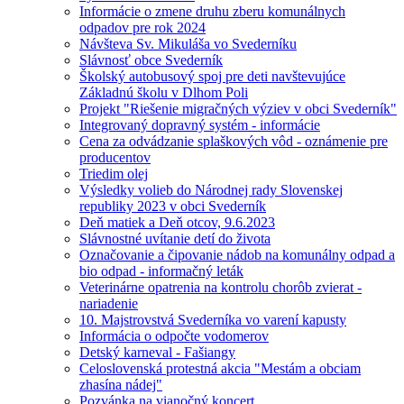
Informácie o zmene druhu zberu komunálnych
odpadov pre rok 2024
Návšteva Sv. Mikuláša vo Svederníku
Slávnosť obce Svederník
Školský autobusový spoj pre deti navštevujúce
Základnú školu v Dlhom Poli
Projekt "Riešenie migračných výziev v obci Svederník"
Integrovaný dopravný systém - informácie
Cena za odvádzanie splaškových vôd - oznámenie pre
producentov
Triedim olej
Výsledky volieb do Národnej rady Slovenskej
republiky 2023 v obci Svederník
Deň matiek a Deň otcov, 9.6.2023
Slávnostné uvítanie detí do života
Označovanie a čipovanie nádob na komunálny odpad a
bio odpad - informačný leták
Veterinárne opatrenia na kontrolu chorôb zvierat -
nariadenie
10. Majstrovstvá Svederníka vo varení kapusty
Informácia o odpočte vodomerov
Detský karneval - Fašiangy
Celoslovenská protestná akcia "Mestám a obciam
zhasína nádej"
Pozvánka na vianočný koncert