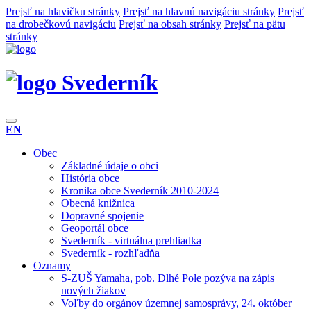
Prejsť na hlavičku stránky
Prejsť na hlavnú navigáciu stránky
Prejsť
na drobečkovú navigáciu
Prejsť na obsah stránky
Prejsť na pätu
stránky
Svederník
EN
Obec
Základné údaje o obci
História obce
Kronika obce Svederník 2010-2024
Obecná knižnica
Dopravné spojenie
Geoportál obce
Svederník - virtuálna prehliadka
Svederník - rozhľadňa
Oznamy
S-ZUŠ Yamaha, pob. Dlhé Pole pozýva na zápis
nových žiakov
Voľby do orgánov územnej samosprávy, 24. október