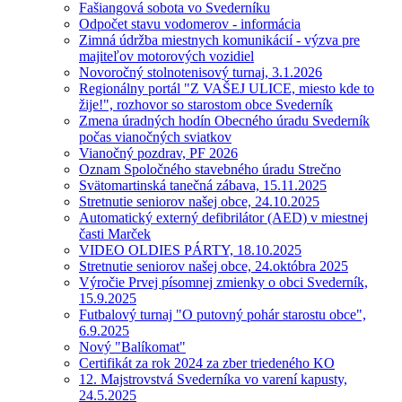
Fašiangová sobota vo Svederníku
Odpočet stavu vodomerov - informácia
Zimná údržba miestnych komunikácií - výzva pre
majiteľov motorových vozidiel
Novoročný stolnotenisový turnaj, 3.1.2026
Regionálny portál "Z VAŠEJ ULICE, miesto kde to
žije!", rozhovor so starostom obce Svederník
Zmena úradných hodín Obecného úradu Svederník
počas vianočných sviatkov
Vianočný pozdrav, PF 2026
Oznam Spoločného stavebného úradu Strečno
Svätomartinská tanečná zábava, 15.11.2025
Stretnutie seniorov našej obce, 24.10.2025
Automatický externý defibrilátor (AED) v miestnej
časti Marček
VIDEO OLDIES PÁRTY, 18.10.2025
Stretnutie seniorov našej obce, 24.októbra 2025
Výročie Prvej písomnej zmienky o obci Svederník,
15.9.2025
Futbalový turnaj "O putovný pohár starostu obce",
6.9.2025
Nový "Balíkomat"
Certifikát za rok 2024 za zber triedeného KO
12. Majstrovstvá Svederníka vo varení kapusty,
24.5.2025