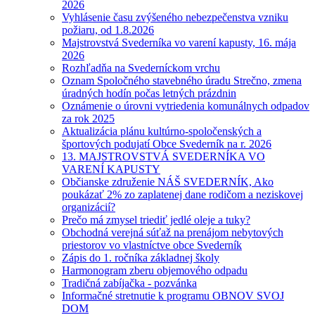
2026
Vyhlásenie času zvýšeného nebezpečenstva vzniku
požiaru, od 1.8.2026
Majstrovstvá Svederníka vo varení kapusty, 16. mája
2026
Rozhľadňa na Svederníckom vrchu
Oznam Spoločného stavebného úradu Strečno, zmena
úradných hodín počas letných prázdnin
Oznámenie o úrovni vytriedenia komunálnych odpadov
za rok 2025
Aktualizácia plánu kultúrno-spoločenských a
športových podujatí Obce Svederník na r. 2026
13. MAJSTROVSTVÁ SVEDERNÍKA VO
VARENÍ KAPUSTY
Občianske združenie NÁŠ SVEDERNÍK, Ako
poukázať 2% zo zaplatenej dane rodičom a neziskovej
organizácií?
Prečo má zmysel triediť jedlé oleje a tuky?
Obchodná verejná súťaž na prenájom nebytových
priestorov vo vlastníctve obce Svederník
Zápis do 1. ročníka základnej školy
Harmonogram zberu objemového odpadu
Tradičná zabíjačka - pozvánka
Informačné stretnutie k programu OBNOV SVOJ
DOM