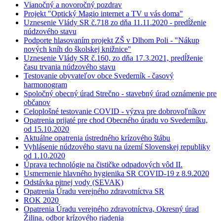
Vianočný a novoročný pozdrav
Projekt "Optický Magio internet a TV u vás doma"
Uznesenie Vlády SR č.718 zo dňa 11.11.2020 - predĺženie
núdzového stavu
Podporte hlasovaním projekt ZŠ v Dlhom Poli - "Nákup
nových kníh do školskej knižnice"
Uznesenie Vlády SR č.160, zo dňa 17.3.2021, predĺženie
času trvania núdzového stavu
Testovanie obyvateľov obce Svederník - časový
harmonogram
Spoločný obecný úrad Strečno - stavebný úrad oznámenie pre
občanov
Celoplošné testovanie COVID - výzva pre dobrovoľníkov
Opatrenia prijaté pre chod Obecného úradu vo Svederníku,
od 15.10.2020
Aktuálne opatrenia ústredného krízového štábu
Vyhlásenie núdzového stavu na území Slovenskej republiky
od 1.10.2020
Úprava technológie na čističke odpadových vôd II.
Usmernenie hlavného hygienika SR COVID-19 z 8.9.2020
Odstávka pitnej vody (SEVAK)
Opatrenia Úradu verejného zdravotníctva SR
ROK 2020
Opatrenia Úradu verejného zdravotníctva, Okresný úrad
Žilina, odbor krízového riadenia