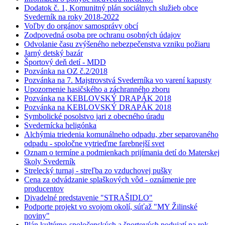
Dodatok č. 1, Komunitný plán sociálnych služieb obce
Svederník na roky 2018-2022
Voľby do orgánov samosprávy obcí
Zodpovedná osoba pre ochranu osobných údajov
Odvolanie času zvýšeného nebezpečenstva vzniku požiaru
Jarný detský bazár
Športový deň detí - MDD
Pozvánka na OZ č.2/2018
Pozvánka na 7. Majstrovstvá Svederníka vo varení kapusty
Upozornenie hasičského a záchranného zboru
Pozvánka na KEBLOVSKÝ DRAPÁK 2018
Pozvánka na KEBLOVSKÝ DRAPÁK 2018
Symbolické posolstvo jari z obecného úradu
Svedernícka heligónka
Alchýmia triedenia komunálneho odpadu, zber separovaného
odpadu - spoločne vytrieďme farebnejší svet
Oznam o termíne a podmienkach prijímania detí do Materskej
školy Svederník
Strelecký turnaj - streľba zo vzduchovej pušky
Cena za odvádzanie splaškových vôd - oznámenie pre
producentov
Divadelné predstavenie "STRAŠIDLO"
Podporte projekt vo svojom okolí, súťaž "MY Žilinské
noviny"
Plán kultúrno-spoločenských a športových podujatí na rok