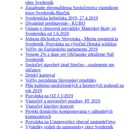
obec Svederník
Zasadnutie zhromaždenia Spoločenstva vlastníkom
lesov Svederník-Marček
Svedernícka heligónka 2019, 27.4.2019
Divadelné predstavenie - KUBO
Oznam o obnovení prevádzky Materskej školy vo
Svederníku od 1.6.2020
Jednota dôchodcov Slovenska - Miesta organizácia
Svederník, Pozvánka na výročnú členskú schôdzu
Voľby do Európskeho parlamentu 2019
Venujte 2% z dane pre Občianske združenie Náš
Svederník
Spoločný stavebný úrad Strečno - oznámenie pre
občanov
Detský karneval
Voľby prezidenta Slovenskej republiky
Plán kultúrno-spoločenských a športových podujatí na
rok 2019
Pozvánka na OZ č.1/2019
Vianočný a novoročný pozdrav, PF 2019
Vianočný klavírny koncert
Projekt domáceho kompostovania v záhradných
kompostéroch
Pozvánka na Ustanovujúce obecné zastupiteľstvo
Výsledky volieb do samosprávy obce Svederník