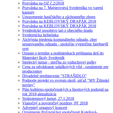
Pozvánka na OZ č.2/2018
Pozvánka na 7. Majstrovstvá Svederníka vo varení
kapusty
Upozornenie hasičského a záchranného zboru
Pozvánka na KEBLOVSKÝ DRAPÁK 2018
Pozvánka na KEBLOVSKÝ DRAPÁK 2018
Symbolické posolstvo jari z obecného úradu
Svedernícka heligónka
Alchýmia triedenia komunálneho odpadu, zber
separovaného odpadu - spoločne vytrieďme farebnejší
svet
Oznam o termíne a podmienkach prijímania detí do
Materskej školy Svederník
Strelecký turnaj - streľba zo vzduchovej pušky
Cena za odvádzanie splaškových vôd - oznámenie pre
producentov
Divadelné predstavenie "STRAŠIDLO"
Podporte projekt vo svojom okolí, súťaž "MY Žilinské
noviny"
Plán kultúrno-spoločenských a športových podujatí na
rok 2018,aktualizácia
Stolnotenisový turnaj, 27.1.2018
Vianočný a novoročný pozdrav, PF 2018
Adventný organový koncert
Oznámenie Poľovníckej spoločnosti Kotešová-