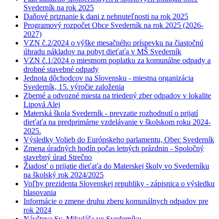
Svederník na rok 2025
Daňové priznanie k dani z nehnuteľnosti na rok 2025
Programový rozpočet Obce Svederník na rok 2025 (2026-
2027)
VZN č.2/2024 o výške mesačného príspevku na čiastočnú
úhradu nákladov na pobyt dieťaťa v MŠ Svederník
VZN č.1/2024 o miestnom poplatku za komunálne odpady a
drobné stavebné odpady
Jednota dôchodcov na Slovensku - miestna organizácia
Svederník, 15. výročie založenia
Zberné a odvozné miesta na triedený zber odpadov v lokalite
Lipová Alej
Materská škola Svederník - prevzatie rozhodnutí o prijatí
dieťaťa na predprimárne vzdelávanie v školskom roku 2024-
2025.
Výsledky Volieb do Európskeho parlamentu, Obec Svederník
Zmena úradných hodín počas letných prázdnin - Spoločný
stavebný úrad Strečno
Žiadosť o prijatie dieťaťa do Materskej školy vo Svederníku
na školský rok 2024/2025
Voľby prezidenta Slovenskej republiky - zápisnica o výsledku
hlasovania
Informácie o zmene druhu zberu komunálnych odpadov pre
rok 2024
Návšteva Sv. Mikuláša vo Svederníku