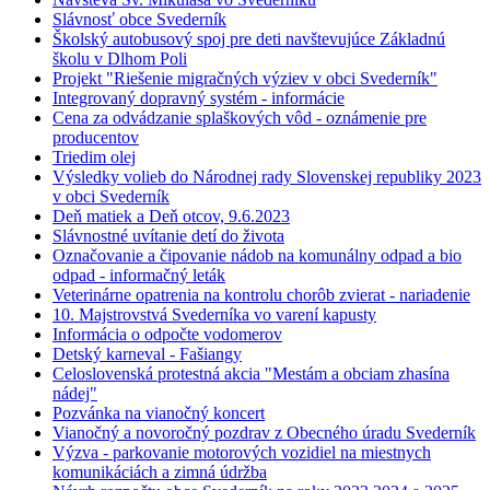
Slávnosť obce Svederník
Školský autobusový spoj pre deti navštevujúce Základnú
školu v Dlhom Poli
Projekt "Riešenie migračných výziev v obci Svederník"
Integrovaný dopravný systém - informácie
Cena za odvádzanie splaškových vôd - oznámenie pre
producentov
Triedim olej
Výsledky volieb do Národnej rady Slovenskej republiky 2023
v obci Svederník
Deň matiek a Deň otcov, 9.6.2023
Slávnostné uvítanie detí do života
Označovanie a čipovanie nádob na komunálny odpad a bio
odpad - informačný leták
Veterinárne opatrenia na kontrolu chorôb zvierat - nariadenie
10. Majstrovstvá Svederníka vo varení kapusty
Informácia o odpočte vodomerov
Detský karneval - Fašiangy
Celoslovenská protestná akcia "Mestám a obciam zhasína
nádej"
Pozvánka na vianočný koncert
Vianočný a novoročný pozdrav z Obecného úradu Svederník
Výzva - parkovanie motorových vozidiel na miestnych
komunikáciách a zimná údržba