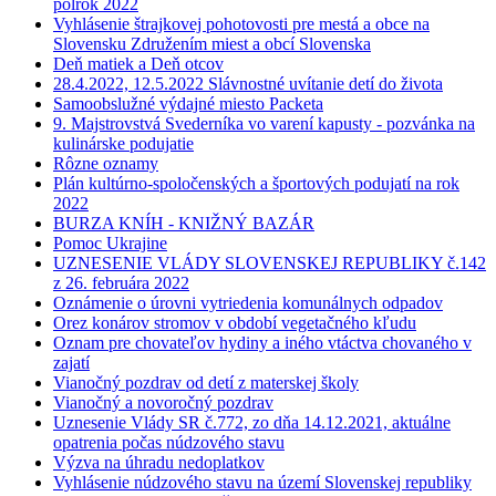
polrok 2022
Vyhlásenie štrajkovej pohotovosti pre mestá a obce na
Slovensku Združením miest a obcí Slovenska
Deň matiek a Deň otcov
28.4.2022, 12.5.2022 Slávnostné uvítanie detí do života
Samoobslužné výdajné miesto Packeta
9. Majstrovstvá Svederníka vo varení kapusty - pozvánka na
kulinárske podujatie
Rôzne oznamy
Plán kultúrno-spoločenských a športových podujatí na rok
2022
BURZA KNÍH - KNIŽNÝ BAZÁR
Pomoc Ukrajine
UZNESENIE VLÁDY SLOVENSKEJ REPUBLIKY č.142
z 26. februára 2022
Oznámenie o úrovni vytriedenia komunálnych odpadov
Orez konárov stromov v období vegetačného kľudu
Oznam pre chovateľov hydiny a iného vtáctva chovaného v
zajatí
Vianočný pozdrav od detí z materskej školy
Vianočný a novoročný pozdrav
Uznesenie Vlády SR č.772, zo dňa 14.12.2021, aktuálne
opatrenia počas núdzového stavu
Výzva na úhradu nedoplatkov
Vyhlásenie núdzového stavu na území Slovenskej republiky