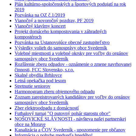
Plán kultúrno-spoločenských a športových podujatí na rok
2019
Pozvánka na OZ č.1/2019
Vianočný a novoročný pozdrav, PF 2019
Vianočný klavírny koncert
Projekt domáceho kompostovania v záhradných
kompostéroch
Pozvánka na Ustanovujúce obecné zastupiteľstvo
Výsledky volieb do samosprávy obce Svederník
Volebné miestnosti a volebné okrsky pre voľby do orgánov
samosprávy obce Svederník
Rozšírenie zberu odpadov - oznámenie o zmene navrhovanej
činnosti, FCC Slovensko, s.r.o.
Skalné obydlia Brhlovce
Letná opekačka pod lesom
Stretnutie seniorov
Harmonogram zberu objemového odpadu
Zoznam zaregistrovaných kandidátov pre voľby do orgánov
samosprávy obce Svederník
Zber elektroodpadu z domácností
Futbalový turnaj "O putovný pohár starostu obce"
NOŠOVICKÉ SLÁVNOSTI - návšteva našej partnerskej
obce na Morave
Kanalizácia a ČOV Svederník - upozornenie pre občanov
Informácia o pohybe medveďa hnedého!