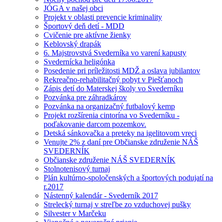
JÓGA v našej obci
Projekt v oblasti prevencie kriminality
Športový deň detí - MDD
Cvičenie pre aktívne žienky
Keblovský drapák
6. Majstrovstvá Svederníka vo varení kapusty
Svedernícka heligónka
Posedenie pri príležitosti MDŽ a oslava jubilantov
Rekreačno-rehabilitačný pobyt v Piešťanoch
Zápis detí do Materskej školy vo Svederníku
Pozvánka pre záhradkárov
Pozvánka na organizačný futbalový kemp
Projekt rozšírenia cintorína vo Svederníku -
poďakovanie darcom pozemkov.
Detská sánkovačka a preteky na igelitovom vreci
Venujte 2% z daní pre Občianske združenie NÁŠ
SVEDERNÍK
Občianske združenie NÁŠ SVEDERNÍK
Stolnotenisový turnaj
Plán kultúrno-spoločenských a športových podujatí na
r.2017
Nástenný kalendár - Svederník 2017
Strelecký turnaj v streľbe zo vzduchovej pušky
Silvester v Marčeku