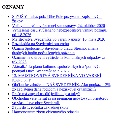
OZNAMY
S-ZUŠ Yamaha, pob. Dlhé Pole pozýva na zápis nových
žiakov
Voľby do orgánov územnej samosprávy, 24. október 2026
Vyhlásenie času zvýšeného nebezpečenstva vzniku požiaru,
od 1.8.2026
Majstrovstvá Svederníka vo varení kapusty, 16. mája 2026
Rozhľadňa na Svederníckom vrchu
Oznam Spoločného stavebného úradu Strečno, zmena
úradných hodín počas letných prázdnin
Oznámenie o úrovni vytriedenia komunálnych odpadov za
rok 2025
Aktualizácia plánu kultúrno-spoločenských a športových
podujatí Obce Svederník na r. 2026
13. MAJSTROVSTVÁ SVEDERNÍKA VO VARENÍ
KAPUSTY
Občianske združenie NÁŠ SVEDERNÍK, Ako poukázať 2%
zo zaplatenej dane rodičom a neziskovej organizácií?
Prečo má zmysel triediť jedlé oleje a tuky?
Obchodná verejná súťaž na prenájom nebytových priestorov
vo vlastníctve obce Svederník
Zápis do 1. ročníka základnej školy
Harmonogram zberu objemového odpadu