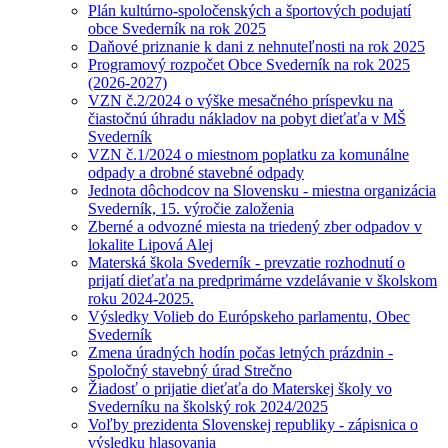
Plán kultúrno-spoločenských a športových podujatí
obce Svederník na rok 2025
Daňové priznanie k dani z nehnuteľnosti na rok 2025
Programový rozpočet Obce Svederník na rok 2025
(2026-2027)
VZN č.2/2024 o výške mesačného príspevku na
čiastočnú úhradu nákladov na pobyt dieťaťa v MŠ
Svederník
VZN č.1/2024 o miestnom poplatku za komunálne
odpady a drobné stavebné odpady
Jednota dôchodcov na Slovensku - miestna organizácia
Svederník, 15. výročie založenia
Zberné a odvozné miesta na triedený zber odpadov v
lokalite Lipová Alej
Materská škola Svederník - prevzatie rozhodnutí o
prijatí dieťaťa na predprimárne vzdelávanie v školskom
roku 2024-2025.
Výsledky Volieb do Európskeho parlamentu, Obec
Svederník
Zmena úradných hodín počas letných prázdnin -
Spoločný stavebný úrad Strečno
Žiadosť o prijatie dieťaťa do Materskej školy vo
Svederníku na školský rok 2024/2025
Voľby prezidenta Slovenskej republiky - zápisnica o
výsledku hlasovania