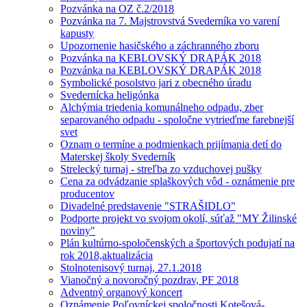
Pozvánka na OZ č.2/2018
Pozvánka na 7. Majstrovstvá Svederníka vo varení
kapusty
Upozornenie hasičského a záchranného zboru
Pozvánka na KEBLOVSKÝ DRAPÁK 2018
Pozvánka na KEBLOVSKÝ DRAPÁK 2018
Symbolické posolstvo jari z obecného úradu
Svedernícka heligónka
Alchýmia triedenia komunálneho odpadu, zber
separovaného odpadu - spoločne vytrieďme farebnejší
svet
Oznam o termíne a podmienkach prijímania detí do
Materskej školy Svederník
Strelecký turnaj - streľba zo vzduchovej pušky
Cena za odvádzanie splaškových vôd - oznámenie pre
producentov
Divadelné predstavenie "STRAŠIDLO"
Podporte projekt vo svojom okolí, súťaž "MY Žilinské
noviny"
Plán kultúrno-spoločenských a športových podujatí na
rok 2018,aktualizácia
Stolnotenisový turnaj, 27.1.2018
Vianočný a novoročný pozdrav, PF 2018
Adventný organový koncert
Oznámenie Poľovníckej spoločnosti Kotešová-