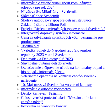
Informácie o zmene druhu zberu komunálnych
odpadov pre rok 2024
Návšteva Sv. Mikuláša vo Svederníku
Slávnosť obce Svederník
Školský autobusový spoj pre deti navštevujúce
Základnú školu v Dlhom Poli
Projekt "Riešenie migračných výziev v obci Svederník"
Integrovaný dopravný systém - informácie
Cena za odvádzanie splaškových vôd - oznámenie pre
producentov
Triedim olej
Výsledky volieb do Národnej rady Slovenskej
republiky 2023 v obci Svederník
Deň matiek a Deň otcov, 9.6.2023
Slávnostné uvítanie detí do života
Označovanie a čipovanie nádob na komunálny odpad a
bio odpad - informačný leták
Veterinárne opatrenia na kontrolu chorôb zvierat -
nariadenie
10. Majstrovstvá Svederníka vo varení kapusty
Informácia o odpočte vodomerov
Detský karneval - Fašiangy
Celoslovenská protestná akcia "Mestám a obciam
zhasína nádej"
Pozvánka na vianočný koncert