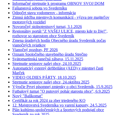
Informačné stretnutie k programu OBNOV SVOJ DOM
Fašiangová sobota vo Svederníku
Odpočet stavu vodomerov - informácia
Zimná údržba miestnych komunikácií - výzva pre majiteľov
motorových vozidiel
Novoročný stolnotenisový turnaj, 3.1.2026
Regionálny portál "Z VAŠEJ ULICE, miesto kde to žije!",
rozhovor so starostom obce Svederník
Zmena úradných hodín Obecného úradu Svederník počas
vianočných sviatkov
Vianočný pozdrav, PF 2026
Oznam Spoločného stavebného úradu Strečno
Svätomartinská tanečná zábava, 15.11.2025
Stretnutie seniorov našej obce, 24.10.2025
Automatický externý defibrilátor (AED) v miestnej časti
Marček
VIDEO OLDIES PÁRTY, 18.10.2025
Stretnutie seniorov našej obce, 24.októbra 2025
Výročie Prvej písomnej zmienky o obci Svederník, 15.9.2025
Futbalový turnaj "O putovný pohár starostu obce", 6.9.2025
Nový "Balíkomat"
Certifikát za rok 2024 za zber triedeného KO
12. Majstrovstvá Svederníka vo varení kapusty, 24.5.2025
Plán kultúrno-spoločenských a športových podujatí obce
Svederník na rok 2025