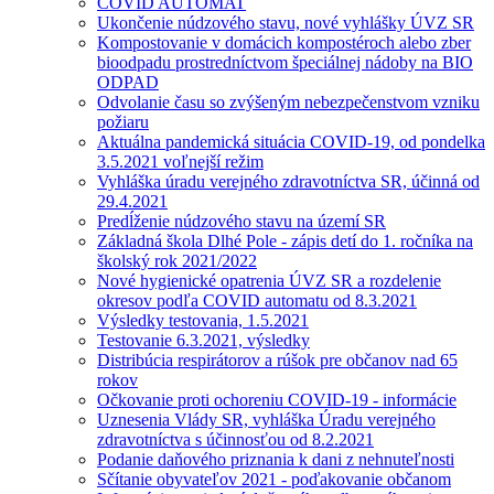
COVID AUTOMAT
Ukončenie núdzového stavu, nové vyhlášky ÚVZ SR
Kompostovanie v domácich kompostéroch alebo zber
bioodpadu prostredníctvom špeciálnej nádoby na BIO
ODPAD
Odvolanie času so zvýšeným nebezpečenstvom vzniku
požiaru
Aktuálna pandemická situácia COVID-19, od pondelka
3.5.2021 voľnejší režim
Vyhláška úradu verejného zdravotníctva SR, účinná od
29.4.2021
Predĺženie núdzového stavu na území SR
Základná škola Dlhé Pole - zápis detí do 1. ročníka na
školský rok 2021/2022
Nové hygienické opatrenia ÚVZ SR a rozdelenie
okresov podľa COVID automatu od 8.3.2021
Výsledky testovania, 1.5.2021
Testovanie 6.3.2021, výsledky
Distribúcia respirátorov a rúšok pre občanov nad 65
rokov
Očkovanie proti ochoreniu COVID-19 - informácie
Uznesenia Vlády SR, vyhláška Úradu verejného
zdravotníctva s účinnosťou od 8.2.2021
Podanie daňového priznania k dani z nehnuteľnosti
Sčítanie obyvateľov 2021 - poďakovanie občanom