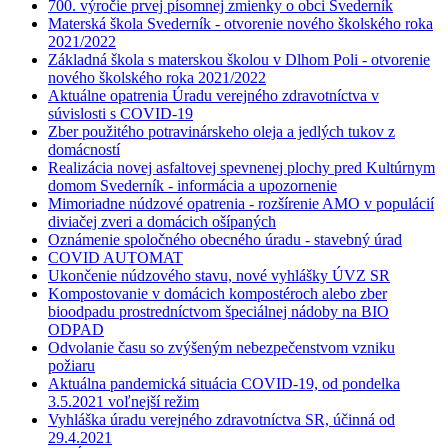
700. výročie prvej písomnej zmienky o obci Svederník
Materská škola Svederník - otvorenie nového školského roka
2021/2022
Základná škola s materskou školou v Dlhom Poli - otvorenie
nového školského roka 2021/2022
Aktuálne opatrenia Úradu verejného zdravotníctva v
súvislosti s COVID-19
Zber použitého potravinárskeho oleja a jedlých tukov z
domácností
Realizácia novej asfaltovej spevnenej plochy pred Kultúrnym
domom Svederník - informácia a upozornenie
Mimoriadne núdzové opatrenia - rozšírenie AMO v populácií
diviačej zveri a domácich ošípaných
Oznámenie spoločného obecného úradu - stavebný úrad
COVID AUTOMAT
Ukončenie núdzového stavu, nové vyhlášky ÚVZ SR
Kompostovanie v domácich kompostéroch alebo zber
bioodpadu prostredníctvom špeciálnej nádoby na BIO
ODPAD
Odvolanie času so zvýšeným nebezpečenstvom vzniku
požiaru
Aktuálna pandemická situácia COVID-19, od pondelka
3.5.2021 voľnejší režim
Vyhláška úradu verejného zdravotníctva SR, účinná od
29.4.2021