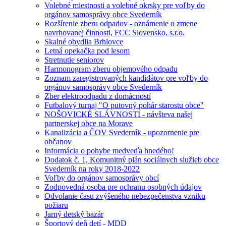
Volebné miestnosti a volebné okrsky pre voľby do
orgánov samosprávy obce Svederník
Rozšírenie zberu odpadov - oznámenie o zmene
navrhovanej činnosti, FCC Slovensko, s.r.o.
Skalné obydlia Brhlovce
Letná opekačka pod lesom
Stretnutie seniorov
Harmonogram zberu objemového odpadu
Zoznam zaregistrovaných kandidátov pre voľby do
orgánov samosprávy obce Svederník
Zber elektroodpadu z domácností
Futbalový turnaj "O putovný pohár starostu obce"
NOŠOVICKÉ SLÁVNOSTI - návšteva našej
partnerskej obce na Morave
Kanalizácia a ČOV Svederník - upozornenie pre
občanov
Informácia o pohybe medveďa hnedého!
Dodatok č. 1, Komunitný plán sociálnych služieb obce
Svederník na roky 2018-2022
Voľby do orgánov samosprávy obcí
Zodpovedná osoba pre ochranu osobných údajov
Odvolanie času zvýšeného nebezpečenstva vzniku
požiaru
Jarný detský bazár
Športový deň detí - MDD