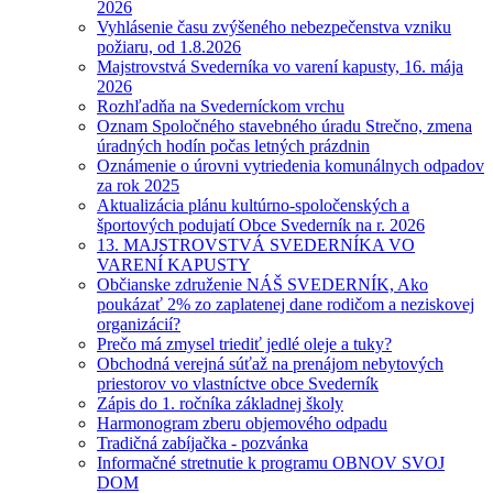
2026
Vyhlásenie času zvýšeného nebezpečenstva vzniku
požiaru, od 1.8.2026
Majstrovstvá Svederníka vo varení kapusty, 16. mája
2026
Rozhľadňa na Svederníckom vrchu
Oznam Spoločného stavebného úradu Strečno, zmena
úradných hodín počas letných prázdnin
Oznámenie o úrovni vytriedenia komunálnych odpadov
za rok 2025
Aktualizácia plánu kultúrno-spoločenských a
športových podujatí Obce Svederník na r. 2026
13. MAJSTROVSTVÁ SVEDERNÍKA VO
VARENÍ KAPUSTY
Občianske združenie NÁŠ SVEDERNÍK, Ako
poukázať 2% zo zaplatenej dane rodičom a neziskovej
organizácií?
Prečo má zmysel triediť jedlé oleje a tuky?
Obchodná verejná súťaž na prenájom nebytových
priestorov vo vlastníctve obce Svederník
Zápis do 1. ročníka základnej školy
Harmonogram zberu objemového odpadu
Tradičná zabíjačka - pozvánka
Informačné stretnutie k programu OBNOV SVOJ
DOM