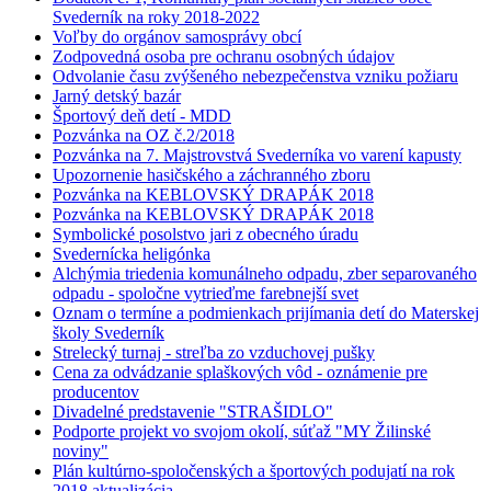
Svederník na roky 2018-2022
Voľby do orgánov samosprávy obcí
Zodpovedná osoba pre ochranu osobných údajov
Odvolanie času zvýšeného nebezpečenstva vzniku požiaru
Jarný detský bazár
Športový deň detí - MDD
Pozvánka na OZ č.2/2018
Pozvánka na 7. Majstrovstvá Svederníka vo varení kapusty
Upozornenie hasičského a záchranného zboru
Pozvánka na KEBLOVSKÝ DRAPÁK 2018
Pozvánka na KEBLOVSKÝ DRAPÁK 2018
Symbolické posolstvo jari z obecného úradu
Svedernícka heligónka
Alchýmia triedenia komunálneho odpadu, zber separovaného
odpadu - spoločne vytrieďme farebnejší svet
Oznam o termíne a podmienkach prijímania detí do Materskej
školy Svederník
Strelecký turnaj - streľba zo vzduchovej pušky
Cena za odvádzanie splaškových vôd - oznámenie pre
producentov
Divadelné predstavenie "STRAŠIDLO"
Podporte projekt vo svojom okolí, súťaž "MY Žilinské
noviny"
Plán kultúrno-spoločenských a športových podujatí na rok
2018,aktualizácia