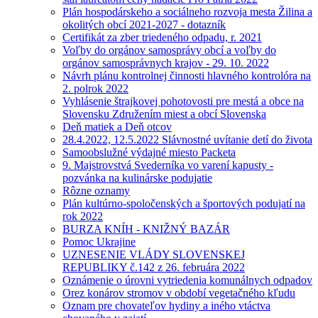
Plán hospodárskeho a sociálneho rozvoja mesta Žilina a
okolitých obcí 2021-2027 - dotazník
Certifikát za zber triedeného odpadu, r. 2021
Voľby do orgánov samosprávy obcí a voľby do
orgánov samosprávnych krajov - 29. 10. 2022
Návrh plánu kontrolnej činnosti hlavného kontrolóra na
2. polrok 2022
Vyhlásenie štrajkovej pohotovosti pre mestá a obce na
Slovensku Združením miest a obcí Slovenska
Deň matiek a Deň otcov
28.4.2022, 12.5.2022 Slávnostné uvítanie detí do života
Samoobslužné výdajné miesto Packeta
9. Majstrovstvá Svederníka vo varení kapusty -
pozvánka na kulinárske podujatie
Rôzne oznamy
Plán kultúrno-spoločenských a športových podujatí na
rok 2022
BURZA KNÍH - KNIŽNÝ BAZÁR
Pomoc Ukrajine
UZNESENIE VLÁDY SLOVENSKEJ
REPUBLIKY č.142 z 26. februára 2022
Oznámenie o úrovni vytriedenia komunálnych odpadov
Orez konárov stromov v období vegetačného kľudu
Oznam pre chovateľov hydiny a iného vtáctva