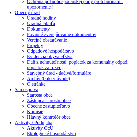
Ochrana poľnohospodárskej pôdy proti burinám -
upozornenie !
Obecný úrad
Úradné hodiny
Úradná tabuľa
Dokumenty
Povinné zverejňovanie dokumentov
Verejné obstarávanie
Projekty
Odpadové hospodárstvo
Evidencia obyvateľstva
Daň z nehnuteľnosti, poplatok za komunálny odpad,
poplatok za rozvoj
Stavebný úrad - tlačivá/formuláre
Archív (bolo v úvode)
O stránke
Samospráva
Starosta obce
Zástupca starostu obce
Obecné zastupiteľstvo
Komisie
Hlavný kontrolór obce
Aktivity / Podujatia
Aktivity OcÚ
Ekologické hospodárstvo