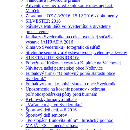
Vianočné a novoročné prianie
Adventný veniec pred kaplnkou v miestnej časti
Marček
Zasadnutie OZ č.8/2016, 15.12.2016 - dokumenty
SILVESTER 2016
Návšteva Mikuláša vo Svederníku a divadelné
predstavenie
Jablká zo Svederníka na celoslovenskej súťaži a
výstave JAHRADA 2016
Zima vo Svederníku - fotografická súťaž
Stretnutie seniorov a Výstava ovocia, zeleniny a kvetov
STRETNUTIE SENIOROV
Pobožnosť Krížovej cesty ku Kaplnke na Valchovej
Návšteva našej partnerskej obce Nošovice
Futbalový turnaj "O putovný pohár starostu obce
Svederník"
Futbalový turnaj o pohár starostu obce Svederník
Upozornenie na kosenie porastov - ochrana
poľnohospodárskej pôdy proti burinám
Keblovský turnaj vo futbale
"Váľanie mája vo Svederníku"
Športový deň detí, 4.6.2016
Športový deň seniorov
"Po stopách Ľudovíta Štúra" - turistický pochod
MAJÁLES - tanečná zábava