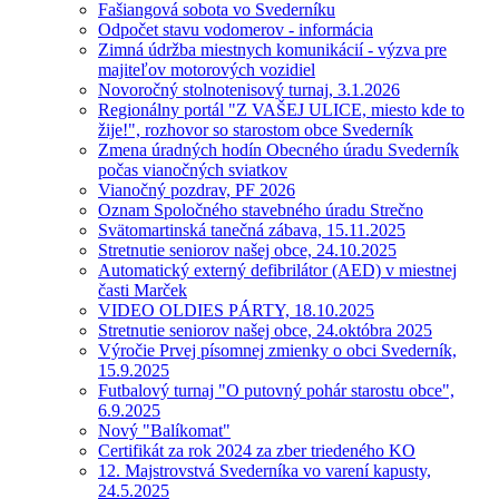
Fašiangová sobota vo Svederníku
Odpočet stavu vodomerov - informácia
Zimná údržba miestnych komunikácií - výzva pre
majiteľov motorových vozidiel
Novoročný stolnotenisový turnaj, 3.1.2026
Regionálny portál "Z VAŠEJ ULICE, miesto kde to
žije!", rozhovor so starostom obce Svederník
Zmena úradných hodín Obecného úradu Svederník
počas vianočných sviatkov
Vianočný pozdrav, PF 2026
Oznam Spoločného stavebného úradu Strečno
Svätomartinská tanečná zábava, 15.11.2025
Stretnutie seniorov našej obce, 24.10.2025
Automatický externý defibrilátor (AED) v miestnej
časti Marček
VIDEO OLDIES PÁRTY, 18.10.2025
Stretnutie seniorov našej obce, 24.októbra 2025
Výročie Prvej písomnej zmienky o obci Svederník,
15.9.2025
Futbalový turnaj "O putovný pohár starostu obce",
6.9.2025
Nový "Balíkomat"
Certifikát za rok 2024 za zber triedeného KO
12. Majstrovstvá Svederníka vo varení kapusty,
24.5.2025