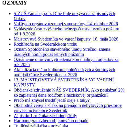
OZNAMY
S-ZUŠ Yamaha, pob. Dlhé Pole pozýva na zápis nových
žiakov
Voľby do orgánov územnej samosprávy, 24. október 2026
Vyhlásenie času zvýšeného nebezpečenstva vzniku požiaru,
od 1.8.2026
Majstrovstvá Svederníka vo varení kapusty, 16. mája 2026
Rozhľadňa na Svederníckom vrchu
Oznam Spoločného stavebného úradu Strečno, zmena
úradných hodín počas letných prázdnin
Oznámenie o úrovni vytriedenia komunálnych odpadov za
rok 2025
Aktualizácia plánu kultúrno-spoločenských a športových
podujatí Obce Svederník na r. 2026
13. MAJSTROVSTVÁ SVEDERNÍKA VO VARENÍ
KAPUSTY
Občianske združenie NÁŠ SVEDERNÍK, Ako poukázať 2%
zo zaplatenej dane rodičom a neziskovej organizácií?
Prečo má zmysel triediť jedlé oleje a tuky?
Obchodná verejná súťaž na prenájom nebytových priestorov
vo vlastníctve obce Svederník
Zápis do 1. ročníka základnej školy
Harmonogram zberu objemového odpadu
Tradičná zabíjačka - pozvánka