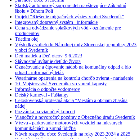
Školský autobusový spoj pre deti navštevujúce Základnú
školu v Dlhom Poli
Projekt "Riešenie migračných výziev v obci Svederník"
Integrovaný dopravný systém - informácie
Cena za odvádzanie splaškových vôd - oznámenie pre
producentov
Triedim olej
Výsledky volieb do Národnej rady Slovenskej republiky 2023
v obci Svederník
Deň matiek a Deň otcov, 9.6.2023
Slávnostné uvítanie detí do života
Označovanie a čipovanie nádob na komunálny odpad a bio
odpad - informačný leták
Veterinárne opatrenia na kontrolu chorôb zvierat - nariadenie
10. Majstrovstvá Svederníka vo varení kapusty
Informácia o odpočte vodomerov
Detský karneval - Fašiangy
Celoslovenská protestná akcia "Mestám a obciam zhasína
nádej"
Pozvánka na vianočný koncert
Vianočný a novoročný pozdrav z Obecného úradu Svederník
Výzva - parkovanie motorových vozidiel na miestnych
komunikáciách a zimná údržba
Návrh rozpočtu obce Svederník na roky 2023,2024 a 2025