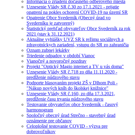
Informácia o zriadení dočasného odberového miesta
Uznesenie Vlády SR č.30 zo 17.1.2021 - prijatie
opatrení na pokles ochorení COVID-19 na území SR
Opatrenie Obce Svederník (Obecný úrad vo
Svederníku je zatvorený)
Štatistický prehľad obyvateľov Obce Svederník za rok
2021 (stav k 31.12.2021)
Aktuálne vyhlášky UVZ SR k režimu sociálnych a
zdravotníckych zariadení, vstupu do SR zo zahraničia
Oznam zubnej lekárky
Triedenie odpadov v období Vianoc
Vianočný a novoročný pozdrav
Projekt "Optický Magio internet a TV u vás doma"
Uznesenie Vlády SR č.718 zo dňa 11.11.2020 -
predĺženie núdzového stavu
Podporte hlasovaním projekt ZŠ v Dlhom Poli -
"Nákup nových kníh do školskej knižnice"
Uznesenie Vlády SR č.160, zo dňa 17.3.2021,
predĺženie času trvania núdzového stavu
Testovanie obyvateľov obce Svederník - časový
harmonogram
Spoločný obecný úrad Strečno - stavebný úrad
oznámenie pre občanov
Celoplošné testovanie COVID - výzva pre
dobrovoľníkov