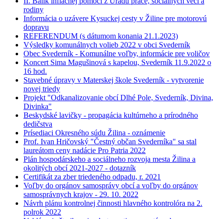
II. Balík inflačnej pomoci z Úradu práce, sociálnych vecí a
rodiny
Informácia o uzávere Kysuckej cesty v Žiline pre motorovú
dopravu
REFERENDUM (s dátumom konania 21.1.2023)
Výsledky komunálnych volieb 2022 v obci Svederník
Obec Svederník - Komunálne voľby, informácie pre voličov
Koncert Sima Magušinová s kapelou, Svederník 11.9.2022 o
16 hod.
Stavebné úpravy v Materskej škole Svederník - vytvorenie
novej triedy
Projekt "Odkanalizovanie obcí Dlhé Pole, Svederník, Divina,
Divinka"
Beskydské lavičky - propagácia kultúrneho a prírodného
dedičstva
Prísediaci Okresného súdu Žilina - oznámenie
Prof. Ivan Hričovský "Čestný občan Svederníka" sa stal
laureátom ceny nadácie Pro Patria 2022
Plán hospodárskeho a sociálneho rozvoja mesta Žilina a
okolitých obcí 2021-2027 - dotazník
Certifikát za zber triedeného odpadu, r. 2021
Voľby do orgánov samosprávy obcí a voľby do orgánov
samosprávnych krajov - 29. 10. 2022
Návrh plánu kontrolnej činnosti hlavného kontrolóra na 2.
polrok 2022