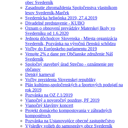
obec Svederník
Zasadnutie zhromaždenia Spoločenstva vlastníkom
lesov Svederník-Marček
Svedernícka heligónka 2019, 27.4.2019
Divadelné predstavenie - KUBO
Oznam o obnovení prevádzky Materskej školy vo
Svederníku od 1.6.2020
Jednota dôchodcov Slovenska - Miesta organizácia
Svederník, Pozvánka na výročnú členskú schôdzu
Voľby do Európskeho parlamentu 2019
Venujte 2% z dane pre Občianske združenie Náš
Svederník
Spoločný stavebný úrad Strečno - oznámenie pre
občanov
Detský karneval
Voľby prezidenta Slovenskej republiky
Plán kultúrno-spoločenských a športových podujatí na
rok 2019
Pozvánka na OZ č.1/2019
Vianočný a novoročný pozdrav, PF 2019
Vianočný klavírny koncert
Projekt domáceho kompostovania v záhradných
kompostéroch
Pozvánka na Ustanovujúce obecné zastupiteľstvo
Výsledky volieb do samosprávy obce Svederník