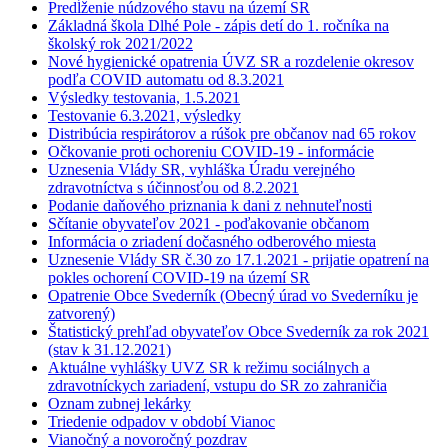
Predĺženie núdzového stavu na území SR
Základná škola Dlhé Pole - zápis detí do 1. ročníka na
školský rok 2021/2022
Nové hygienické opatrenia ÚVZ SR a rozdelenie okresov
podľa COVID automatu od 8.3.2021
Výsledky testovania, 1.5.2021
Testovanie 6.3.2021, výsledky
Distribúcia respirátorov a rúšok pre občanov nad 65 rokov
Očkovanie proti ochoreniu COVID-19 - informácie
Uznesenia Vlády SR, vyhláška Úradu verejného
zdravotníctva s účinnosťou od 8.2.2021
Podanie daňového priznania k dani z nehnuteľnosti
Sčítanie obyvateľov 2021 - poďakovanie občanom
Informácia o zriadení dočasného odberového miesta
Uznesenie Vlády SR č.30 zo 17.1.2021 - prijatie opatrení na
pokles ochorení COVID-19 na území SR
Opatrenie Obce Svederník (Obecný úrad vo Svederníku je
zatvorený)
Štatistický prehľad obyvateľov Obce Svederník za rok 2021
(stav k 31.12.2021)
Aktuálne vyhlášky UVZ SR k režimu sociálnych a
zdravotníckych zariadení, vstupu do SR zo zahraničia
Oznam zubnej lekárky
Triedenie odpadov v období Vianoc
Vianočný a novoročný pozdrav