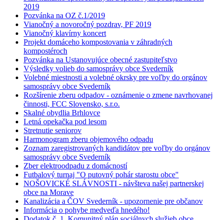
2019
Pozvánka na OZ č.1/2019
Vianočný a novoročný pozdrav, PF 2019
Vianočný klavírny koncert
Projekt domáceho kompostovania v záhradných
kompostéroch
Pozvánka na Ustanovujúce obecné zastupiteľstvo
Výsledky volieb do samosprávy obce Svederník
Volebné miestnosti a volebné okrsky pre voľby do orgánov
samosprávy obce Svederník
Rozšírenie zberu odpadov - oznámenie o zmene navrhovanej
činnosti, FCC Slovensko, s.r.o.
Skalné obydlia Brhlovce
Letná opekačka pod lesom
Stretnutie seniorov
Harmonogram zberu objemového odpadu
Zoznam zaregistrovaných kandidátov pre voľby do orgánov
samosprávy obce Svederník
Zber elektroodpadu z domácností
Futbalový turnaj "O putovný pohár starostu obce"
NOŠOVICKÉ SLÁVNOSTI - návšteva našej partnerskej
obce na Morave
Kanalizácia a ČOV Svederník - upozornenie pre občanov
Informácia o pohybe medveďa hnedého!
Dodatok č. 1, Komunitný plán sociálnych služieb obce