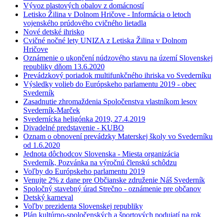
Vývoz plastových obalov z domácností
Letisko Žilina v Dolnom Hričove - Informácia o letoch
vojenského prúdového cvičného lietadla
Nové detské ihrisko
Cvičné nočné lety UNIZA z Letiska Žilina v Dolnom
Hričove
Oznámenie o ukončení núdzového stavu na území Slovenskej
republiky dňom 13.6.2020
Prevádzkový poriadok multifunkčného ihriska vo Svederníku
Výsledky volieb do Európskeho parlamentu 2019 - obec
Svederník
Zasadnutie zhromaždenia Spoločenstva vlastníkom lesov
Svederník-Marček
Svedernícka heligónka 2019, 27.4.2019
Divadelné predstavenie - KUBO
Oznam o obnovení prevádzky Materskej školy vo Svederníku
od 1.6.2020
Jednota dôchodcov Slovenska - Miesta organizácia
Svederník, Pozvánka na výročnú členskú schôdzu
Voľby do Európskeho parlamentu 2019
Venujte 2% z dane pre Občianske združenie Náš Svederník
Spoločný stavebný úrad Strečno - oznámenie pre občanov
Detský karneval
Voľby prezidenta Slovenskej republiky
Plán kultúrno-spoločenských a športových podujatí na rok