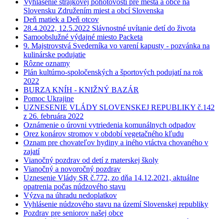
Vyhlásenie štrajkovej pohotovosti pre mestá a obce na
Slovensku Združením miest a obcí Slovenska
Deň matiek a Deň otcov
28.4.2022, 12.5.2022 Slávnostné uvítanie detí do života
Samoobslužné výdajné miesto Packeta
9. Majstrovstvá Svederníka vo varení kapusty - pozvánka na
kulinárske podujatie
Rôzne oznamy
Plán kultúrno-spoločenských a športových podujatí na rok
2022
BURZA KNÍH - KNIŽNÝ BAZÁR
Pomoc Ukrajine
UZNESENIE VLÁDY SLOVENSKEJ REPUBLIKY č.142
z 26. februára 2022
Oznámenie o úrovni vytriedenia komunálnych odpadov
Orez konárov stromov v období vegetačného kľudu
Oznam pre chovateľov hydiny a iného vtáctva chovaného v
zajatí
Vianočný pozdrav od detí z materskej školy
Vianočný a novoročný pozdrav
Uznesenie Vlády SR č.772, zo dňa 14.12.2021, aktuálne
opatrenia počas núdzového stavu
Výzva na úhradu nedoplatkov
Vyhlásenie núdzového stavu na území Slovenskej republiky
Pozdrav pre seniorov našej obce