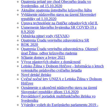
Opatrenia prijaté pre chod Obecného úradu vo
Svederníku, od 15.10.2020
Aktuálne opatrenia ústredného krízového štábu
Vyhlásenie núdzového stavu na území Slovenskej
republiky od 1.10.2020
Úprava technológie na čističke odpadových vôd II.
Usmernenie hlavného hygienika SR COVID-19 z
8.9.2020
Odstávka pitnej vody (SEVAK)
Opatrenia Úradu verejného zdravotníctva SR
ROK 2020
Opatrenia Úradu verejného zdravotníctva, Okresný
úrad Žilina, odbor krízového riadenia
Sčítanie domov a bytov 2021
Vývoz plastových obalov z domácností
Letisko Žilina v Dolnom Hričove - Informácia o letoch
vojenského prúdového cvičného lietadla
Nové detské ihrisko
Cvičné nočné lety UNIZA z Letiska Žilina v Dolnom
Hričove
Oznámenie o ukončení núdzového stavu na území
Slovenskej republiky dňom 13.6.2020
Prevádzkový poriadok multifunkčného ihriska vo
Svederníku
Výsledky volieb do Európskeho parlamentu 2019 -