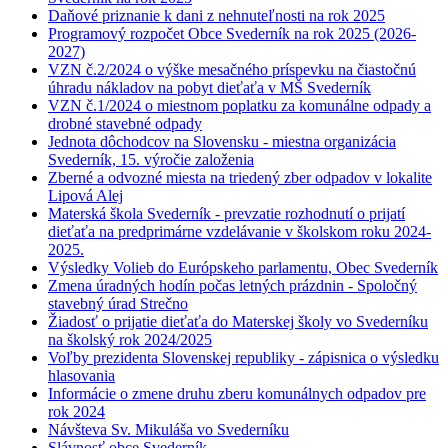
Daňové priznanie k dani z nehnuteľnosti na rok 2025
Programový rozpočet Obce Svederník na rok 2025 (2026-
2027)
VZN č.2/2024 o výške mesačného príspevku na čiastočnú
úhradu nákladov na pobyt dieťaťa v MŠ Svederník
VZN č.1/2024 o miestnom poplatku za komunálne odpady a
drobné stavebné odpady
Jednota dôchodcov na Slovensku - miestna organizácia
Svederník, 15. výročie založenia
Zberné a odvozné miesta na triedený zber odpadov v lokalite
Lipová Alej
Materská škola Svederník - prevzatie rozhodnutí o prijatí
dieťaťa na predprimárne vzdelávanie v školskom roku 2024-
2025.
Výsledky Volieb do Európskeho parlamentu, Obec Svederník
Zmena úradných hodín počas letných prázdnin - Spoločný
stavebný úrad Strečno
Žiadosť o prijatie dieťaťa do Materskej školy vo Svederníku
na školský rok 2024/2025
Voľby prezidenta Slovenskej republiky - zápisnica o výsledku
hlasovania
Informácie o zmene druhu zberu komunálnych odpadov pre
rok 2024
Návšteva Sv. Mikuláša vo Svederníku
Slávnosť obce Svederník