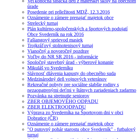
Veľkonočná šibačka detí z materskej školy na obecnom
úrade
Posedenie pri príležitosti MDŹ, 12.3.2016
Oznámenie o zámere prenajať majetok obce
Strelecký turnaj
Plán kultúrno-spoločenských a športových podujatí
Obce Svederník na rok 2016
Fašiangový sprievod masiek
Trojkráľový stolnotenisový turnaj
Vianočný a novoročný pozdrav
Voľby do NR SR 2016 - informácie
Spoločný stavebný úrad - výberové konanie
Mikuláš vo Svederníku
Slávnosť dlávenia kapusty do obecného suda
Medzinárodný deň vojnových veteránov
Rekreačné pobyty pre sociálne slabšie rodiny s
nezaopatrenými deťmi v štátnych zariadeniach zadarmo
Pozvánka na stretnutie seniorov
ZBER OBJEMOVÉHO ODPADU
ZBER ELEKTROODPADU
Výprava zo Svederníka na Športovom dni v obci
Dobratice (ČR)
Oznámenie o zámere prenajať majetok obce
"O putovný pohár starostu obce Svederník" - futbalový
turnaj