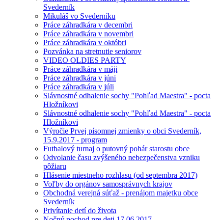
Svederník
Mikuláš vo Svederníku
Práce záhradkára v decembri
Práce záhradkára v novembri
Práce záhradkára v októbri
Pozvánka na stretnutie seniorov
VIDEO OLDIES PARTY
Práce záhradkára v máji
Práce záhradkára v júni
Práce záhradkára v júli
Slávnostné odhalenie sochy "Pohľad Maestra" - pocta
Hložníkovi
Slávnostné odhalenie sochy "Pohľad Maestra" - pocta
Hložníkovi
Výročie Prvej písomnej zmienky o obci Svederník,
15.9.2017 - program
Futbalový turnaj o putovný pohár starostu obce
Odvolanie času zvýšeného nebezpečenstva vzniku
pôžiaru
Hlásenie miestneho rozhlasu (od septembra 2017)
Voľby do orgánov samosprávnych krajov
Obchodná verejná súťaž - prenájom majetku obce
Svederník
Privítanie detí do života
Nočný pochod pre deti 17.06.2017