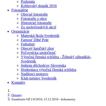
Podujatia
Keblovský drapák 2016
Fotogalérie
Obecné fotografie
Fotografie z obce
Historické fotografie
Zo spoločenských akcií
Organizácie
Materská škola Svederník
Farnosť Dlhé Pole
Futbalisti
Obecný hasičský zbor
Poľovnícka spoločnosť
Výročná členská schôdza - Žilinský záhradkár-
Svederník
Jednota dôchodcov Slovenska
Hodnotiaca výročná členská schôdza
Nadšenci motorov
Klub turistov Svederník
Kontakty
Oznamy
Zasadnutie OZ č.8/2016, 15.12.2016 - dokumenty