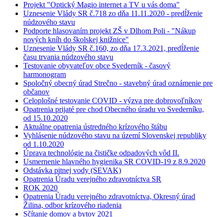
Projekt "Optický Magio internet a TV u vás doma"
Uznesenie Vlády SR č.718 zo dňa 11.11.2020 - predĺženie
núdzového stavu
Podporte hlasovaním projekt ZŠ v Dlhom Poli - "Nákup
nových kníh do školskej knižnice"
Uznesenie Vlády SR č.160, zo dňa 17.3.2021, predĺženie
času trvania núdzového stavu
Testovanie obyvateľov obce Svederník - časový
harmonogram
Spoločný obecný úrad Strečno - stavebný úrad oznámenie pre
občanov
Celoplošné testovanie COVID - výzva pre dobrovoľníkov
Opatrenia prijaté pre chod Obecného úradu vo Svederníku,
od 15.10.2020
Aktuálne opatrenia ústredného krízového štábu
Vyhlásenie núdzového stavu na území Slovenskej republiky
od 1.10.2020
Úprava technológie na čističke odpadových vôd II.
Usmernenie hlavného hygienika SR COVID-19 z 8.9.2020
Odstávka pitnej vody (SEVAK)
Opatrenia Úradu verejného zdravotníctva SR
ROK 2020
Opatrenia Úradu verejného zdravotníctva, Okresný úrad
Žilina, odbor krízového riadenia
Sčítanie domov a bytov 2021