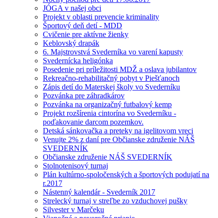
JÓGA v našej obci
Projekt v oblasti prevencie kriminality
Športový deň detí - MDD
Cvičenie pre aktívne žienky
Keblovský drapák
6. Majstrovstvá Svederníka vo varení kapusty
Svedernícka heligónka
Posedenie pri príležitosti MDŽ a oslava jubilantov
Rekreačno-rehabilitačný pobyt v Piešťanoch
Zápis detí do Materskej školy vo Svederníku
Pozvánka pre záhradkárov
Pozvánka na organizačný futbalový kemp
Projekt rozšírenia cintorína vo Svederníku -
poďakovanie darcom pozemkov.
Detská sánkovačka a preteky na igelitovom vreci
Venujte 2% z daní pre Občianske združenie NÁŠ
SVEDERNÍK
Občianske združenie NÁŠ SVEDERNÍK
Stolnotenisový turnaj
Plán kultúrno-spoločenských a športových podujatí na
r.2017
Nástenný kalendár - Svederník 2017
Strelecký turnaj v streľbe zo vzduchovej pušky
Silvester v Marčeku