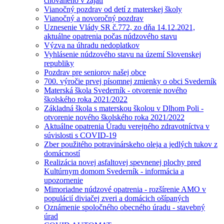
chovaného v zajatí
Vianočný pozdrav od detí z materskej školy
Vianočný a novoročný pozdrav
Uznesenie Vlády SR č.772, zo dňa 14.12.2021,
aktuálne opatrenia počas núdzového stavu
Výzva na úhradu nedoplatkov
Vyhlásenie núdzového stavu na území Slovenskej
republiky
Pozdrav pre seniorov našej obce
700. výročie prvej písomnej zmienky o obci Svederník
Materská škola Svederník - otvorenie nového
školského roka 2021/2022
Základná škola s materskou školou v Dlhom Poli -
otvorenie nového školského roka 2021/2022
Aktuálne opatrenia Úradu verejného zdravotníctva v
súvislosti s COVID-19
Zber použitého potravinárskeho oleja a jedlých tukov z
domácností
Realizácia novej asfaltovej spevnenej plochy pred
Kultúrnym domom Svederník - informácia a
upozornenie
Mimoriadne núdzové opatrenia - rozšírenie AMO v
populácií diviačej zveri a domácich ošípaných
Oznámenie spoločného obecného úradu - stavebný
úrad