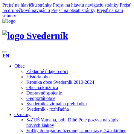
Prejsť na hlavičku stránky
Prejsť na hlavnú navigáciu stránky
Prejsť
na drobečkovú navigáciu
Prejsť na obsah stránky
Prejsť na pätu
stránky
Svederník
EN
Obec
Základné údaje o obci
História obce
Kronika obce Svederník 2010-2024
Obecná knižnica
Dopravné spojenie
Geoportál obce
Svederník - virtuálna prehliadka
Svederník - rozhľadňa
Oznamy
S-ZUŠ Yamaha, pob. Dlhé Pole pozýva na zápis
nových žiakov
Voľby do orgánov územnej samosprávy, 24. október