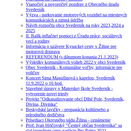
Vianočný a novoročný pozdrav z Obecného úradu
Svederník
Výzva - parkovanie motorových vozidiel na miestnych
komunikáciách a zimná údržba
Návrh rozpočtu obce Svederník na roky 2023,2024 a
2025
II. Balík inflačnej pomoci z Úradu práce, sociálnych
vecí a rodiny
Informácia o uzávere Kysuckej cesty v Žiline pre
motorovú dopravu
REFERENDUM (s dátumom konania 21.1.2023)
Výsledky komunálnych volieb 2022 v obci Svederník
Obec Svederník - Komunálne voľby, informácie pre
voličov
Koncert Sima Magušinová s kapelou, Svederník
11.9.2022 o 16 hod.
Stavebné úpravy v Materskej škole Svederník -
vytvorenie novej triedy
Projekt "Odkanalizovanie obcí Dlhé Pole, Svederník,
Divina, Divinka"
Beskydské lavičky - propagácia kultúrneho a
prírodného dedičstva
Prísediaci Okresného súdu Žilina - oznámenie
Prof. Ivan Hričovský "Čestný občan Svederníka" sa
stal laureátom ceny nadácie Pro Patria 2022