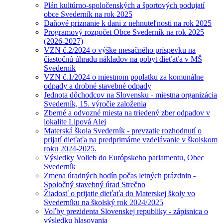
Plán kultúrno-spoločenských a športových podujatí
obce Svederník na rok 2025
Daňové priznanie k dani z nehnuteľnosti na rok 2025
Programový rozpočet Obce Svederník na rok 2025
(2026-2027)
VZN č.2/2024 o výške mesačného príspevku na
čiastočnú úhradu nákladov na pobyt dieťaťa v MŠ
Svederník
VZN č.1/2024 o miestnom poplatku za komunálne
odpady a drobné stavebné odpady
Jednota dôchodcov na Slovensku - miestna organizácia
Svederník, 15. výročie založenia
Zberné a odvozné miesta na triedený zber odpadov v
lokalite Lipová Alej
Materská škola Svederník - prevzatie rozhodnutí o
prijatí dieťaťa na predprimárne vzdelávanie v školskom
roku 2024-2025.
Výsledky Volieb do Európskeho parlamentu, Obec
Svederník
Zmena úradných hodín počas letných prázdnin -
Spoločný stavebný úrad Strečno
Žiadosť o prijatie dieťaťa do Materskej školy vo
Svederníku na školský rok 2024/2025
Voľby prezidenta Slovenskej republiky - zápisnica o
výsledku hlasovania