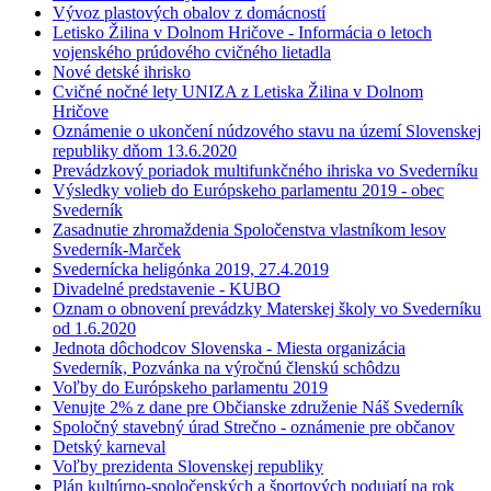
Vývoz plastových obalov z domácností
Letisko Žilina v Dolnom Hričove - Informácia o letoch
vojenského prúdového cvičného lietadla
Nové detské ihrisko
Cvičné nočné lety UNIZA z Letiska Žilina v Dolnom
Hričove
Oznámenie o ukončení núdzového stavu na území Slovenskej
republiky dňom 13.6.2020
Prevádzkový poriadok multifunkčného ihriska vo Svederníku
Výsledky volieb do Európskeho parlamentu 2019 - obec
Svederník
Zasadnutie zhromaždenia Spoločenstva vlastníkom lesov
Svederník-Marček
Svedernícka heligónka 2019, 27.4.2019
Divadelné predstavenie - KUBO
Oznam o obnovení prevádzky Materskej školy vo Svederníku
od 1.6.2020
Jednota dôchodcov Slovenska - Miesta organizácia
Svederník, Pozvánka na výročnú členskú schôdzu
Voľby do Európskeho parlamentu 2019
Venujte 2% z dane pre Občianske združenie Náš Svederník
Spoločný stavebný úrad Strečno - oznámenie pre občanov
Detský karneval
Voľby prezidenta Slovenskej republiky
Plán kultúrno-spoločenských a športových podujatí na rok