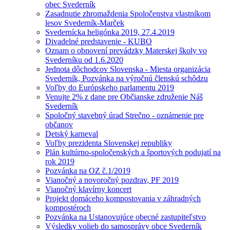
obec Svederník
Zasadnutie zhromaždenia Spoločenstva vlastníkom
lesov Svederník-Marček
Svedernícka heligónka 2019, 27.4.2019
Divadelné predstavenie - KUBO
Oznam o obnovení prevádzky Materskej školy vo
Svederníku od 1.6.2020
Jednota dôchodcov Slovenska - Miesta organizácia
Svederník, Pozvánka na výročnú členskú schôdzu
Voľby do Európskeho parlamentu 2019
Venujte 2% z dane pre Občianske združenie Náš
Svederník
Spoločný stavebný úrad Strečno - oznámenie pre
občanov
Detský karneval
Voľby prezidenta Slovenskej republiky
Plán kultúrno-spoločenských a športových podujatí na
rok 2019
Pozvánka na OZ č.1/2019
Vianočný a novoročný pozdrav, PF 2019
Vianočný klavírny koncert
Projekt domáceho kompostovania v záhradných
kompostéroch
Pozvánka na Ustanovujúce obecné zastupiteľstvo
Výsledky volieb do samosprávy obce Svederník