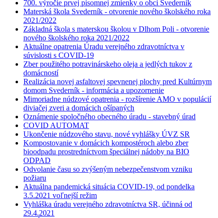
700. výročie prvej písomnej zmienky o obci Svederník
Materská škola Svederník - otvorenie nového školského roka
2021/2022
Základná škola s materskou školou v Dlhom Poli - otvorenie
nového školského roka 2021/2022
Aktuálne opatrenia Úradu verejného zdravotníctva v
súvislosti s COVID-19
Zber použitého potravinárskeho oleja a jedlých tukov z
domácností
Realizácia novej asfaltovej spevnenej plochy pred Kultúrnym
domom Svederník - informácia a upozornenie
Mimoriadne núdzové opatrenia - rozšírenie AMO v populácií
diviačej zveri a domácich ošípaných
Oznámenie spoločného obecného úradu - stavebný úrad
COVID AUTOMAT
Ukončenie núdzového stavu, nové vyhlášky ÚVZ SR
Kompostovanie v domácich kompostéroch alebo zber
bioodpadu prostredníctvom špeciálnej nádoby na BIO
ODPAD
Odvolanie času so zvýšeným nebezpečenstvom vzniku
požiaru
Aktuálna pandemická situácia COVID-19, od pondelka
3.5.2021 voľnejší režim
Vyhláška úradu verejného zdravotníctva SR, účinná od
29.4.2021