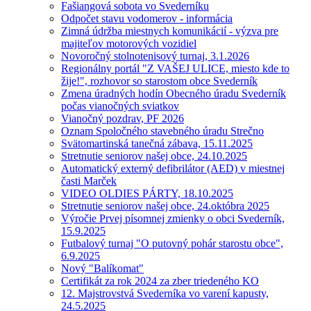
Fašiangová sobota vo Svederníku
Odpočet stavu vodomerov - informácia
Zimná údržba miestnych komunikácií - výzva pre
majiteľov motorových vozidiel
Novoročný stolnotenisový turnaj, 3.1.2026
Regionálny portál "Z VAŠEJ ULICE, miesto kde to
žije!", rozhovor so starostom obce Svederník
Zmena úradných hodín Obecného úradu Svederník
počas vianočných sviatkov
Vianočný pozdrav, PF 2026
Oznam Spoločného stavebného úradu Strečno
Svätomartinská tanečná zábava, 15.11.2025
Stretnutie seniorov našej obce, 24.10.2025
Automatický externý defibrilátor (AED) v miestnej
časti Marček
VIDEO OLDIES PÁRTY, 18.10.2025
Stretnutie seniorov našej obce, 24.októbra 2025
Výročie Prvej písomnej zmienky o obci Svederník,
15.9.2025
Futbalový turnaj "O putovný pohár starostu obce",
6.9.2025
Nový "Balíkomat"
Certifikát za rok 2024 za zber triedeného KO
12. Majstrovstvá Svederníka vo varení kapusty,
24.5.2025