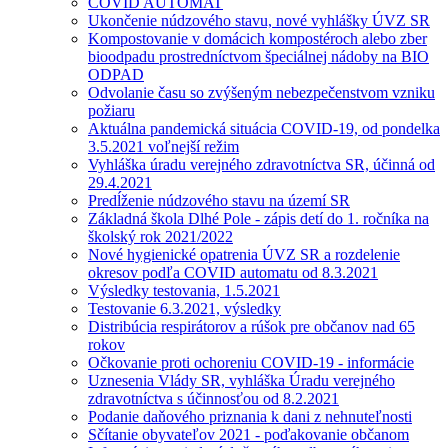
COVID AUTOMAT
Ukončenie núdzového stavu, nové vyhlášky ÚVZ SR
Kompostovanie v domácich kompostéroch alebo zber
bioodpadu prostredníctvom špeciálnej nádoby na BIO
ODPAD
Odvolanie času so zvýšeným nebezpečenstvom vzniku
požiaru
Aktuálna pandemická situácia COVID-19, od pondelka
3.5.2021 voľnejší režim
Vyhláška úradu verejného zdravotníctva SR, účinná od
29.4.2021
Predĺženie núdzového stavu na území SR
Základná škola Dlhé Pole - zápis detí do 1. ročníka na
školský rok 2021/2022
Nové hygienické opatrenia ÚVZ SR a rozdelenie
okresov podľa COVID automatu od 8.3.2021
Výsledky testovania, 1.5.2021
Testovanie 6.3.2021, výsledky
Distribúcia respirátorov a rúšok pre občanov nad 65
rokov
Očkovanie proti ochoreniu COVID-19 - informácie
Uznesenia Vlády SR, vyhláška Úradu verejného
zdravotníctva s účinnosťou od 8.2.2021
Podanie daňového priznania k dani z nehnuteľnosti
Sčítanie obyvateľov 2021 - poďakovanie občanom