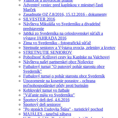
Vianočné a novoročné prianie
Adventný veniec pred kaplnkou v miestnej časti
Marček
Zasadnutie OZ č.8/2016, 15.12.2016 - dokumenty
SILVESTER 2016
Návšteva Mikuláša vo Svederníku a divadelné
predstavenie
Jablká zo Svederníka na celoslovenskej súťaži a
výstave JAHRADA 2016
Zima vo Svederníku - fotografická súťaž
Stretnutie seniorov a Výstava ovocia, zeleniny a kvetov
STRETNUTIE SENIOROV
Pobožnosť Krížovej cesty ku Kaplnke na Valchovej
Návšteva našej partnerskej obce Nošovice
Futbalový turnaj "O putovný pohár starostu obce
Svederník"
Futbalový turnaj o pohár starostu obce Svederník
Upozornenie na kosenie porastov - ochrana
poľnohospodárskej pôdy proti burinám
Keblovský turnaj vo futbale
"Váľanie mája vo Svederníku"
Športový deň detí, 4.6.2016
Športový deň seniorov
"Po stopách Ľudovíta Štúra" - turistický pochod
MAJÁLES - tanečná zábava