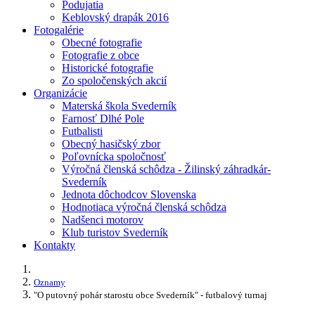
Podujatia
Keblovský drapák 2016
Fotogalérie
Obecné fotografie
Fotografie z obce
Historické fotografie
Zo spoločenských akcií
Organizácie
Materská škola Svederník
Farnosť Dlhé Pole
Futbalisti
Obecný hasičský zbor
Poľovnícka spoločnosť
Výročná členská schôdza - Žilinský záhradkár-
Svederník
Jednota dôchodcov Slovenska
Hodnotiaca výročná členská schôdza
Nadšenci motorov
Klub turistov Svederník
Kontakty
Oznamy
"O putovný pohár starostu obce Svederník" - futbalový turnaj