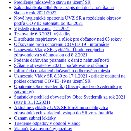
Predĺženie núdzového stavu na území SR
Základná škola Dlhé Pole - zápis detí do 1. ročníka na
školský rok 2021/2022
Nové hygienické opatrenia ÚVZ SR a rozdelenie okresov
podľa COVID automatu od 8.3.2021
Výsledky testovania, 1.5.2021
Testovanie 6.3.2021, výsledky
Distribúcia respirátorov a rúšok pre občanov nad 65 rokov
Očkovanie proti ochoreniu COVID-19 - informácie
Uznesenia Vlády SR, vyhláška Úradu verejného
zdravotníctva s účinnosťou od 8.2.2021
Podanie daňového priznania k dani z nehnuteľnosti
Sčítanie obyvateľov 2021 - poďakovanie občanom
Informácia o zriadení dočasného odberového miesta
Uznesenie Vlády SR č.30 zo 17.1.2021 - prijatie opatrení na
pokles ochorení COVID-19 na území SR
Opatrenie Obce Svederník (Obecný úrad vo Svederníku je
zatvorený)
Štatistický prehľad obyvateľov Obce Svederník za rok 2021
(stav k 31.12.2021)
Aktuálne vyhlášky UVZ SR k režimu sociálnych a
zdravotníckych zariadení, vstupu do SR zo zahraničia
Oznam zubnej lekárky
Triedenie odpadov v období Vianoc
Vianočný a novoročný pozdrav