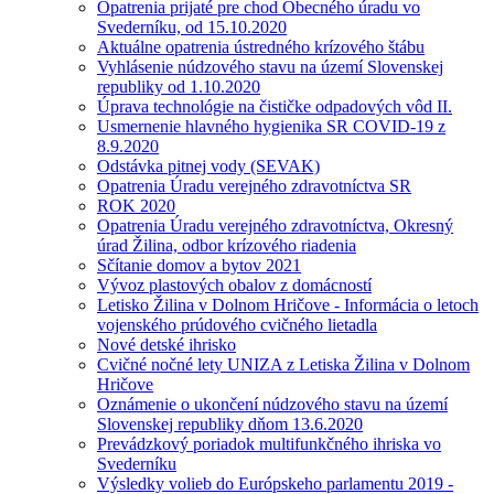
Opatrenia prijaté pre chod Obecného úradu vo
Svederníku, od 15.10.2020
Aktuálne opatrenia ústredného krízového štábu
Vyhlásenie núdzového stavu na území Slovenskej
republiky od 1.10.2020
Úprava technológie na čističke odpadových vôd II.
Usmernenie hlavného hygienika SR COVID-19 z
8.9.2020
Odstávka pitnej vody (SEVAK)
Opatrenia Úradu verejného zdravotníctva SR
ROK 2020
Opatrenia Úradu verejného zdravotníctva, Okresný
úrad Žilina, odbor krízového riadenia
Sčítanie domov a bytov 2021
Vývoz plastových obalov z domácností
Letisko Žilina v Dolnom Hričove - Informácia o letoch
vojenského prúdového cvičného lietadla
Nové detské ihrisko
Cvičné nočné lety UNIZA z Letiska Žilina v Dolnom
Hričove
Oznámenie o ukončení núdzového stavu na území
Slovenskej republiky dňom 13.6.2020
Prevádzkový poriadok multifunkčného ihriska vo
Svederníku
Výsledky volieb do Európskeho parlamentu 2019 -