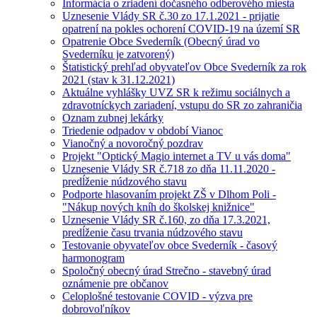
Informácia o zriadení dočasného odberového miesta
Uznesenie Vlády SR č.30 zo 17.1.2021 - prijatie
opatrení na pokles ochorení COVID-19 na území SR
Opatrenie Obce Svederník (Obecný úrad vo
Svederníku je zatvorený)
Štatistický prehľad obyvateľov Obce Svederník za rok
2021 (stav k 31.12.2021)
Aktuálne vyhlášky UVZ SR k režimu sociálnych a
zdravotníckych zariadení, vstupu do SR zo zahraničia
Oznam zubnej lekárky
Triedenie odpadov v období Vianoc
Vianočný a novoročný pozdrav
Projekt "Optický Magio internet a TV u vás doma"
Uznesenie Vlády SR č.718 zo dňa 11.11.2020 -
predĺženie núdzového stavu
Podporte hlasovaním projekt ZŠ v Dlhom Poli -
"Nákup nových kníh do školskej knižnice"
Uznesenie Vlády SR č.160, zo dňa 17.3.2021,
predĺženie času trvania núdzového stavu
Testovanie obyvateľov obce Svederník - časový
harmonogram
Spoločný obecný úrad Strečno - stavebný úrad
oznámenie pre občanov
Celoplošné testovanie COVID - výzva pre
dobrovoľníkov