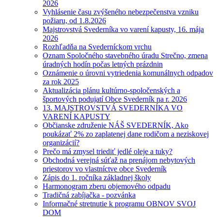
2026
Vyhlásenie času zvýšeného nebezpečenstva vzniku
požiaru, od 1.8.2026
Majstrovstvá Svederníka vo varení kapusty, 16. mája
2026
Rozhľadňa na Svederníckom vrchu
Oznam Spoločného stavebného úradu Strečno, zmena
úradných hodín počas letných prázdnin
Oznámenie o úrovni vytriedenia komunálnych odpadov
za rok 2025
Aktualizácia plánu kultúrno-spoločenských a
športových podujatí Obce Svederník na r. 2026
13. MAJSTROVSTVÁ SVEDERNÍKA VO
VARENÍ KAPUSTY
Občianske združenie NÁŠ SVEDERNÍK, Ako
poukázať 2% zo zaplatenej dane rodičom a neziskovej
organizácií?
Prečo má zmysel triediť jedlé oleje a tuky?
Obchodná verejná súťaž na prenájom nebytových
priestorov vo vlastníctve obce Svederník
Zápis do 1. ročníka základnej školy
Harmonogram zberu objemového odpadu
Tradičná zabíjačka - pozvánka
Informačné stretnutie k programu OBNOV SVOJ
DOM