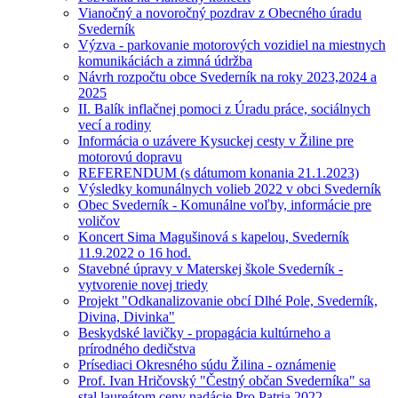
Vianočný a novoročný pozdrav z Obecného úradu
Svederník
Výzva - parkovanie motorových vozidiel na miestnych
komunikáciách a zimná údržba
Návrh rozpočtu obce Svederník na roky 2023,2024 a
2025
II. Balík inflačnej pomoci z Úradu práce, sociálnych
vecí a rodiny
Informácia o uzávere Kysuckej cesty v Žiline pre
motorovú dopravu
REFERENDUM (s dátumom konania 21.1.2023)
Výsledky komunálnych volieb 2022 v obci Svederník
Obec Svederník - Komunálne voľby, informácie pre
voličov
Koncert Sima Magušinová s kapelou, Svederník
11.9.2022 o 16 hod.
Stavebné úpravy v Materskej škole Svederník -
vytvorenie novej triedy
Projekt "Odkanalizovanie obcí Dlhé Pole, Svederník,
Divina, Divinka"
Beskydské lavičky - propagácia kultúrneho a
prírodného dedičstva
Prísediaci Okresného súdu Žilina - oznámenie
Prof. Ivan Hričovský "Čestný občan Svederníka" sa
stal laureátom ceny nadácie Pro Patria 2022