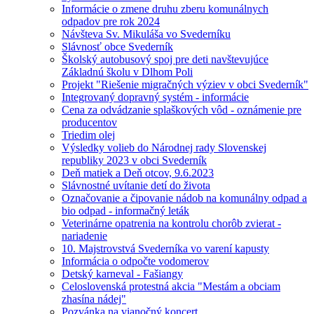
Informácie o zmene druhu zberu komunálnych
odpadov pre rok 2024
Návšteva Sv. Mikuláša vo Svederníku
Slávnosť obce Svederník
Školský autobusový spoj pre deti navštevujúce
Základnú školu v Dlhom Poli
Projekt "Riešenie migračných výziev v obci Svederník"
Integrovaný dopravný systém - informácie
Cena za odvádzanie splaškových vôd - oznámenie pre
producentov
Triedim olej
Výsledky volieb do Národnej rady Slovenskej
republiky 2023 v obci Svederník
Deň matiek a Deň otcov, 9.6.2023
Slávnostné uvítanie detí do života
Označovanie a čipovanie nádob na komunálny odpad a
bio odpad - informačný leták
Veterinárne opatrenia na kontrolu chorôb zvierat -
nariadenie
10. Majstrovstvá Svederníka vo varení kapusty
Informácia o odpočte vodomerov
Detský karneval - Fašiangy
Celoslovenská protestná akcia "Mestám a obciam
zhasína nádej"
Pozvánka na vianočný koncert