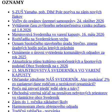
OZNAMY
S-ZUŠ Yamaha, pob. Dlhé Pole pozýva na zápis nových
žiakov
Voľby do orgánov územnej samosprávy, 24. október 2026
Vyhlásenie času zvýšeného nebezpečenstva vzniku požiaru,
od 1.8.2026
Majstrovstvá Svederníka vo varení kapusty, 16. mája 2026
Rozhľadňa na Svederníckom vrchu
Oznam Spoločného stavebného úradu Strečno, zmena
úradných hodín počas letných prázdnin
Oznámenie o úrovni vytriedenia komunálnych odpadov za
rok 2025
Aktualizácia plánu kultúrno-spoločenských a športových
podujatí Obce Svederník na r. 2026
13. MAJSTROVSTVÁ SVEDERNÍKA VO VARENÍ
KAPUSTY
Občianske združenie NÁŠ SVEDERNÍK, Ako poukázať 2%
zo zaplatenej dane rodičom a neziskovej organizácií?
Prečo má zmysel triediť jedlé oleje a tuky?
Obchodná verejná súťaž na prenájom nebytových priestorov
vo vlastníctve obce Svederník
Zápis do 1. ročníka základnej školy
Harmonogram zberu objemového odpadu
Tradičná zabíjačka - pozvánka