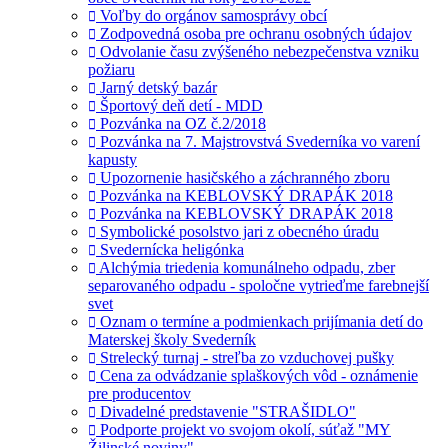
Voľby do orgánov samosprávy obcí
Zodpovedná osoba pre ochranu osobných údajov
Odvolanie času zvýšeného nebezpečenstva vzniku
požiaru
Jarný detský bazár
Športový deň detí - MDD
Pozvánka na OZ č.2/2018
Pozvánka na 7. Majstrovstvá Svederníka vo varení
kapusty
Upozornenie hasičského a záchranného zboru
Pozvánka na KEBLOVSKÝ DRAPÁK 2018
Pozvánka na KEBLOVSKÝ DRAPÁK 2018
Symbolické posolstvo jari z obecného úradu
Svedernícka heligónka
Alchýmia triedenia komunálneho odpadu, zber
separovaného odpadu - spoločne vytrieďme farebnejší
svet
Oznam o termíne a podmienkach prijímania detí do
Materskej školy Svederník
Strelecký turnaj - streľba zo vzduchovej pušky
Cena za odvádzanie splaškových vôd - oznámenie
pre producentov
Divadelné predstavenie "STRAŠIDLO"
Podporte projekt vo svojom okolí, súťaž "MY
Žilinské noviny"