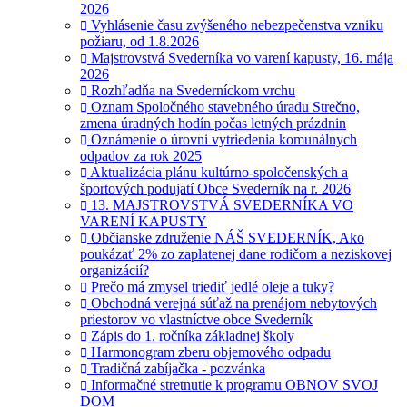
2026
Vyhlásenie času zvýšeného nebezpečenstva vzniku
požiaru, od 1.8.2026
Majstrovstvá Svederníka vo varení kapusty, 16. mája
2026
Rozhľadňa na Svederníckom vrchu
Oznam Spoločného stavebného úradu Strečno,
zmena úradných hodín počas letných prázdnin
Oznámenie o úrovni vytriedenia komunálnych
odpadov za rok 2025
Aktualizácia plánu kultúrno-spoločenských a
športových podujatí Obce Svederník na r. 2026
13. MAJSTROVSTVÁ SVEDERNÍKA VO
VARENÍ KAPUSTY
Občianske združenie NÁŠ SVEDERNÍK, Ako
poukázať 2% zo zaplatenej dane rodičom a neziskovej
organizácií?
Prečo má zmysel triediť jedlé oleje a tuky?
Obchodná verejná súťaž na prenájom nebytových
priestorov vo vlastníctve obce Svederník
Zápis do 1. ročníka základnej školy
Harmonogram zberu objemového odpadu
Tradičná zabíjačka - pozvánka
Informačné stretnutie k programu OBNOV SVOJ
DOM