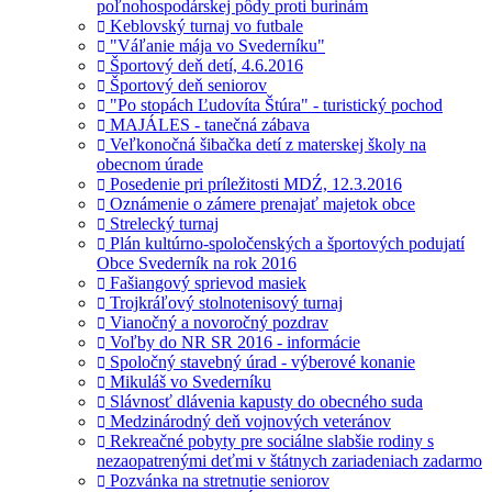
poľnohospodárskej pôdy proti burinám
Keblovský turnaj vo futbale
"Váľanie mája vo Svederníku"
Športový deň detí, 4.6.2016
Športový deň seniorov
"Po stopách Ľudovíta Štúra" - turistický pochod
MAJÁLES - tanečná zábava
Veľkonočná šibačka detí z materskej školy na
obecnom úrade
Posedenie pri príležitosti MDŹ, 12.3.2016
Oznámenie o zámere prenajať majetok obce
Strelecký turnaj
Plán kultúrno-spoločenských a športových podujatí
Obce Svederník na rok 2016
Fašiangový sprievod masiek
Trojkráľový stolnotenisový turnaj
Vianočný a novoročný pozdrav
Voľby do NR SR 2016 - informácie
Spoločný stavebný úrad - výberové konanie
Mikuláš vo Svederníku
Slávnosť dlávenia kapusty do obecného suda
Medzinárodný deň vojnových veteránov
Rekreačné pobyty pre sociálne slabšie rodiny s
nezaopatrenými deťmi v štátnych zariadeniach zadarmo
Pozvánka na stretnutie seniorov