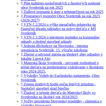
Plán kultúrno-spoločenských a športových podujatí
obce Svederník na rok 2025
Daňové priznanie k dani z nehnuteľnosti na rok 2025
Programový rozpočet Obce Svederník na rok 2025
(2026-2027)
VZN č.2/2024 o výške mesačného príspevku na
čiastočnú úhradu nákladov na pobyt dieťaťa v MŠ
Svederník
VZN č.1/2024 o miestnom poplatku za komunálne
odpady a drobné stavebné odpady
Jednota dôchodcov na Slovensku - miestna
organizácia Svederník, 15. výročie založenia
Zberné a odvozné miesta na triedený zber odpadov v
lokalite Lipová Alej
Materská škola Svederník - prevzatie rozhodnutí o
prijatí dieťaťa na predprimárne vzdelávanie v školskom
roku 2024-2025.
Výsledky Volieb do Európskeho parlamentu, Obec
Svederník
Zmena úradných hodín počas letných prázdnin -
Spoločný stavebný úrad Strečno
Žiadosť o prijatie dieťaťa do Materskej školy vo
Svederníku na školský rok 2024/2025
Voľby prezidenta Slovenskej republiky - zápisnica o
výsledku hlasovania