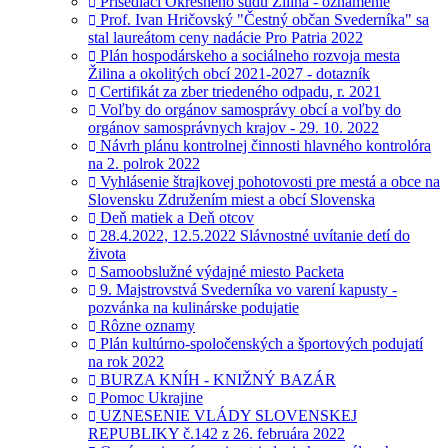
Prísediaci Okresného súdu Žilina - oznámenie
Prof. Ivan Hričovský "Čestný občan Svederníka" sa
stal laureátom ceny nadácie Pro Patria 2022
Plán hospodárskeho a sociálneho rozvoja mesta
Žilina a okolitých obcí 2021-2027 - dotazník
Certifikát za zber triedeného odpadu, r. 2021
Voľby do orgánov samosprávy obcí a voľby do
orgánov samosprávnych krajov - 29. 10. 2022
Návrh plánu kontrolnej činnosti hlavného kontrolóra
na 2. polrok 2022
Vyhlásenie štrajkovej pohotovosti pre mestá a obce na
Slovensku Združením miest a obcí Slovenska
Deň matiek a Deň otcov
28.4.2022, 12.5.2022 Slávnostné uvítanie detí do
života
Samoobslužné výdajné miesto Packeta
9. Majstrovstvá Svederníka vo varení kapusty -
pozvánka na kulinárske podujatie
Rôzne oznamy
Plán kultúrno-spoločenských a športových podujatí
na rok 2022
BURZA KNÍH - KNIŽNÝ BAZÁR
Pomoc Ukrajine
UZNESENIE VLÁDY SLOVENSKEJ
REPUBLIKY č.142 z 26. februára 2022