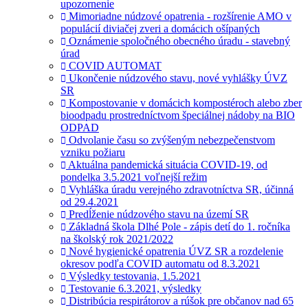
upozornenie
Mimoriadne núdzové opatrenia - rozšírenie AMO v
populácií diviačej zveri a domácich ošípaných
Oznámenie spoločného obecného úradu - stavebný
úrad
COVID AUTOMAT
Ukončenie núdzového stavu, nové vyhlášky ÚVZ
SR
Kompostovanie v domácich kompostéroch alebo zber
bioodpadu prostredníctvom špeciálnej nádoby na BIO
ODPAD
Odvolanie času so zvýšeným nebezpečenstvom
vzniku požiaru
Aktuálna pandemická situácia COVID-19, od
pondelka 3.5.2021 voľnejší režim
Vyhláška úradu verejného zdravotníctva SR, účinná
od 29.4.2021
Predĺženie núdzového stavu na území SR
Základná škola Dlhé Pole - zápis detí do 1. ročníka
na školský rok 2021/2022
Nové hygienické opatrenia ÚVZ SR a rozdelenie
okresov podľa COVID automatu od 8.3.2021
Výsledky testovania, 1.5.2021
Testovanie 6.3.2021, výsledky
Distribúcia respirátorov a rúšok pre občanov nad 65