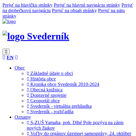
Prejsť na hlavičku stránky
Prejsť na hlavnú navigáciu stránky
Prejsť
na drobečkovú navigáciu
Prejsť na obsah stránky
Prejsť na pätu
stránky
Svederník
EN
Obec
Základné údaje o obci
História obce
Kronika obce Svederník 2010-2024
Obecná knižnica
Dopravné spojenie
Geoportál obce
Svederník - virtuálna prehliadka
Svederník - rozhľadňa
Oznamy
S-ZUŠ Yamaha, pob. Dlhé Pole pozýva na zápis
nových žiakov
Voľby do orgánov územnej samosprávy, 24. október