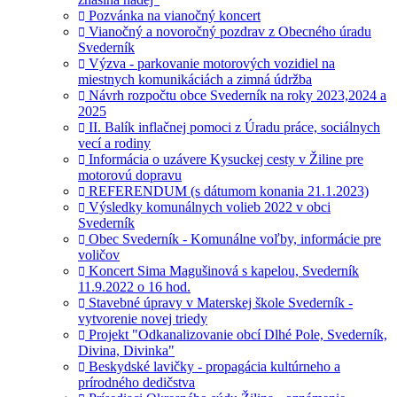
Pozvánka na vianočný koncert
Vianočný a novoročný pozdrav z Obecného úradu
Svederník
Výzva - parkovanie motorových vozidiel na
miestnych komunikáciách a zimná údržba
Návrh rozpočtu obce Svederník na roky 2023,2024 a
2025
II. Balík inflačnej pomoci z Úradu práce, sociálnych
vecí a rodiny
Informácia o uzávere Kysuckej cesty v Žiline pre
motorovú dopravu
REFERENDUM (s dátumom konania 21.1.2023)
Výsledky komunálnych volieb 2022 v obci
Svederník
Obec Svederník - Komunálne voľby, informácie pre
voličov
Koncert Sima Magušinová s kapelou, Svederník
11.9.2022 o 16 hod.
Stavebné úpravy v Materskej škole Svederník -
vytvorenie novej triedy
Projekt "Odkanalizovanie obcí Dlhé Pole, Svederník,
Divina, Divinka"
Beskydské lavičky - propagácia kultúrneho a
prírodného dedičstva