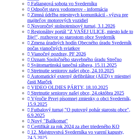
Fašiangová sobota vo Svederníku
Odpočet stavu vodomerov - informácia
Zimná údržba miestnych komunikácií - výzva pre
majiteľov motorových vozidiel
Novoročný stolnotenisový turnaj, 3.1.2026
Regionálny portál "Z VAŠEJ ULICE, miesto kde to
žije!", rozhovor so starostom obce Svederník
Zmena úradných hodín Obecného úradu Svederník
počas vianočných sviatkov
Vianočný pozdrav, PF 2026
Oznam Spoločného stavebného úradu Strečno
Svätomartinská tanečná zábava, 15.11.2025
Stretnutie seniorov našej obce, 24.10.2025
Automatický externý defibrilátor (AED) v miestnej
časti Marček
VIDEO OLDIES PÁRTY, 18.10.2025
Stretnutie seniorov našej obce, 24.októbra 2025
Výročie Prvej písomnej zmienky o obci Svederník,
15.9.2025
Futbalový turnaj "O putovný pohár starostu obce",
6.9.2025
Nový "Balíkomat"
Certifikát za rok 2024 za zber triedeného KO
12. Majstrovstvá Svederníka vo varení kapusty,
24.5.2025