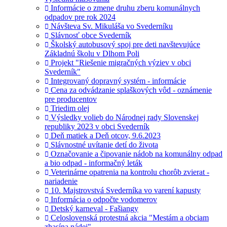
Informácie o zmene druhu zberu komunálnych
odpadov pre rok 2024
Návšteva Sv. Mikuláša vo Svederníku
Slávnosť obce Svederník
Školský autobusový spoj pre deti navštevujúce
Základnú školu v Dlhom Poli
Projekt "Riešenie migračných výziev v obci
Svederník"
Integrovaný dopravný systém - informácie
Cena za odvádzanie splaškových vôd - oznámenie
pre producentov
Triedim olej
Výsledky volieb do Národnej rady Slovenskej
republiky 2023 v obci Svederník
Deň matiek a Deň otcov, 9.6.2023
Slávnostné uvítanie detí do života
Označovanie a čipovanie nádob na komunálny odpad
a bio odpad - informačný leták
Veterinárne opatrenia na kontrolu chorôb zvierat -
nariadenie
10. Majstrovstvá Svederníka vo varení kapusty
Informácia o odpočte vodomerov
Detský karneval - Fašiangy
Celoslovenská protestná akcia "Mestám a obciam
zhasína nádej"