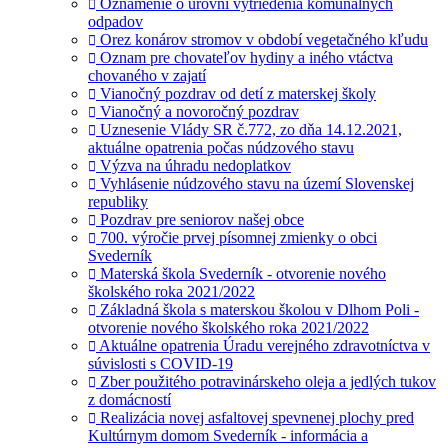
Oznámenie o úrovni vytriedenia komunálnych
odpadov
Orez konárov stromov v období vegetačného kľudu
Oznam pre chovateľov hydiny a iného vtáctva
chovaného v zajatí
Vianočný pozdrav od detí z materskej školy
Vianočný a novoročný pozdrav
Uznesenie Vlády SR č.772, zo dňa 14.12.2021,
aktuálne opatrenia počas núdzového stavu
Výzva na úhradu nedoplatkov
Vyhlásenie núdzového stavu na území Slovenskej
republiky
Pozdrav pre seniorov našej obce
700. výročie prvej písomnej zmienky o obci
Svederník
Materská škola Svederník - otvorenie nového
školského roka 2021/2022
Základná škola s materskou školou v Dlhom Poli -
otvorenie nového školského roka 2021/2022
Aktuálne opatrenia Úradu verejného zdravotníctva v
súvislosti s COVID-19
Zber použitého potravinárskeho oleja a jedlých tukov
z domácností
Realizácia novej asfaltovej spevnenej plochy pred
Kultúrnym domom Svederník - informácia a