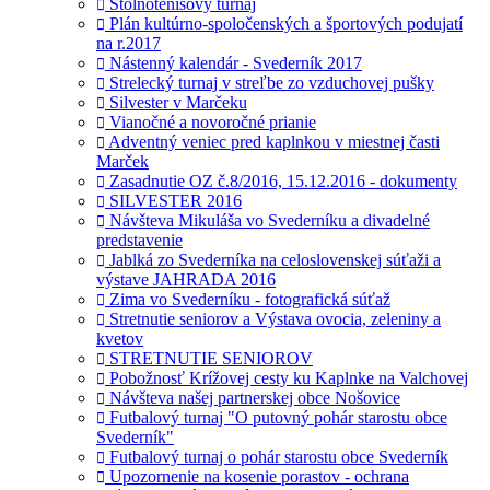
Stolnotenisový turnaj
Plán kultúrno-spoločenských a športových podujatí
na r.2017
Nástenný kalendár - Svederník 2017
Strelecký turnaj v streľbe zo vzduchovej pušky
Silvester v Marčeku
Vianočné a novoročné prianie
Adventný veniec pred kaplnkou v miestnej časti
Marček
Zasadnutie OZ č.8/2016, 15.12.2016 - dokumenty
SILVESTER 2016
Návšteva Mikuláša vo Svederníku a divadelné
predstavenie
Jablká zo Svederníka na celoslovenskej súťaži a
výstave JAHRADA 2016
Zima vo Svederníku - fotografická súťaž
Stretnutie seniorov a Výstava ovocia, zeleniny a
kvetov
STRETNUTIE SENIOROV
Pobožnosť Krížovej cesty ku Kaplnke na Valchovej
Návšteva našej partnerskej obce Nošovice
Futbalový turnaj "O putovný pohár starostu obce
Svederník"
Futbalový turnaj o pohár starostu obce Svederník
Upozornenie na kosenie porastov - ochrana