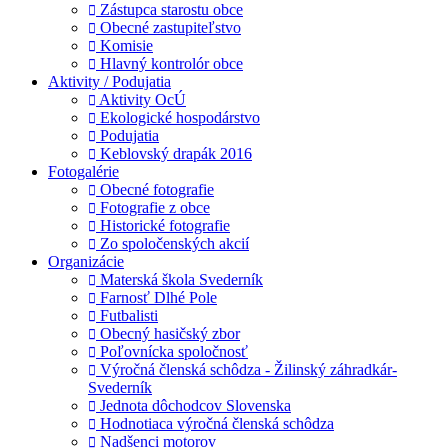
Zástupca starostu obce
Obecné zastupiteľstvo
Komisie
Hlavný kontrolór obce
Aktivity / Podujatia
Aktivity OcÚ
Ekologické hospodárstvo
Podujatia
Keblovský drapák 2016
Fotogalérie
Obecné fotografie
Fotografie z obce
Historické fotografie
Zo spoločenských akcií
Organizácie
Materská škola Svederník
Farnosť Dlhé Pole
Futbalisti
Obecný hasičský zbor
Poľovnícka spoločnosť
Výročná členská schôdza - Žilinský záhradkár-
Svederník
Jednota dôchodcov Slovenska
Hodnotiaca výročná členská schôdza
Nadšenci motorov