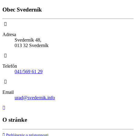
Obec Svederník
Adresa
Svederník 48,
013 32 Svederník
Telefón
041/569 61 29
Email
urad@svedernik.info
O stránke
Prehlásenie o prístupnosti