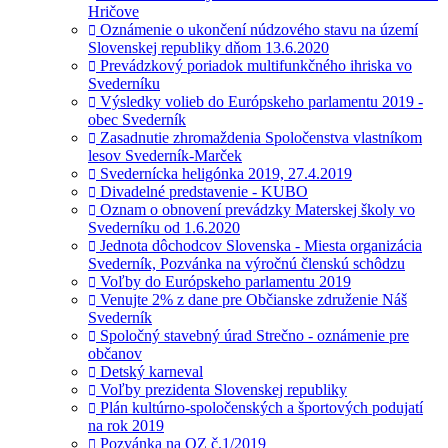
Hričove
Oznámenie o ukončení núdzového stavu na území
Slovenskej republiky dňom 13.6.2020
Prevádzkový poriadok multifunkčného ihriska vo
Svederníku
Výsledky volieb do Európskeho parlamentu 2019 -
obec Svederník
Zasadnutie zhromaždenia Spoločenstva vlastníkom
lesov Svederník-Marček
Svedernícka heligónka 2019, 27.4.2019
Divadelné predstavenie - KUBO
Oznam o obnovení prevádzky Materskej školy vo
Svederníku od 1.6.2020
Jednota dôchodcov Slovenska - Miesta organizácia
Svederník, Pozvánka na výročnú členskú schôdzu
Voľby do Európskeho parlamentu 2019
Venujte 2% z dane pre Občianske združenie Náš
Svederník
Spoločný stavebný úrad Strečno - oznámenie pre
občanov
Detský karneval
Voľby prezidenta Slovenskej republiky
Plán kultúrno-spoločenských a športových podujatí
na rok 2019
Pozvánka na OZ č.1/2019