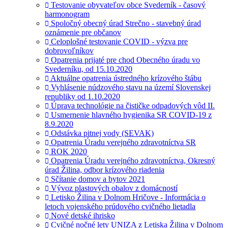
Testovanie obyvateľov obce Svederník - časový
harmonogram
Spoločný obecný úrad Strečno - stavebný úrad
oznámenie pre občanov
Celoplošné testovanie COVID - výzva pre
dobrovoľníkov
Opatrenia prijaté pre chod Obecného úradu vo
Svederníku, od 15.10.2020
Aktuálne opatrenia ústredného krízového štábu
Vyhlásenie núdzového stavu na území Slovenskej
republiky od 1.10.2020
Úprava technológie na čističke odpadových vôd II.
Usmernenie hlavného hygienika SR COVID-19 z
8.9.2020
Odstávka pitnej vody (SEVAK)
Opatrenia Úradu verejného zdravotníctva SR
ROK 2020
Opatrenia Úradu verejného zdravotníctva, Okresný
úrad Žilina, odbor krízového riadenia
Sčítanie domov a bytov 2021
Vývoz plastových obalov z domácností
Letisko Žilina v Dolnom Hričove - Informácia o
letoch vojenského prúdového cvičného lietadla
Nové detské ihrisko
Cvičné nočné lety UNIZA z Letiska Žilina v Dolnom