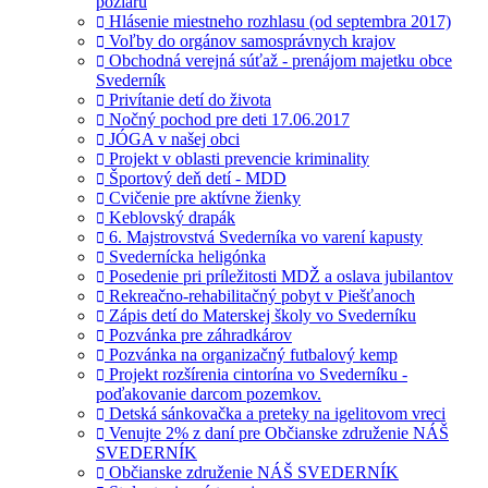
pôžiaru
Hlásenie miestneho rozhlasu (od septembra 2017)
Voľby do orgánov samosprávnych krajov
Obchodná verejná súťaž - prenájom majetku obce
Svederník
Privítanie detí do života
Nočný pochod pre deti 17.06.2017
JÓGA v našej obci
Projekt v oblasti prevencie kriminality
Športový deň detí - MDD
Cvičenie pre aktívne žienky
Keblovský drapák
6. Majstrovstvá Svederníka vo varení kapusty
Svedernícka heligónka
Posedenie pri príležitosti MDŽ a oslava jubilantov
Rekreačno-rehabilitačný pobyt v Piešťanoch
Zápis detí do Materskej školy vo Svederníku
Pozvánka pre záhradkárov
Pozvánka na organizačný futbalový kemp
Projekt rozšírenia cintorína vo Svederníku -
poďakovanie darcom pozemkov.
Detská sánkovačka a preteky na igelitovom vreci
Venujte 2% z daní pre Občianske združenie NÁŠ
SVEDERNÍK
Občianske združenie NÁŠ SVEDERNÍK