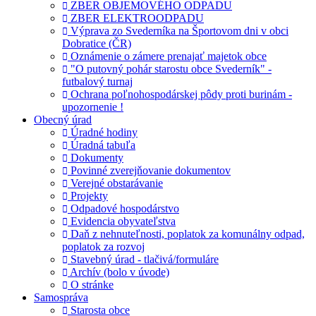
ZBER OBJEMOVÉHO ODPADU
ZBER ELEKTROODPADU
Výprava zo Svederníka na Športovom dni v obci
Dobratice (ČR)
Oznámenie o zámere prenajať majetok obce
"O putovný pohár starostu obce Svederník" -
futbalový turnaj
Ochrana poľnohospodárskej pôdy proti burinám -
upozornenie !
Obecný úrad
Úradné hodiny
Úradná tabuľa
Dokumenty
Povinné zverejňovanie dokumentov
Verejné obstarávanie
Projekty
Odpadové hospodárstvo
Evidencia obyvateľstva
Daň z nehnuteľnosti, poplatok za komunálny odpad,
poplatok za rozvoj
Stavebný úrad - tlačivá/formuláre
Archív (bolo v úvode)
O stránke
Samospráva
Starosta obce