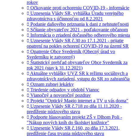
rokov
Očkovanie proti ochoreniu COVID-19 - informácie
Uznesenia Vlády SR, vyhláška Úradu verejného
zdravotníctva s účinnosťou od 8.2.2021
Podanie daňového priznania k dani z nehnuteľnosti
Sčítanie obyvateľov 2021 - poďakovanie občanom
Informácia o zriadení dočasného odberového miesta
Uznesenie Vlády SR č.30 zo 17.1.2021 - prijatie
opatrení na pokles ochorení COVID-19 na území SR
Opatrenie Obce Svederník (Obecný úrad vo
Svederníku je zatvorený)
Štatistický prehľad obyvateľov Obce Svederník za
rok 2021 (stav k 31.12.2021)
Aktuálne vyhlášky UVZ SR k režimu sociálnych a
zdravotníckych zariadení, vstupu do SR zo zahraničia
Oznam zubnej lekárky
Triedenie odpadov v období Vianoc
Vianočný a novoročný pozdrav
Projekt "Optický Magio internet a TV u vás doma"
Uznesenie Vlády SR č.718 zo dňa 11.11.2020 -
predĺženie núdzového stavu
Podporte hlasovaním projekt ZŠ v Dlhom Poli -
"Nákup nových kníh do školskej knižnice"
Uznesenie Vlády SR č.160, zo dňa 17.3.2021,
predĺženie času trvania núdzového stavu