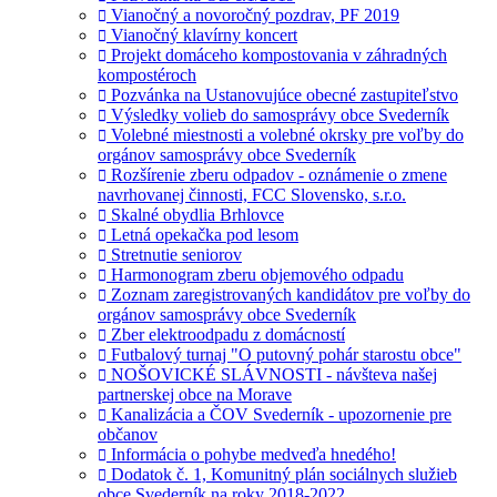
Vianočný a novoročný pozdrav, PF 2019
Vianočný klavírny koncert
Projekt domáceho kompostovania v záhradných
kompostéroch
Pozvánka na Ustanovujúce obecné zastupiteľstvo
Výsledky volieb do samosprávy obce Svederník
Volebné miestnosti a volebné okrsky pre voľby do
orgánov samosprávy obce Svederník
Rozšírenie zberu odpadov - oznámenie o zmene
navrhovanej činnosti, FCC Slovensko, s.r.o.
Skalné obydlia Brhlovce
Letná opekačka pod lesom
Stretnutie seniorov
Harmonogram zberu objemového odpadu
Zoznam zaregistrovaných kandidátov pre voľby do
orgánov samosprávy obce Svederník
Zber elektroodpadu z domácností
Futbalový turnaj "O putovný pohár starostu obce"
NOŠOVICKÉ SLÁVNOSTI - návšteva našej
partnerskej obce na Morave
Kanalizácia a ČOV Svederník - upozornenie pre
občanov
Informácia o pohybe medveďa hnedého!
Dodatok č. 1, Komunitný plán sociálnych služieb
obce Svederník na roky 2018-2022