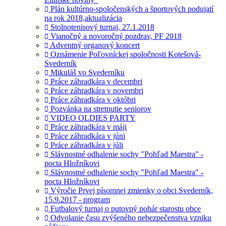
Plán kultúrno-spoločenských a športových podujatí
na rok 2018,aktualizácia
Stolnotenisový turnaj, 27.1.2018
Vianočný a novoročný pozdrav, PF 2018
Adventný organový koncert
Oznámenie Poľovníckej spoločnosti Kotešová-
Svederník
Mikuláš vo Svederníku
Práce záhradkára v decembri
Práce záhradkára v novembri
Práce záhradkára v októbri
Pozvánka na stretnutie seniorov
VIDEO OLDIES PARTY
Práce záhradkára v máji
Práce záhradkára v júni
Práce záhradkára v júli
Slávnostné odhalenie sochy "Pohľad Maestra" -
pocta Hložníkovi
Slávnostné odhalenie sochy "Pohľad Maestra" -
pocta Hložníkovi
Výročie Prvej písomnej zmienky o obci Svederník,
15.9.2017 - program
Futbalový turnaj o putovný pohár starostu obce
Odvolanie času zvýšeného nebezpečenstva vzniku