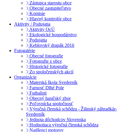
Zástupca starostu obce
Obecné zastupiteľstvo
Komisie
Hlavný kontrolór obce
Aktivity / Podujatia
Aktivity OcÚ
Ekologické hospodárstvo
Podujatia
Keblovský drapák 2016
Fotogalérie
Obecné fotografie
Fotografie z obce
Historické fotografie
Zo spoločenských akcií
Organizácie
Materská škola Svederník
Farnosť Dlhé Pole
Futbalisti
Obecný hasičský zbor
Poľovnícka spoločnosť
Výročná členská schôdza - Žilinský záhradkár-
Svederník
Jednota dôchodcov Slovenska
Hodnotiaca výročná členská schôdza
Nadšenci motorov