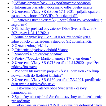
Sčítanie obyvateľov 2021 - poďakovanie občanom
Informácia o zriadení dočasného odberového miesta
Uznesenie Vlády SR č.30 zo 17.1.2021 - prijatie opatrení
na pokles ochorení COVID-19 na území SR
Opatrenie Obce Svederník (Obecný úrad vo Svederníku je
zatvorený)
Štatistický prehľad obyvateľov Obce Svederník za rok
2021 (stav k 31.12.2021)
Aktuálne vyhlášky UVZ SR k režimu sociálnych a
zdravotníckych zariadení, vstupu do SR zo zahraničia
Oznam zubnej lekárky
Triedenie odpadov v období Vianoc
Vianočný a novoročný pozdrav
Projekt "Optický Magio internet a TV u vás doma"
Uznesenie Vlády SR č.718 zo dňa 11.11.2020 - predĺženie
núdzového stavu
Podporte hlasovaním projekt ZŠ v Dlhom Poli - "Nákup
nových kníh do školskej knižnice"
Uznesenie Vlády SR č.160, zo dňa 17.3.2021, predĺženie
času trvania núdzového stavu
Testovanie obyvateľov obce Svederník - časový
harmonogram
Spoločný obecný úrad Strečno - stavebný úrad oznámenie
pre občanov
Celoplošné testovanie COVID - výzva pre dobrovoľníkov