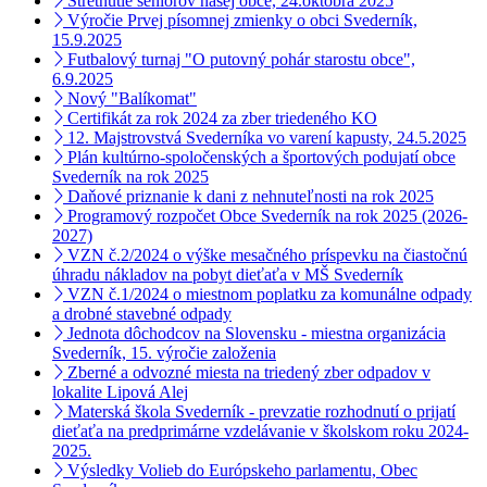
Stretnutie seniorov našej obce, 24.októbra 2025
Výročie Prvej písomnej zmienky o obci Svederník,
15.9.2025
Futbalový turnaj "O putovný pohár starostu obce",
6.9.2025
Nový "Balíkomat"
Certifikát za rok 2024 za zber triedeného KO
12. Majstrovstvá Svederníka vo varení kapusty, 24.5.2025
Plán kultúrno-spoločenských a športových podujatí obce
Svederník na rok 2025
Daňové priznanie k dani z nehnuteľnosti na rok 2025
Programový rozpočet Obce Svederník na rok 2025 (2026-
2027)
VZN č.2/2024 o výške mesačného príspevku na čiastočnú
úhradu nákladov na pobyt dieťaťa v MŠ Svederník
VZN č.1/2024 o miestnom poplatku za komunálne odpady
a drobné stavebné odpady
Jednota dôchodcov na Slovensku - miestna organizácia
Svederník, 15. výročie založenia
Zberné a odvozné miesta na triedený zber odpadov v
lokalite Lipová Alej
Materská škola Svederník - prevzatie rozhodnutí o prijatí
dieťaťa na predprimárne vzdelávanie v školskom roku 2024-
2025.
Výsledky Volieb do Európskeho parlamentu, Obec