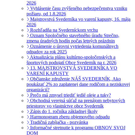
2026
Vyhlásenie času zvýšeného nebezpečenstva vzniku
požiaru, od 1.8.2026
Majstrovstvá Svederníka vo varení kapusty, 16. mája
2026
Rozhľadňa na Svederníckom vrchu
Oznam Spoločného stavebného úradu Strečno,
zmena úradných hodín počas letných prázdnin
Oznámenie o úrovni vytriedenia komunálnych
odpadov za rok 2025
Aktualizácia plánu kultúrno-spoločenských a
športových podujatí Obce Svederník na r. 2026
13. MAJSTROVSTVÁ SVEDERNÍKA VO
VARENÍ KAPUSTY
Občianske združenie NÁŠ SVEDERNÍK, Ako
poukázať 2% zo zaplatenej dane rodičom a neziskovej
organizácií?
Prečo má zmysel triediť jedlé oleje a tuky?
Obchodná verejná súťaž na prenájom nebytových
priestorov vo vlastníctve obce Svederník
Zápis do 1. ročníka základnej školy
Harmonogram zberu objemového odpadu
Tradičná zabíjačka - pozvánka
Informačné stretnutie k programu OBNOV SVOJ
DOM