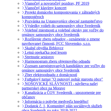
Vianočný a novoročný pozdrav, PF 2019
Vianočný klavírny koncert
Projekt domáceho kompostovania v záhradných
kompostéroch
Pozvánka na Ustanovujúce obecné zastupiteľstvo
Výsledky volieb do samosprávy obce Svederník
Volebné miestnosti a volebné okrsky pre voľby do
orgánov samosprávy obce Svederník
Rozšírenie zberu odpadov - oznámenie o zmene
navrhovanej činnosti, FCC Slovensko, s.r.o.
Skalné obydlia Brhlovce
Letná opekačka pod lesom
Stretnutie seniorov
Harmonogram zberu objemového odpadu
Zoznam zaregistrovaných kandidátov pre voľby do
orgánov samosprávy obce Svederník
Zber elektroodpadu z domácností
Futbalový turnaj "O putovný pohár starostu obce"
NOŠOVICKÉ SLÁVNOSTI - návšteva našej
partnerskej obce na Morave
Kanalizácia a ČOV Svederník - upozornenie pre
občanov
Informácia o pohybe medveďa hnedého!
Dodatok č. 1, Komunitný plán sociálnych služieb
obce Svederník na roky 2018-2022