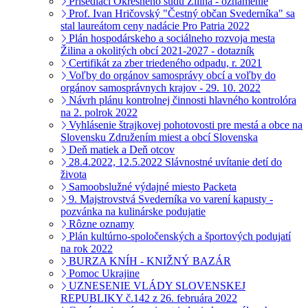
Prísediaci Okresného súdu Žilina - oznámenie
Prof. Ivan Hričovský "Čestný občan Svederníka" sa
stal laureátom ceny nadácie Pro Patria 2022
Plán hospodárskeho a sociálneho rozvoja mesta
Žilina a okolitých obcí 2021-2027 - dotazník
Certifikát za zber triedeného odpadu, r. 2021
Voľby do orgánov samosprávy obcí a voľby do
orgánov samosprávnych krajov - 29. 10. 2022
Návrh plánu kontrolnej činnosti hlavného kontrolóra
na 2. polrok 2022
Vyhlásenie štrajkovej pohotovosti pre mestá a obce na
Slovensku Združením miest a obcí Slovenska
Deň matiek a Deň otcov
28.4.2022, 12.5.2022 Slávnostné uvítanie detí do
života
Samoobslužné výdajné miesto Packeta
9. Majstrovstvá Svederníka vo varení kapusty -
pozvánka na kulinárske podujatie
Rôzne oznamy
Plán kultúrno-spoločenských a športových podujatí
na rok 2022
BURZA KNÍH - KNIŽNÝ BAZÁR
Pomoc Ukrajine
UZNESENIE VLÁDY SLOVENSKEJ
REPUBLIKY č.142 z 26. februára 2022