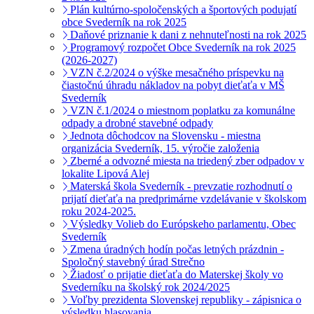
Plán kultúrno-spoločenských a športových podujatí
obce Svederník na rok 2025
Daňové priznanie k dani z nehnuteľnosti na rok 2025
Programový rozpočet Obce Svederník na rok 2025
(2026-2027)
VZN č.2/2024 o výške mesačného príspevku na
čiastočnú úhradu nákladov na pobyt dieťaťa v MŠ
Svederník
VZN č.1/2024 o miestnom poplatku za komunálne
odpady a drobné stavebné odpady
Jednota dôchodcov na Slovensku - miestna
organizácia Svederník, 15. výročie založenia
Zberné a odvozné miesta na triedený zber odpadov v
lokalite Lipová Alej
Materská škola Svederník - prevzatie rozhodnutí o
prijatí dieťaťa na predprimárne vzdelávanie v školskom
roku 2024-2025.
Výsledky Volieb do Európskeho parlamentu, Obec
Svederník
Zmena úradných hodín počas letných prázdnin -
Spoločný stavebný úrad Strečno
Žiadosť o prijatie dieťaťa do Materskej školy vo
Svederníku na školský rok 2024/2025
Voľby prezidenta Slovenskej republiky - zápisnica o
výsledku hlasovania