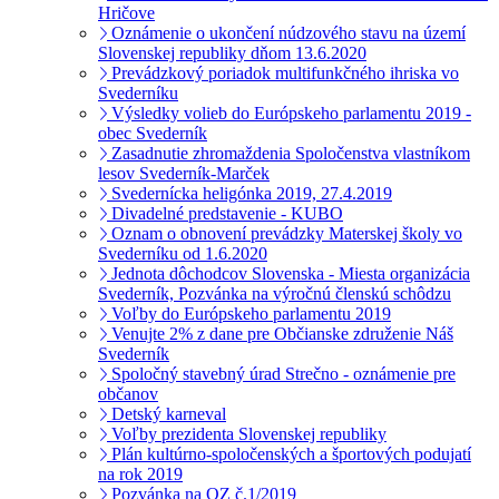
Hričove
Oznámenie o ukončení núdzového stavu na území
Slovenskej republiky dňom 13.6.2020
Prevádzkový poriadok multifunkčného ihriska vo
Svederníku
Výsledky volieb do Európskeho parlamentu 2019 -
obec Svederník
Zasadnutie zhromaždenia Spoločenstva vlastníkom
lesov Svederník-Marček
Svedernícka heligónka 2019, 27.4.2019
Divadelné predstavenie - KUBO
Oznam o obnovení prevádzky Materskej školy vo
Svederníku od 1.6.2020
Jednota dôchodcov Slovenska - Miesta organizácia
Svederník, Pozvánka na výročnú členskú schôdzu
Voľby do Európskeho parlamentu 2019
Venujte 2% z dane pre Občianske združenie Náš
Svederník
Spoločný stavebný úrad Strečno - oznámenie pre
občanov
Detský karneval
Voľby prezidenta Slovenskej republiky
Plán kultúrno-spoločenských a športových podujatí
na rok 2019
Pozvánka na OZ č.1/2019