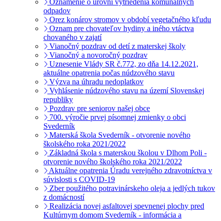
Oznámenie o úrovni vytriedenia komunálnych
odpadov
Orez konárov stromov v období vegetačného kľudu
Oznam pre chovateľov hydiny a iného vtáctva
chovaného v zajatí
Vianočný pozdrav od detí z materskej školy
Vianočný a novoročný pozdrav
Uznesenie Vlády SR č.772, zo dňa 14.12.2021,
aktuálne opatrenia počas núdzového stavu
Výzva na úhradu nedoplatkov
Vyhlásenie núdzového stavu na území Slovenskej
republiky
Pozdrav pre seniorov našej obce
700. výročie prvej písomnej zmienky o obci
Svederník
Materská škola Svederník - otvorenie nového
školského roka 2021/2022
Základná škola s materskou školou v Dlhom Poli -
otvorenie nového školského roka 2021/2022
Aktuálne opatrenia Úradu verejného zdravotníctva v
súvislosti s COVID-19
Zber použitého potravinárskeho oleja a jedlých tukov
z domácností
Realizácia novej asfaltovej spevnenej plochy pred
Kultúrnym domom Svederník - informácia a