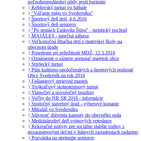
poľnohospodárskej pôdy proti burinám
Keblovský turnaj vo futbale
"Váľanie mája vo Svederníku"
Športový deň detí, 4.6.2016
Športový deň seniorov
"Po stopách Ľudovíta Štúra" - turistický pochod
MAJÁLES - tanečná zábava
Veľkonočná šibačka detí z materskej školy na
obecnom úrade
Posedenie pri príležitosti MDŹ, 12.3.2016
Oznámenie o zámere prenajať majetok obce
Strelecký turnaj
Plán kultúrno-spoločenských a športových podujatí
Obce Svederník na rok 2016
Fašiangový sprievod masiek
Trojkráľový stolnotenisový turnaj
Vianočný a novoročný pozdrav
Voľby do NR SR 2016 - informácie
Spoločný stavebný úrad - výberové konanie
Mikuláš vo Svederníku
Slávnosť dlávenia kapusty do obecného suda
Medzinárodný deň vojnových veteránov
Rekreačné pobyty pre sociálne slabšie rodiny s
nezaopatrenými deťmi v štátnych zariadeniach zadarmo
Pozvánka na stretnutie seniorov