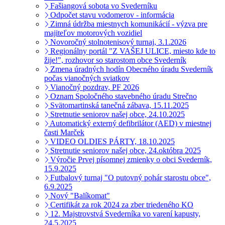
Fašiangová sobota vo Svederníku
Odpočet stavu vodomerov - informácia
Zimná údržba miestnych komunikácií - výzva pre
majiteľov motorových vozidiel
Novoročný stolnotenisový turnaj, 3.1.2026
Regionálny portál "Z VAŠEJ ULICE, miesto kde to
žije!", rozhovor so starostom obce Svederník
Zmena úradných hodín Obecného úradu Svederník
počas vianočných sviatkov
Vianočný pozdrav, PF 2026
Oznam Spoločného stavebného úradu Strečno
Svätomartinská tanečná zábava, 15.11.2025
Stretnutie seniorov našej obce, 24.10.2025
Automatický externý defibrilátor (AED) v miestnej
časti Marček
VIDEO OLDIES PÁRTY, 18.10.2025
Stretnutie seniorov našej obce, 24.októbra 2025
Výročie Prvej písomnej zmienky o obci Svederník,
15.9.2025
Futbalový turnaj "O putovný pohár starostu obce",
6.9.2025
Nový "Balíkomat"
Certifikát za rok 2024 za zber triedeného KO
12. Majstrovstvá Svederníka vo varení kapusty,
24.5.2025