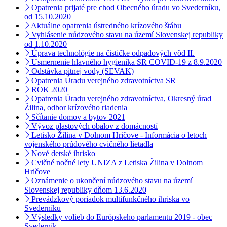
Opatrenia prijaté pre chod Obecného úradu vo Svederníku,
od 15.10.2020
Aktuálne opatrenia ústredného krízového štábu
Vyhlásenie núdzového stavu na území Slovenskej republiky
od 1.10.2020
Úprava technológie na čističke odpadových vôd II.
Usmernenie hlavného hygienika SR COVID-19 z 8.9.2020
Odstávka pitnej vody (SEVAK)
Opatrenia Úradu verejného zdravotníctva SR
ROK 2020
Opatrenia Úradu verejného zdravotníctva, Okresný úrad
Žilina, odbor krízového riadenia
Sčítanie domov a bytov 2021
Vývoz plastových obalov z domácností
Letisko Žilina v Dolnom Hričove - Informácia o letoch
vojenského prúdového cvičného lietadla
Nové detské ihrisko
Cvičné nočné lety UNIZA z Letiska Žilina v Dolnom
Hričove
Oznámenie o ukončení núdzového stavu na území
Slovenskej republiky dňom 13.6.2020
Prevádzkový poriadok multifunkčného ihriska vo
Svederníku
Výsledky volieb do Európskeho parlamentu 2019 - obec
Svederník