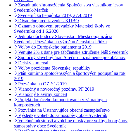
Zasadnutie zhromaždenia Spoločenstva vlastníkom lesov
Svederník-Marček
Svedernícka heligónka 2019, 27.4.2019
Divadelné predstavenie - KUBO
Oznam o obnovení prevádzky Materskej školy vo
Svederníku od 1.6.2020
Jednota dôchodcov Slovenska - Miesta organizácia
Svederník, Pozvánka na výročnú členskú schôdzu
Voľby do Európskeho parlamentu 2019
Venujte 2% z dane pre Občianske združenie Náš Svederník
Spoločný stavebný úrad Strečno - oznámenie pre občanov
Detský karneval
Voľby prezidenta Slovenskej republiky
Plán kultúrno-spoločenských a športových podujatí na rok
2019
Pozvánka na OZ č.1/2019
Vianočný a novoročný pozdrav, PF 2019
Vianočný klavírny koncert
Projekt domáceho kompostovania v záhradných
kompostéroch
Pozvánka na Ustanovujúce obecné zastupiteľstvo
Výsledky volieb do samosprávy obce Svederník
Volebné miestnosti a volebné okrsky pre voľby do orgánov
samosprávy obce Svederník