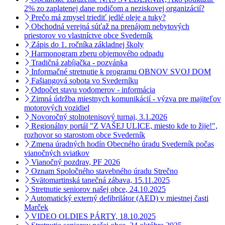
2% zo zaplatenej dane rodičom a neziskovej organizácií?
Prečo má zmysel triediť jedlé oleje a tuky?
Obchodná verejná súťaž na prenájom nebytových
priestorov vo vlastníctve obce Svederník
Zápis do 1. ročníka základnej školy
Harmonogram zberu objemového odpadu
Tradičná zabíjačka - pozvánka
Informačné stretnutie k programu OBNOV SVOJ DOM
Fašiangová sobota vo Svederníku
Odpočet stavu vodomerov - informácia
Zimná údržba miestnych komunikácií - výzva pre majiteľov
motorových vozidiel
Novoročný stolnotenisový turnaj, 3.1.2026
Regionálny portál "Z VAŠEJ ULICE, miesto kde to žije!",
rozhovor so starostom obce Svederník
Zmena úradných hodín Obecného úradu Svederník počas
vianočných sviatkov
Vianočný pozdrav, PF 2026
Oznam Spoločného stavebného úradu Strečno
Svätomartinská tanečná zábava, 15.11.2025
Stretnutie seniorov našej obce, 24.10.2025
Automatický externý defibrilátor (AED) v miestnej časti
Marček
VIDEO OLDIES PÁRTY, 18.10.2025