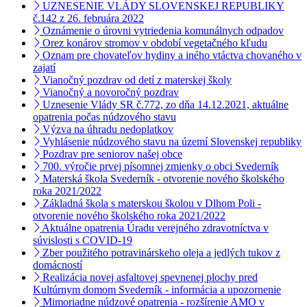
UZNESENIE VLÁDY SLOVENSKEJ REPUBLIKY
č.142 z 26. februára 2022
Oznámenie o úrovni vytriedenia komunálnych odpadov
Orez konárov stromov v období vegetačného kľudu
Oznam pre chovateľov hydiny a iného vtáctva chovaného v
zajatí
Vianočný pozdrav od detí z materskej školy
Vianočný a novoročný pozdrav
Uznesenie Vlády SR č.772, zo dňa 14.12.2021, aktuálne
opatrenia počas núdzového stavu
Výzva na úhradu nedoplatkov
Vyhlásenie núdzového stavu na území Slovenskej republiky
Pozdrav pre seniorov našej obce
700. výročie prvej písomnej zmienky o obci Svederník
Materská škola Svederník - otvorenie nového školského
roka 2021/2022
Základná škola s materskou školou v Dlhom Poli -
otvorenie nového školského roka 2021/2022
Aktuálne opatrenia Úradu verejného zdravotníctva v
súvislosti s COVID-19
Zber použitého potravinárskeho oleja a jedlých tukov z
domácností
Realizácia novej asfaltovej spevnenej plochy pred
Kultúrnym domom Svederník - informácia a upozornenie
Mimoriadne núdzové opatrenia - rozšírenie AMO v