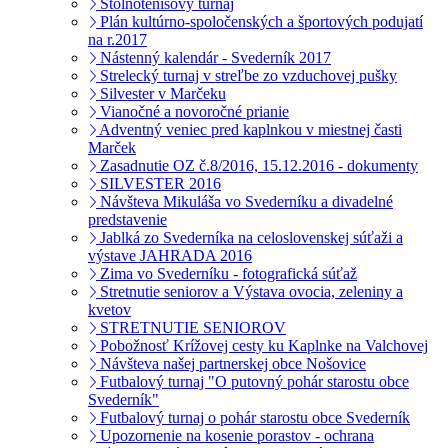
Stolnotenisový turnaj
Plán kultúrno-spoločenských a športových podujatí
na r.2017
Nástenný kalendár - Svederník 2017
Strelecký turnaj v streľbe zo vzduchovej pušky
Silvester v Marčeku
Vianočné a novoročné prianie
Adventný veniec pred kaplnkou v miestnej časti
Marček
Zasadnutie OZ č.8/2016, 15.12.2016 - dokumenty
SILVESTER 2016
Návšteva Mikuláša vo Svederníku a divadelné
predstavenie
Jablká zo Svederníka na celoslovenskej súťaži a
výstave JAHRADA 2016
Zima vo Svederníku - fotografická súťaž
Stretnutie seniorov a Výstava ovocia, zeleniny a
kvetov
STRETNUTIE SENIOROV
Pobožnosť Krížovej cesty ku Kaplnke na Valchovej
Návšteva našej partnerskej obce Nošovice
Futbalový turnaj "O putovný pohár starostu obce
Svederník"
Futbalový turnaj o pohár starostu obce Svederník
Upozornenie na kosenie porastov - ochrana