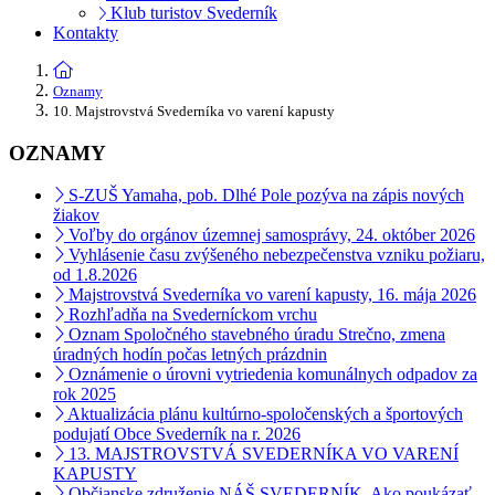
Klub turistov Svederník
Kontakty
Oznamy
10. Majstrovstvá Svederníka vo varení kapusty
OZNAMY
S-ZUŠ Yamaha, pob. Dlhé Pole pozýva na zápis nových
žiakov
Voľby do orgánov územnej samosprávy, 24. október 2026
Vyhlásenie času zvýšeného nebezpečenstva vzniku požiaru,
od 1.8.2026
Majstrovstvá Svederníka vo varení kapusty, 16. mája 2026
Rozhľadňa na Svederníckom vrchu
Oznam Spoločného stavebného úradu Strečno, zmena
úradných hodín počas letných prázdnin
Oznámenie o úrovni vytriedenia komunálnych odpadov za
rok 2025
Aktualizácia plánu kultúrno-spoločenských a športových
podujatí Obce Svederník na r. 2026
13. MAJSTROVSTVÁ SVEDERNÍKA VO VARENÍ
KAPUSTY
Občianske združenie NÁŠ SVEDERNÍK, Ako poukázať