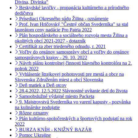
Divina, Divinka"
Beskydské lavičky - propagácia kultúrneho a prírodného
dedičstva
Prísediaci Okresného súdu Žilina - oznámenie
Prof. Ivan Hričovský "Čestný občan Svederníka" sa stal
laureátom ceny nadácie Pro Patria 2022
Plán hospodárskeho a sociálneho rozvoja mesta Žilina a
okolitých obcí 2021-2027 - dotazník
Certifikát za zber triedeného odpadu, r. 2021
Voľby do orgánov samosprávy obcí a voľby do orgánov
samosprávnych krajov - 29. 10. 2022
Návrh plánu kontrolnej činnosti hlavného kontrolóra na 2.
polrok 2022
Vyhlásenie štrajkovej pohotovosti pre mestá a obce na
Slovensku Združením miest a obcí Slovenska
Deň matiek a Deň otcov
28.4.2022, 12.5.2022 Slávnostné uvítanie detí do života
Samoobslužné výdajné miesto Packeta
9. Majstrovstvá Svederníka vo varení kapusty - pozvánka
na kulinárske podujatie
Rôzne oznamy
Plán kultúrno-spoločenských a športových podujatí na rok
2022
BURZA KNÍH - KNIŽNÝ BAZÁR
Pomoc Ukrajine