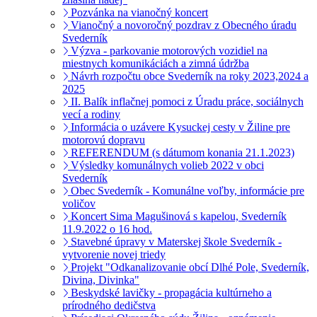
Pozvánka na vianočný koncert
Vianočný a novoročný pozdrav z Obecného úradu
Svederník
Výzva - parkovanie motorových vozidiel na
miestnych komunikáciách a zimná údržba
Návrh rozpočtu obce Svederník na roky 2023,2024 a
2025
II. Balík inflačnej pomoci z Úradu práce, sociálnych
vecí a rodiny
Informácia o uzávere Kysuckej cesty v Žiline pre
motorovú dopravu
REFERENDUM (s dátumom konania 21.1.2023)
Výsledky komunálnych volieb 2022 v obci
Svederník
Obec Svederník - Komunálne voľby, informácie pre
voličov
Koncert Sima Magušinová s kapelou, Svederník
11.9.2022 o 16 hod.
Stavebné úpravy v Materskej škole Svederník -
vytvorenie novej triedy
Projekt "Odkanalizovanie obcí Dlhé Pole, Svederník,
Divina, Divinka"
Beskydské lavičky - propagácia kultúrneho a
prírodného dedičstva