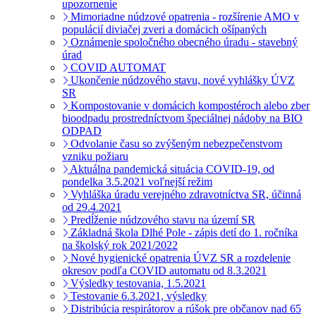
upozornenie
Mimoriadne núdzové opatrenia - rozšírenie AMO v
populácií diviačej zveri a domácich ošípaných
Oznámenie spoločného obecného úradu - stavebný
úrad
COVID AUTOMAT
Ukončenie núdzového stavu, nové vyhlášky ÚVZ
SR
Kompostovanie v domácich kompostéroch alebo zber
bioodpadu prostredníctvom špeciálnej nádoby na BIO
ODPAD
Odvolanie času so zvýšeným nebezpečenstvom
vzniku požiaru
Aktuálna pandemická situácia COVID-19, od
pondelka 3.5.2021 voľnejší režim
Vyhláška úradu verejného zdravotníctva SR, účinná
od 29.4.2021
Predĺženie núdzového stavu na území SR
Základná škola Dlhé Pole - zápis detí do 1. ročníka
na školský rok 2021/2022
Nové hygienické opatrenia ÚVZ SR a rozdelenie
okresov podľa COVID automatu od 8.3.2021
Výsledky testovania, 1.5.2021
Testovanie 6.3.2021, výsledky
Distribúcia respirátorov a rúšok pre občanov nad 65