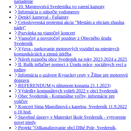
nariadenie
10. Majstrovstvá Svederníka vo varení kapusty
Informácia o odpočte vodomerov
Detský karneval - Fašiangy
Celoslovenská protestná akcia "Mestám a obciam zhasína
nádej"
Pozvánka na vianočný koncert
Vianočný a novoročný pozdrav z Obecného úradu
Svederník
Výzva - parkovanie motorových vozidiel na miestnych
komunikáciách a zimná údržba
Návrh rozpočtu obce Svederník na roky 2023,2024 a 2025
II. Balík inflačnej pomoci z Úradu práce, sociálnych vecí a
rodiny
Informácia o uzávere Kysuckej cesty v Žiline pre motorovú
dopravu
REFERENDUM (s dátumom konania 21.1.2023)
Výsledky komunálnych volieb 2022 v obci Svederník
Obec Svederník - Komunálne voľby, informácie pre
voličov
Koncert Sima Magušinová s kapelou, Svederník 11.9.2022
o 16 hod.
Stavebné úpravy v Materskej škole Svederník - vytvorenie
novej triedy
Projekt "Odkanalizovanie obcí Dlhé Pole, Svederník,