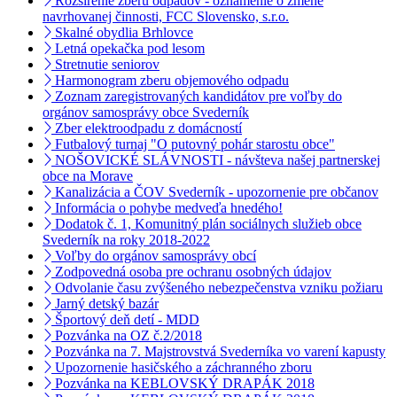
Rozšírenie zberu odpadov - oznámenie o zmene
navrhovanej činnosti, FCC Slovensko, s.r.o.
Skalné obydlia Brhlovce
Letná opekačka pod lesom
Stretnutie seniorov
Harmonogram zberu objemového odpadu
Zoznam zaregistrovaných kandidátov pre voľby do
orgánov samosprávy obce Svederník
Zber elektroodpadu z domácností
Futbalový turnaj "O putovný pohár starostu obce"
NOŠOVICKÉ SLÁVNOSTI - návšteva našej partnerskej
obce na Morave
Kanalizácia a ČOV Svederník - upozornenie pre občanov
Informácia o pohybe medveďa hnedého!
Dodatok č. 1, Komunitný plán sociálnych služieb obce
Svederník na roky 2018-2022
Voľby do orgánov samosprávy obcí
Zodpovedná osoba pre ochranu osobných údajov
Odvolanie času zvýšeného nebezpečenstva vzniku požiaru
Jarný detský bazár
Športový deň detí - MDD
Pozvánka na OZ č.2/2018
Pozvánka na 7. Majstrovstvá Svederníka vo varení kapusty
Upozornenie hasičského a záchranného zboru
Pozvánka na KEBLOVSKÝ DRAPÁK 2018