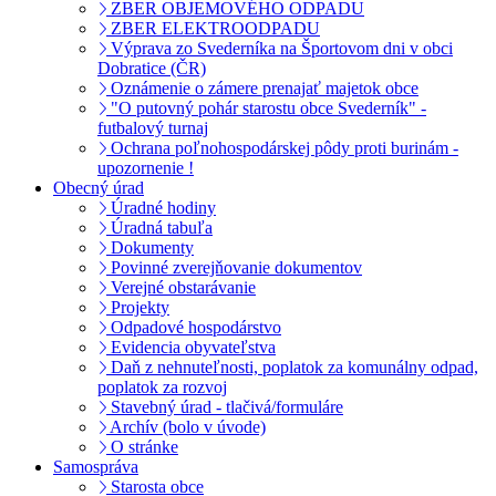
ZBER OBJEMOVÉHO ODPADU
ZBER ELEKTROODPADU
Výprava zo Svederníka na Športovom dni v obci
Dobratice (ČR)
Oznámenie o zámere prenajať majetok obce
"O putovný pohár starostu obce Svederník" -
futbalový turnaj
Ochrana poľnohospodárskej pôdy proti burinám -
upozornenie !
Obecný úrad
Úradné hodiny
Úradná tabuľa
Dokumenty
Povinné zverejňovanie dokumentov
Verejné obstarávanie
Projekty
Odpadové hospodárstvo
Evidencia obyvateľstva
Daň z nehnuteľnosti, poplatok za komunálny odpad,
poplatok za rozvoj
Stavebný úrad - tlačivá/formuláre
Archív (bolo v úvode)
O stránke
Samospráva
Starosta obce