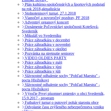
Plán kultúrno-spoločenských a športových podujatí
na rok 2018,aktualizácia
Stolnotenisový turnaj, 27.1.2018
Vianočný a novoročný pozdrav, PF 2018
Adventný organový koncert
Oznámenie Poľovníckej spoločnosti Kotešová-
Svederník
Mikuláš vo Svederníku
Práce záhradkára v decembri
Práce záhradkára v novembri
Práce záhradkára v októbri
Pozvánka na stretnutie seniorov
VIDEO OLDIES PARTY
Práce záhradkára v máji
Práce záhradkára v júni
Práce záhradkára v júli
Slávnostné odhalenie sochy "Pohľad Maestra" -
pocta Hložníkovi
Slávnostné odhalenie sochy "Pohľad Maestra" -
pocta Hložníkovi
Výročie Prvej písomnej zmienky o obci Svederník,
15.9.2017 - program
Futbalový turnaj o putovný pohár starostu obce
Odvolanie času zvýšeného nebezpečenstva vzniku