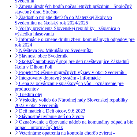
Svederník
Zmena úradných hodín počas letných prázdnin - Spoločný
stavebný úrad Strečno
Žiadosť o prijatie dieťaťa do Materskej školy vo
Svederníku na školský rok 2024/2025
Voľby prezidenta Slovenskej republiky - zápisnica o
výsledku hlasovania
Informácie o zmene druhu zberu komunálnych odpadov pre
rok 2024
Návšteva Sv. Mikuláša vo Svederníku
Slávnosť obce Svederník
Školský autobusový spoj pre deti navštevujúce Základnú
školu v Dlhom Poli
Projekt "Riešenie migračných výziev v obci Svederník"
Integrovaný dopravný systém - informácie
Cena za odvádzanie splaškových vôd - oznámenie pre
producentov
Triedim olej
Výsledky volieb do Národnej rady Slovenskej republiky
2023 v obci Svederník
Deň matiek a Deň otcov, 9.6.2023
Slávnostné uvítanie detí do života
Označovanie a čipovanie nádob na komunálny odpad a bio
odpad - informačný leták
Veterinárne opatrenia na kontrolu chorôb zvierat -