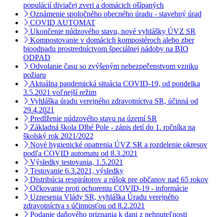
populácií diviačej zveri a domácich ošípaných
Oznámenie spoločného obecného úradu - stavebný úrad
COVID AUTOMAT
Ukončenie núdzového stavu, nové vyhlášky ÚVZ SR
Kompostovanie v domácich kompostéroch alebo zber
bioodpadu prostredníctvom špeciálnej nádoby na BIO
ODPAD
Odvolanie času so zvýšeným nebezpečenstvom vzniku
požiaru
Aktuálna pandemická situácia COVID-19, od pondelka
3.5.2021 voľnejší režim
Vyhláška úradu verejného zdravotníctva SR, účinná od
29.4.2021
Predĺženie núdzového stavu na území SR
Základná škola Dlhé Pole - zápis detí do 1. ročníka na
školský rok 2021/2022
Nové hygienické opatrenia ÚVZ SR a rozdelenie okresov
podľa COVID automatu od 8.3.2021
Výsledky testovania, 1.5.2021
Testovanie 6.3.2021, výsledky
Distribúcia respirátorov a rúšok pre občanov nad 65 rokov
Očkovanie proti ochoreniu COVID-19 - informácie
Uznesenia Vlády SR, vyhláška Úradu verejného
zdravotníctva s účinnosťou od 8.2.2021
Podanie daňového priznania k dani z nehnuteľnosti