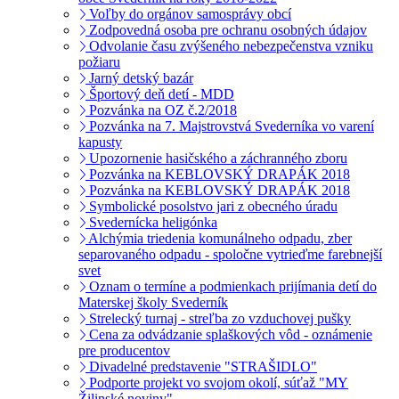
Voľby do orgánov samosprávy obcí
Zodpovedná osoba pre ochranu osobných údajov
Odvolanie času zvýšeného nebezpečenstva vzniku
požiaru
Jarný detský bazár
Športový deň detí - MDD
Pozvánka na OZ č.2/2018
Pozvánka na 7. Majstrovstvá Svederníka vo varení
kapusty
Upozornenie hasičského a záchranného zboru
Pozvánka na KEBLOVSKÝ DRAPÁK 2018
Pozvánka na KEBLOVSKÝ DRAPÁK 2018
Symbolické posolstvo jari z obecného úradu
Svedernícka heligónka
Alchýmia triedenia komunálneho odpadu, zber
separovaného odpadu - spoločne vytrieďme farebnejší
svet
Oznam o termíne a podmienkach prijímania detí do
Materskej školy Svederník
Strelecký turnaj - streľba zo vzduchovej pušky
Cena za odvádzanie splaškových vôd - oznámenie
pre producentov
Divadelné predstavenie "STRAŠIDLO"
Podporte projekt vo svojom okolí, súťaž "MY
Žilinské noviny"