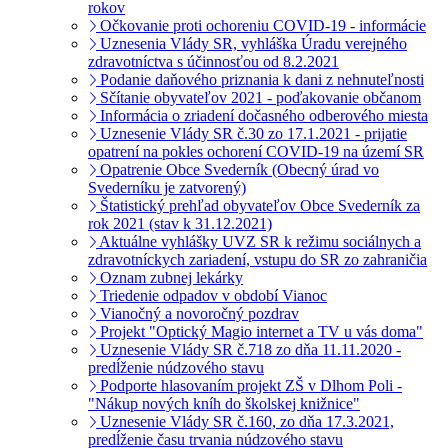
rokov
Očkovanie proti ochoreniu COVID-19 - informácie
Uznesenia Vlády SR, vyhláška Úradu verejného
zdravotníctva s účinnosťou od 8.2.2021
Podanie daňového priznania k dani z nehnuteľnosti
Sčítanie obyvateľov 2021 - poďakovanie občanom
Informácia o zriadení dočasného odberového miesta
Uznesenie Vlády SR č.30 zo 17.1.2021 - prijatie
opatrení na pokles ochorení COVID-19 na území SR
Opatrenie Obce Svederník (Obecný úrad vo
Svederníku je zatvorený)
Štatistický prehľad obyvateľov Obce Svederník za
rok 2021 (stav k 31.12.2021)
Aktuálne vyhlášky UVZ SR k režimu sociálnych a
zdravotníckych zariadení, vstupu do SR zo zahraničia
Oznam zubnej lekárky
Triedenie odpadov v období Vianoc
Vianočný a novoročný pozdrav
Projekt "Optický Magio internet a TV u vás doma"
Uznesenie Vlády SR č.718 zo dňa 11.11.2020 -
predĺženie núdzového stavu
Podporte hlasovaním projekt ZŠ v Dlhom Poli -
"Nákup nových kníh do školskej knižnice"
Uznesenie Vlády SR č.160, zo dňa 17.3.2021,
predĺženie času trvania núdzového stavu