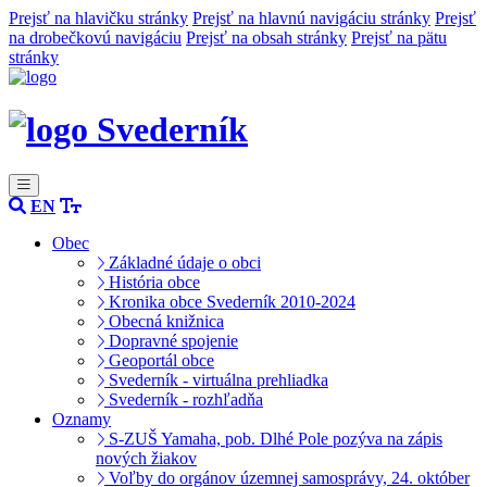
Prejsť na hlavičku stránky
Prejsť na hlavnú navigáciu stránky
Prejsť
na drobečkovú navigáciu
Prejsť na obsah stránky
Prejsť na pätu
stránky
Svederník
EN
Obec
Základné údaje o obci
História obce
Kronika obce Svederník 2010-2024
Obecná knižnica
Dopravné spojenie
Geoportál obce
Svederník - virtuálna prehliadka
Svederník - rozhľadňa
Oznamy
S-ZUŠ Yamaha, pob. Dlhé Pole pozýva na zápis
nových žiakov
Voľby do orgánov územnej samosprávy, 24. október