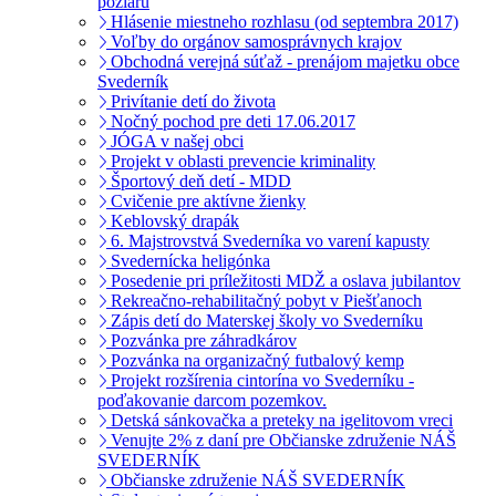
pôžiaru
Hlásenie miestneho rozhlasu (od septembra 2017)
Voľby do orgánov samosprávnych krajov
Obchodná verejná súťaž - prenájom majetku obce
Svederník
Privítanie detí do života
Nočný pochod pre deti 17.06.2017
JÓGA v našej obci
Projekt v oblasti prevencie kriminality
Športový deň detí - MDD
Cvičenie pre aktívne žienky
Keblovský drapák
6. Majstrovstvá Svederníka vo varení kapusty
Svedernícka heligónka
Posedenie pri príležitosti MDŽ a oslava jubilantov
Rekreačno-rehabilitačný pobyt v Piešťanoch
Zápis detí do Materskej školy vo Svederníku
Pozvánka pre záhradkárov
Pozvánka na organizačný futbalový kemp
Projekt rozšírenia cintorína vo Svederníku -
poďakovanie darcom pozemkov.
Detská sánkovačka a preteky na igelitovom vreci
Venujte 2% z daní pre Občianske združenie NÁŠ
SVEDERNÍK
Občianske združenie NÁŠ SVEDERNÍK