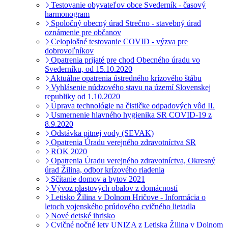
Testovanie obyvateľov obce Svederník - časový
harmonogram
Spoločný obecný úrad Strečno - stavebný úrad
oznámenie pre občanov
Celoplošné testovanie COVID - výzva pre
dobrovoľníkov
Opatrenia prijaté pre chod Obecného úradu vo
Svederníku, od 15.10.2020
Aktuálne opatrenia ústredného krízového štábu
Vyhlásenie núdzového stavu na území Slovenskej
republiky od 1.10.2020
Úprava technológie na čističke odpadových vôd II.
Usmernenie hlavného hygienika SR COVID-19 z
8.9.2020
Odstávka pitnej vody (SEVAK)
Opatrenia Úradu verejného zdravotníctva SR
ROK 2020
Opatrenia Úradu verejného zdravotníctva, Okresný
úrad Žilina, odbor krízového riadenia
Sčítanie domov a bytov 2021
Vývoz plastových obalov z domácností
Letisko Žilina v Dolnom Hričove - Informácia o
letoch vojenského prúdového cvičného lietadla
Nové detské ihrisko
Cvičné nočné lety UNIZA z Letiska Žilina v Dolnom