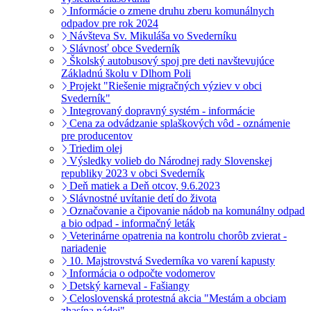
Informácie o zmene druhu zberu komunálnych
odpadov pre rok 2024
Návšteva Sv. Mikuláša vo Svederníku
Slávnosť obce Svederník
Školský autobusový spoj pre deti navštevujúce
Základnú školu v Dlhom Poli
Projekt "Riešenie migračných výziev v obci
Svederník"
Integrovaný dopravný systém - informácie
Cena za odvádzanie splaškových vôd - oznámenie
pre producentov
Triedim olej
Výsledky volieb do Národnej rady Slovenskej
republiky 2023 v obci Svederník
Deň matiek a Deň otcov, 9.6.2023
Slávnostné uvítanie detí do života
Označovanie a čipovanie nádob na komunálny odpad
a bio odpad - informačný leták
Veterinárne opatrenia na kontrolu chorôb zvierat -
nariadenie
10. Majstrovstvá Svederníka vo varení kapusty
Informácia o odpočte vodomerov
Detský karneval - Fašiangy
Celoslovenská protestná akcia "Mestám a obciam
zhasína nádej"