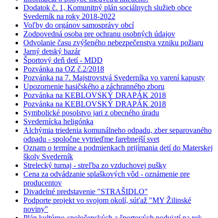
Dodatok č. 1, Komunitný plán sociálnych služieb obce
Svederník na roky 2018-2022
Voľby do orgánov samosprávy obcí
Zodpovedná osoba pre ochranu osobných údajov
Odvolanie času zvýšeného nebezpečenstva vzniku požiaru
Jarný detský bazár
Športový deň detí - MDD
Pozvánka na OZ č.2/2018
Pozvánka na 7. Majstrovstvá Svederníka vo varení kapusty
Upozornenie hasičského a záchranného zboru
Pozvánka na KEBLOVSKÝ DRAPÁK 2018
Pozvánka na KEBLOVSKÝ DRAPÁK 2018
Symbolické posolstvo jari z obecného úradu
Svedernícka heligónka
Alchýmia triedenia komunálneho odpadu, zber separovaného
odpadu - spoločne vytrieďme farebnejší svet
Oznam o termíne a podmienkach prijímania detí do Materskej
školy Svederník
Strelecký turnaj - streľba zo vzduchovej pušky
Cena za odvádzanie splaškových vôd - oznámenie pre
producentov
Divadelné predstavenie "STRAŠIDLO"
Podporte projekt vo svojom okolí, súťaž "MY Žilinské
noviny"
Plán kultúrno-spoločenských a športových podujatí na rok