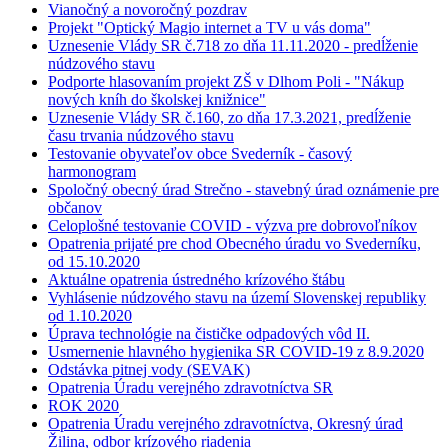
Vianočný a novoročný pozdrav
Projekt "Optický Magio internet a TV u vás doma"
Uznesenie Vlády SR č.718 zo dňa 11.11.2020 - predĺženie
núdzového stavu
Podporte hlasovaním projekt ZŠ v Dlhom Poli - "Nákup
nových kníh do školskej knižnice"
Uznesenie Vlády SR č.160, zo dňa 17.3.2021, predĺženie
času trvania núdzového stavu
Testovanie obyvateľov obce Svederník - časový
harmonogram
Spoločný obecný úrad Strečno - stavebný úrad oznámenie pre
občanov
Celoplošné testovanie COVID - výzva pre dobrovoľníkov
Opatrenia prijaté pre chod Obecného úradu vo Svederníku,
od 15.10.2020
Aktuálne opatrenia ústredného krízového štábu
Vyhlásenie núdzového stavu na území Slovenskej republiky
od 1.10.2020
Úprava technológie na čističke odpadových vôd II.
Usmernenie hlavného hygienika SR COVID-19 z 8.9.2020
Odstávka pitnej vody (SEVAK)
Opatrenia Úradu verejného zdravotníctva SR
ROK 2020
Opatrenia Úradu verejného zdravotníctva, Okresný úrad
Žilina, odbor krízového riadenia