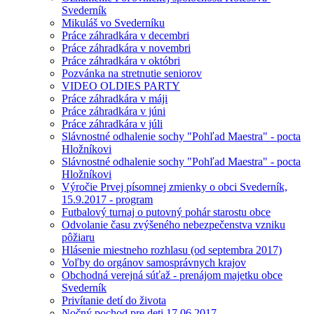
Svederník
Mikuláš vo Svederníku
Práce záhradkára v decembri
Práce záhradkára v novembri
Práce záhradkára v októbri
Pozvánka na stretnutie seniorov
VIDEO OLDIES PARTY
Práce záhradkára v máji
Práce záhradkára v júni
Práce záhradkára v júli
Slávnostné odhalenie sochy "Pohľad Maestra" - pocta
Hložníkovi
Slávnostné odhalenie sochy "Pohľad Maestra" - pocta
Hložníkovi
Výročie Prvej písomnej zmienky o obci Svederník,
15.9.2017 - program
Futbalový turnaj o putovný pohár starostu obce
Odvolanie času zvýšeného nebezpečenstva vzniku
pôžiaru
Hlásenie miestneho rozhlasu (od septembra 2017)
Voľby do orgánov samosprávnych krajov
Obchodná verejná súťaž - prenájom majetku obce
Svederník
Privítanie detí do života
Nočný pochod pre deti 17.06.2017