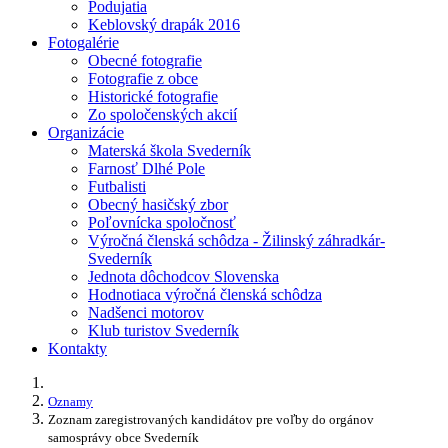
Podujatia
Keblovský drapák 2016
Fotogalérie
Obecné fotografie
Fotografie z obce
Historické fotografie
Zo spoločenských akcií
Organizácie
Materská škola Svederník
Farnosť Dlhé Pole
Futbalisti
Obecný hasičský zbor
Poľovnícka spoločnosť
Výročná členská schôdza - Žilinský záhradkár-
Svederník
Jednota dôchodcov Slovenska
Hodnotiaca výročná členská schôdza
Nadšenci motorov
Klub turistov Svederník
Kontakty
Oznamy
Zoznam zaregistrovaných kandidátov pre voľby do orgánov
samosprávy obce Svederník