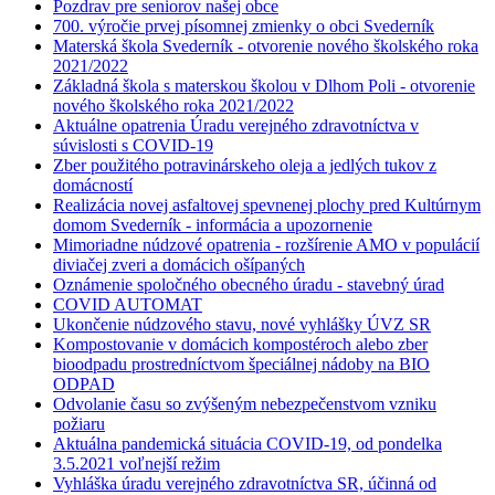
Pozdrav pre seniorov našej obce
700. výročie prvej písomnej zmienky o obci Svederník
Materská škola Svederník - otvorenie nového školského roka
2021/2022
Základná škola s materskou školou v Dlhom Poli - otvorenie
nového školského roka 2021/2022
Aktuálne opatrenia Úradu verejného zdravotníctva v
súvislosti s COVID-19
Zber použitého potravinárskeho oleja a jedlých tukov z
domácností
Realizácia novej asfaltovej spevnenej plochy pred Kultúrnym
domom Svederník - informácia a upozornenie
Mimoriadne núdzové opatrenia - rozšírenie AMO v populácií
diviačej zveri a domácich ošípaných
Oznámenie spoločného obecného úradu - stavebný úrad
COVID AUTOMAT
Ukončenie núdzového stavu, nové vyhlášky ÚVZ SR
Kompostovanie v domácich kompostéroch alebo zber
bioodpadu prostredníctvom špeciálnej nádoby na BIO
ODPAD
Odvolanie času so zvýšeným nebezpečenstvom vzniku
požiaru
Aktuálna pandemická situácia COVID-19, od pondelka
3.5.2021 voľnejší režim
Vyhláška úradu verejného zdravotníctva SR, účinná od