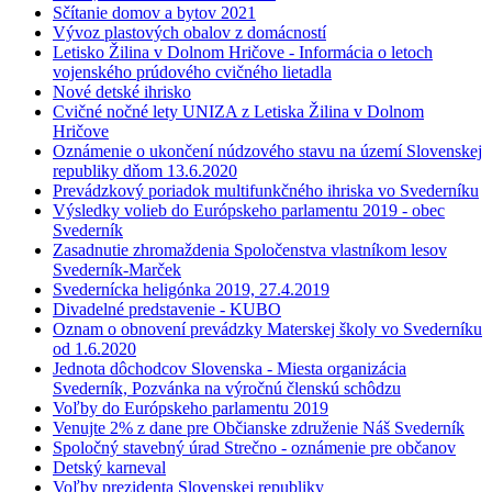
Sčítanie domov a bytov 2021
Vývoz plastových obalov z domácností
Letisko Žilina v Dolnom Hričove - Informácia o letoch
vojenského prúdového cvičného lietadla
Nové detské ihrisko
Cvičné nočné lety UNIZA z Letiska Žilina v Dolnom
Hričove
Oznámenie o ukončení núdzového stavu na území Slovenskej
republiky dňom 13.6.2020
Prevádzkový poriadok multifunkčného ihriska vo Svederníku
Výsledky volieb do Európskeho parlamentu 2019 - obec
Svederník
Zasadnutie zhromaždenia Spoločenstva vlastníkom lesov
Svederník-Marček
Svedernícka heligónka 2019, 27.4.2019
Divadelné predstavenie - KUBO
Oznam o obnovení prevádzky Materskej školy vo Svederníku
od 1.6.2020
Jednota dôchodcov Slovenska - Miesta organizácia
Svederník, Pozvánka na výročnú členskú schôdzu
Voľby do Európskeho parlamentu 2019
Venujte 2% z dane pre Občianske združenie Náš Svederník
Spoločný stavebný úrad Strečno - oznámenie pre občanov
Detský karneval
Voľby prezidenta Slovenskej republiky