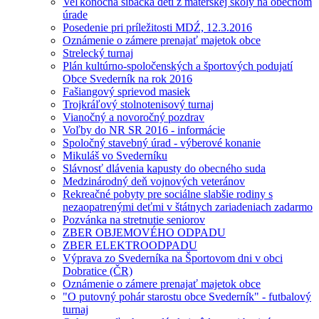
Veľkonočná šibačka detí z materskej školy na obecnom
úrade
Posedenie pri príležitosti MDŹ, 12.3.2016
Oznámenie o zámere prenajať majetok obce
Strelecký turnaj
Plán kultúrno-spoločenských a športových podujatí
Obce Svederník na rok 2016
Fašiangový sprievod masiek
Trojkráľový stolnotenisový turnaj
Vianočný a novoročný pozdrav
Voľby do NR SR 2016 - informácie
Spoločný stavebný úrad - výberové konanie
Mikuláš vo Svederníku
Slávnosť dlávenia kapusty do obecného suda
Medzinárodný deň vojnových veteránov
Rekreačné pobyty pre sociálne slabšie rodiny s
nezaopatrenými deťmi v štátnych zariadeniach zadarmo
Pozvánka na stretnutie seniorov
ZBER OBJEMOVÉHO ODPADU
ZBER ELEKTROODPADU
Výprava zo Svederníka na Športovom dni v obci
Dobratice (ČR)
Oznámenie o zámere prenajať majetok obce
"O putovný pohár starostu obce Svederník" - futbalový
turnaj