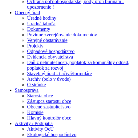
Ochrana poľnohospodárskej pôdy proti burinám -
upozornenie !
Obecný úrad
Úradné hodiny
Úradná tabuľa
Dokumenty
Povinné zverejňovanie dokumentov
Verejné obstarávanie
Projekty
Odpadové hospodárstvo
Evidencia obyvateľstva
Daň z nehnuteľnosti, poplatok za komunálny odpad,
poplatok za rozvoj
Stavebný úrad - tlačivá/formuláre
Archív (bolo v úvode)
O stránke
Samospráva
Starosta obce
Zástupca starostu obce
Obecné zastupiteľstvo
Komisie
Hlavný kontrolór obce
Aktivity / Podujatia
Aktivity OcÚ
Ekologické hospodárstvo