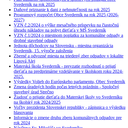
Svederník na rok 2025
Daňové priznanie k dani z nehnuteľnosti na rok 2025
Programový rozpočet Obce Svederník na rok 2025 (2026-
2027)
VZN č.2/2024 o výške mesačného príspevku na čiastočnú
úhradu nákladov na pobyt dieťaťa v MŠ Svederník
VZN č.1/2024 o miestnom poplatku za komunálne odpady a
drobné stavebné odpady
Jednota dôchodcov na Slovensku - miestna organizácia
Svederník, 15. výročie založenia
Zberné a odvozné miesta na triedený zber odpadov v lokalite
Lipová Alej
Materská škola Svederník - prevzatie rozhodnutí o prijatí
dieťaťa na predprimárne vzdelávanie v školskom roku 2024-
2025.
Výsledky Volieb do Európskeho parlamentu, Obec Svederník
Zmena úradných hodín počas letných prázdnin - Spoločný
stavebný úrad Strečno
Žiadosť o prijatie dieťaťa do Materskej školy vo Svederníku
na školský rok 2024/2025
Voľby prezidenta Slovenskej republiky - zápisnica o výsledku
hlasovania
Informácie o zmene druhu zberu komunálnych odpadov pre
rok 2024
Návšteva Sv. Mikuláša vo Svederníku