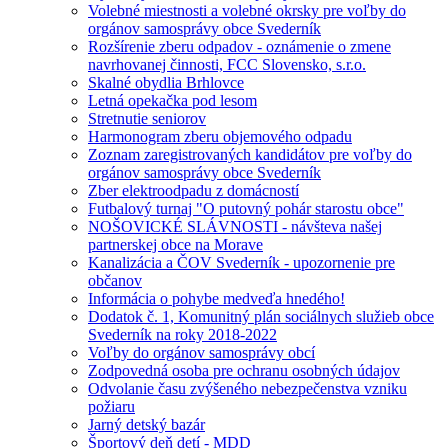
Volebné miestnosti a volebné okrsky pre voľby do
orgánov samosprávy obce Svederník
Rozšírenie zberu odpadov - oznámenie o zmene
navrhovanej činnosti, FCC Slovensko, s.r.o.
Skalné obydlia Brhlovce
Letná opekačka pod lesom
Stretnutie seniorov
Harmonogram zberu objemového odpadu
Zoznam zaregistrovaných kandidátov pre voľby do
orgánov samosprávy obce Svederník
Zber elektroodpadu z domácností
Futbalový turnaj "O putovný pohár starostu obce"
NOŠOVICKÉ SLÁVNOSTI - návšteva našej
partnerskej obce na Morave
Kanalizácia a ČOV Svederník - upozornenie pre
občanov
Informácia o pohybe medveďa hnedého!
Dodatok č. 1, Komunitný plán sociálnych služieb obce
Svederník na roky 2018-2022
Voľby do orgánov samosprávy obcí
Zodpovedná osoba pre ochranu osobných údajov
Odvolanie času zvýšeného nebezpečenstva vzniku
požiaru
Jarný detský bazár
Športový deň detí - MDD