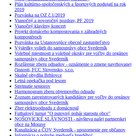
Plán kultúrno-spoločenských a športových podujatí na rok
2019
Pozvánka na OZ č.1/2019
Vianočný a novoročný pozdrav, PF 2019
Vianočný klavírny koncert
Projekt domáceho kompostovania v záhradných
kompostéroch
Pozvánka na Ustanovujúce obecné zastupiteľstvo
Výsledky volieb do samosprávy obce Svederník
Volebné miestnosti a volebné okrsky pre voľby do orgánov
samosprávy obce Svederník
Rozšírenie zberu odpadov - oznámenie o zmene navrhovanej
činnosti, FCC Slovensko, s.r.o.
Skalné obydlia Brhlovce
Letná opekačka pod lesom
Stretnutie seniorov
Harmonogram zberu objemového odpadu
Zoznam zaregistrovaných kandidátov pre voľby do orgánov
samosprávy obce Svederník
Zber elektroodpadu z domácností
Futbalový turnaj "O putovný pohár starostu obce"
NOŠOVICKÉ SLÁVNOSTI - návšteva našej partnerskej
obce na Morave
Kanalizácia a ČOV Svederník - upozornenie pre občanov
Informácia o pohybe medveďa hnedého!