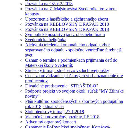
Pozvánka na OZ č.2/2018
Pozvánka na 7. Majstrovstvá Svederníka vo varení
kapusty
Upozornenie hasičského a záchranného zboru
Pozvánka na KEBLOVSKÝ DRAPÁK 2018
Pozvánka na KEBLOVSKÝ DRAPÁK 2018
Symbolické posolstvo jari z obecného úradu
Svedernícka heligónka
Alchýmia triedenia komunálneho odpadu, zber
separovaného odpadu - spoločne vytrieďme farebnejší
svet
Oznam o termíne a podmienkach prijímania detí do
Materskej školy Svederník
Strelecký turnaj - streľba zo vzduchovej pušky
Cena za odvádzanie splaškových vôd - oznámenie pre
producentov
Divadelné predstavenie "STRAŠIDLO"
Podporte projekt vo svojom okolí, súťaž "MY Žilinské
noviny"
Plán kultúrno-spoločenských a športových podujatí na
rok 2018,aktualizácia
Stolnotenisový turnaj, 27.1.2018
Vianočný a novoročný pozdrav, PF 2018
Adventný organový koncert
Oznámenie Poľovníckej spoločnosti Kotešová-