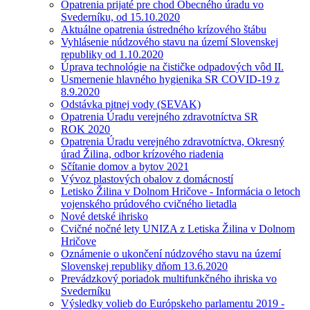
Opatrenia prijaté pre chod Obecného úradu vo
Svederníku, od 15.10.2020
Aktuálne opatrenia ústredného krízového štábu
Vyhlásenie núdzového stavu na území Slovenskej
republiky od 1.10.2020
Úprava technológie na čističke odpadových vôd II.
Usmernenie hlavného hygienika SR COVID-19 z
8.9.2020
Odstávka pitnej vody (SEVAK)
Opatrenia Úradu verejného zdravotníctva SR
ROK 2020
Opatrenia Úradu verejného zdravotníctva, Okresný
úrad Žilina, odbor krízového riadenia
Sčítanie domov a bytov 2021
Vývoz plastových obalov z domácností
Letisko Žilina v Dolnom Hričove - Informácia o letoch
vojenského prúdového cvičného lietadla
Nové detské ihrisko
Cvičné nočné lety UNIZA z Letiska Žilina v Dolnom
Hričove
Oznámenie o ukončení núdzového stavu na území
Slovenskej republiky dňom 13.6.2020
Prevádzkový poriadok multifunkčného ihriska vo
Svederníku
Výsledky volieb do Európskeho parlamentu 2019 -