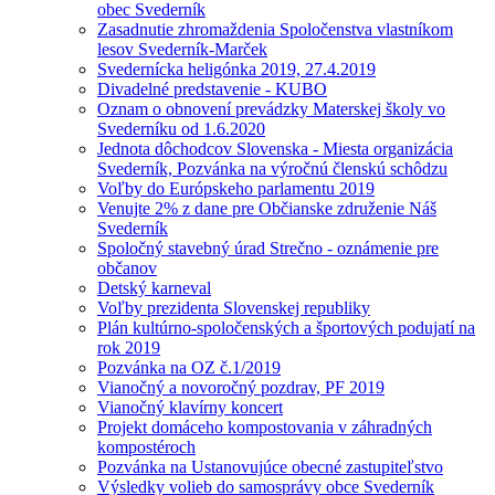
obec Svederník
Zasadnutie zhromaždenia Spoločenstva vlastníkom
lesov Svederník-Marček
Svedernícka heligónka 2019, 27.4.2019
Divadelné predstavenie - KUBO
Oznam o obnovení prevádzky Materskej školy vo
Svederníku od 1.6.2020
Jednota dôchodcov Slovenska - Miesta organizácia
Svederník, Pozvánka na výročnú členskú schôdzu
Voľby do Európskeho parlamentu 2019
Venujte 2% z dane pre Občianske združenie Náš
Svederník
Spoločný stavebný úrad Strečno - oznámenie pre
občanov
Detský karneval
Voľby prezidenta Slovenskej republiky
Plán kultúrno-spoločenských a športových podujatí na
rok 2019
Pozvánka na OZ č.1/2019
Vianočný a novoročný pozdrav, PF 2019
Vianočný klavírny koncert
Projekt domáceho kompostovania v záhradných
kompostéroch
Pozvánka na Ustanovujúce obecné zastupiteľstvo
Výsledky volieb do samosprávy obce Svederník