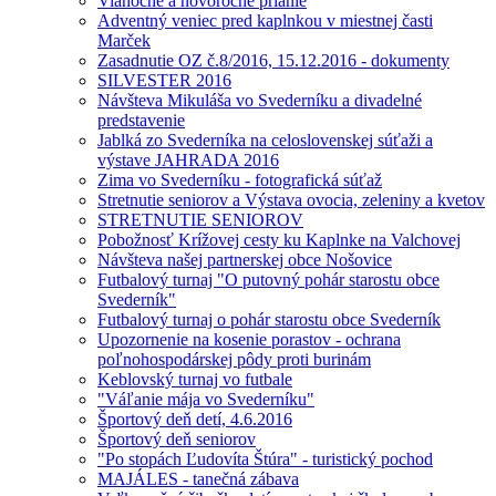
Vianočné a novoročné prianie
Adventný veniec pred kaplnkou v miestnej časti
Marček
Zasadnutie OZ č.8/2016, 15.12.2016 - dokumenty
SILVESTER 2016
Návšteva Mikuláša vo Svederníku a divadelné
predstavenie
Jablká zo Svederníka na celoslovenskej súťaži a
výstave JAHRADA 2016
Zima vo Svederníku - fotografická súťaž
Stretnutie seniorov a Výstava ovocia, zeleniny a kvetov
STRETNUTIE SENIOROV
Pobožnosť Krížovej cesty ku Kaplnke na Valchovej
Návšteva našej partnerskej obce Nošovice
Futbalový turnaj "O putovný pohár starostu obce
Svederník"
Futbalový turnaj o pohár starostu obce Svederník
Upozornenie na kosenie porastov - ochrana
poľnohospodárskej pôdy proti burinám
Keblovský turnaj vo futbale
"Váľanie mája vo Svederníku"
Športový deň detí, 4.6.2016
Športový deň seniorov
"Po stopách Ľudovíta Štúra" - turistický pochod
MAJÁLES - tanečná zábava