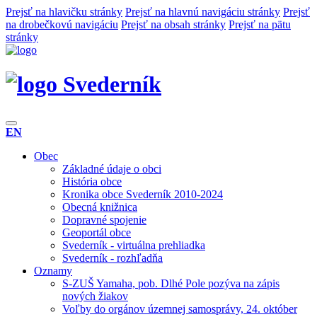
Prejsť na hlavičku stránky
Prejsť na hlavnú navigáciu stránky
Prejsť
na drobečkovú navigáciu
Prejsť na obsah stránky
Prejsť na pätu
stránky
Svederník
EN
Obec
Základné údaje o obci
História obce
Kronika obce Svederník 2010-2024
Obecná knižnica
Dopravné spojenie
Geoportál obce
Svederník - virtuálna prehliadka
Svederník - rozhľadňa
Oznamy
S-ZUŠ Yamaha, pob. Dlhé Pole pozýva na zápis
nových žiakov
Voľby do orgánov územnej samosprávy, 24. október