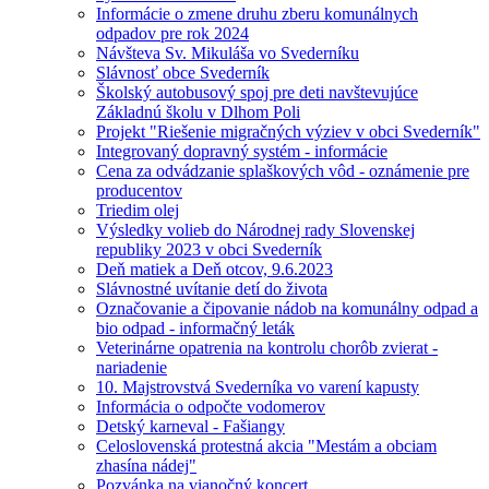
Informácie o zmene druhu zberu komunálnych
odpadov pre rok 2024
Návšteva Sv. Mikuláša vo Svederníku
Slávnosť obce Svederník
Školský autobusový spoj pre deti navštevujúce
Základnú školu v Dlhom Poli
Projekt "Riešenie migračných výziev v obci Svederník"
Integrovaný dopravný systém - informácie
Cena za odvádzanie splaškových vôd - oznámenie pre
producentov
Triedim olej
Výsledky volieb do Národnej rady Slovenskej
republiky 2023 v obci Svederník
Deň matiek a Deň otcov, 9.6.2023
Slávnostné uvítanie detí do života
Označovanie a čipovanie nádob na komunálny odpad a
bio odpad - informačný leták
Veterinárne opatrenia na kontrolu chorôb zvierat -
nariadenie
10. Majstrovstvá Svederníka vo varení kapusty
Informácia o odpočte vodomerov
Detský karneval - Fašiangy
Celoslovenská protestná akcia "Mestám a obciam
zhasína nádej"
Pozvánka na vianočný koncert