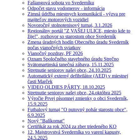
Fašiangová sobota vo Svederníku
Odpočet stavu vodomerov - informácia
Zimná údržba miestnych komunikácií - výzva pre
majiteľov motorových vozidiel
Novoročný stolnotenisový turnaj, 3.1.2026
Regionálny portál "Z VAŠEJ ULICE, miesto kde to
žije!", rozhovor so starostom obce Svederník
Zmena úradných hodín Obecného úradu Svederník
počas vianočných sviatkov
Vianočný pozdrav, PF 2026
Oznam Spoločného stavebného úradu Strečno
Svätomartinská tanečná zábava, 15.11.2025
Stretnutie seniorov našej obce, 24.10.2025
Automatický externý defibrilátor (AED) v miestnej
časti Marček
VIDEO OLDIES PÁRTY, 18.10.2025
Stretnutie seniorov našej obce, 24.októbra 2025
Výročie Prvej písomnej zmienky o obci Svederník,
15.9.2025
Futbalový turnaj "O putovný pohár starostu obce",
6.9.2025
Nový "Balíkomat"
Certifikát za rok 2024 za zber triedeného KO
12. Majstrovstvá Svederníka vo varení kapusty,
24.5.2025