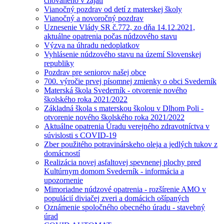
chovaného v zajatí
Vianočný pozdrav od detí z materskej školy
Vianočný a novoročný pozdrav
Uznesenie Vlády SR č.772, zo dňa 14.12.2021,
aktuálne opatrenia počas núdzového stavu
Výzva na úhradu nedoplatkov
Vyhlásenie núdzového stavu na území Slovenskej
republiky
Pozdrav pre seniorov našej obce
700. výročie prvej písomnej zmienky o obci Svederník
Materská škola Svederník - otvorenie nového
školského roka 2021/2022
Základná škola s materskou školou v Dlhom Poli -
otvorenie nového školského roka 2021/2022
Aktuálne opatrenia Úradu verejného zdravotníctva v
súvislosti s COVID-19
Zber použitého potravinárskeho oleja a jedlých tukov z
domácností
Realizácia novej asfaltovej spevnenej plochy pred
Kultúrnym domom Svederník - informácia a
upozornenie
Mimoriadne núdzové opatrenia - rozšírenie AMO v
populácií diviačej zveri a domácich ošípaných
Oznámenie spoločného obecného úradu - stavebný
úrad