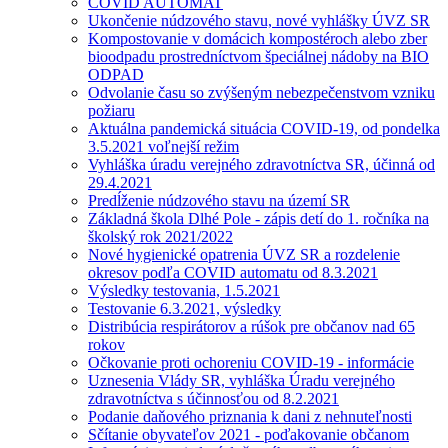
COVID AUTOMAT
Ukončenie núdzového stavu, nové vyhlášky ÚVZ SR
Kompostovanie v domácich kompostéroch alebo zber
bioodpadu prostredníctvom špeciálnej nádoby na BIO
ODPAD
Odvolanie času so zvýšeným nebezpečenstvom vzniku
požiaru
Aktuálna pandemická situácia COVID-19, od pondelka
3.5.2021 voľnejší režim
Vyhláška úradu verejného zdravotníctva SR, účinná od
29.4.2021
Predĺženie núdzového stavu na území SR
Základná škola Dlhé Pole - zápis detí do 1. ročníka na
školský rok 2021/2022
Nové hygienické opatrenia ÚVZ SR a rozdelenie
okresov podľa COVID automatu od 8.3.2021
Výsledky testovania, 1.5.2021
Testovanie 6.3.2021, výsledky
Distribúcia respirátorov a rúšok pre občanov nad 65
rokov
Očkovanie proti ochoreniu COVID-19 - informácie
Uznesenia Vlády SR, vyhláška Úradu verejného
zdravotníctva s účinnosťou od 8.2.2021
Podanie daňového priznania k dani z nehnuteľnosti
Sčítanie obyvateľov 2021 - poďakovanie občanom