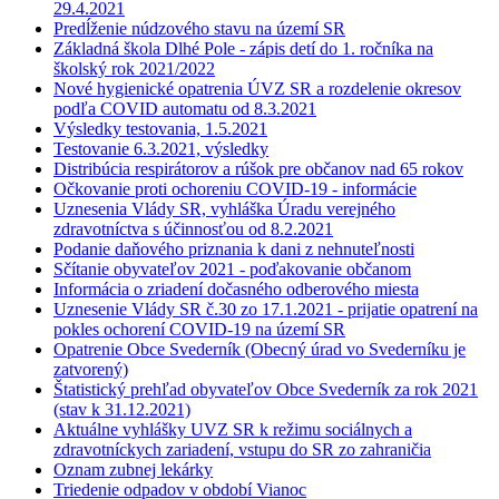
29.4.2021
Predĺženie núdzového stavu na území SR
Základná škola Dlhé Pole - zápis detí do 1. ročníka na
školský rok 2021/2022
Nové hygienické opatrenia ÚVZ SR a rozdelenie okresov
podľa COVID automatu od 8.3.2021
Výsledky testovania, 1.5.2021
Testovanie 6.3.2021, výsledky
Distribúcia respirátorov a rúšok pre občanov nad 65 rokov
Očkovanie proti ochoreniu COVID-19 - informácie
Uznesenia Vlády SR, vyhláška Úradu verejného
zdravotníctva s účinnosťou od 8.2.2021
Podanie daňového priznania k dani z nehnuteľnosti
Sčítanie obyvateľov 2021 - poďakovanie občanom
Informácia o zriadení dočasného odberového miesta
Uznesenie Vlády SR č.30 zo 17.1.2021 - prijatie opatrení na
pokles ochorení COVID-19 na území SR
Opatrenie Obce Svederník (Obecný úrad vo Svederníku je
zatvorený)
Štatistický prehľad obyvateľov Obce Svederník za rok 2021
(stav k 31.12.2021)
Aktuálne vyhlášky UVZ SR k režimu sociálnych a
zdravotníckych zariadení, vstupu do SR zo zahraničia
Oznam zubnej lekárky
Triedenie odpadov v období Vianoc