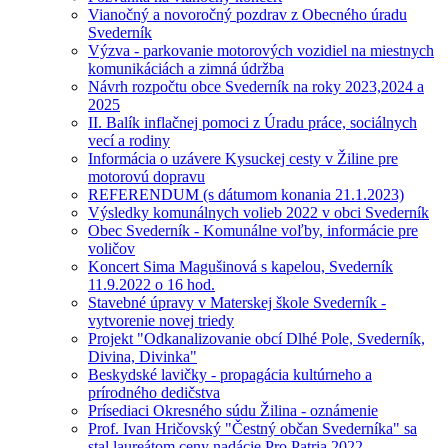
Vianočný a novoročný pozdrav z Obecného úradu
Svederník
Výzva - parkovanie motorových vozidiel na miestnych
komunikáciách a zimná údržba
Návrh rozpočtu obce Svederník na roky 2023,2024 a
2025
II. Balík inflačnej pomoci z Úradu práce, sociálnych
vecí a rodiny
Informácia o uzávere Kysuckej cesty v Žiline pre
motorovú dopravu
REFERENDUM (s dátumom konania 21.1.2023)
Výsledky komunálnych volieb 2022 v obci Svederník
Obec Svederník - Komunálne voľby, informácie pre
voličov
Koncert Sima Magušinová s kapelou, Svederník
11.9.2022 o 16 hod.
Stavebné úpravy v Materskej škole Svederník -
vytvorenie novej triedy
Projekt "Odkanalizovanie obcí Dlhé Pole, Svederník,
Divina, Divinka"
Beskydské lavičky - propagácia kultúrneho a
prírodného dedičstva
Prísediaci Okresného súdu Žilina - oznámenie
Prof. Ivan Hričovský "Čestný občan Svederníka" sa
stal laureátom ceny nadácie Pro Patria 2022