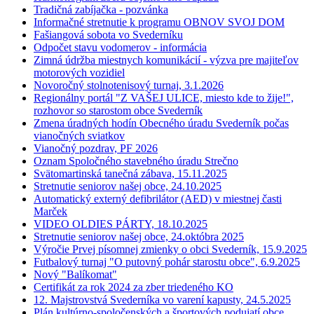
Tradičná zabíjačka - pozvánka
Informačné stretnutie k programu OBNOV SVOJ DOM
Fašiangová sobota vo Svederníku
Odpočet stavu vodomerov - informácia
Zimná údržba miestnych komunikácií - výzva pre majiteľov
motorových vozidiel
Novoročný stolnotenisový turnaj, 3.1.2026
Regionálny portál "Z VAŠEJ ULICE, miesto kde to žije!",
rozhovor so starostom obce Svederník
Zmena úradných hodín Obecného úradu Svederník počas
vianočných sviatkov
Vianočný pozdrav, PF 2026
Oznam Spoločného stavebného úradu Strečno
Svätomartinská tanečná zábava, 15.11.2025
Stretnutie seniorov našej obce, 24.10.2025
Automatický externý defibrilátor (AED) v miestnej časti
Marček
VIDEO OLDIES PÁRTY, 18.10.2025
Stretnutie seniorov našej obce, 24.októbra 2025
Výročie Prvej písomnej zmienky o obci Svederník, 15.9.2025
Futbalový turnaj "O putovný pohár starostu obce", 6.9.2025
Nový "Balíkomat"
Certifikát za rok 2024 za zber triedeného KO
12. Majstrovstvá Svederníka vo varení kapusty, 24.5.2025
Plán kultúrno-spoločenských a športových podujatí obce