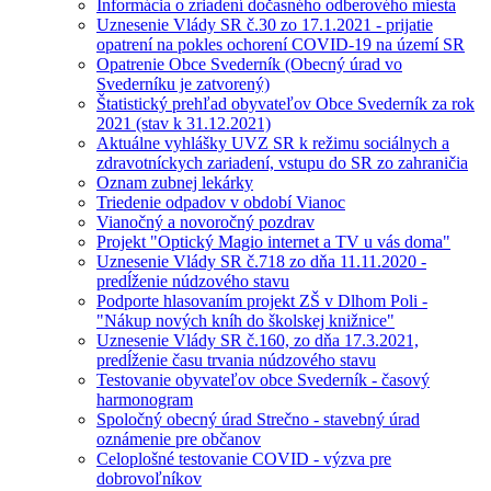
Informácia o zriadení dočasného odberového miesta
Uznesenie Vlády SR č.30 zo 17.1.2021 - prijatie
opatrení na pokles ochorení COVID-19 na území SR
Opatrenie Obce Svederník (Obecný úrad vo
Svederníku je zatvorený)
Štatistický prehľad obyvateľov Obce Svederník za rok
2021 (stav k 31.12.2021)
Aktuálne vyhlášky UVZ SR k režimu sociálnych a
zdravotníckych zariadení, vstupu do SR zo zahraničia
Oznam zubnej lekárky
Triedenie odpadov v období Vianoc
Vianočný a novoročný pozdrav
Projekt "Optický Magio internet a TV u vás doma"
Uznesenie Vlády SR č.718 zo dňa 11.11.2020 -
predĺženie núdzového stavu
Podporte hlasovaním projekt ZŠ v Dlhom Poli -
"Nákup nových kníh do školskej knižnice"
Uznesenie Vlády SR č.160, zo dňa 17.3.2021,
predĺženie času trvania núdzového stavu
Testovanie obyvateľov obce Svederník - časový
harmonogram
Spoločný obecný úrad Strečno - stavebný úrad
oznámenie pre občanov
Celoplošné testovanie COVID - výzva pre
dobrovoľníkov