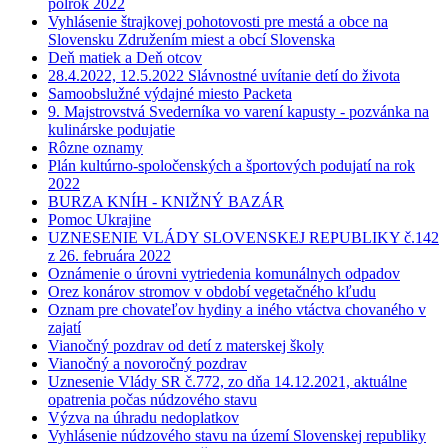
polrok 2022
Vyhlásenie štrajkovej pohotovosti pre mestá a obce na
Slovensku Združením miest a obcí Slovenska
Deň matiek a Deň otcov
28.4.2022, 12.5.2022 Slávnostné uvítanie detí do života
Samoobslužné výdajné miesto Packeta
9. Majstrovstvá Svederníka vo varení kapusty - pozvánka na
kulinárske podujatie
Rôzne oznamy
Plán kultúrno-spoločenských a športových podujatí na rok
2022
BURZA KNÍH - KNIŽNÝ BAZÁR
Pomoc Ukrajine
UZNESENIE VLÁDY SLOVENSKEJ REPUBLIKY č.142
z 26. februára 2022
Oznámenie o úrovni vytriedenia komunálnych odpadov
Orez konárov stromov v období vegetačného kľudu
Oznam pre chovateľov hydiny a iného vtáctva chovaného v
zajatí
Vianočný pozdrav od detí z materskej školy
Vianočný a novoročný pozdrav
Uznesenie Vlády SR č.772, zo dňa 14.12.2021, aktuálne
opatrenia počas núdzového stavu
Výzva na úhradu nedoplatkov
Vyhlásenie núdzového stavu na území Slovenskej republiky