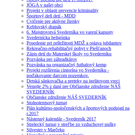
JÓGA v našej obci
Projekt v oblasti prevencie kriminality
Športový deň detí - MDD
Cvičenie pre aktívne žienky
Keblovský drapák
6. Majstrovstvá Svederníka vo varení kapusty
Svedernícka heligónka
Posedenie pri príležitosti MDŽ a oslava jubilantov
Rekreačno-rehabilitačný pobyt v Piešťanoch
Zápis detí do Materskej školy vo Svederníku
Pozvánka pre záhradkárov
Pozvánka na organizačný futbalový kemp
Projekt rozšírenia cintorína vo Svederníku -
poďakovanie darcom pozemkov.
Detská sánkovačka a preteky na igelitovom vreci
Venujte 2% z daní pre Občianske združenie NÁŠ
SVEDERNÍK
Občianske združenie NÁŠ SVEDERNÍK
Stolnotenisový turnaj
Plán kultúrno-spoločenských a športových podujatí na
r.2017
Nástenný kalendár - Svederník 2017
Strelecký turnaj v streľbe zo vzduchovej pušky
Silvester v Marčeku