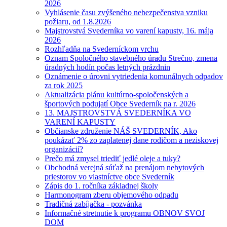
2026
Vyhlásenie času zvýšeného nebezpečenstva vzniku
požiaru, od 1.8.2026
Majstrovstvá Svederníka vo varení kapusty, 16. mája
2026
Rozhľadňa na Svederníckom vrchu
Oznam Spoločného stavebného úradu Strečno, zmena
úradných hodín počas letných prázdnin
Oznámenie o úrovni vytriedenia komunálnych odpadov
za rok 2025
Aktualizácia plánu kultúrno-spoločenských a
športových podujatí Obce Svederník na r. 2026
13. MAJSTROVSTVÁ SVEDERNÍKA VO
VARENÍ KAPUSTY
Občianske združenie NÁŠ SVEDERNÍK, Ako
poukázať 2% zo zaplatenej dane rodičom a neziskovej
organizácií?
Prečo má zmysel triediť jedlé oleje a tuky?
Obchodná verejná súťaž na prenájom nebytových
priestorov vo vlastníctve obce Svederník
Zápis do 1. ročníka základnej školy
Harmonogram zberu objemového odpadu
Tradičná zabíjačka - pozvánka
Informačné stretnutie k programu OBNOV SVOJ
DOM