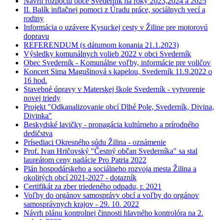
Návrh rozpočtu obce Svederník na roky 2023,2024 a 2025
II. Balík inflačnej pomoci z Úradu práce, sociálnych vecí a
rodiny
Informácia o uzávere Kysuckej cesty v Žiline pre motorovú
dopravu
REFERENDUM (s dátumom konania 21.1.2023)
Výsledky komunálnych volieb 2022 v obci Svederník
Obec Svederník - Komunálne voľby, informácie pre voličov
Koncert Sima Magušinová s kapelou, Svederník 11.9.2022 o
16 hod.
Stavebné úpravy v Materskej škole Svederník - vytvorenie
novej triedy
Projekt "Odkanalizovanie obcí Dlhé Pole, Svederník, Divina,
Divinka"
Beskydské lavičky - propagácia kultúrneho a prírodného
dedičstva
Prísediaci Okresného súdu Žilina - oznámenie
Prof. Ivan Hričovský "Čestný občan Svederníka" sa stal
laureátom ceny nadácie Pro Patria 2022
Plán hospodárskeho a sociálneho rozvoja mesta Žilina a
okolitých obcí 2021-2027 - dotazník
Certifikát za zber triedeného odpadu, r. 2021
Voľby do orgánov samosprávy obcí a voľby do orgánov
samosprávnych krajov - 29. 10. 2022
Návrh plánu kontrolnej činnosti hlavného kontrolóra na 2.