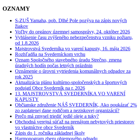
OZNAMY
S-ZUŠ Yamaha, pob. Dlhé Pole pozýva na zápis nových
žiakov
Voľby do orgánov územnej samosprávy, 24. október 2026
Vyhlásenie času zvýšeného nebezpečenstva vzniku požiaru,
od 1.8.2026
Majstrovstvá Svederníka vo varení kapusty, 16. mája 2026
Rozhľadňa na Svederníckom vrchu
Oznam Spoločného stavebného úradu Strečno, zmena
úradných hodín počas letných prázdnin
Oznámenie o úrovni vytriedenia komunálnych odpadov za
rok 2025
Aktualizácia plánu kultúrno-spoločenských a športových
podujatí Obce Svederník na r. 2026
13. MAJSTROVSTVÁ SVEDERNÍKA VO VARENÍ
KAPUSTY
Občianske združenie NÁŠ SVEDERNÍK, Ako poukázať 2%
zo zaplatenej dane rodičom a neziskovej organizácií?
Prečo má zmysel triediť jedlé oleje a tuky?
Obchodná verejná súťaž na prenájom nebytových priestorov
vo vlastníctve obce Svederník
Zápis do 1. ročníka základnej školy
Harmonogram zberu objemového odpadu