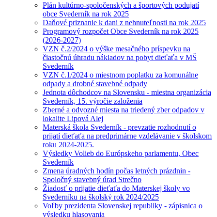
Plán kultúrno-spoločenských a športových podujatí
obce Svederník na rok 2025
Daňové priznanie k dani z nehnuteľnosti na rok 2025
Programový rozpočet Obce Svederník na rok 2025
(2026-2027)
VZN č.2/2024 o výške mesačného príspevku na
čiastočnú úhradu nákladov na pobyt dieťaťa v MŠ
Svederník
VZN č.1/2024 o miestnom poplatku za komunálne
odpady a drobné stavebné odpady
Jednota dôchodcov na Slovensku - miestna organizácia
Svederník, 15. výročie založenia
Zberné a odvozné miesta na triedený zber odpadov v
lokalite Lipová Alej
Materská škola Svederník - prevzatie rozhodnutí o
prijatí dieťaťa na predprimárne vzdelávanie v školskom
roku 2024-2025.
Výsledky Volieb do Európskeho parlamentu, Obec
Svederník
Zmena úradných hodín počas letných prázdnin -
Spoločný stavebný úrad Strečno
Žiadosť o prijatie dieťaťa do Materskej školy vo
Svederníku na školský rok 2024/2025
Voľby prezidenta Slovenskej republiky - zápisnica o
výsledku hlasovania