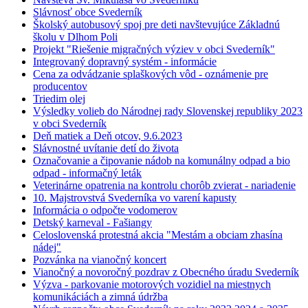
Slávnosť obce Svederník
Školský autobusový spoj pre deti navštevujúce Základnú
školu v Dlhom Poli
Projekt "Riešenie migračných výziev v obci Svederník"
Integrovaný dopravný systém - informácie
Cena za odvádzanie splaškových vôd - oznámenie pre
producentov
Triedim olej
Výsledky volieb do Národnej rady Slovenskej republiky 2023
v obci Svederník
Deň matiek a Deň otcov, 9.6.2023
Slávnostné uvítanie detí do života
Označovanie a čipovanie nádob na komunálny odpad a bio
odpad - informačný leták
Veterinárne opatrenia na kontrolu chorôb zvierat - nariadenie
10. Majstrovstvá Svederníka vo varení kapusty
Informácia o odpočte vodomerov
Detský karneval - Fašiangy
Celoslovenská protestná akcia "Mestám a obciam zhasína
nádej"
Pozvánka na vianočný koncert
Vianočný a novoročný pozdrav z Obecného úradu Svederník
Výzva - parkovanie motorových vozidiel na miestnych
komunikáciách a zimná údržba