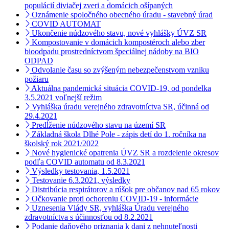
populácií diviačej zveri a domácich ošípaných
Oznámenie spoločného obecného úradu - stavebný úrad
COVID AUTOMAT
Ukončenie núdzového stavu, nové vyhlášky ÚVZ SR
Kompostovanie v domácich kompostéroch alebo zber
bioodpadu prostredníctvom špeciálnej nádoby na BIO
ODPAD
Odvolanie času so zvýšeným nebezpečenstvom vzniku
požiaru
Aktuálna pandemická situácia COVID-19, od pondelka
3.5.2021 voľnejší režim
Vyhláška úradu verejného zdravotníctva SR, účinná od
29.4.2021
Predĺženie núdzového stavu na území SR
Základná škola Dlhé Pole - zápis detí do 1. ročníka na
školský rok 2021/2022
Nové hygienické opatrenia ÚVZ SR a rozdelenie okresov
podľa COVID automatu od 8.3.2021
Výsledky testovania, 1.5.2021
Testovanie 6.3.2021, výsledky
Distribúcia respirátorov a rúšok pre občanov nad 65 rokov
Očkovanie proti ochoreniu COVID-19 - informácie
Uznesenia Vlády SR, vyhláška Úradu verejného
zdravotníctva s účinnosťou od 8.2.2021
Podanie daňového priznania k dani z nehnuteľnosti