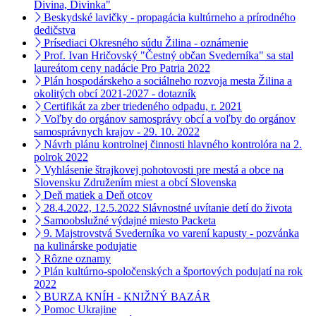
Divina, Divinka"
Beskydské lavičky - propagácia kultúrneho a prírodného
dedičstva
Prísediaci Okresného súdu Žilina - oznámenie
Prof. Ivan Hričovský "Čestný občan Svederníka" sa stal
laureátom ceny nadácie Pro Patria 2022
Plán hospodárskeho a sociálneho rozvoja mesta Žilina a
okolitých obcí 2021-2027 - dotazník
Certifikát za zber triedeného odpadu, r. 2021
Voľby do orgánov samosprávy obcí a voľby do orgánov
samosprávnych krajov - 29. 10. 2022
Návrh plánu kontrolnej činnosti hlavného kontrolóra na 2.
polrok 2022
Vyhlásenie štrajkovej pohotovosti pre mestá a obce na
Slovensku Združením miest a obcí Slovenska
Deň matiek a Deň otcov
28.4.2022, 12.5.2022 Slávnostné uvítanie detí do života
Samoobslužné výdajné miesto Packeta
9. Majstrovstvá Svederníka vo varení kapusty - pozvánka
na kulinárske podujatie
Rôzne oznamy
Plán kultúrno-spoločenských a športových podujatí na rok
2022
BURZA KNÍH - KNIŽNÝ BAZÁR
Pomoc Ukrajine