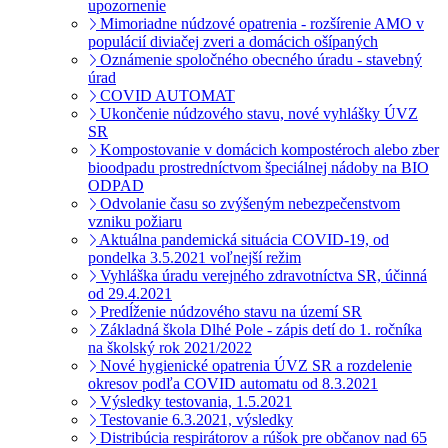
upozornenie
Mimoriadne núdzové opatrenia - rozšírenie AMO v
populácií diviačej zveri a domácich ošípaných
Oznámenie spoločného obecného úradu - stavebný
úrad
COVID AUTOMAT
Ukončenie núdzového stavu, nové vyhlášky ÚVZ
SR
Kompostovanie v domácich kompostéroch alebo zber
bioodpadu prostredníctvom špeciálnej nádoby na BIO
ODPAD
Odvolanie času so zvýšeným nebezpečenstvom
vzniku požiaru
Aktuálna pandemická situácia COVID-19, od
pondelka 3.5.2021 voľnejší režim
Vyhláška úradu verejného zdravotníctva SR, účinná
od 29.4.2021
Predĺženie núdzového stavu na území SR
Základná škola Dlhé Pole - zápis detí do 1. ročníka
na školský rok 2021/2022
Nové hygienické opatrenia ÚVZ SR a rozdelenie
okresov podľa COVID automatu od 8.3.2021
Výsledky testovania, 1.5.2021
Testovanie 6.3.2021, výsledky
Distribúcia respirátorov a rúšok pre občanov nad 65