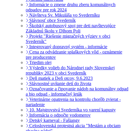
Informácie o zmene druhu zberu komunálnych
odpadov pre rok 2024
Návšteva Sv. Mikuláša vo Svederníku
Slávnosť obce Svederník
Školský autobusový spoj pre deti navštevujúce
Základnú školu v Dlhom Poli
Projekt "Riešenie migračných výziev v obci
Svederník"
Integrovaný dopravný systém - informácie
Cena za odvádzanie splaškových vôd - oznámenie
pre producentov
Triedim olej
Výsledky volieb do Národnej rady Slovenskej
republiky 2023 v obci Svederník
Deň matiek a Deň otcov, 9.6.2023
Slávnostné uvítanie detí do života
Označovanie a čipovanie nádob na komunálny odpad
a bio odpad - informačný leták
Veterinárne opatrenia na kontrolu chorôb zvierat -
nariadenie
10. Majstrovstvá Svederníka vo varení kapusty
Informácia o odpočte vodomerov
Detský karneval - Fašiangy
Celoslovenská protestná akcia "Mestám a obciam
zhasína nádej"