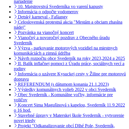
nariadenie
10. Majstrovstvá Svederníka vo varení kapusty
Informácia o odpočte vodomerov
Detský karneval - Fašiangy
Celoslovenská protestná akcia "Mestám a obciam zhasína
nádej"
Pozvánka na vianočný koncert
Vianočný a novoročný pozdrav z Obecného úradu
Svederník
Výzva - parkovanie motorových vozidiel na miestnych
komunikáciách a zimná údržba
Návrh rozpočtu obce Svederník na roky 2023,2024 a 2025
II. Balík inflačnej pomoci z Úradu práce, sociálnych vecí a
rodiny
Informácia o uzávere Kysuckej cesty v Žiline pre motorovú
dopravu
REFERENDUM (s dátumom konania 21.1.2023)
Výsledky komunálnych volieb 2022 v obci Svederník
Obec Svederník - Komunálne voľby, informácie pre
voličov
Koncert Sima Magušinová s kapelou, Svederník 11.9.2022
o 16 hod.
Stavebné úpravy v Materskej škole Svederník - vytvorenie
novej triedy
Projekt "Odkanalizovanie obcí Dlhé Pole, Svederník,