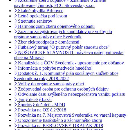
Rozšírenie zberu odpadov - oznámenie o zmene
navrhovanej činnosti, FCC Slovensko, s.r.o.
Skalné obydlia Brhlovce
Letná opekačka pod lesom
Stretnutie seniorov
Harmonogram zberu objemového odpadu
Zoznam zaregistrovaných kandidátov pre voľby do
orgánov samosprávy obce Svederník
Zber elektroodpadu z domácností
Futbalový turnaj "O putovný pohár starostu obce"
NOŠOVICKÉ SLÁVNOSTI - návšteva našej partnerskej
obce na Morave
Kanalizácia a ČOV Svederník - upozornenie pre občanov
Informácia o pohybe medveďa hnedého!
Dodatok č. 1, Komunitný plán sociálnych služieb obce
Svederník na roky 2018-2022
Voľby do orgánov samosprávy obcí
Zodpovedná osoba pre ochranu osobných údajov
Odvolanie času zvýšeného nebezpečenstva vzniku požiaru
Jarný detský bazár
Športový deň detí - MDD
Pozvánka na OZ č.2/2018
Pozvánka na 7. Majstrovstvá Svederníka vo varení kapusty
Upozornenie hasičského a záchranného zboru
Pozvánka na KEBLOVSKÝ DRAPÁK 2018