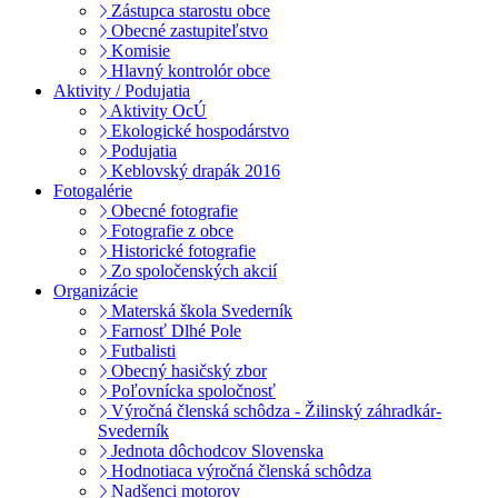
Zástupca starostu obce
Obecné zastupiteľstvo
Komisie
Hlavný kontrolór obce
Aktivity / Podujatia
Aktivity OcÚ
Ekologické hospodárstvo
Podujatia
Keblovský drapák 2016
Fotogalérie
Obecné fotografie
Fotografie z obce
Historické fotografie
Zo spoločenských akcií
Organizácie
Materská škola Svederník
Farnosť Dlhé Pole
Futbalisti
Obecný hasičský zbor
Poľovnícka spoločnosť
Výročná členská schôdza - Žilinský záhradkár-
Svederník
Jednota dôchodcov Slovenska
Hodnotiaca výročná členská schôdza
Nadšenci motorov