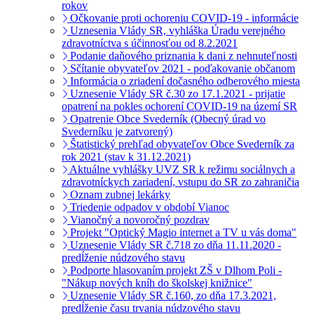
rokov
Očkovanie proti ochoreniu COVID-19 - informácie
Uznesenia Vlády SR, vyhláška Úradu verejného
zdravotníctva s účinnosťou od 8.2.2021
Podanie daňového priznania k dani z nehnuteľnosti
Sčítanie obyvateľov 2021 - poďakovanie občanom
Informácia o zriadení dočasného odberového miesta
Uznesenie Vlády SR č.30 zo 17.1.2021 - prijatie
opatrení na pokles ochorení COVID-19 na území SR
Opatrenie Obce Svederník (Obecný úrad vo
Svederníku je zatvorený)
Štatistický prehľad obyvateľov Obce Svederník za
rok 2021 (stav k 31.12.2021)
Aktuálne vyhlášky UVZ SR k režimu sociálnych a
zdravotníckych zariadení, vstupu do SR zo zahraničia
Oznam zubnej lekárky
Triedenie odpadov v období Vianoc
Vianočný a novoročný pozdrav
Projekt "Optický Magio internet a TV u vás doma"
Uznesenie Vlády SR č.718 zo dňa 11.11.2020 -
predĺženie núdzového stavu
Podporte hlasovaním projekt ZŠ v Dlhom Poli -
"Nákup nových kníh do školskej knižnice"
Uznesenie Vlády SR č.160, zo dňa 17.3.2021,
predĺženie času trvania núdzového stavu