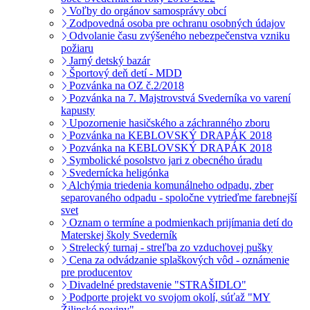
Voľby do orgánov samosprávy obcí
Zodpovedná osoba pre ochranu osobných údajov
Odvolanie času zvýšeného nebezpečenstva vzniku
požiaru
Jarný detský bazár
Športový deň detí - MDD
Pozvánka na OZ č.2/2018
Pozvánka na 7. Majstrovstvá Svederníka vo varení
kapusty
Upozornenie hasičského a záchranného zboru
Pozvánka na KEBLOVSKÝ DRAPÁK 2018
Pozvánka na KEBLOVSKÝ DRAPÁK 2018
Symbolické posolstvo jari z obecného úradu
Svedernícka heligónka
Alchýmia triedenia komunálneho odpadu, zber
separovaného odpadu - spoločne vytrieďme farebnejší
svet
Oznam o termíne a podmienkach prijímania detí do
Materskej školy Svederník
Strelecký turnaj - streľba zo vzduchovej pušky
Cena za odvádzanie splaškových vôd - oznámenie
pre producentov
Divadelné predstavenie "STRAŠIDLO"
Podporte projekt vo svojom okolí, súťaž "MY
Žilinské noviny"