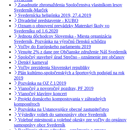
Zasadnutie zhromaždenia Spoločenstva vlastníkom lesov
Svederník-Marček
Svedernícka heligónka 2019, 27.4.2019
Divadelné predstavenie - KUBO
Oznam o obnovení prevádzky Materskej školy vo
Svederníku od 1.6.2020
Jednota dôchodcov Slovenska - Miesta organizácia
Svederník, Pozvánka na výročnú členskú schôdzu
Voľby do Európskeho parlamentu 2019
Venujte 2% z dane pre Občianske združenie Náš Svederník
Spoločný stavebný úrad Strečno - oznámenie pre občanov
Detský karneval
Voľby prezidenta Slovenskej republiky
Plán kultúrno-spoločenských a športových podujatí na rok
2019
Pozvánka na OZ č.1/2019
Vianočný a novoročný pozdrav, PF 2019
Vianočný klavírny koncert
Projekt domáceho kompostovania v záhradných
kompostéroch
Pozvánka na Ustanovujúce obecné zastupiteľstvo
Výsledky volieb do samosprávy obce Svederník
Volebné miestnosti a volebné okrsky pre voľby do orgánov
samosprávy obce Svederník