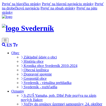
Prejsť na hlavičku stránky
Prejsť na hlavnú navigáciu stránky
Prejsť
na drobečkovú navigáciu
Prejsť na obsah stránky
Prejsť na pätu
stránky
Svederník
EN
Obec
Základné údaje o obci
História obce
Kronika obce Svederník 2010-2024
Obecná knižnica
Dopravné spojenie
Geoportál obce
Svederník - virtuálna prehliadka
Svederník - rozhľadňa
Oznamy
S-ZUŠ Yamaha, pob. Dlhé Pole pozýva na zápis
nových žiakov
Voľby do orgánov územnej samosprávy, 24. október