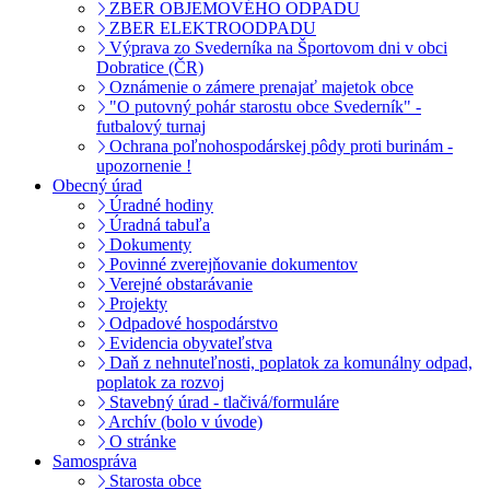
ZBER OBJEMOVÉHO ODPADU
ZBER ELEKTROODPADU
Výprava zo Svederníka na Športovom dni v obci
Dobratice (ČR)
Oznámenie o zámere prenajať majetok obce
"O putovný pohár starostu obce Svederník" -
futbalový turnaj
Ochrana poľnohospodárskej pôdy proti burinám -
upozornenie !
Obecný úrad
Úradné hodiny
Úradná tabuľa
Dokumenty
Povinné zverejňovanie dokumentov
Verejné obstarávanie
Projekty
Odpadové hospodárstvo
Evidencia obyvateľstva
Daň z nehnuteľnosti, poplatok za komunálny odpad,
poplatok za rozvoj
Stavebný úrad - tlačivá/formuláre
Archív (bolo v úvode)
O stránke
Samospráva
Starosta obce