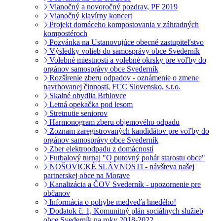
Vianočný a novoročný pozdrav, PF 2019
Vianočný klavírny koncert
Projekt domáceho kompostovania v záhradných
kompostéroch
Pozvánka na Ustanovujúce obecné zastupiteľstvo
Výsledky volieb do samosprávy obce Svederník
Volebné miestnosti a volebné okrsky pre voľby do
orgánov samosprávy obce Svederník
Rozšírenie zberu odpadov - oznámenie o zmene
navrhovanej činnosti, FCC Slovensko, s.r.o.
Skalné obydlia Brhlovce
Letná opekačka pod lesom
Stretnutie seniorov
Harmonogram zberu objemového odpadu
Zoznam zaregistrovaných kandidátov pre voľby do
orgánov samosprávy obce Svederník
Zber elektroodpadu z domácností
Futbalový turnaj "O putovný pohár starostu obce"
NOŠOVICKÉ SLÁVNOSTI - návšteva našej
partnerskej obce na Morave
Kanalizácia a ČOV Svederník - upozornenie pre
občanov
Informácia o pohybe medveďa hnedého!
Dodatok č. 1, Komunitný plán sociálnych služieb
obce Svederník na roky 2018-2022