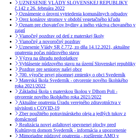
UZNESENIE VLÁDY SLOVENSKEJ REPUBLIKY
č.142 z 26. februára 2022
Oznámenie o úrovni vytriedenia komunálnych odpadov
Orez konárov stromov v období vegetačného kľudu
Oznam pre chovateľov hydiny a iného vtáctva chovaného v
zajatí
Vianočný pozdrav od detí z materskej školy
Vianočný a novoročný pozdrav
Uznesenie Vlády SR č.772, zo dňa 14.12.2021, aktuálne
opatrenia počas núdzového stavu
Výzva na úhradu nedoplatkov
Vyhlásenie núdzového stavu na území Slovenskej republiky
Pozdrav pre seniorov našej obce
700. výročie prvej písomnej zmienky o obci Svederník
Materská škola Svederník - otvorenie nového školského
roka 2021/2022
Základná škola s materskou školou v Dlhom Poli -
otvorenie nového školského roka 2021/2022
Aktuálne opatrenia Úradu verejného zdravotníctva v
súvislosti s COVID-19
Zber použitého potravinárskeho oleja a jedlých tukov z
domácností
Realizácia novej asfaltovej spevnenej plochy pred
Kultúrnym domom Svederník - informácia a upozornenie
Mimoriadne núdzové opatrenia - rozšírenie AMO v