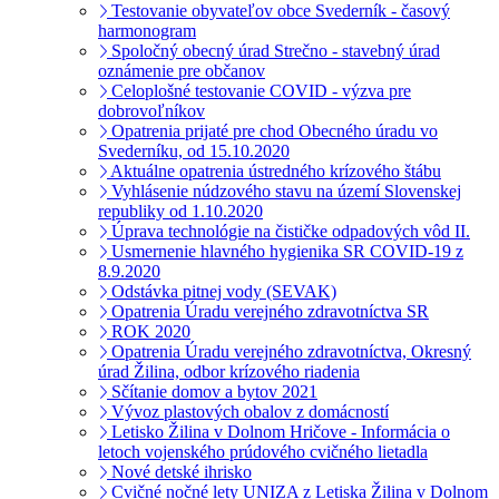
Testovanie obyvateľov obce Svederník - časový
harmonogram
Spoločný obecný úrad Strečno - stavebný úrad
oznámenie pre občanov
Celoplošné testovanie COVID - výzva pre
dobrovoľníkov
Opatrenia prijaté pre chod Obecného úradu vo
Svederníku, od 15.10.2020
Aktuálne opatrenia ústredného krízového štábu
Vyhlásenie núdzového stavu na území Slovenskej
republiky od 1.10.2020
Úprava technológie na čističke odpadových vôd II.
Usmernenie hlavného hygienika SR COVID-19 z
8.9.2020
Odstávka pitnej vody (SEVAK)
Opatrenia Úradu verejného zdravotníctva SR
ROK 2020
Opatrenia Úradu verejného zdravotníctva, Okresný
úrad Žilina, odbor krízového riadenia
Sčítanie domov a bytov 2021
Vývoz plastových obalov z domácností
Letisko Žilina v Dolnom Hričove - Informácia o
letoch vojenského prúdového cvičného lietadla
Nové detské ihrisko
Cvičné nočné lety UNIZA z Letiska Žilina v Dolnom