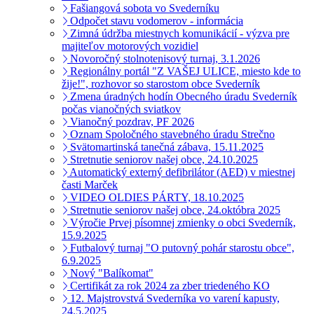
Fašiangová sobota vo Svederníku
Odpočet stavu vodomerov - informácia
Zimná údržba miestnych komunikácií - výzva pre
majiteľov motorových vozidiel
Novoročný stolnotenisový turnaj, 3.1.2026
Regionálny portál "Z VAŠEJ ULICE, miesto kde to
žije!", rozhovor so starostom obce Svederník
Zmena úradných hodín Obecného úradu Svederník
počas vianočných sviatkov
Vianočný pozdrav, PF 2026
Oznam Spoločného stavebného úradu Strečno
Svätomartinská tanečná zábava, 15.11.2025
Stretnutie seniorov našej obce, 24.10.2025
Automatický externý defibrilátor (AED) v miestnej
časti Marček
VIDEO OLDIES PÁRTY, 18.10.2025
Stretnutie seniorov našej obce, 24.októbra 2025
Výročie Prvej písomnej zmienky o obci Svederník,
15.9.2025
Futbalový turnaj "O putovný pohár starostu obce",
6.9.2025
Nový "Balíkomat"
Certifikát za rok 2024 za zber triedeného KO
12. Majstrovstvá Svederníka vo varení kapusty,
24.5.2025