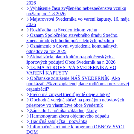
2026
Vyhlásenie času zvýšeného nebezpečenstva vzniku
požiaru, od 1.8.2026
Majstrovstvá Svederníka vo varení kapusty, 16. mája
2026
Rozhľadňa na Svederníckom vrchu
Oznam Spoločného stavebného úradu Strečno,
zmena úradných hodín počas letných prázdnin
Oznámenie o úrovni vytriedenia komunálnych
odpadov za rok 2025
Aktualizácia plánu kultúrno-spoločenských a
športových podujatí Obce Svederník na r. 2026
13. MAJSTROVSTVÁ SVEDERNÍKA VO
VARENÍ KAPUSTY
Občianske združenie NÁŠ SVEDERNÍK, Ako
poukázať 2% zo zaplatenej dane rodičom a neziskovej
organizácií?
Prečo má zmysel triediť jedlé oleje a tuky?
Obchodná verejná súťaž na prenájom nebytových
priestorov vo vlastníctve obce Svederník
Zápis do 1. ročníka základnej školy
Harmonogram zberu objemového odpadu
Tradičná zabíjačka - pozvánka
Informačné stretnutie k programu OBNOV SVOJ
DOM