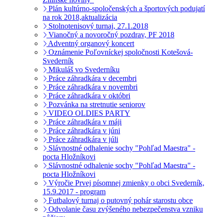
Plán kultúrno-spoločenských a športových podujatí
na rok 2018,aktualizácia
Stolnotenisový turnaj, 27.1.2018
Vianočný a novoročný pozdrav, PF 2018
Adventný organový koncert
Oznámenie Poľovníckej spoločnosti Kotešová-
Svederník
Mikuláš vo Svederníku
Práce záhradkára v decembri
Práce záhradkára v novembri
Práce záhradkára v októbri
Pozvánka na stretnutie seniorov
VIDEO OLDIES PARTY
Práce záhradkára v máji
Práce záhradkára v júni
Práce záhradkára v júli
Slávnostné odhalenie sochy "Pohľad Maestra" -
pocta Hložníkovi
Slávnostné odhalenie sochy "Pohľad Maestra" -
pocta Hložníkovi
Výročie Prvej písomnej zmienky o obci Svederník,
15.9.2017 - program
Futbalový turnaj o putovný pohár starostu obce
Odvolanie času zvýšeného nebezpečenstva vzniku