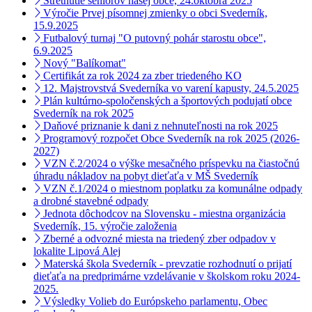
Stretnutie seniorov našej obce, 24.októbra 2025
Výročie Prvej písomnej zmienky o obci Svederník,
15.9.2025
Futbalový turnaj "O putovný pohár starostu obce",
6.9.2025
Nový "Balíkomat"
Certifikát za rok 2024 za zber triedeného KO
12. Majstrovstvá Svederníka vo varení kapusty, 24.5.2025
Plán kultúrno-spoločenských a športových podujatí obce
Svederník na rok 2025
Daňové priznanie k dani z nehnuteľnosti na rok 2025
Programový rozpočet Obce Svederník na rok 2025 (2026-
2027)
VZN č.2/2024 o výške mesačného príspevku na čiastočnú
úhradu nákladov na pobyt dieťaťa v MŠ Svederník
VZN č.1/2024 o miestnom poplatku za komunálne odpady
a drobné stavebné odpady
Jednota dôchodcov na Slovensku - miestna organizácia
Svederník, 15. výročie založenia
Zberné a odvozné miesta na triedený zber odpadov v
lokalite Lipová Alej
Materská škola Svederník - prevzatie rozhodnutí o prijatí
dieťaťa na predprimárne vzdelávanie v školskom roku 2024-
2025.
Výsledky Volieb do Európskeho parlamentu, Obec