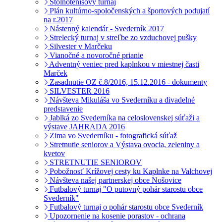
Stolnotenisový turnaj
Plán kultúrno-spoločenských a športových podujatí
na r.2017
Nástenný kalendár - Svederník 2017
Strelecký turnaj v streľbe zo vzduchovej pušky
Silvester v Marčeku
Vianočné a novoročné prianie
Adventný veniec pred kaplnkou v miestnej časti
Marček
Zasadnutie OZ č.8/2016, 15.12.2016 - dokumenty
SILVESTER 2016
Návšteva Mikuláša vo Svederníku a divadelné
predstavenie
Jablká zo Svederníka na celoslovenskej súťaži a
výstave JAHRADA 2016
Zima vo Svederníku - fotografická súťaž
Stretnutie seniorov a Výstava ovocia, zeleniny a
kvetov
STRETNUTIE SENIOROV
Pobožnosť Krížovej cesty ku Kaplnke na Valchovej
Návšteva našej partnerskej obce Nošovice
Futbalový turnaj "O putovný pohár starostu obce
Svederník"
Futbalový turnaj o pohár starostu obce Svederník
Upozornenie na kosenie porastov - ochrana