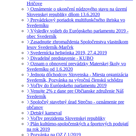
Hričove
Oznámenie o ukončení núdzového stavu na území
Slovenskej republiky dňom 13.6.2020
Prevádzkový poriadok multifunkčného ihriska vo
Svederníku
Výsledky volieb do Európskeho parlamentu 2019 -
obec Svederník
Zasadnutie zhromaždenia Spoločenstva vlastníkom
lesov Svederník-Marček
Svedernícka heligónka 2019, 27.4.2019
Divadelné predstavenie - KUBO
Oznam o obnovení prevádzky Materskej školy vo
Svederníku od 1.6.2020
Jednota dôchodcov Slovenska - Miesta organizácia
Svederník, Pozvánka na výročnú členskú schôdzu
Voľby do Európskeho parlamentu 2019
Venujte 2% z dane pre Občianske združenie Náš
Svederník
Spoločný stavebný úrad Strečno - oznámenie pre
občanov
Detský karneval
Voľby prezidenta Slovenskej republiky
Plán kultúrno-spoločenských a športových podujatí
na rok 2019
Pozvánka na OZ č.1/2019