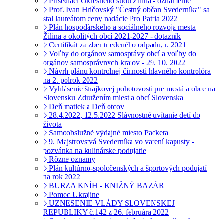
Prísediaci Okresného súdu Žilina - oznámenie
Prof. Ivan Hričovský "Čestný občan Svederníka" sa
stal laureátom ceny nadácie Pro Patria 2022
Plán hospodárskeho a sociálneho rozvoja mesta
Žilina a okolitých obcí 2021-2027 - dotazník
Certifikát za zber triedeného odpadu, r. 2021
Voľby do orgánov samosprávy obcí a voľby do
orgánov samosprávnych krajov - 29. 10. 2022
Návrh plánu kontrolnej činnosti hlavného kontrolóra
na 2. polrok 2022
Vyhlásenie štrajkovej pohotovosti pre mestá a obce na
Slovensku Združením miest a obcí Slovenska
Deň matiek a Deň otcov
28.4.2022, 12.5.2022 Slávnostné uvítanie detí do
života
Samoobslužné výdajné miesto Packeta
9. Majstrovstvá Svederníka vo varení kapusty -
pozvánka na kulinárske podujatie
Rôzne oznamy
Plán kultúrno-spoločenských a športových podujatí
na rok 2022
BURZA KNÍH - KNIŽNÝ BAZÁR
Pomoc Ukrajine
UZNESENIE VLÁDY SLOVENSKEJ
REPUBLIKY č.142 z 26. februára 2022