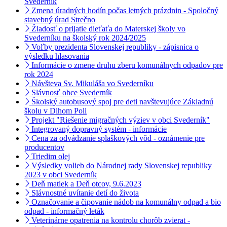
Svederník
Zmena úradných hodín počas letných prázdnin - Spoločný
stavebný úrad Strečno
Žiadosť o prijatie dieťaťa do Materskej školy vo
Svederníku na školský rok 2024/2025
Voľby prezidenta Slovenskej republiky - zápisnica o
výsledku hlasovania
Informácie o zmene druhu zberu komunálnych odpadov pre
rok 2024
Návšteva Sv. Mikuláša vo Svederníku
Slávnosť obce Svederník
Školský autobusový spoj pre deti navštevujúce Základnú
školu v Dlhom Poli
Projekt "Riešenie migračných výziev v obci Svederník"
Integrovaný dopravný systém - informácie
Cena za odvádzanie splaškových vôd - oznámenie pre
producentov
Triedim olej
Výsledky volieb do Národnej rady Slovenskej republiky
2023 v obci Svederník
Deň matiek a Deň otcov, 9.6.2023
Slávnostné uvítanie detí do života
Označovanie a čipovanie nádob na komunálny odpad a bio
odpad - informačný leták
Veterinárne opatrenia na kontrolu chorôb zvierat -