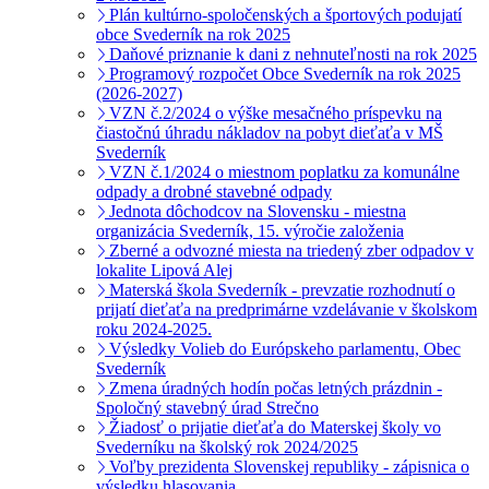
Plán kultúrno-spoločenských a športových podujatí
obce Svederník na rok 2025
Daňové priznanie k dani z nehnuteľnosti na rok 2025
Programový rozpočet Obce Svederník na rok 2025
(2026-2027)
VZN č.2/2024 o výške mesačného príspevku na
čiastočnú úhradu nákladov na pobyt dieťaťa v MŠ
Svederník
VZN č.1/2024 o miestnom poplatku za komunálne
odpady a drobné stavebné odpady
Jednota dôchodcov na Slovensku - miestna
organizácia Svederník, 15. výročie založenia
Zberné a odvozné miesta na triedený zber odpadov v
lokalite Lipová Alej
Materská škola Svederník - prevzatie rozhodnutí o
prijatí dieťaťa na predprimárne vzdelávanie v školskom
roku 2024-2025.
Výsledky Volieb do Európskeho parlamentu, Obec
Svederník
Zmena úradných hodín počas letných prázdnin -
Spoločný stavebný úrad Strečno
Žiadosť o prijatie dieťaťa do Materskej školy vo
Svederníku na školský rok 2024/2025
Voľby prezidenta Slovenskej republiky - zápisnica o
výsledku hlasovania