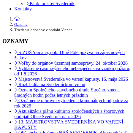
Klub turistov Svederník
Kontakty
Oznamy
Triedenie odpadov v období Vianoc
OZNAMY
S-ZUŠ Yamaha, pob. Dlhé Pole pozýva na zápis nových
žiakov
Voľby do orgánov územnej samosprávy, 24. október 2026
Vyhlásenie času zvýšeného nebezpečenstva vzniku požiaru,
od 1.8.2026
Majstrovstvá Svederníka vo varení kapusty, 16. mája 2026
Rozhľadňa na Svederníckom vrchu
Oznam Spoločného stavebného úradu Strečno, zmena
úradných hodín počas letných prázdnin
Oznámenie o úrovni vytriedenia komunálnych odpadov za
rok 2025
Aktualizácia plánu kultúrno-spoločenských a športových
podujatí Obce Svederník na r. 2026
13. MAJSTROVSTVÁ SVEDERNÍKA VO VARENÍ
KAPUSTY
Občianske združenie NÁŠ SVEDERNÍK, Ako poukázať