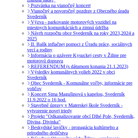
Pozvánka na vianočný koncert
Vianočný a novoročný pozdrav z Obecného úradu
Svederník
Výzva - parkovanie motorových vozidiel na
miestnych komunikáciách a zimná údržba
Návrh rozpočtu obce Svederník na roky 2023,2024 a
2025
II. Balík inflačnej pomoci z Úradu práce, sociálnych
vecí a rodiny
Informácia o uzávere Kysuckej cesty v Žiline pre
motorovú dopravu
REFERENDUM (s dátumom konania 21.1.2023)
Výsledky komunálnych volieb 2022 v obci
Svederník
Obec Svederník - Komunálne voľby, informácie pre
voličov
Koncert Sima Magušinová s kapelou, Svederník
11.9.2022 o 16 hod.
Stavebné úpravy v Materskej škole Svederník -
vytvorenie novej triedy
Projekt "Odkanalizovanie obcí Dlhé Pole, Svederník,
Divina, Divinka"
Beskydské lavičky - propagácia kultúrneho a
prírodného dedičstva