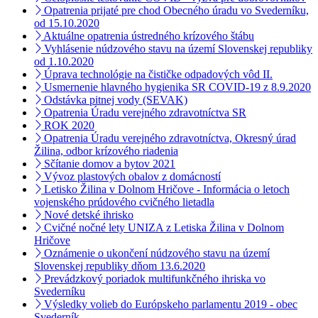
Opatrenia prijaté pre chod Obecného úradu vo Svederníku,
od 15.10.2020
Aktuálne opatrenia ústredného krízového štábu
Vyhlásenie núdzového stavu na území Slovenskej republiky
od 1.10.2020
Úprava technológie na čističke odpadových vôd II.
Usmernenie hlavného hygienika SR COVID-19 z 8.9.2020
Odstávka pitnej vody (SEVAK)
Opatrenia Úradu verejného zdravotníctva SR
ROK 2020
Opatrenia Úradu verejného zdravotníctva, Okresný úrad
Žilina, odbor krízového riadenia
Sčítanie domov a bytov 2021
Vývoz plastových obalov z domácností
Letisko Žilina v Dolnom Hričove - Informácia o letoch
vojenského prúdového cvičného lietadla
Nové detské ihrisko
Cvičné nočné lety UNIZA z Letiska Žilina v Dolnom
Hričove
Oznámenie o ukončení núdzového stavu na území
Slovenskej republiky dňom 13.6.2020
Prevádzkový poriadok multifunkčného ihriska vo
Svederníku
Výsledky volieb do Európskeho parlamentu 2019 - obec
Svederník