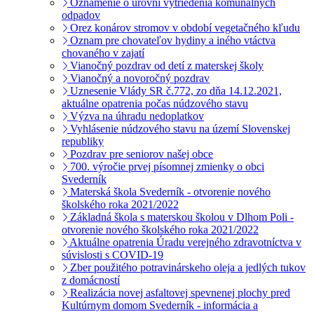
Oznámenie o úrovni vytriedenia komunálnych
odpadov
Orez konárov stromov v období vegetačného kľudu
Oznam pre chovateľov hydiny a iného vtáctva
chovaného v zajatí
Vianočný pozdrav od detí z materskej školy
Vianočný a novoročný pozdrav
Uznesenie Vlády SR č.772, zo dňa 14.12.2021,
aktuálne opatrenia počas núdzového stavu
Výzva na úhradu nedoplatkov
Vyhlásenie núdzového stavu na území Slovenskej
republiky
Pozdrav pre seniorov našej obce
700. výročie prvej písomnej zmienky o obci
Svederník
Materská škola Svederník - otvorenie nového
školského roka 2021/2022
Základná škola s materskou školou v Dlhom Poli -
otvorenie nového školského roka 2021/2022
Aktuálne opatrenia Úradu verejného zdravotníctva v
súvislosti s COVID-19
Zber použitého potravinárskeho oleja a jedlých tukov
z domácností
Realizácia novej asfaltovej spevnenej plochy pred
Kultúrnym domom Svederník - informácia a