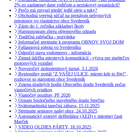
2% zo zaplatenej dane rodičom a neziskovej organizácií?
Prečo má zmysel triediť jedlé oleje a tuky?
Obchodná verejná súťaž na prenájom nebytových
priestorov vo vlastníctve obce Svederník
Zápis do 1. ročníka základnej školy
Harmonogram zberu objemového odpadu
Tradičná zabíjačka - pozvánka
Informačné stretnutie k programu OBNOV SVOJ DOM
Fašiangová sobota vo Svederníku
Odpočet stavu vodomerov - informácia
Zimná údržba miestnych komunikácií - výzva pre majiteľov
motorových vozidiel
Novoročný stolnotenisový turnaj, 3.1.2026
Regionálny portál "Z VAŠEJ ULICE, miesto kde to žije!",
rozhovor so starostom obce Svederník
Zmena úradných hodín Obecného úradu Svederník počas
vianočných sviatkov
Vianočný pozdrav, PF 2026
Oznam Spoločného stavebného úradu Strečno
Svätomartinská tanečná zábava, 15.11.2025
Stretnutie seniorov našej obce, 24.10.2025
Automatický externý defibrilátor (AED) v miestnej časti
Marček
VIDEO OLDIES PÁRTY, 18.10.2025