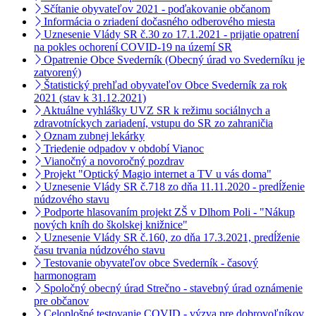
Sčítanie obyvateľov 2021 - poďakovanie občanom
Informácia o zriadení dočasného odberového miesta
Uznesenie Vlády SR č.30 zo 17.1.2021 - prijatie opatrení
na pokles ochorení COVID-19 na území SR
Opatrenie Obce Svederník (Obecný úrad vo Svederníku je
zatvorený)
Štatistický prehľad obyvateľov Obce Svederník za rok
2021 (stav k 31.12.2021)
Aktuálne vyhlášky UVZ SR k režimu sociálnych a
zdravotníckych zariadení, vstupu do SR zo zahraničia
Oznam zubnej lekárky
Triedenie odpadov v období Vianoc
Vianočný a novoročný pozdrav
Projekt "Optický Magio internet a TV u vás doma"
Uznesenie Vlády SR č.718 zo dňa 11.11.2020 - predĺženie
núdzového stavu
Podporte hlasovaním projekt ZŠ v Dlhom Poli - "Nákup
nových kníh do školskej knižnice"
Uznesenie Vlády SR č.160, zo dňa 17.3.2021, predĺženie
času trvania núdzového stavu
Testovanie obyvateľov obce Svederník - časový
harmonogram
Spoločný obecný úrad Strečno - stavebný úrad oznámenie
pre občanov
Celoplošné testovanie COVID - výzva pre dobrovoľníkov