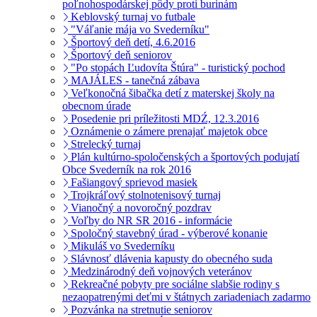
poľnohospodárskej pôdy proti burinám
Keblovský turnaj vo futbale
"Váľanie mája vo Svederníku"
Športový deň detí, 4.6.2016
Športový deň seniorov
"Po stopách Ľudovíta Štúra" - turistický pochod
MAJÁLES - tanečná zábava
Veľkonočná šibačka detí z materskej školy na
obecnom úrade
Posedenie pri príležitosti MDŹ, 12.3.2016
Oznámenie o zámere prenajať majetok obce
Strelecký turnaj
Plán kultúrno-spoločenských a športových podujatí
Obce Svederník na rok 2016
Fašiangový sprievod masiek
Trojkráľový stolnotenisový turnaj
Vianočný a novoročný pozdrav
Voľby do NR SR 2016 - informácie
Spoločný stavebný úrad - výberové konanie
Mikuláš vo Svederníku
Slávnosť dlávenia kapusty do obecného suda
Medzinárodný deň vojnových veteránov
Rekreačné pobyty pre sociálne slabšie rodiny s
nezaopatrenými deťmi v štátnych zariadeniach zadarmo
Pozvánka na stretnutie seniorov