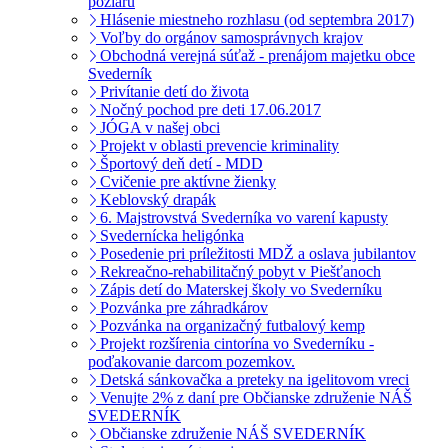
pôžiaru
Hlásenie miestneho rozhlasu (od septembra 2017)
Voľby do orgánov samosprávnych krajov
Obchodná verejná súťaž - prenájom majetku obce
Svederník
Privítanie detí do života
Nočný pochod pre deti 17.06.2017
JÓGA v našej obci
Projekt v oblasti prevencie kriminality
Športový deň detí - MDD
Cvičenie pre aktívne žienky
Keblovský drapák
6. Majstrovstvá Svederníka vo varení kapusty
Svedernícka heligónka
Posedenie pri príležitosti MDŽ a oslava jubilantov
Rekreačno-rehabilitačný pobyt v Piešťanoch
Zápis detí do Materskej školy vo Svederníku
Pozvánka pre záhradkárov
Pozvánka na organizačný futbalový kemp
Projekt rozšírenia cintorína vo Svederníku -
poďakovanie darcom pozemkov.
Detská sánkovačka a preteky na igelitovom vreci
Venujte 2% z daní pre Občianske združenie NÁŠ
SVEDERNÍK
Občianske združenie NÁŠ SVEDERNÍK