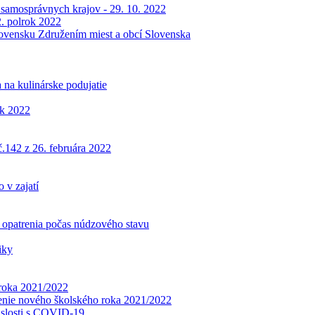
samosprávnych krajov - 29. 10. 2022
2. polrok 2022
Slovensku Združením miest a obcí Slovenska
 na kulinárske podujatie
ok 2022
z 26. februára 2022
 v zajatí
 opatrenia počas núdzového stavu
iky
 roka 2021/2022
renie nového školského roka 2021/2022
islosti s COVID-19