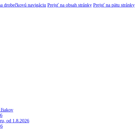
na drobečkovú navigáciu
Prejsť na obsah stránky
Prejsť na pätu stránky
 žiakov
26
ru, od 1.8.2026
26