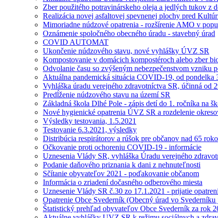
Zber použitého potravinárskeho oleja a jedlých tukov z 
Realizácia novej asfaltovej spevnenej plochy pred Kult
Mimoriadne núdzové opatrenia - rozšírenie AMO v populá
Oznámenie spoločného obecného úradu - stavebný úrad
COVID AUTOMAT
Ukončenie núdzového stavu, nové vyhlášky ÚVZ SR
Kompostovanie v domácich kompostéroch alebo zber b
Odvolanie času so zvýšeným nebezpečenstvom vzniku p
Aktuálna pandemická situácia COVID-19, od pondelka 3
Vyhláška úradu verejného zdravotníctva SR, účinná od 
Predĺženie núdzového stavu na území SR
Základná škola Dlhé Pole - zápis detí do 1. ročníka na 
Nové hygienické opatrenia ÚVZ SR a rozdelenie okres
Výsledky testovania, 1.5.2021
Testovanie 6.3.2021, výsledky
Distribúcia respirátorov a rúšok pre občanov nad 65 rok
Očkovanie proti ochoreniu COVID-19 - informácie
Uznesenia Vlády SR, vyhláška Úradu verejného zdravotn
Podanie daňového priznania k dani z nehnuteľnosti
Sčítanie obyvateľov 2021 - poďakovanie občanom
Informácia o zriadení dočasného odberového miesta
Uznesenie Vlády SR č.30 zo 17.1.2021 - prijatie opatr
Opatrenie Obce Svederník (Obecný úrad vo Svederníku j
Štatistický prehľad obyvateľov Obce Svederník za rok 2
Aktuálne vyhlášky UVZ SR k režimu sociálnych a zdravo