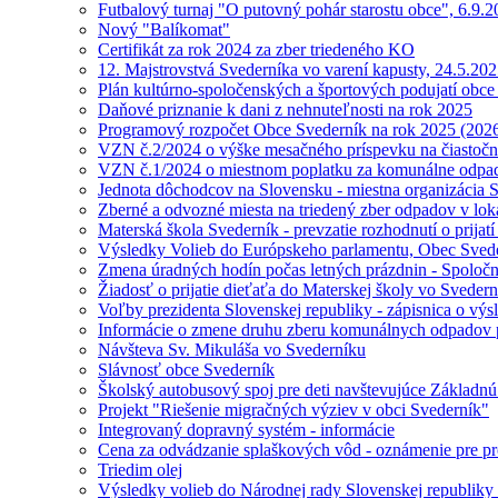
Futbalový turnaj "O putovný pohár starostu obce", 6.9.
Nový "Balíkomat"
Certifikát za rok 2024 za zber triedeného KO
12. Majstrovstvá Svederníka vo varení kapusty, 24.5.20
Plán kultúrno-spoločenských a športových podujatí obce
Daňové priznanie k dani z nehnuteľnosti na rok 2025
Programový rozpočet Obce Svederník na rok 2025 (202
VZN č.2/2024 o výške mesačného príspevku na čiastočn
VZN č.1/2024 o miestnom poplatku za komunálne odpad
Jednota dôchodcov na Slovensku - miestna organizácia S
Zberné a odvozné miesta na triedený zber odpadov v loka
Materská škola Svederník - prevzatie rozhodnutí o prija
Výsledky Volieb do Európskeho parlamentu, Obec Sved
Zmena úradných hodín počas letných prázdnin - Spoločn
Žiadosť o prijatie dieťaťa do Materskej školy vo Sveder
Voľby prezidenta Slovenskej republiky - zápisnica o výs
Informácie o zmene druhu zberu komunálnych odpadov 
Návšteva Sv. Mikuláša vo Svederníku
Slávnosť obce Svederník
Školský autobusový spoj pre deti navštevujúce Základnú
Projekt "Riešenie migračných výziev v obci Svederník"
Integrovaný dopravný systém - informácie
Cena za odvádzanie splaškových vôd - oznámenie pre p
Triedim olej
Výsledky volieb do Národnej rady Slovenskej republiky