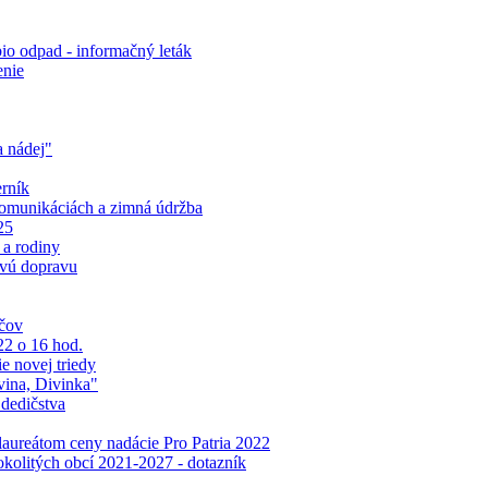
o odpad - informačný leták
enie
a nádej"
rník
komunikáciách a zimná údržba
25
 a rodiny
ovú dopravu
ičov
22 o 16 hod.
e novej triedy
vina, Divinka"
 dedičstva
laureátom ceny nadácie Pro Patria 2022
okolitých obcí 2021-2027 - dotazník