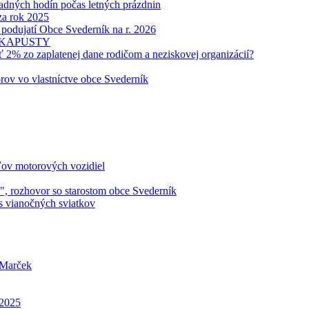
dných hodín počas letných prázdnin
za rok 2025
 podujatí Obce Svederník na r. 2026
 KAPUSTY
 zo zaplatenej dane rodičom a neziskovej organizácií?
rov vo vlastníctve obce Svederník
ľov motorových vozidiel
", rozhovor so starostom obce Svederník
 vianočných sviatkov
i Marček
.2025