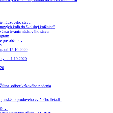
ie núdzového stavu
nových kníh do školskej knižnice"
 času trvania núdzového stavu
nogram
ie pre občanov
ov
ku, od 15.10.2020
iky od 1.10.2020
020
ilina, odbor krízového riadenia
vojenského prúdového cvičného lietadla
ičove