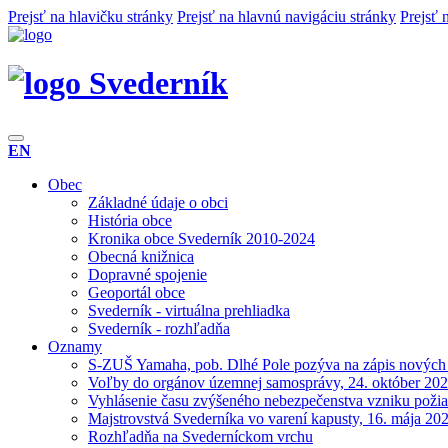
Prejsť na hlavičku stránky
Prejsť na hlavnú navigáciu stránky
Prejsť 
Svederník
EN
Obec
Základné údaje o obci
História obce
Kronika obce Svederník 2010-2024
Obecná knižnica
Dopravné spojenie
Geoportál obce
Svederník - virtuálna prehliadka
Svederník - rozhľadňa
Oznamy
S-ZUŠ Yamaha, pob. Dlhé Pole pozýva na zápis nových
Voľby do orgánov územnej samosprávy, 24. október 20
Vyhlásenie času zvýšeného nebezpečenstva vzniku požia
Majstrovstvá Svederníka vo varení kapusty, 16. mája 20
Rozhľadňa na Svederníckom vrchu