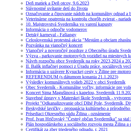
Deň matiek a Deň otcov, 9.6.2023
Slávnostné uvítanie detí do života
Označovanie a čipovanie nádob na komunálny odpad a bi
Veterinárne opatrenia na kontrolu chorôb zvierat - nariad
10. Majstrovstvá Svederníka vo varení kapusty
Informácia o odpočte vodomerov
Detský karneval - Fašiangy
Celoslovenská protestná akcia "Mestám a obciam zhasín
Pozvánka na vianočný koncert
Vianočný a novoročný pozdrav z Obecného úradu Svede
Výzva - parkovanie motorových vozidiel na miestnych 
Návrh rozpočtu obce Svederník na roky 2023,2024 a 20
II. Balík inflačnej pomoci z Úradu práce, sociálnych vecí
Informácia o uzávere Kysuckej cesty v Žiline pre motor
REFERENDUM (s dátumom konania 21.1.2023)
Výsledky komunálnych volieb 2022 v obci Svederník
Obec Svederník - Komunálne voľby, informácie pre vol
Koncert Sima Magušinová s kapelou, Svederník 11.9.20
Stavebné úpravy v Materskej škole Svederník - vytvoreni
Projekt "Odkanalizovanie obcí Dlhé Pole, Svederník, Di
Beskydské lavičky - propagácia kultúrneho a prírodného
Prísediaci Okresného súdu Žilina - oznámenie
Prof. Ivan Hričovský "Čestný občan Svederníka" sa stal 
Plán hospodárskeho a sociálneho rozvoja mesta Žilina a 
Certifikát za zber triedeného odpadu, r. 2021