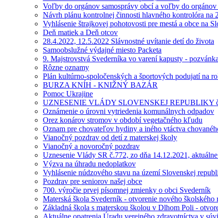
Voľby do orgánov samosprávy obcí a voľby do orgánov 
Návrh plánu kontrolnej činnosti hlavného kontrolóra na 
Vyhlásenie štrajkovej pohotovosti pre mestá a obce na 
Deň matiek a Deň otcov
28.4.2022, 12.5.2022 Slávnostné uvítanie detí do života
Samoobslužné výdajné miesto Packeta
9. Majstrovstvá Svederníka vo varení kapusty - pozvánka
Rôzne oznamy
Plán kultúrno-spoločenských a športových podujatí na r
BURZA KNÍH - KNIŽNÝ BAZÁR
Pomoc Ukrajine
UZNESENIE VLÁDY SLOVENSKEJ REPUBLIKY č.142 
Oznámenie o úrovni vytriedenia komunálnych odpadov
Orez konárov stromov v období vegetačného kľudu
Oznam pre chovateľov hydiny a iného vtáctva chovaného
Vianočný pozdrav od detí z materskej školy
Vianočný a novoročný pozdrav
Uznesenie Vlády SR č.772, zo dňa 14.12.2021, aktuálne
Výzva na úhradu nedoplatkov
Vyhlásenie núdzového stavu na území Slovenskej republ
Pozdrav pre seniorov našej obce
700. výročie prvej písomnej zmienky o obci Svederník
Materská škola Svederník - otvorenie nového školského
Základná škola s materskou školou v Dlhom Poli - otvo
Aktuálne opatrenia Úradu verejného zdravotníctva v súv