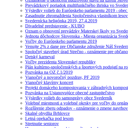
Oznámenie o ukončení núdzového stavu na území Slove
Prevádzkový poriadok multifunkčného ihriska vo Svede
Výsledky volieb do Európskeho parlamentu 2019 - obec
Zasadnutie zhromaždenia Spoločenstva vlastníkom leso
Svedernícka heligónka 2019, 27.4.2019
Divadelné predstavenie - KUBO
Oznam o obnovení prevádzky Materskej školy vo Svede
Jednota dôchodcov Slovenska - Miesta organizácia Sved
Voľby do Európskeho parlamentu 2019
Venujte 2% z dane pre Občianske združenie Náš Sveder
Spoločný stavebný úrad Strečno - oznámenie pre občan
Detský karneval
Voľby prezidenta Slovenskej republiky
Plán kultúrno-spoločenských a športových podujatí na r
Pozvánka na OZ č.1/2019
Vianočný a novoročný pozdrav, PF 2019
Vianočný klavírny koncert
Projekt domáceho kompostovania v záhradných kompos
Pozvánka na Ustanovujúce obecné zastupiteľstvo
Výsledky volieb do samosprávy obce Svederník
Volebné miestnosti a volebné okrsky pre voľby do orgá
Rozšírenie zberu odpadov - oznámenie o zmene navrhovan
Skalné obydlia Brhlovce
Letná opekačka pod lesom
Stretnutie seniorov