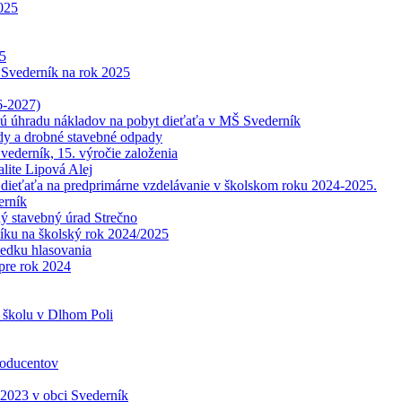
2025
25
 Svederník na rok 2025
6-2027)
ú úhradu nákladov na pobyt dieťaťa v MŠ Svederník
y a drobné stavebné odpady
vederník, 15. výročie založenia
lite Lipová Alej
tí dieťaťa na predprimárne vzdelávanie v školskom roku 2024-2025.
erník
ý stavebný úrad Strečno
níku na školský rok 2024/2025
ledku hlasovania
pre rok 2024
 školu v Dlhom Poli
roducentov
 2023 v obci Svederník