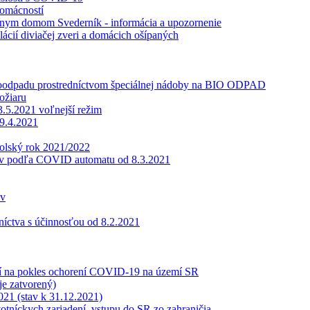
domácností
úrnym domom Svederník - informácia a upozornenie
cií diviačej zveri a domácich ošípaných
ioodpadu prostredníctvom špeciálnej nádoby na BIO ODPAD
ožiaru
.5.2021 voľnejší režim
29.4.2021
školský rok 2021/2022
ov podľa COVID automatu od 8.3.2021
ov
íctva s účinnosťou od 8.2.2021
ení na pokles ochorení COVID-19 na území SR
e zatvorený)
021 (stav k 31.12.2021)
tníckych zariadení, vstupu do SR zo zahraničia