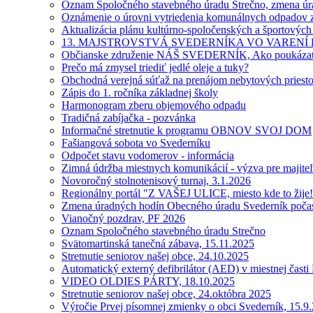
Oznam Spoločného stavebného úradu Strečno, zmena úra
Oznámenie o úrovni vytriedenia komunálnych odpadov 
Aktualizácia plánu kultúrno-spoločenských a športových
13. MAJSTROVSTVÁ SVEDERNÍKA VO VARENÍ
Občianske združenie NÁŠ SVEDERNÍK, Ako poukázať 2%
Prečo má zmysel triediť jedlé oleje a tuky?
Obchodná verejná súťaž na prenájom nebytových priesto
Zápis do 1. ročníka základnej školy
Harmonogram zberu objemového odpadu
Tradičná zabíjačka - pozvánka
Informačné stretnutie k programu OBNOV SVOJ DOM
Fašiangová sobota vo Svederníku
Odpočet stavu vodomerov - informácia
Zimná údržba miestnych komunikácií - výzva pre majite
Novoročný stolnotenisový turnaj, 3.1.2026
Regionálny portál "Z VAŠEJ ULICE, miesto kde to žije!
Zmena úradných hodín Obecného úradu Svederník počas
Vianočný pozdrav, PF 2026
Oznam Spoločného stavebného úradu Strečno
Svätomartinská tanečná zábava, 15.11.2025
Stretnutie seniorov našej obce, 24.10.2025
Automatický externý defibrilátor (AED) v miestnej čast
VIDEO OLDIES PÁRTY, 18.10.2025
Stretnutie seniorov našej obce, 24.októbra 2025
Výročie Prvej písomnej zmienky o obci Svederník, 15.9