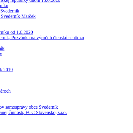
nskej republiky dňom 13.6.2020
rníku
 Svederník
v Svederník-Marček
rníku od 1.6.2020
erník, Pozvánka na výročnú členskú schôdzu
ník
ov
ok 2019
téroch
nov samosprávy obce Svederník
ej činnosti, FCC Slovensko, s.r.o.