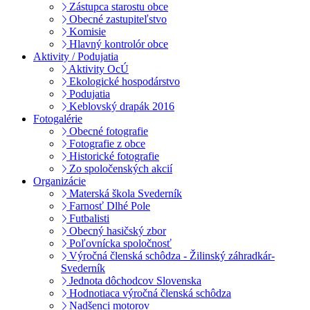
Zástupca starostu obce
Obecné zastupiteľstvo
Komisie
Hlavný kontrolór obce
Aktivity / Podujatia
Aktivity OcÚ
Ekologické hospodárstvo
Podujatia
Keblovský drapák 2016
Fotogalérie
Obecné fotografie
Fotografie z obce
Historické fotografie
Zo spoločenských akcií
Organizácie
Materská škola Svederník
Farnosť Dlhé Pole
Futbalisti
Obecný hasičský zbor
Poľovnícka spoločnosť
Výročná členská schôdza - Žilinský záhradkár-
Svederník
Jednota dôchodcov Slovenska
Hodnotiaca výročná členská schôdza
Nadšenci motorov