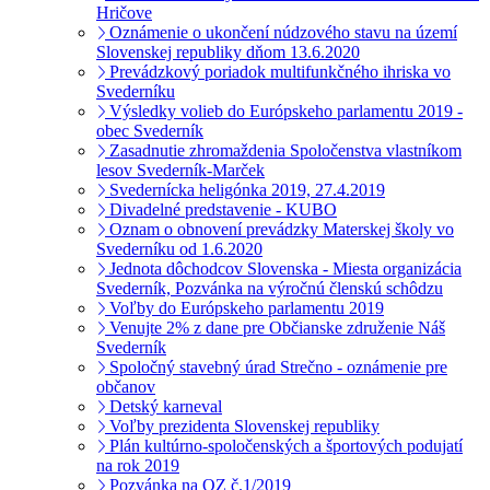
Hričove
Oznámenie o ukončení núdzového stavu na území
Slovenskej republiky dňom 13.6.2020
Prevádzkový poriadok multifunkčného ihriska vo
Svederníku
Výsledky volieb do Európskeho parlamentu 2019 -
obec Svederník
Zasadnutie zhromaždenia Spoločenstva vlastníkom
lesov Svederník-Marček
Svedernícka heligónka 2019, 27.4.2019
Divadelné predstavenie - KUBO
Oznam o obnovení prevádzky Materskej školy vo
Svederníku od 1.6.2020
Jednota dôchodcov Slovenska - Miesta organizácia
Svederník, Pozvánka na výročnú členskú schôdzu
Voľby do Európskeho parlamentu 2019
Venujte 2% z dane pre Občianske združenie Náš
Svederník
Spoločný stavebný úrad Strečno - oznámenie pre
občanov
Detský karneval
Voľby prezidenta Slovenskej republiky
Plán kultúrno-spoločenských a športových podujatí
na rok 2019
Pozvánka na OZ č.1/2019