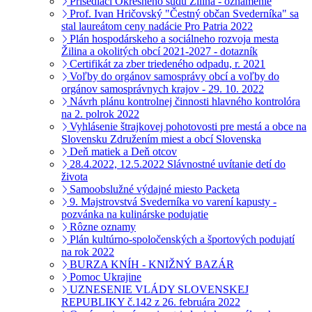
Prísediaci Okresného súdu Žilina - oznámenie
Prof. Ivan Hričovský "Čestný občan Svederníka" sa
stal laureátom ceny nadácie Pro Patria 2022
Plán hospodárskeho a sociálneho rozvoja mesta
Žilina a okolitých obcí 2021-2027 - dotazník
Certifikát za zber triedeného odpadu, r. 2021
Voľby do orgánov samosprávy obcí a voľby do
orgánov samosprávnych krajov - 29. 10. 2022
Návrh plánu kontrolnej činnosti hlavného kontrolóra
na 2. polrok 2022
Vyhlásenie štrajkovej pohotovosti pre mestá a obce na
Slovensku Združením miest a obcí Slovenska
Deň matiek a Deň otcov
28.4.2022, 12.5.2022 Slávnostné uvítanie detí do
života
Samoobslužné výdajné miesto Packeta
9. Majstrovstvá Svederníka vo varení kapusty -
pozvánka na kulinárske podujatie
Rôzne oznamy
Plán kultúrno-spoločenských a športových podujatí
na rok 2022
BURZA KNÍH - KNIŽNÝ BAZÁR
Pomoc Ukrajine
UZNESENIE VLÁDY SLOVENSKEJ
REPUBLIKY č.142 z 26. februára 2022