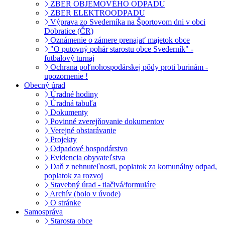
ZBER OBJEMOVÉHO ODPADU
ZBER ELEKTROODPADU
Výprava zo Svederníka na Športovom dni v obci
Dobratice (ČR)
Oznámenie o zámere prenajať majetok obce
"O putovný pohár starostu obce Svederník" -
futbalový turnaj
Ochrana poľnohospodárskej pôdy proti burinám -
upozornenie !
Obecný úrad
Úradné hodiny
Úradná tabuľa
Dokumenty
Povinné zverejňovanie dokumentov
Verejné obstarávanie
Projekty
Odpadové hospodárstvo
Evidencia obyvateľstva
Daň z nehnuteľnosti, poplatok za komunálny odpad,
poplatok za rozvoj
Stavebný úrad - tlačivá/formuláre
Archív (bolo v úvode)
O stránke
Samospráva
Starosta obce