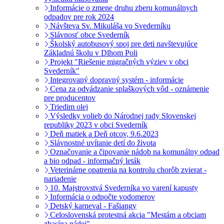
Informácie o zmene druhu zberu komunálnych
odpadov pre rok 2024
Návšteva Sv. Mikuláša vo Svederníku
Slávnosť obce Svederník
Školský autobusový spoj pre deti navštevujúce
Základnú školu v Dlhom Poli
Projekt "Riešenie migračných výziev v obci
Svederník"
Integrovaný dopravný systém - informácie
Cena za odvádzanie splaškových vôd - oznámenie
pre producentov
Triedim olej
Výsledky volieb do Národnej rady Slovenskej
republiky 2023 v obci Svederník
Deň matiek a Deň otcov, 9.6.2023
Slávnostné uvítanie detí do života
Označovanie a čipovanie nádob na komunálny odpad
a bio odpad - informačný leták
Veterinárne opatrenia na kontrolu chorôb zvierat -
nariadenie
10. Majstrovstvá Svederníka vo varení kapusty
Informácia o odpočte vodomerov
Detský karneval - Fašiangy
Celoslovenská protestná akcia "Mestám a obciam
zhasína nádej"