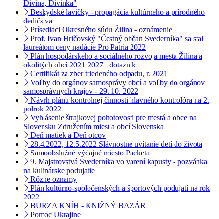
Divina, Divinka"
Beskydské lavičky - propagácia kultúrneho a prírodného
dedičstva
Prísediaci Okresného súdu Žilina - oznámenie
Prof. Ivan Hričovský "Čestný občan Svederníka" sa stal
laureátom ceny nadácie Pro Patria 2022
Plán hospodárskeho a sociálneho rozvoja mesta Žilina a
okolitých obcí 2021-2027 - dotazník
Certifikát za zber triedeného odpadu, r. 2021
Voľby do orgánov samosprávy obcí a voľby do orgánov
samosprávnych krajov - 29. 10. 2022
Návrh plánu kontrolnej činnosti hlavného kontrolóra na 2.
polrok 2022
Vyhlásenie štrajkovej pohotovosti pre mestá a obce na
Slovensku Združením miest a obcí Slovenska
Deň matiek a Deň otcov
28.4.2022, 12.5.2022 Slávnostné uvítanie detí do života
Samoobslužné výdajné miesto Packeta
9. Majstrovstvá Svederníka vo varení kapusty - pozvánka
na kulinárske podujatie
Rôzne oznamy
Plán kultúrno-spoločenských a športových podujatí na rok
2022
BURZA KNÍH - KNIŽNÝ BAZÁR
Pomoc Ukrajine