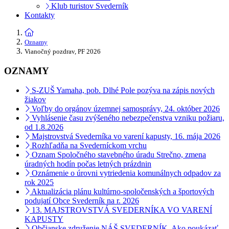
Klub turistov Svederník
Kontakty
Oznamy
Vianočný pozdrav, PF 2026
OZNAMY
S-ZUŠ Yamaha, pob. Dlhé Pole pozýva na zápis nových
žiakov
Voľby do orgánov územnej samosprávy, 24. október 2026
Vyhlásenie času zvýšeného nebezpečenstva vzniku požiaru,
od 1.8.2026
Majstrovstvá Svederníka vo varení kapusty, 16. mája 2026
Rozhľadňa na Svederníckom vrchu
Oznam Spoločného stavebného úradu Strečno, zmena
úradných hodín počas letných prázdnin
Oznámenie o úrovni vytriedenia komunálnych odpadov za
rok 2025
Aktualizácia plánu kultúrno-spoločenských a športových
podujatí Obce Svederník na r. 2026
13. MAJSTROVSTVÁ SVEDERNÍKA VO VARENÍ
KAPUSTY
Občianske združenie NÁŠ SVEDERNÍK, Ako poukázať