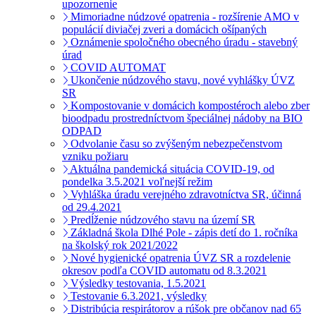
upozornenie
Mimoriadne núdzové opatrenia - rozšírenie AMO v
populácií diviačej zveri a domácich ošípaných
Oznámenie spoločného obecného úradu - stavebný
úrad
COVID AUTOMAT
Ukončenie núdzového stavu, nové vyhlášky ÚVZ
SR
Kompostovanie v domácich kompostéroch alebo zber
bioodpadu prostredníctvom špeciálnej nádoby na BIO
ODPAD
Odvolanie času so zvýšeným nebezpečenstvom
vzniku požiaru
Aktuálna pandemická situácia COVID-19, od
pondelka 3.5.2021 voľnejší režim
Vyhláška úradu verejného zdravotníctva SR, účinná
od 29.4.2021
Predĺženie núdzového stavu na území SR
Základná škola Dlhé Pole - zápis detí do 1. ročníka
na školský rok 2021/2022
Nové hygienické opatrenia ÚVZ SR a rozdelenie
okresov podľa COVID automatu od 8.3.2021
Výsledky testovania, 1.5.2021
Testovanie 6.3.2021, výsledky
Distribúcia respirátorov a rúšok pre občanov nad 65