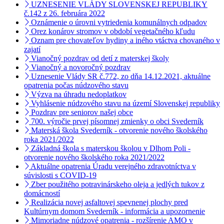
UZNESENIE VLÁDY SLOVENSKEJ REPUBLIKY
č.142 z 26. februára 2022
Oznámenie o úrovni vytriedenia komunálnych odpadov
Orez konárov stromov v období vegetačného kľudu
Oznam pre chovateľov hydiny a iného vtáctva chovaného v
zajatí
Vianočný pozdrav od detí z materskej školy
Vianočný a novoročný pozdrav
Uznesenie Vlády SR č.772, zo dňa 14.12.2021, aktuálne
opatrenia počas núdzového stavu
Výzva na úhradu nedoplatkov
Vyhlásenie núdzového stavu na území Slovenskej republiky
Pozdrav pre seniorov našej obce
700. výročie prvej písomnej zmienky o obci Svederník
Materská škola Svederník - otvorenie nového školského
roka 2021/2022
Základná škola s materskou školou v Dlhom Poli -
otvorenie nového školského roka 2021/2022
Aktuálne opatrenia Úradu verejného zdravotníctva v
súvislosti s COVID-19
Zber použitého potravinárskeho oleja a jedlých tukov z
domácností
Realizácia novej asfaltovej spevnenej plochy pred
Kultúrnym domom Svederník - informácia a upozornenie
Mimoriadne núdzové opatrenia - rozšírenie AMO v