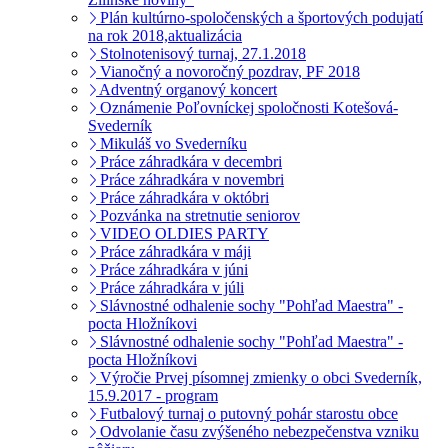
Plán kultúrno-spoločenských a športových podujatí
na rok 2018,aktualizácia
Stolnotenisový turnaj, 27.1.2018
Vianočný a novoročný pozdrav, PF 2018
Adventný organový koncert
Oznámenie Poľovníckej spoločnosti Kotešová-
Svederník
Mikuláš vo Svederníku
Práce záhradkára v decembri
Práce záhradkára v novembri
Práce záhradkára v októbri
Pozvánka na stretnutie seniorov
VIDEO OLDIES PARTY
Práce záhradkára v máji
Práce záhradkára v júni
Práce záhradkára v júli
Slávnostné odhalenie sochy "Pohľad Maestra" -
pocta Hložníkovi
Slávnostné odhalenie sochy "Pohľad Maestra" -
pocta Hložníkovi
Výročie Prvej písomnej zmienky o obci Svederník,
15.9.2017 - program
Futbalový turnaj o putovný pohár starostu obce
Odvolanie času zvýšeného nebezpečenstva vzniku