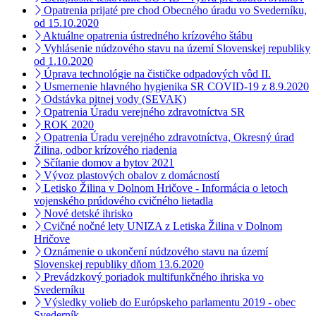
Opatrenia prijaté pre chod Obecného úradu vo Svederníku,
od 15.10.2020
Aktuálne opatrenia ústredného krízového štábu
Vyhlásenie núdzového stavu na území Slovenskej republiky
od 1.10.2020
Úprava technológie na čističke odpadových vôd II.
Usmernenie hlavného hygienika SR COVID-19 z 8.9.2020
Odstávka pitnej vody (SEVAK)
Opatrenia Úradu verejného zdravotníctva SR
ROK 2020
Opatrenia Úradu verejného zdravotníctva, Okresný úrad
Žilina, odbor krízového riadenia
Sčítanie domov a bytov 2021
Vývoz plastových obalov z domácností
Letisko Žilina v Dolnom Hričove - Informácia o letoch
vojenského prúdového cvičného lietadla
Nové detské ihrisko
Cvičné nočné lety UNIZA z Letiska Žilina v Dolnom
Hričove
Oznámenie o ukončení núdzového stavu na území
Slovenskej republiky dňom 13.6.2020
Prevádzkový poriadok multifunkčného ihriska vo
Svederníku
Výsledky volieb do Európskeho parlamentu 2019 - obec
Svederník