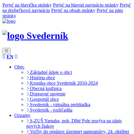
Prejsť na hlavičku stránky
Prejsť na hlavnú navigáciu stránky
Prejsť
na drobečkovú navigáciu
Prejsť na obsah stránky
Prejsť na pätu
stránky
Svederník
EN
Obec
Základné údaje o obci
História obce
Kronika obce Svederník 2010-2024
Obecná knižnica
Dopravné spojenie
Geoportál obce
Svederník - virtuálna prehliadka
Svederník - rozhľadňa
Oznamy
S-ZUŠ Yamaha, pob. Dlhé Pole pozýva na zápis
nových žiakov
Voľby do orgánov územnej samosprávy, 24. október