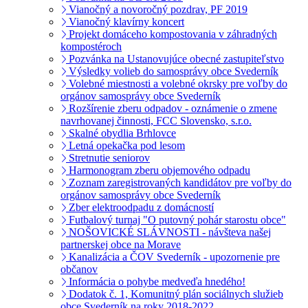
Vianočný a novoročný pozdrav, PF 2019
Vianočný klavírny koncert
Projekt domáceho kompostovania v záhradných
kompostéroch
Pozvánka na Ustanovujúce obecné zastupiteľstvo
Výsledky volieb do samosprávy obce Svederník
Volebné miestnosti a volebné okrsky pre voľby do
orgánov samosprávy obce Svederník
Rozšírenie zberu odpadov - oznámenie o zmene
navrhovanej činnosti, FCC Slovensko, s.r.o.
Skalné obydlia Brhlovce
Letná opekačka pod lesom
Stretnutie seniorov
Harmonogram zberu objemového odpadu
Zoznam zaregistrovaných kandidátov pre voľby do
orgánov samosprávy obce Svederník
Zber elektroodpadu z domácností
Futbalový turnaj "O putovný pohár starostu obce"
NOŠOVICKÉ SLÁVNOSTI - návšteva našej
partnerskej obce na Morave
Kanalizácia a ČOV Svederník - upozornenie pre
občanov
Informácia o pohybe medveďa hnedého!
Dodatok č. 1, Komunitný plán sociálnych služieb
obce Svederník na roky 2018-2022