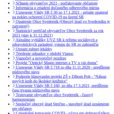
Sčítanie obyvateľov 2021 - poďakovanie občanom
Informácia o zriadení dočasného odberového miesta
Uznesenie Vlády SR č.30 zo 17.1.2021 - prijatie opatrení
na pokles ochorení COVID-19 na území SR
Opatrenie Obce Svederník (Obecný úrad vo Svederníku je
zatvorený)
Štatistický prehľad obyvateľov Obce Svederník za rok
2021 (stav k 31.12.2021)
Aktuálne vyhlášky UVZ SR k režimu sociálnych a
zdravotníckych zariadení, vstupu do SR zo zahraničia
Oznam zubnej lekárky
Triedenie odpadov v období Vianoc
Vianočný a novoročný pozdrav
Projekt "Optický Magio internet a TV u vás doma"
Uznesenie Vlády SR č.718 zo dňa 11.11.2020 - predĺženie
núdzového stavu
Podporte hlasovaním projekt ZŠ v Dlhom Poli - "Nákup
nových kníh do školskej knižnice"
Uznesenie Vlády SR č.160, zo dňa 17.3.2021, predĺženie
času trvania núdzového stavu
Testovanie obyvateľov obce Svederník - časový
harmonogram
Spoločný obecný úrad Strečno - stavebný úrad oznámenie
pre občanov
Celoplošné testovanie COVID - výzva pre dobrovoľníkov