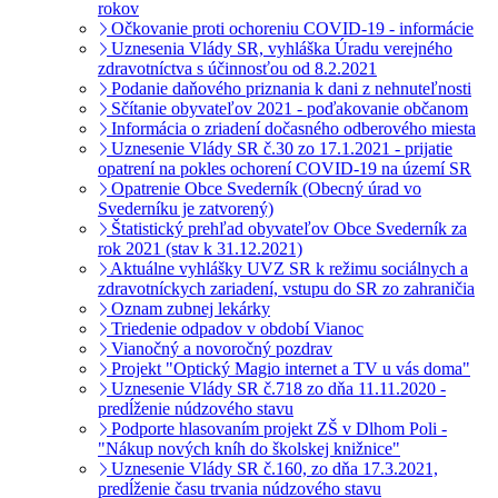
rokov
Očkovanie proti ochoreniu COVID-19 - informácie
Uznesenia Vlády SR, vyhláška Úradu verejného
zdravotníctva s účinnosťou od 8.2.2021
Podanie daňového priznania k dani z nehnuteľnosti
Sčítanie obyvateľov 2021 - poďakovanie občanom
Informácia o zriadení dočasného odberového miesta
Uznesenie Vlády SR č.30 zo 17.1.2021 - prijatie
opatrení na pokles ochorení COVID-19 na území SR
Opatrenie Obce Svederník (Obecný úrad vo
Svederníku je zatvorený)
Štatistický prehľad obyvateľov Obce Svederník za
rok 2021 (stav k 31.12.2021)
Aktuálne vyhlášky UVZ SR k režimu sociálnych a
zdravotníckych zariadení, vstupu do SR zo zahraničia
Oznam zubnej lekárky
Triedenie odpadov v období Vianoc
Vianočný a novoročný pozdrav
Projekt "Optický Magio internet a TV u vás doma"
Uznesenie Vlády SR č.718 zo dňa 11.11.2020 -
predĺženie núdzového stavu
Podporte hlasovaním projekt ZŠ v Dlhom Poli -
"Nákup nových kníh do školskej knižnice"
Uznesenie Vlády SR č.160, zo dňa 17.3.2021,
predĺženie času trvania núdzového stavu