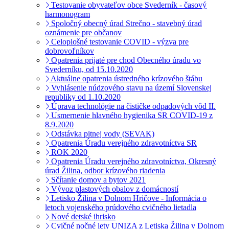
Testovanie obyvateľov obce Svederník - časový
harmonogram
Spoločný obecný úrad Strečno - stavebný úrad
oznámenie pre občanov
Celoplošné testovanie COVID - výzva pre
dobrovoľníkov
Opatrenia prijaté pre chod Obecného úradu vo
Svederníku, od 15.10.2020
Aktuálne opatrenia ústredného krízového štábu
Vyhlásenie núdzového stavu na území Slovenskej
republiky od 1.10.2020
Úprava technológie na čističke odpadových vôd II.
Usmernenie hlavného hygienika SR COVID-19 z
8.9.2020
Odstávka pitnej vody (SEVAK)
Opatrenia Úradu verejného zdravotníctva SR
ROK 2020
Opatrenia Úradu verejného zdravotníctva, Okresný
úrad Žilina, odbor krízového riadenia
Sčítanie domov a bytov 2021
Vývoz plastových obalov z domácností
Letisko Žilina v Dolnom Hričove - Informácia o
letoch vojenského prúdového cvičného lietadla
Nové detské ihrisko
Cvičné nočné lety UNIZA z Letiska Žilina v Dolnom