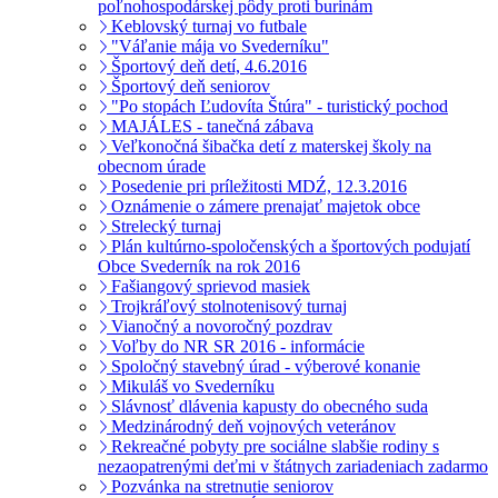
poľnohospodárskej pôdy proti burinám
Keblovský turnaj vo futbale
"Váľanie mája vo Svederníku"
Športový deň detí, 4.6.2016
Športový deň seniorov
"Po stopách Ľudovíta Štúra" - turistický pochod
MAJÁLES - tanečná zábava
Veľkonočná šibačka detí z materskej školy na
obecnom úrade
Posedenie pri príležitosti MDŹ, 12.3.2016
Oznámenie o zámere prenajať majetok obce
Strelecký turnaj
Plán kultúrno-spoločenských a športových podujatí
Obce Svederník na rok 2016
Fašiangový sprievod masiek
Trojkráľový stolnotenisový turnaj
Vianočný a novoročný pozdrav
Voľby do NR SR 2016 - informácie
Spoločný stavebný úrad - výberové konanie
Mikuláš vo Svederníku
Slávnosť dlávenia kapusty do obecného suda
Medzinárodný deň vojnových veteránov
Rekreačné pobyty pre sociálne slabšie rodiny s
nezaopatrenými deťmi v štátnych zariadeniach zadarmo
Pozvánka na stretnutie seniorov