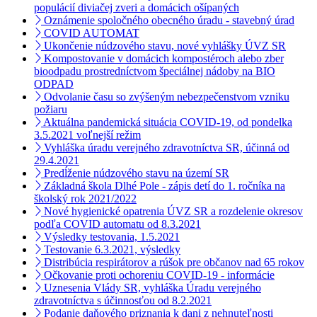
populácií diviačej zveri a domácich ošípaných
Oznámenie spoločného obecného úradu - stavebný úrad
COVID AUTOMAT
Ukončenie núdzového stavu, nové vyhlášky ÚVZ SR
Kompostovanie v domácich kompostéroch alebo zber
bioodpadu prostredníctvom špeciálnej nádoby na BIO
ODPAD
Odvolanie času so zvýšeným nebezpečenstvom vzniku
požiaru
Aktuálna pandemická situácia COVID-19, od pondelka
3.5.2021 voľnejší režim
Vyhláška úradu verejného zdravotníctva SR, účinná od
29.4.2021
Predĺženie núdzového stavu na území SR
Základná škola Dlhé Pole - zápis detí do 1. ročníka na
školský rok 2021/2022
Nové hygienické opatrenia ÚVZ SR a rozdelenie okresov
podľa COVID automatu od 8.3.2021
Výsledky testovania, 1.5.2021
Testovanie 6.3.2021, výsledky
Distribúcia respirátorov a rúšok pre občanov nad 65 rokov
Očkovanie proti ochoreniu COVID-19 - informácie
Uznesenia Vlády SR, vyhláška Úradu verejného
zdravotníctva s účinnosťou od 8.2.2021
Podanie daňového priznania k dani z nehnuteľnosti