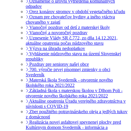
Oznámenie o úrovni vytriedenia komunálnych
odpadov
Orez konárov stromov v období vegetačného kľudu
Oznam pre chovateľov hydiny a iného vtáctva
chovaného v zajatí
Vianočný pozdrav od detí z materskej školy
Vianočný a novoročný pozdrav
Uznesenie Vlády SR č.772, zo dňa 14.12.2021,
aktuálne opatrenia počas núdzového stavu
Výzva na úhradu nedoplatkov
Vyhlásenie núdzového stavu na území Slovenskej
republiky
Pozdrav pre seniorov našej obce
700. výročie prvej písomnej zmienky o obci
Svederník
Materská škola Svederník - otvorenie nového
školského roka 2021/2022
Základná škola s materskou školou v Dlhom Poli -
otvorenie nového školského roka 2021/2022
Aktuálne opatrenia Úradu verejného zdravotníctva v
súvislosti s COVID-19
Zber použitého potravinárskeho oleja a jedlých tukov
z domácností
Realizácia novej asfaltovej spevnenej plochy pred
Kultúrnym domom Svederník - informácia a