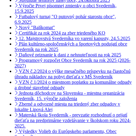
Stretnutie seniorov našej obce, 24.októbra 2025
Výročie Prvej písomnej zmienky o obci Svederník,
15.9.2025
Futbalový turnaj "O putovný pohár starostu obce",
6.9.2025
Nový "Balíkomat"
Certifikát za rok 2024 za zber triedeného KO
12. Majstrovstvá Svederníka vo varení kapusty, 24.5.2025
Plán kultúrno-spoločenských a športových podujatí obce
Svederník na rok 2025
Daňové priznanie k dani z nehnuteľnosti na rok 2025
Programový rozpočet Obce Svederník na rok 2025 (2026-
2027)
VZN č.2/2024 o výške mesačného príspevku na čiastočnú
úhradu nákladov na pobyt dieťaťa v MŠ Svederník
VZN č.1/2024 o miestnom poplatku za komunálne odpady
a drobné stavebné odpady
Jednota dôchodcov na Slovensku - miestna organizácia
Svederník, 15. výročie založenia
Zberné a odvozné miesta na triedený zber odpadov v
lokalite Lipová Alej
Materská škola Svederník - prevzatie rozhodnutí o prijatí
dieťaťa na predprimárne vzdelávanie v školskom roku 2024-
2025.
Výsledky Volieb do Európskeho parlamentu, Obec