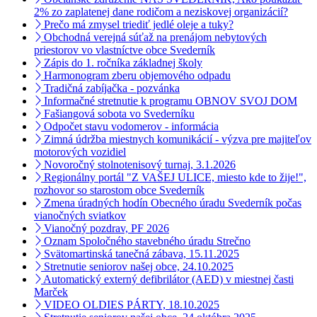
2% zo zaplatenej dane rodičom a neziskovej organizácií?
Prečo má zmysel triediť jedlé oleje a tuky?
Obchodná verejná súťaž na prenájom nebytových
priestorov vo vlastníctve obce Svederník
Zápis do 1. ročníka základnej školy
Harmonogram zberu objemového odpadu
Tradičná zabíjačka - pozvánka
Informačné stretnutie k programu OBNOV SVOJ DOM
Fašiangová sobota vo Svederníku
Odpočet stavu vodomerov - informácia
Zimná údržba miestnych komunikácií - výzva pre majiteľov
motorových vozidiel
Novoročný stolnotenisový turnaj, 3.1.2026
Regionálny portál "Z VAŠEJ ULICE, miesto kde to žije!",
rozhovor so starostom obce Svederník
Zmena úradných hodín Obecného úradu Svederník počas
vianočných sviatkov
Vianočný pozdrav, PF 2026
Oznam Spoločného stavebného úradu Strečno
Svätomartinská tanečná zábava, 15.11.2025
Stretnutie seniorov našej obce, 24.10.2025
Automatický externý defibrilátor (AED) v miestnej časti
Marček
VIDEO OLDIES PÁRTY, 18.10.2025