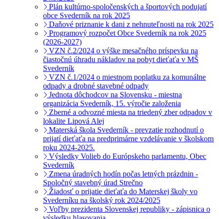
Plán kultúrno-spoločenských a športových podujatí
obce Svederník na rok 2025
Daňové priznanie k dani z nehnuteľnosti na rok 2025
Programový rozpočet Obce Svederník na rok 2025
(2026-2027)
VZN č.2/2024 o výške mesačného príspevku na
čiastočnú úhradu nákladov na pobyt dieťaťa v MŠ
Svederník
VZN č.1/2024 o miestnom poplatku za komunálne
odpady a drobné stavebné odpady
Jednota dôchodcov na Slovensku - miestna
organizácia Svederník, 15. výročie založenia
Zberné a odvozné miesta na triedený zber odpadov v
lokalite Lipová Alej
Materská škola Svederník - prevzatie rozhodnutí o
prijatí dieťaťa na predprimárne vzdelávanie v školskom
roku 2024-2025.
Výsledky Volieb do Európskeho parlamentu, Obec
Svederník
Zmena úradných hodín počas letných prázdnin -
Spoločný stavebný úrad Strečno
Žiadosť o prijatie dieťaťa do Materskej školy vo
Svederníku na školský rok 2024/2025
Voľby prezidenta Slovenskej republiky - zápisnica o
výsledku hlasovania