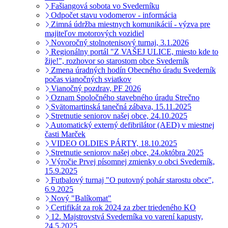
Fašiangová sobota vo Svederníku
Odpočet stavu vodomerov - informácia
Zimná údržba miestnych komunikácií - výzva pre
majiteľov motorových vozidiel
Novoročný stolnotenisový turnaj, 3.1.2026
Regionálny portál "Z VAŠEJ ULICE, miesto kde to
žije!", rozhovor so starostom obce Svederník
Zmena úradných hodín Obecného úradu Svederník
počas vianočných sviatkov
Vianočný pozdrav, PF 2026
Oznam Spoločného stavebného úradu Strečno
Svätomartinská tanečná zábava, 15.11.2025
Stretnutie seniorov našej obce, 24.10.2025
Automatický externý defibrilátor (AED) v miestnej
časti Marček
VIDEO OLDIES PÁRTY, 18.10.2025
Stretnutie seniorov našej obce, 24.októbra 2025
Výročie Prvej písomnej zmienky o obci Svederník,
15.9.2025
Futbalový turnaj "O putovný pohár starostu obce",
6.9.2025
Nový "Balíkomat"
Certifikát za rok 2024 za zber triedeného KO
12. Majstrovstvá Svederníka vo varení kapusty,
24.5.2025