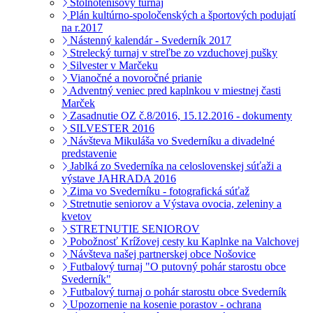
Stolnotenisový turnaj
Plán kultúrno-spoločenských a športových podujatí
na r.2017
Nástenný kalendár - Svederník 2017
Strelecký turnaj v streľbe zo vzduchovej pušky
Silvester v Marčeku
Vianočné a novoročné prianie
Adventný veniec pred kaplnkou v miestnej časti
Marček
Zasadnutie OZ č.8/2016, 15.12.2016 - dokumenty
SILVESTER 2016
Návšteva Mikuláša vo Svederníku a divadelné
predstavenie
Jablká zo Svederníka na celoslovenskej súťaži a
výstave JAHRADA 2016
Zima vo Svederníku - fotografická súťaž
Stretnutie seniorov a Výstava ovocia, zeleniny a
kvetov
STRETNUTIE SENIOROV
Pobožnosť Krížovej cesty ku Kaplnke na Valchovej
Návšteva našej partnerskej obce Nošovice
Futbalový turnaj "O putovný pohár starostu obce
Svederník"
Futbalový turnaj o pohár starostu obce Svederník
Upozornenie na kosenie porastov - ochrana