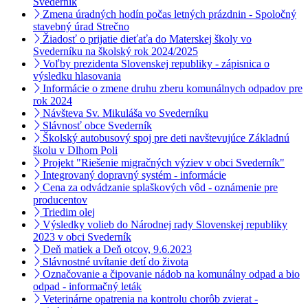
Svederník
Zmena úradných hodín počas letných prázdnin - Spoločný
stavebný úrad Strečno
Žiadosť o prijatie dieťaťa do Materskej školy vo
Svederníku na školský rok 2024/2025
Voľby prezidenta Slovenskej republiky - zápisnica o
výsledku hlasovania
Informácie o zmene druhu zberu komunálnych odpadov pre
rok 2024
Návšteva Sv. Mikuláša vo Svederníku
Slávnosť obce Svederník
Školský autobusový spoj pre deti navštevujúce Základnú
školu v Dlhom Poli
Projekt "Riešenie migračných výziev v obci Svederník"
Integrovaný dopravný systém - informácie
Cena za odvádzanie splaškových vôd - oznámenie pre
producentov
Triedim olej
Výsledky volieb do Národnej rady Slovenskej republiky
2023 v obci Svederník
Deň matiek a Deň otcov, 9.6.2023
Slávnostné uvítanie detí do života
Označovanie a čipovanie nádob na komunálny odpad a bio
odpad - informačný leták
Veterinárne opatrenia na kontrolu chorôb zvierat -