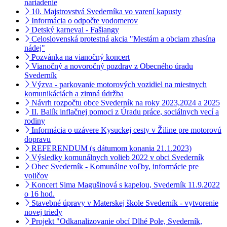
nariadenie
10. Majstrovstvá Svederníka vo varení kapusty
Informácia o odpočte vodomerov
Detský karneval - Fašiangy
Celoslovenská protestná akcia "Mestám a obciam zhasína
nádej"
Pozvánka na vianočný koncert
Vianočný a novoročný pozdrav z Obecného úradu
Svederník
Výzva - parkovanie motorových vozidiel na miestnych
komunikáciách a zimná údržba
Návrh rozpočtu obce Svederník na roky 2023,2024 a 2025
II. Balík inflačnej pomoci z Úradu práce, sociálnych vecí a
rodiny
Informácia o uzávere Kysuckej cesty v Žiline pre motorovú
dopravu
REFERENDUM (s dátumom konania 21.1.2023)
Výsledky komunálnych volieb 2022 v obci Svederník
Obec Svederník - Komunálne voľby, informácie pre
voličov
Koncert Sima Magušinová s kapelou, Svederník 11.9.2022
o 16 hod.
Stavebné úpravy v Materskej škole Svederník - vytvorenie
novej triedy
Projekt "Odkanalizovanie obcí Dlhé Pole, Svederník,