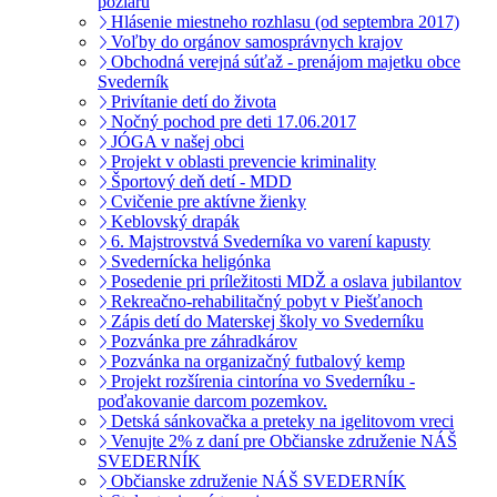
pôžiaru
Hlásenie miestneho rozhlasu (od septembra 2017)
Voľby do orgánov samosprávnych krajov
Obchodná verejná súťaž - prenájom majetku obce
Svederník
Privítanie detí do života
Nočný pochod pre deti 17.06.2017
JÓGA v našej obci
Projekt v oblasti prevencie kriminality
Športový deň detí - MDD
Cvičenie pre aktívne žienky
Keblovský drapák
6. Majstrovstvá Svederníka vo varení kapusty
Svedernícka heligónka
Posedenie pri príležitosti MDŽ a oslava jubilantov
Rekreačno-rehabilitačný pobyt v Piešťanoch
Zápis detí do Materskej školy vo Svederníku
Pozvánka pre záhradkárov
Pozvánka na organizačný futbalový kemp
Projekt rozšírenia cintorína vo Svederníku -
poďakovanie darcom pozemkov.
Detská sánkovačka a preteky na igelitovom vreci
Venujte 2% z daní pre Občianske združenie NÁŠ
SVEDERNÍK
Občianske združenie NÁŠ SVEDERNÍK