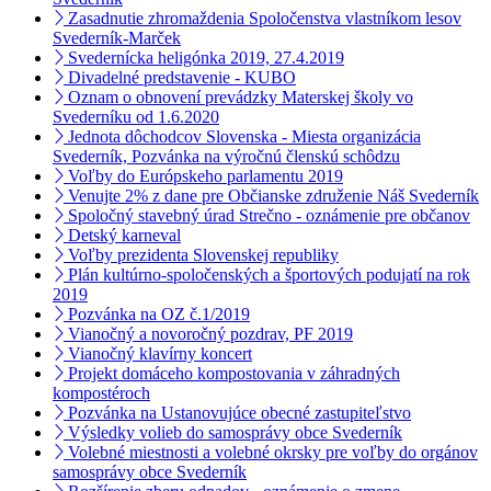
Zasadnutie zhromaždenia Spoločenstva vlastníkom lesov
Svederník-Marček
Svedernícka heligónka 2019, 27.4.2019
Divadelné predstavenie - KUBO
Oznam o obnovení prevádzky Materskej školy vo
Svederníku od 1.6.2020
Jednota dôchodcov Slovenska - Miesta organizácia
Svederník, Pozvánka na výročnú členskú schôdzu
Voľby do Európskeho parlamentu 2019
Venujte 2% z dane pre Občianske združenie Náš Svederník
Spoločný stavebný úrad Strečno - oznámenie pre občanov
Detský karneval
Voľby prezidenta Slovenskej republiky
Plán kultúrno-spoločenských a športových podujatí na rok
2019
Pozvánka na OZ č.1/2019
Vianočný a novoročný pozdrav, PF 2019
Vianočný klavírny koncert
Projekt domáceho kompostovania v záhradných
kompostéroch
Pozvánka na Ustanovujúce obecné zastupiteľstvo
Výsledky volieb do samosprávy obce Svederník
Volebné miestnosti a volebné okrsky pre voľby do orgánov
samosprávy obce Svederník