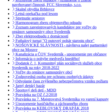
Rozšírenie zberu odpadov - oznámenie o zmene
navrhovanej činnosti, FCC Slovensko, s.r.o.
Skalné obydlia Brhlovce
Letná opekačka pod lesom
Stretnutie seniorov
Harmonogram zberu objemového odpadu
Zoznam zaregistrovaných kandidátov pre voľby do
orgánov samosprávy obce Svederník
Zber elektroodpadu z domácností
Futbalový turnaj "O putovný pohár starostu obce"
NOŠOVICKÉ SLÁVNOSTI - návšteva našej partnerskej
obce na Morave
Kanalizácia a ČOV Svederník - upozornenie pre občanov
Informácia o pohybe medveďa hnedého!
Dodatok č. 1, Komunitný plán sociálnych služieb obce
Svederník na roky 2018-2022
Voľby do orgánov samosprávy obcí
Zodpovedná osoba pre ochranu osobných údajov
Odvolanie času zvýšeného nebezpečenstva vzniku požiaru
Jarný detský bazár
Športový deň detí - MDD
Pozvánka na OZ č.2/2018
Pozvánka na 7. Majstrovstvá Svederníka vo varení kapusty
Upozornenie hasičského a záchranného zboru
Pozvánka na KEBLOVSKÝ DRAPÁK 2018