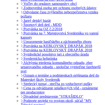
Voľby do orgánov samosprávy obcí
Zodpovedná osoba pre ochranu osobných údajov
Odvolanie času zvýšeného nebezpečenstva vzniku
požiaru
Jarný detský bazár
Športový deň detí - MDD
Pozvánka na OZ č.2/2018
Pozvánka na 7. Majstrovstvá Svederníka vo varení
kapusty
Upozornenie hasičského a záchranného zboru
Pozvánka na KEBLOVSKÝ DRAPÁK 2018
Pozvánka na KEBLOVSKÝ DRAPÁK 2018
Symbolické posolstvo jari z obecného úradu
Svedernícka heligónka
Alchýmia triedenia komunálneho odpadu, zber
separovaného odpadu - spoločne vytrieďme farebnejší
svet
Oznam o termíne a podmienkach prijímania detí do
Materskej školy Svederník
Strelecký turnaj - streľba zo vzduchovej pušky
Cena za odvádzanie splaškových vôd - oznámenie
pre producentov
Divadelné predstavenie "STRAŠIDLO"
Podporte projekt vo svojom okolí, súťaž "MY
Žilinské noviny"