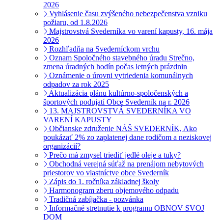
2026
Vyhlásenie času zvýšeného nebezpečenstva vzniku
požiaru, od 1.8.2026
Majstrovstvá Svederníka vo varení kapusty, 16. mája
2026
Rozhľadňa na Svederníckom vrchu
Oznam Spoločného stavebného úradu Strečno,
zmena úradných hodín počas letných prázdnin
Oznámenie o úrovni vytriedenia komunálnych
odpadov za rok 2025
Aktualizácia plánu kultúrno-spoločenských a
športových podujatí Obce Svederník na r. 2026
13. MAJSTROVSTVÁ SVEDERNÍKA VO
VARENÍ KAPUSTY
Občianske združenie NÁŠ SVEDERNÍK, Ako
poukázať 2% zo zaplatenej dane rodičom a neziskovej
organizácií?
Prečo má zmysel triediť jedlé oleje a tuky?
Obchodná verejná súťaž na prenájom nebytových
priestorov vo vlastníctve obce Svederník
Zápis do 1. ročníka základnej školy
Harmonogram zberu objemového odpadu
Tradičná zabíjačka - pozvánka
Informačné stretnutie k programu OBNOV SVOJ
DOM