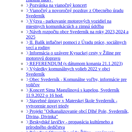
Pozvánka na vianočný koncert
Vianočný a novoročný pozdrav z Obecného úradu
Svederník
Výzva - parkovanie motorových vozidiel na
miestnych komunikáciách a zimná údržba
Návrh rozpočtu obce Svederník na roky 2023,2024 a
2025
II. Balík inflačnej pomoci z Úradu práce, sociálnych
vecí a rodiny
Informácia o uzávere Kysuckej cesty v Žiline pre
motorovú dopravu
REFERENDUM (s dátumom konania 21.1.2023)
Výsledky komunálnych volieb 2022 v obci
Svederník
Obec Svederník - Komunálne voľby, informácie pre
voličov
Koncert Sima Magušinová s kapelou, Svederník
11.9.2022 o 16 hod.
Stavebné úpravy v Materskej škole Svederník -
vytvorenie novej triedy
Projekt "Odkanalizovanie obcí Dlhé Pole, Svederník,
Divina, Divinka"
Beskydské lavičky - propagácia kultúrneho a
prírodného dedičstva