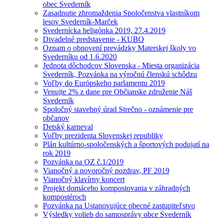
obec Svederník
Zasadnutie zhromaždenia Spoločenstva vlastníkom
lesov Svederník-Marček
Svedernícka heligónka 2019, 27.4.2019
Divadelné predstavenie - KUBO
Oznam o obnovení prevádzky Materskej školy vo
Svederníku od 1.6.2020
Jednota dôchodcov Slovenska - Miesta organizácia
Svederník, Pozvánka na výročnú členskú schôdzu
Voľby do Európskeho parlamentu 2019
Venujte 2% z dane pre Občianske združenie Náš
Svederník
Spoločný stavebný úrad Strečno - oznámenie pre
občanov
Detský karneval
Voľby prezidenta Slovenskej republiky
Plán kultúrno-spoločenských a športových podujatí na
rok 2019
Pozvánka na OZ č.1/2019
Vianočný a novoročný pozdrav, PF 2019
Vianočný klavírny koncert
Projekt domáceho kompostovania v záhradných
kompostéroch
Pozvánka na Ustanovujúce obecné zastupiteľstvo
Výsledky volieb do samosprávy obce Svederník