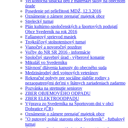
Veľkonočná šibačka detí z materskej školy na obecnom
úrade
Posedenie pri príležitosti MDŹ, 12.3.2016
Oznámenie o zámere prenajať majetok obce
Strelecký turnaj
Plán kultúrno-spoločenských a športových podujatí
Obce Svederník na rok 2016
Fašiangový sprievod masiek
Trojkráľový stolnotenisový turnaj
Vianočný a novoročný pozdrav
Voľby do NR SR 2016 - informácie
Spoločný stavebný úrad - výberové konanie
Mikuláš vo Svederníku
Slávnosť dlávenia kapusty do obecného suda
Medzinárodný deň vojnových veteránov
Rekreačné pobyty pre sociálne slabšie rodiny s
nezaopatrenými deťmi v štátnych zariadeniach zadarmo
Pozvánka na stretnutie seniorov
ZBER OBJEMOVÉHO ODPADU
ZBER ELEKTROODPADU
Výprava zo Svederníka na Športovom dni v obci
Dobratice (ČR)
Oznámenie o zámere prenajať majetok obce
"O putovný pohár starostu obce Svederník" - futbalový
turnaj