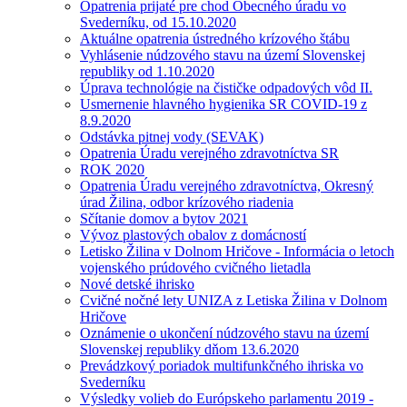
Opatrenia prijaté pre chod Obecného úradu vo
Svederníku, od 15.10.2020
Aktuálne opatrenia ústredného krízového štábu
Vyhlásenie núdzového stavu na území Slovenskej
republiky od 1.10.2020
Úprava technológie na čističke odpadových vôd II.
Usmernenie hlavného hygienika SR COVID-19 z
8.9.2020
Odstávka pitnej vody (SEVAK)
Opatrenia Úradu verejného zdravotníctva SR
ROK 2020
Opatrenia Úradu verejného zdravotníctva, Okresný
úrad Žilina, odbor krízového riadenia
Sčítanie domov a bytov 2021
Vývoz plastových obalov z domácností
Letisko Žilina v Dolnom Hričove - Informácia o letoch
vojenského prúdového cvičného lietadla
Nové detské ihrisko
Cvičné nočné lety UNIZA z Letiska Žilina v Dolnom
Hričove
Oznámenie o ukončení núdzového stavu na území
Slovenskej republiky dňom 13.6.2020
Prevádzkový poriadok multifunkčného ihriska vo
Svederníku
Výsledky volieb do Európskeho parlamentu 2019 -