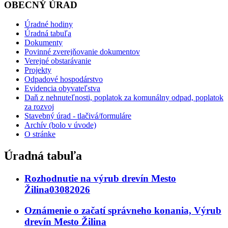
OBECNÝ ÚRAD
Úradné hodiny
Úradná tabuľa
Dokumenty
Povinné zverejňovanie dokumentov
Verejné obstarávanie
Projekty
Odpadové hospodárstvo
Evidencia obyvateľstva
Daň z nehnuteľnosti, poplatok za komunálny odpad, poplatok
za rozvoj
Stavebný úrad - tlačivá/formuláre
Archív (bolo v úvode)
O stránke
Úradná tabuľa
Rozhodnutie na výrub drevín Mesto
Žilina03082026
Oznámenie o začatí správneho konania, Výrub
drevín Mesto Žilina