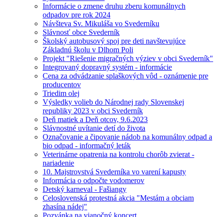
Informácie o zmene druhu zberu komunálnych
odpadov pre rok 2024
Návšteva Sv. Mikuláša vo Svederníku
Slávnosť obce Svederník
Školský autobusový spoj pre deti navštevujúce
Základnú školu v Dlhom Poli
Projekt "Riešenie migračných výziev v obci Svederník"
Integrovaný dopravný systém - informácie
Cena za odvádzanie splaškových vôd - oznámenie pre
producentov
Triedim olej
Výsledky volieb do Národnej rady Slovenskej
republiky 2023 v obci Svederník
Deň matiek a Deň otcov, 9.6.2023
Slávnostné uvítanie detí do života
Označovanie a čipovanie nádob na komunálny odpad a
bio odpad - informačný leták
Veterinárne opatrenia na kontrolu chorôb zvierat -
nariadenie
10. Majstrovstvá Svederníka vo varení kapusty
Informácia o odpočte vodomerov
Detský karneval - Fašiangy
Celoslovenská protestná akcia "Mestám a obciam
zhasína nádej"
Pozvánka na vianočný koncert