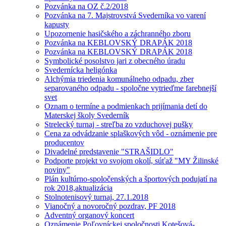
Pozvánka na OZ č.2/2018
Pozvánka na 7. Majstrovstvá Svederníka vo varení
kapusty
Upozornenie hasičského a záchranného zboru
Pozvánka na KEBLOVSKÝ DRAPÁK 2018
Pozvánka na KEBLOVSKÝ DRAPÁK 2018
Symbolické posolstvo jari z obecného úradu
Svedernícka heligónka
Alchýmia triedenia komunálneho odpadu, zber
separovaného odpadu - spoločne vytrieďme farebnejší
svet
Oznam o termíne a podmienkach prijímania detí do
Materskej školy Svederník
Strelecký turnaj - streľba zo vzduchovej pušky
Cena za odvádzanie splaškových vôd - oznámenie pre
producentov
Divadelné predstavenie "STRAŠIDLO"
Podporte projekt vo svojom okolí, súťaž "MY Žilinské
noviny"
Plán kultúrno-spoločenských a športových podujatí na
rok 2018,aktualizácia
Stolnotenisový turnaj, 27.1.2018
Vianočný a novoročný pozdrav, PF 2018
Adventný organový koncert
Oznámenie Poľovníckej spoločnosti Kotešová-