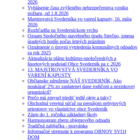
2026
Vyhlásenie času zvýšeného nebezpečenstva vzniku
požiaru, od 1.8.2026
Majstrovstvá Svederníka vo varení kapusty, 16. mája
2026
Rozhľadňa na Svederníckom vrchu
Oznam Spoločného stavebného úradu Strečno, zmena
úradných hodín počas letných prázdnin
Oznámenie o úrovni vytriedenia komunálnych odpadov
za rok 2025
Aktualizácia plánu kultúrno-spoločenských a
športových podujatí Obce Svederník na r. 2026
13. MAJSTROVSTVÁ SVEDERNÍKA VO
VARENÍ KAPUSTY
Občianske združenie NÁŠ SVEDERNÍK, Ako
poukázať 2% zo zaplatenej dane rodičom a neziskovej
organizácií?
Prečo má zmysel triediť jedlé oleje a tuky?
Obchodná verejná súťaž na prenájom nebytových
priestorov vo vlastníctve obce Svederník
Zápis do 1. ročníka základnej školy
Harmonogram zberu objemového odpadu
Tradičná zabíjačka - pozvánka
Informačné stretnutie k programu OBNOV SVOJ
DOM