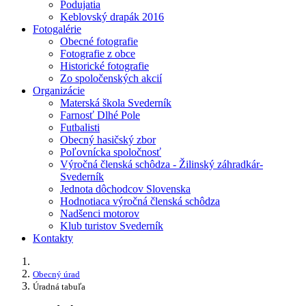
Podujatia
Keblovský drapák 2016
Fotogalérie
Obecné fotografie
Fotografie z obce
Historické fotografie
Zo spoločenských akcií
Organizácie
Materská škola Svederník
Farnosť Dlhé Pole
Futbalisti
Obecný hasičský zbor
Poľovnícka spoločnosť
Výročná členská schôdza - Žilinský záhradkár-
Svederník
Jednota dôchodcov Slovenska
Hodnotiaca výročná členská schôdza
Nadšenci motorov
Klub turistov Svederník
Kontakty
Obecný úrad
Úradná tabuľa