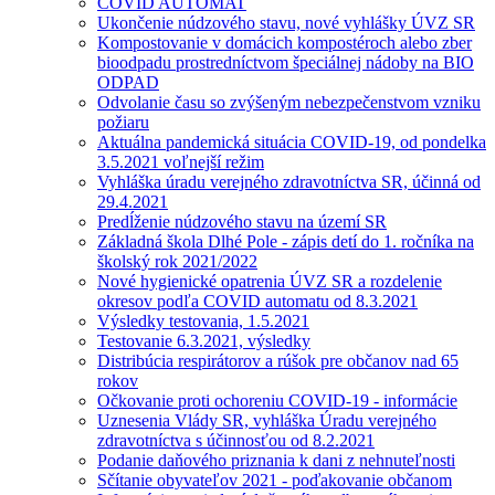
COVID AUTOMAT
Ukončenie núdzového stavu, nové vyhlášky ÚVZ SR
Kompostovanie v domácich kompostéroch alebo zber
bioodpadu prostredníctvom špeciálnej nádoby na BIO
ODPAD
Odvolanie času so zvýšeným nebezpečenstvom vzniku
požiaru
Aktuálna pandemická situácia COVID-19, od pondelka
3.5.2021 voľnejší režim
Vyhláška úradu verejného zdravotníctva SR, účinná od
29.4.2021
Predĺženie núdzového stavu na území SR
Základná škola Dlhé Pole - zápis detí do 1. ročníka na
školský rok 2021/2022
Nové hygienické opatrenia ÚVZ SR a rozdelenie
okresov podľa COVID automatu od 8.3.2021
Výsledky testovania, 1.5.2021
Testovanie 6.3.2021, výsledky
Distribúcia respirátorov a rúšok pre občanov nad 65
rokov
Očkovanie proti ochoreniu COVID-19 - informácie
Uznesenia Vlády SR, vyhláška Úradu verejného
zdravotníctva s účinnosťou od 8.2.2021
Podanie daňového priznania k dani z nehnuteľnosti
Sčítanie obyvateľov 2021 - poďakovanie občanom