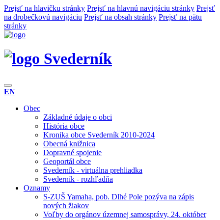
Prejsť na hlavičku stránky
Prejsť na hlavnú navigáciu stránky
Prejsť
na drobečkovú navigáciu
Prejsť na obsah stránky
Prejsť na pätu
stránky
Svederník
EN
Obec
Základné údaje o obci
História obce
Kronika obce Svederník 2010-2024
Obecná knižnica
Dopravné spojenie
Geoportál obce
Svederník - virtuálna prehliadka
Svederník - rozhľadňa
Oznamy
S-ZUŠ Yamaha, pob. Dlhé Pole pozýva na zápis
nových žiakov
Voľby do orgánov územnej samosprávy, 24. október