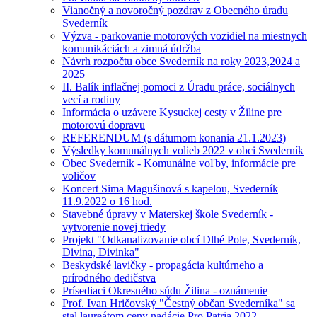
Vianočný a novoročný pozdrav z Obecného úradu
Svederník
Výzva - parkovanie motorových vozidiel na miestnych
komunikáciách a zimná údržba
Návrh rozpočtu obce Svederník na roky 2023,2024 a
2025
II. Balík inflačnej pomoci z Úradu práce, sociálnych
vecí a rodiny
Informácia o uzávere Kysuckej cesty v Žiline pre
motorovú dopravu
REFERENDUM (s dátumom konania 21.1.2023)
Výsledky komunálnych volieb 2022 v obci Svederník
Obec Svederník - Komunálne voľby, informácie pre
voličov
Koncert Sima Magušinová s kapelou, Svederník
11.9.2022 o 16 hod.
Stavebné úpravy v Materskej škole Svederník -
vytvorenie novej triedy
Projekt "Odkanalizovanie obcí Dlhé Pole, Svederník,
Divina, Divinka"
Beskydské lavičky - propagácia kultúrneho a
prírodného dedičstva
Prísediaci Okresného súdu Žilina - oznámenie
Prof. Ivan Hričovský "Čestný občan Svederníka" sa
stal laureátom ceny nadácie Pro Patria 2022