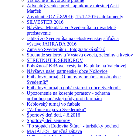
Vianočné a novoročné prianie
Adventný veniec pred kaplnkou v miestnej časti
Marček
Zasadnutie OZ č.8/2016, 15.12.2016 - dokumenty
SILVESTER 2016
Návšteva Mikuláša vo Svederníku a divadelné
predstavenie
Jablká zo Svederníka na celoslovenskej súťaži a
výstave JAHRADA 2016
Zima vo Svederníku - fotografická súťaž
Stretnutie seniorov a Výstava ovocia, zeleniny a kvetov
STRETNUTIE SENIOROV
Pobožnosť Krížovej cesty ku Kaplnke na Valchovej
Návšteva našej partnerskej obce Nošovice
Futbalový turnaj "O putovný pohár starostu obce
Svederník"
Futbalový turnaj o pohár starostu obce Svederník
Upozornenie na kosenie porastov - ochrana
poľnohospodárskej pôdy proti burinám
Keblovský turnaj vo futbale
"Váľanie mája vo Svederníku"
Športový deň detí, 4.6.2016
Športový deň seniorov
"Po stopách Ľudovíta Štúra" - turistický pochod
MAJÁLES - tanečná zábava