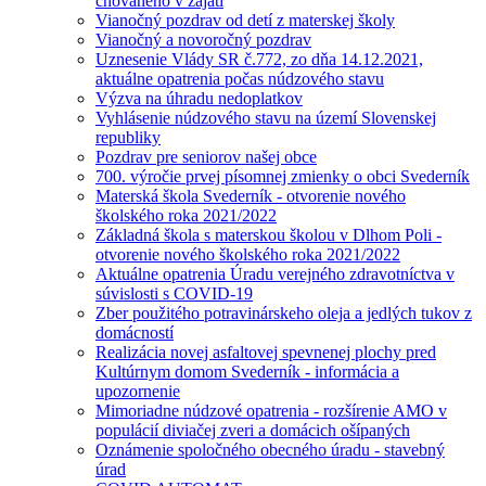
chovaného v zajatí
Vianočný pozdrav od detí z materskej školy
Vianočný a novoročný pozdrav
Uznesenie Vlády SR č.772, zo dňa 14.12.2021,
aktuálne opatrenia počas núdzového stavu
Výzva na úhradu nedoplatkov
Vyhlásenie núdzového stavu na území Slovenskej
republiky
Pozdrav pre seniorov našej obce
700. výročie prvej písomnej zmienky o obci Svederník
Materská škola Svederník - otvorenie nového
školského roka 2021/2022
Základná škola s materskou školou v Dlhom Poli -
otvorenie nového školského roka 2021/2022
Aktuálne opatrenia Úradu verejného zdravotníctva v
súvislosti s COVID-19
Zber použitého potravinárskeho oleja a jedlých tukov z
domácností
Realizácia novej asfaltovej spevnenej plochy pred
Kultúrnym domom Svederník - informácia a
upozornenie
Mimoriadne núdzové opatrenia - rozšírenie AMO v
populácií diviačej zveri a domácich ošípaných
Oznámenie spoločného obecného úradu - stavebný
úrad