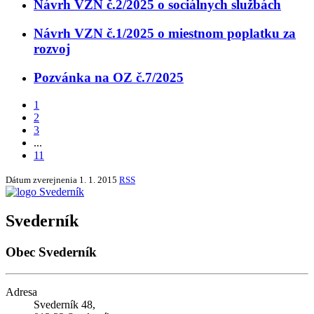
Návrh VZN č.2/2025 o sociálnych službách
Návrh VZN č.1/2025 o miestnom poplatku za
rozvoj
Pozvánka na OZ č.7/2025
1
2
3
...
11
Dátum zverejnenia
1. 1. 2015
RSS
Svederník
Obec Svederník
Adresa
Svederník 48,