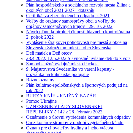
Plán hospodárskeho a sociálneho rozvoja mesta Žilina a
okolitých obcí 2021-2027 - dotazník
Certifikát za zber triedeného odpadu, r. 2021
Voľby do orgánov samosprávy obcí a voľby do
orgánov samosprávnych krajov - 29. 10. 2022
Návrh plánu kontrolnej činnosti hlavného kontrolóra na
2. polrok 2022
Vyhlásenie štrajkovej pohotovosti pre mestá a obce na
Slovensku Združením miest a obcí Slovenska
Deň matiek a Deň otcov
28.4.2022, 12.5.2022 Slávnostné uvítanie detí do života
Samoobslužné výdajné miesto Packeta
9. Majstrovstvá Svederníka vo varení kapusty -
pozvánka na kulinárske podujatie
Rôzne oznamy
Plán kultúrno-spoločenských a športových podujatí na
rok 2022
BURZA KNÍH - KNIŽNÝ BAZÁR
Pomoc Ukrajine
UZNESENIE VLÁDY SLOVENSKEJ
REPUBLIKY č.142 z 26. februára 2022
Oznámenie o úrovni vytriedenia komunálnych odpadov
Orez konárov stromov v období vegetačného kľudu
Oznam pre chovateľov hydiny a iného vtáctva