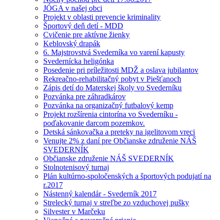
JÓGA v našej obci
Projekt v oblasti prevencie kriminality
Športový deň detí - MDD
Cvičenie pre aktívne žienky
Keblovský drapák
6. Majstrovstvá Svederníka vo varení kapusty
Svedernícka heligónka
Posedenie pri príležitosti MDŽ a oslava jubilantov
Rekreačno-rehabilitačný pobyt v Piešťanoch
Zápis detí do Materskej školy vo Svederníku
Pozvánka pre záhradkárov
Pozvánka na organizačný futbalový kemp
Projekt rozšírenia cintorína vo Svederníku -
poďakovanie darcom pozemkov.
Detská sánkovačka a preteky na igelitovom vreci
Venujte 2% z daní pre Občianske združenie NÁŠ
SVEDERNÍK
Občianske združenie NÁŠ SVEDERNÍK
Stolnotenisový turnaj
Plán kultúrno-spoločenských a športových podujatí na
r.2017
Nástenný kalendár - Svederník 2017
Strelecký turnaj v streľbe zo vzduchovej pušky
Silvester v Marčeku