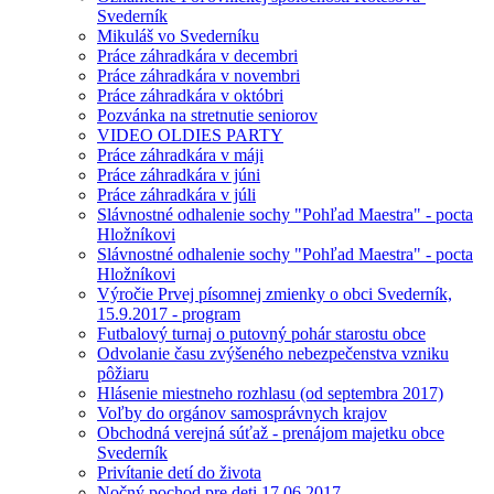
Svederník
Mikuláš vo Svederníku
Práce záhradkára v decembri
Práce záhradkára v novembri
Práce záhradkára v októbri
Pozvánka na stretnutie seniorov
VIDEO OLDIES PARTY
Práce záhradkára v máji
Práce záhradkára v júni
Práce záhradkára v júli
Slávnostné odhalenie sochy "Pohľad Maestra" - pocta
Hložníkovi
Slávnostné odhalenie sochy "Pohľad Maestra" - pocta
Hložníkovi
Výročie Prvej písomnej zmienky o obci Svederník,
15.9.2017 - program
Futbalový turnaj o putovný pohár starostu obce
Odvolanie času zvýšeného nebezpečenstva vzniku
pôžiaru
Hlásenie miestneho rozhlasu (od septembra 2017)
Voľby do orgánov samosprávnych krajov
Obchodná verejná súťaž - prenájom majetku obce
Svederník
Privítanie detí do života
Nočný pochod pre deti 17.06.2017