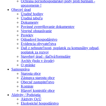
Ochrana poľnohospodárskej pôdy proti burinám -
upozornenie !
Obecný úrad
Úradné hodiny
Úradná tabuľa
Dokumenty
Povinné zverejňovanie dokumentov
Verejné obstarávanie
Projekty
Odpadové hospodárstvo
Evidencia obyvateľstva
Daň z nehnuteľnosti, poplatok za komunálny odpad,
poplatok za rozvoj
Stavebný úrad - tlačivá/formuláre
Archív (bolo v úvode)
O stránke
Samospráva
Starosta obce
Zástupca starostu obce
Obecné zastupiteľstvo
Komisie
Hlavný kontrolór obce
Aktivity / Podujatia
Aktivity OcÚ
Ekologické hospodárstvo