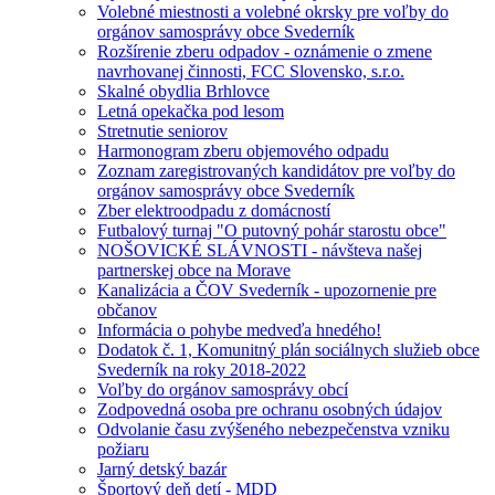
Volebné miestnosti a volebné okrsky pre voľby do
orgánov samosprávy obce Svederník
Rozšírenie zberu odpadov - oznámenie o zmene
navrhovanej činnosti, FCC Slovensko, s.r.o.
Skalné obydlia Brhlovce
Letná opekačka pod lesom
Stretnutie seniorov
Harmonogram zberu objemového odpadu
Zoznam zaregistrovaných kandidátov pre voľby do
orgánov samosprávy obce Svederník
Zber elektroodpadu z domácností
Futbalový turnaj "O putovný pohár starostu obce"
NOŠOVICKÉ SLÁVNOSTI - návšteva našej
partnerskej obce na Morave
Kanalizácia a ČOV Svederník - upozornenie pre
občanov
Informácia o pohybe medveďa hnedého!
Dodatok č. 1, Komunitný plán sociálnych služieb obce
Svederník na roky 2018-2022
Voľby do orgánov samosprávy obcí
Zodpovedná osoba pre ochranu osobných údajov
Odvolanie času zvýšeného nebezpečenstva vzniku
požiaru
Jarný detský bazár
Športový deň detí - MDD