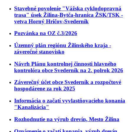
Stavebné povolenie "Vážska cyklodopravná
trasa" úsek Žilina-Bytča-hranica ŽSK/TSK -
vetva Horný Hričov-Svederník
Pozvánka na OZ č.3/2026
Územný plán regiónu Žilinského kraja -
záverečné stanovisko
Návrh Plánu kontrolnej činnosti hlavného
kontrolóra obce Svederník na 2. polrok 2026
Záverečný účet obce Svederník a rozpočtové
hospodárene za rok 2025
Informácia o začatí vyvlastňovacieho konania
"Kanalizácia"
Rozhodnutie na výrub drevín, Mesto Žilina
Oznámenie o začatí konania, výrub drevín