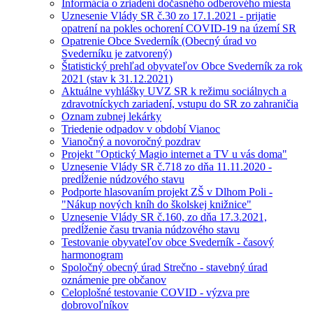
Informácia o zriadení dočasného odberového miesta
Uznesenie Vlády SR č.30 zo 17.1.2021 - prijatie
opatrení na pokles ochorení COVID-19 na území SR
Opatrenie Obce Svederník (Obecný úrad vo
Svederníku je zatvorený)
Štatistický prehľad obyvateľov Obce Svederník za rok
2021 (stav k 31.12.2021)
Aktuálne vyhlášky UVZ SR k režimu sociálnych a
zdravotníckych zariadení, vstupu do SR zo zahraničia
Oznam zubnej lekárky
Triedenie odpadov v období Vianoc
Vianočný a novoročný pozdrav
Projekt "Optický Magio internet a TV u vás doma"
Uznesenie Vlády SR č.718 zo dňa 11.11.2020 -
predĺženie núdzového stavu
Podporte hlasovaním projekt ZŠ v Dlhom Poli -
"Nákup nových kníh do školskej knižnice"
Uznesenie Vlády SR č.160, zo dňa 17.3.2021,
predĺženie času trvania núdzového stavu
Testovanie obyvateľov obce Svederník - časový
harmonogram
Spoločný obecný úrad Strečno - stavebný úrad
oznámenie pre občanov
Celoplošné testovanie COVID - výzva pre
dobrovoľníkov