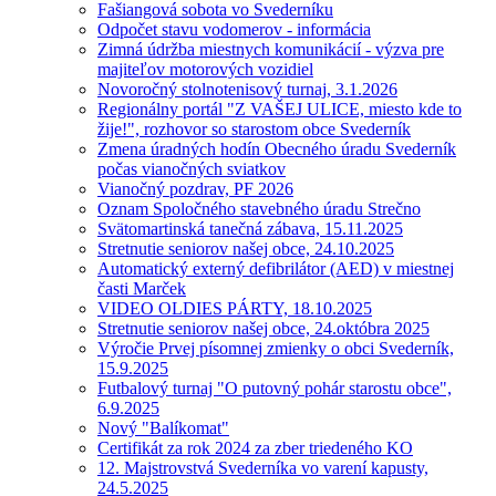
Fašiangová sobota vo Svederníku
Odpočet stavu vodomerov - informácia
Zimná údržba miestnych komunikácií - výzva pre
majiteľov motorových vozidiel
Novoročný stolnotenisový turnaj, 3.1.2026
Regionálny portál "Z VAŠEJ ULICE, miesto kde to
žije!", rozhovor so starostom obce Svederník
Zmena úradných hodín Obecného úradu Svederník
počas vianočných sviatkov
Vianočný pozdrav, PF 2026
Oznam Spoločného stavebného úradu Strečno
Svätomartinská tanečná zábava, 15.11.2025
Stretnutie seniorov našej obce, 24.10.2025
Automatický externý defibrilátor (AED) v miestnej
časti Marček
VIDEO OLDIES PÁRTY, 18.10.2025
Stretnutie seniorov našej obce, 24.októbra 2025
Výročie Prvej písomnej zmienky o obci Svederník,
15.9.2025
Futbalový turnaj "O putovný pohár starostu obce",
6.9.2025
Nový "Balíkomat"
Certifikát za rok 2024 za zber triedeného KO
12. Majstrovstvá Svederníka vo varení kapusty,
24.5.2025