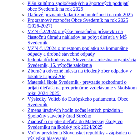
Plán kultúrno-spoločenských a športových podujatí
obce Svederník na rok 2025
Daňové priznanie k dani z nehnuteľnosti na rok 2025
Programový rozpočet Obce Svederník na rok 2025
(2026-2027)
VZN č.2/2024 o výške mesačného príspevku na
čiastočnú úhradu nákladov na pobyt dieťaťa v MŠ
Svederník
VZN č.1/2024 o miestnom poplatku za komunálne
odpady a drobné stavebné odpady
Jednota dôchodcov na Slovensku - miestna organizácia
Svederník, 15. výročie založenia
Zberné a odvozné miesta na triedený zber odpadov v
lokalite Lipová Alej
Materská škola Svederník - prevzatie rozhodnutí o
prijatí dieťaťa na predprimárne vzdelávanie v školskom
roku 2024-2025.
Výsledky Volieb do Európskeho parlamentu, Obec
Svederník
Zmena úradných hodín počas letných prázdnin -
Spoločný stavebný úrad Strečno
Žiadosť o prijatie dieťaťa do Materskej školy vo
Svederníku na školský rok 2024/2025
Voľby prezidenta Slovenskej republiky - zápisnica o
výsledku hlasovania