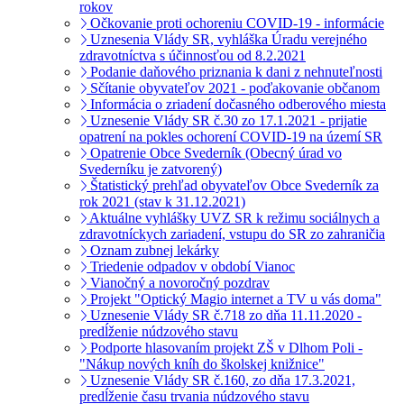
rokov
Očkovanie proti ochoreniu COVID-19 - informácie
Uznesenia Vlády SR, vyhláška Úradu verejného
zdravotníctva s účinnosťou od 8.2.2021
Podanie daňového priznania k dani z nehnuteľnosti
Sčítanie obyvateľov 2021 - poďakovanie občanom
Informácia o zriadení dočasného odberového miesta
Uznesenie Vlády SR č.30 zo 17.1.2021 - prijatie
opatrení na pokles ochorení COVID-19 na území SR
Opatrenie Obce Svederník (Obecný úrad vo
Svederníku je zatvorený)
Štatistický prehľad obyvateľov Obce Svederník za
rok 2021 (stav k 31.12.2021)
Aktuálne vyhlášky UVZ SR k režimu sociálnych a
zdravotníckych zariadení, vstupu do SR zo zahraničia
Oznam zubnej lekárky
Triedenie odpadov v období Vianoc
Vianočný a novoročný pozdrav
Projekt "Optický Magio internet a TV u vás doma"
Uznesenie Vlády SR č.718 zo dňa 11.11.2020 -
predĺženie núdzového stavu
Podporte hlasovaním projekt ZŠ v Dlhom Poli -
"Nákup nových kníh do školskej knižnice"
Uznesenie Vlády SR č.160, zo dňa 17.3.2021,
predĺženie času trvania núdzového stavu