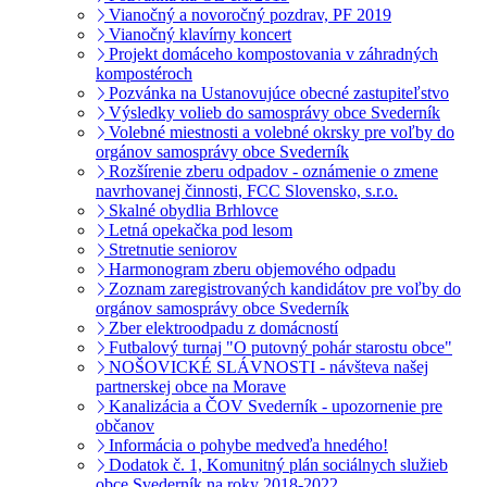
Vianočný a novoročný pozdrav, PF 2019
Vianočný klavírny koncert
Projekt domáceho kompostovania v záhradných
kompostéroch
Pozvánka na Ustanovujúce obecné zastupiteľstvo
Výsledky volieb do samosprávy obce Svederník
Volebné miestnosti a volebné okrsky pre voľby do
orgánov samosprávy obce Svederník
Rozšírenie zberu odpadov - oznámenie o zmene
navrhovanej činnosti, FCC Slovensko, s.r.o.
Skalné obydlia Brhlovce
Letná opekačka pod lesom
Stretnutie seniorov
Harmonogram zberu objemového odpadu
Zoznam zaregistrovaných kandidátov pre voľby do
orgánov samosprávy obce Svederník
Zber elektroodpadu z domácností
Futbalový turnaj "O putovný pohár starostu obce"
NOŠOVICKÉ SLÁVNOSTI - návšteva našej
partnerskej obce na Morave
Kanalizácia a ČOV Svederník - upozornenie pre
občanov
Informácia o pohybe medveďa hnedého!
Dodatok č. 1, Komunitný plán sociálnych služieb
obce Svederník na roky 2018-2022