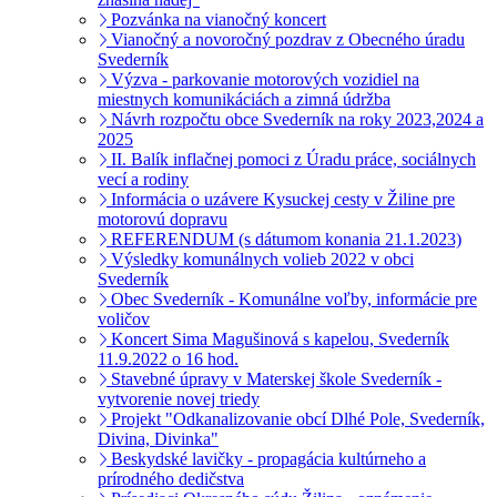
Pozvánka na vianočný koncert
Vianočný a novoročný pozdrav z Obecného úradu
Svederník
Výzva - parkovanie motorových vozidiel na
miestnych komunikáciách a zimná údržba
Návrh rozpočtu obce Svederník na roky 2023,2024 a
2025
II. Balík inflačnej pomoci z Úradu práce, sociálnych
vecí a rodiny
Informácia o uzávere Kysuckej cesty v Žiline pre
motorovú dopravu
REFERENDUM (s dátumom konania 21.1.2023)
Výsledky komunálnych volieb 2022 v obci
Svederník
Obec Svederník - Komunálne voľby, informácie pre
voličov
Koncert Sima Magušinová s kapelou, Svederník
11.9.2022 o 16 hod.
Stavebné úpravy v Materskej škole Svederník -
vytvorenie novej triedy
Projekt "Odkanalizovanie obcí Dlhé Pole, Svederník,
Divina, Divinka"
Beskydské lavičky - propagácia kultúrneho a
prírodného dedičstva