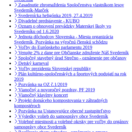
Zasadnutie zhromaždenia Spoločenstva vlastníkom lesov
Svederník-Marček
Svedernícka heligónka 2019, 27.4.2019
Divadelné predstavenie - KUBO
Oznam o obnovení prevádzky Materskej školy vo
Svederníku od 1.6.2020
Jednota dôchodcov Slovenska - Miesta organizácia
Svederník, Pozvánka na výročnú členskú schôdzu
Voľby do Európskeho parlamentu 2019
Venujte 2% z dane pre Občianske združenie Náš Svederník
Spoločný stavebný úrad Strečno - oznámenie pre občanov
Detský karneval
Voľby prezidenta Slovenskej republiky
Plán kultúrno-spoločenských a športových podujatí na rok
2019
Pozvánka na OZ č.1/2019
Vianočný a novoročný pozdrav, PF 2019
Vianočný klavírny koncert
Projekt domáceho kompostovania v záhradných
kompostéroch
Pozvánka na Ustanovujúce obecné zastupiteľstvo
Výsledky volieb do samosprávy obce Svederník
Volebné miestnosti a volebné okrsky pre voľby do orgánov
samosprávy obce Svederník