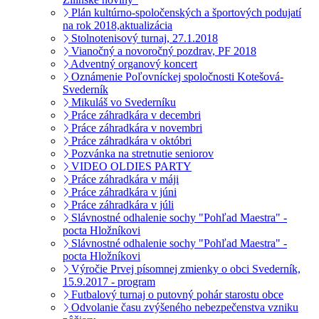
Plán kultúrno-spoločenských a športových podujatí
na rok 2018,aktualizácia
Stolnotenisový turnaj, 27.1.2018
Vianočný a novoročný pozdrav, PF 2018
Adventný organový koncert
Oznámenie Poľovníckej spoločnosti Kotešová-
Svederník
Mikuláš vo Svederníku
Práce záhradkára v decembri
Práce záhradkára v novembri
Práce záhradkára v októbri
Pozvánka na stretnutie seniorov
VIDEO OLDIES PARTY
Práce záhradkára v máji
Práce záhradkára v júni
Práce záhradkára v júli
Slávnostné odhalenie sochy "Pohľad Maestra" -
pocta Hložníkovi
Slávnostné odhalenie sochy "Pohľad Maestra" -
pocta Hložníkovi
Výročie Prvej písomnej zmienky o obci Svederník,
15.9.2017 - program
Futbalový turnaj o putovný pohár starostu obce
Odvolanie času zvýšeného nebezpečenstva vzniku