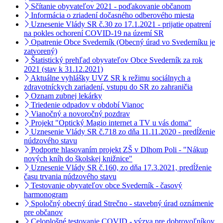
Sčítanie obyvateľov 2021 - poďakovanie občanom
Informácia o zriadení dočasného odberového miesta
Uznesenie Vlády SR č.30 zo 17.1.2021 - prijatie opatrení
na pokles ochorení COVID-19 na území SR
Opatrenie Obce Svederník (Obecný úrad vo Svederníku je
zatvorený)
Štatistický prehľad obyvateľov Obce Svederník za rok
2021 (stav k 31.12.2021)
Aktuálne vyhlášky UVZ SR k režimu sociálnych a
zdravotníckych zariadení, vstupu do SR zo zahraničia
Oznam zubnej lekárky
Triedenie odpadov v období Vianoc
Vianočný a novoročný pozdrav
Projekt "Optický Magio internet a TV u vás doma"
Uznesenie Vlády SR č.718 zo dňa 11.11.2020 - predĺženie
núdzového stavu
Podporte hlasovaním projekt ZŠ v Dlhom Poli - "Nákup
nových kníh do školskej knižnice"
Uznesenie Vlády SR č.160, zo dňa 17.3.2021, predĺženie
času trvania núdzového stavu
Testovanie obyvateľov obce Svederník - časový
harmonogram
Spoločný obecný úrad Strečno - stavebný úrad oznámenie
pre občanov
Celoplošné testovanie COVID - výzva pre dobrovoľníkov