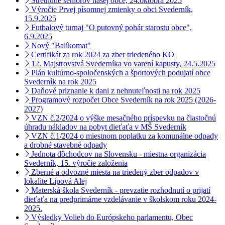
Stretnutie seniorov našej obce, 24.októbra 2025
Výročie Prvej písomnej zmienky o obci Svederník,
15.9.2025
Futbalový turnaj "O putovný pohár starostu obce",
6.9.2025
Nový "Balíkomat"
Certifikát za rok 2024 za zber triedeného KO
12. Majstrovstvá Svederníka vo varení kapusty, 24.5.2025
Plán kultúrno-spoločenských a športových podujatí obce
Svederník na rok 2025
Daňové priznanie k dani z nehnuteľnosti na rok 2025
Programový rozpočet Obce Svederník na rok 2025 (2026-
2027)
VZN č.2/2024 o výške mesačného príspevku na čiastočnú
úhradu nákladov na pobyt dieťaťa v MŠ Svederník
VZN č.1/2024 o miestnom poplatku za komunálne odpady
a drobné stavebné odpady
Jednota dôchodcov na Slovensku - miestna organizácia
Svederník, 15. výročie založenia
Zberné a odvozné miesta na triedený zber odpadov v
lokalite Lipová Alej
Materská škola Svederník - prevzatie rozhodnutí o prijatí
dieťaťa na predprimárne vzdelávanie v školskom roku 2024-
2025.
Výsledky Volieb do Európskeho parlamentu, Obec