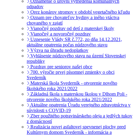
Oznámenie o úrovni vytriedenia komunálnych
odpadov
Orez konárov stromov v období vegetačného kľudu
Oznam pre chovateľov hydiny a iného vtáctva
chovaného v zajatí
Vianočný pozdrav od detí z materskej školy
Vianočný a novoročný pozdrav
Uznesenie Vlády SR č.772, zo dňa 14.12.2021,
aktuálne opatrenia počas núdzového stavu
Výzva na úhradu nedoplatkov
Vyhlásenie núdzového stavu na území Slovenskej
republiky
Pozdrav pre seniorov našej obce
700. výročie prvej písomnej zmienky o obci
Svederník
Materská škola Svederník - otvorenie nového
školského roka 2021/2022
Základná škola s materskou školou v Dlhom Poli -
otvorenie nového školského roka 2021/2022
Aktuálne opatrenia Úradu verejného zdravotníctva v
súvislosti s COVID-19
Zber použitého potravinárskeho oleja a jedlých tukov
z domácností
Realizácia novej asfaltovej spevnenej plochy pred
Kultúrnym domom Svederník - informácia a