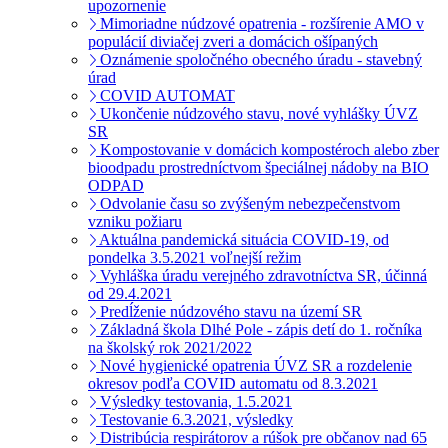
upozornenie
Mimoriadne núdzové opatrenia - rozšírenie AMO v
populácií diviačej zveri a domácich ošípaných
Oznámenie spoločného obecného úradu - stavebný
úrad
COVID AUTOMAT
Ukončenie núdzového stavu, nové vyhlášky ÚVZ
SR
Kompostovanie v domácich kompostéroch alebo zber
bioodpadu prostredníctvom špeciálnej nádoby na BIO
ODPAD
Odvolanie času so zvýšeným nebezpečenstvom
vzniku požiaru
Aktuálna pandemická situácia COVID-19, od
pondelka 3.5.2021 voľnejší režim
Vyhláška úradu verejného zdravotníctva SR, účinná
od 29.4.2021
Predĺženie núdzového stavu na území SR
Základná škola Dlhé Pole - zápis detí do 1. ročníka
na školský rok 2021/2022
Nové hygienické opatrenia ÚVZ SR a rozdelenie
okresov podľa COVID automatu od 8.3.2021
Výsledky testovania, 1.5.2021
Testovanie 6.3.2021, výsledky
Distribúcia respirátorov a rúšok pre občanov nad 65