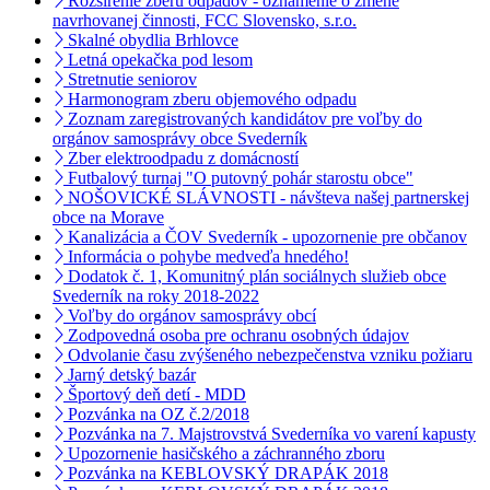
Rozšírenie zberu odpadov - oznámenie o zmene
navrhovanej činnosti, FCC Slovensko, s.r.o.
Skalné obydlia Brhlovce
Letná opekačka pod lesom
Stretnutie seniorov
Harmonogram zberu objemového odpadu
Zoznam zaregistrovaných kandidátov pre voľby do
orgánov samosprávy obce Svederník
Zber elektroodpadu z domácností
Futbalový turnaj "O putovný pohár starostu obce"
NOŠOVICKÉ SLÁVNOSTI - návšteva našej partnerskej
obce na Morave
Kanalizácia a ČOV Svederník - upozornenie pre občanov
Informácia o pohybe medveďa hnedého!
Dodatok č. 1, Komunitný plán sociálnych služieb obce
Svederník na roky 2018-2022
Voľby do orgánov samosprávy obcí
Zodpovedná osoba pre ochranu osobných údajov
Odvolanie času zvýšeného nebezpečenstva vzniku požiaru
Jarný detský bazár
Športový deň detí - MDD
Pozvánka na OZ č.2/2018
Pozvánka na 7. Majstrovstvá Svederníka vo varení kapusty
Upozornenie hasičského a záchranného zboru
Pozvánka na KEBLOVSKÝ DRAPÁK 2018