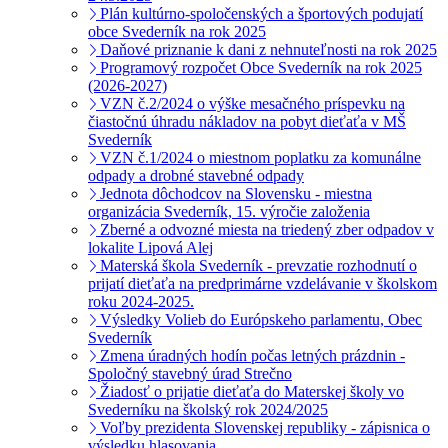
Plán kultúrno-spoločenských a športových podujatí
obce Svederník na rok 2025
Daňové priznanie k dani z nehnuteľnosti na rok 2025
Programový rozpočet Obce Svederník na rok 2025
(2026-2027)
VZN č.2/2024 o výške mesačného príspevku na
čiastočnú úhradu nákladov na pobyt dieťaťa v MŠ
Svederník
VZN č.1/2024 o miestnom poplatku za komunálne
odpady a drobné stavebné odpady
Jednota dôchodcov na Slovensku - miestna
organizácia Svederník, 15. výročie založenia
Zberné a odvozné miesta na triedený zber odpadov v
lokalite Lipová Alej
Materská škola Svederník - prevzatie rozhodnutí o
prijatí dieťaťa na predprimárne vzdelávanie v školskom
roku 2024-2025.
Výsledky Volieb do Európskeho parlamentu, Obec
Svederník
Zmena úradných hodín počas letných prázdnin -
Spoločný stavebný úrad Strečno
Žiadosť o prijatie dieťaťa do Materskej školy vo
Svederníku na školský rok 2024/2025
Voľby prezidenta Slovenskej republiky - zápisnica o
výsledku hlasovania