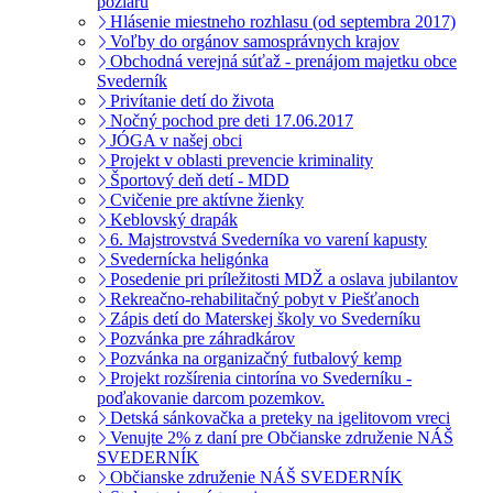
pôžiaru
Hlásenie miestneho rozhlasu (od septembra 2017)
Voľby do orgánov samosprávnych krajov
Obchodná verejná súťaž - prenájom majetku obce
Svederník
Privítanie detí do života
Nočný pochod pre deti 17.06.2017
JÓGA v našej obci
Projekt v oblasti prevencie kriminality
Športový deň detí - MDD
Cvičenie pre aktívne žienky
Keblovský drapák
6. Majstrovstvá Svederníka vo varení kapusty
Svedernícka heligónka
Posedenie pri príležitosti MDŽ a oslava jubilantov
Rekreačno-rehabilitačný pobyt v Piešťanoch
Zápis detí do Materskej školy vo Svederníku
Pozvánka pre záhradkárov
Pozvánka na organizačný futbalový kemp
Projekt rozšírenia cintorína vo Svederníku -
poďakovanie darcom pozemkov.
Detská sánkovačka a preteky na igelitovom vreci
Venujte 2% z daní pre Občianske združenie NÁŠ
SVEDERNÍK
Občianske združenie NÁŠ SVEDERNÍK