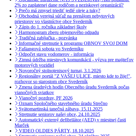
2% zo zaplatenej dane rodičom a neziskovej organizácií?
Prečo má zmysel triediť jedlé oleje a tuky?
Obchodná verejná súťaž na prenájom nebytových
priestorov vo vlastníctve obce Svederník
Zápis do 1. ročníka základnej školy
Harmonogram zberu objemového odpadu
Tradičná zabíjačka - pozvánka
Informačné stretnutie k programu OBNOV SVOJ DOM
Fašiangová sobota vo Svederníku
Odpočet stavu vodomerov - informácia
Zimná údržba miestnych komunikácií - výzva pre majiteľov
motorových vozidiel
Novoročný stolnotenisový turnaj, 3.1.2026
Regionálny portál "Z VAŠEJ ULICE, miesto kde to žije!",
rozhovor so starostom obce Svederník
Zmena úradných hodín Obecného úradu Svederník počas
vianočných sviatkov
Vianočný pozdrav, PF 2026
Oznam Spoločného stavebného úradu Strečno
Svätomartinská tanečná zábava, 15.11.2025
Stretnutie seniorov našej obce, 24.10.2025
Automatický externý defibrilátor (AED) v miestnej časti
Marček
VIDEO OLDIES PÁRTY, 18.10.2025