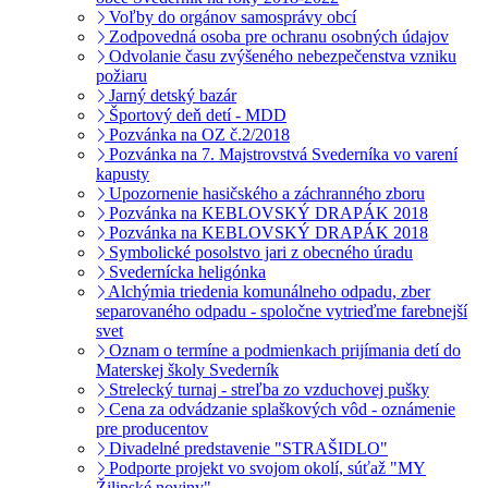
Voľby do orgánov samosprávy obcí
Zodpovedná osoba pre ochranu osobných údajov
Odvolanie času zvýšeného nebezpečenstva vzniku
požiaru
Jarný detský bazár
Športový deň detí - MDD
Pozvánka na OZ č.2/2018
Pozvánka na 7. Majstrovstvá Svederníka vo varení
kapusty
Upozornenie hasičského a záchranného zboru
Pozvánka na KEBLOVSKÝ DRAPÁK 2018
Pozvánka na KEBLOVSKÝ DRAPÁK 2018
Symbolické posolstvo jari z obecného úradu
Svedernícka heligónka
Alchýmia triedenia komunálneho odpadu, zber
separovaného odpadu - spoločne vytrieďme farebnejší
svet
Oznam o termíne a podmienkach prijímania detí do
Materskej školy Svederník
Strelecký turnaj - streľba zo vzduchovej pušky
Cena za odvádzanie splaškových vôd - oznámenie
pre producentov
Divadelné predstavenie "STRAŠIDLO"
Podporte projekt vo svojom okolí, súťaž "MY
Žilinské noviny"