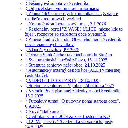
Fašiangová sobota vo Svederníku
Odpočet stavu vodomerov - informácia
Zimná údržba miestnych komunikácií - výzva pre
majiteľov motorových vozidiel
Novoročný stolnotenisový turnaj, 3.1.2026
Regionálny portál "Z VAŠEJ ULICE, miesto kde to
žije!", rozhovor so starostom obce Svederník
Zmena úradných hodín Obecného úradu Svederník
počas vianočných sviatkov
Vianočný pozdrav, PF 2026
Oznam Spoločného stavebného úradu Strečno
Svätomartinská tanečná zábava, 15.11.2025
Stretnutie seniorov našej obce, 24.10.2025
Automatický externý defibrilátor (AED) v miestnej
časti Marček
VIDEO OLDIES PÁRTY, 18.10.2025
Stretnutie seniorov našej obce, 24.októbra 2025
Výročie Prvej písomnej zmienky o obci Svederník,
15.9.2025
Futbalový turnaj "O putovný pohár starostu obce",
6.9.2025
Nový "Balíkomat"
Certifikát za rok 2024 za zber triedeného KO
12. Majstrovstvá Svederníka vo varení kapusty,
24.5.2025