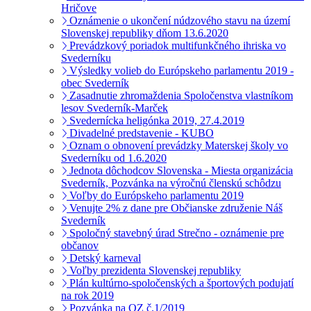
Hričove
Oznámenie o ukončení núdzového stavu na území
Slovenskej republiky dňom 13.6.2020
Prevádzkový poriadok multifunkčného ihriska vo
Svederníku
Výsledky volieb do Európskeho parlamentu 2019 -
obec Svederník
Zasadnutie zhromaždenia Spoločenstva vlastníkom
lesov Svederník-Marček
Svedernícka heligónka 2019, 27.4.2019
Divadelné predstavenie - KUBO
Oznam o obnovení prevádzky Materskej školy vo
Svederníku od 1.6.2020
Jednota dôchodcov Slovenska - Miesta organizácia
Svederník, Pozvánka na výročnú členskú schôdzu
Voľby do Európskeho parlamentu 2019
Venujte 2% z dane pre Občianske združenie Náš
Svederník
Spoločný stavebný úrad Strečno - oznámenie pre
občanov
Detský karneval
Voľby prezidenta Slovenskej republiky
Plán kultúrno-spoločenských a športových podujatí
na rok 2019
Pozvánka na OZ č.1/2019