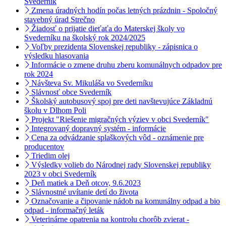
Svederník
Zmena úradných hodín počas letných prázdnin - Spoločný
stavebný úrad Strečno
Žiadosť o prijatie dieťaťa do Materskej školy vo
Svederníku na školský rok 2024/2025
Voľby prezidenta Slovenskej republiky - zápisnica o
výsledku hlasovania
Informácie o zmene druhu zberu komunálnych odpadov pre
rok 2024
Návšteva Sv. Mikuláša vo Svederníku
Slávnosť obce Svederník
Školský autobusový spoj pre deti navštevujúce Základnú
školu v Dlhom Poli
Projekt "Riešenie migračných výziev v obci Svederník"
Integrovaný dopravný systém - informácie
Cena za odvádzanie splaškových vôd - oznámenie pre
producentov
Triedim olej
Výsledky volieb do Národnej rady Slovenskej republiky
2023 v obci Svederník
Deň matiek a Deň otcov, 9.6.2023
Slávnostné uvítanie detí do života
Označovanie a čipovanie nádob na komunálny odpad a bio
odpad - informačný leták
Veterinárne opatrenia na kontrolu chorôb zvierat -