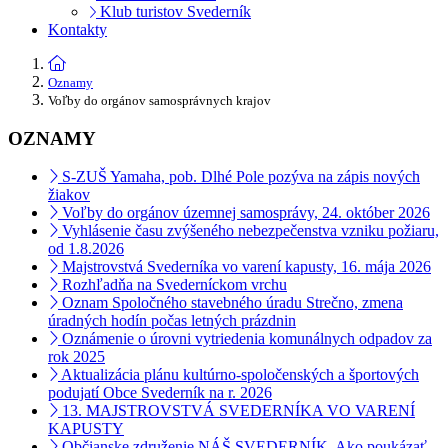
Klub turistov Svederník
Kontakty
Oznamy
Voľby do orgánov samosprávnych krajov
OZNAMY
S-ZUŠ Yamaha, pob. Dlhé Pole pozýva na zápis nových
žiakov
Voľby do orgánov územnej samosprávy, 24. október 2026
Vyhlásenie času zvýšeného nebezpečenstva vzniku požiaru,
od 1.8.2026
Majstrovstvá Svederníka vo varení kapusty, 16. mája 2026
Rozhľadňa na Svederníckom vrchu
Oznam Spoločného stavebného úradu Strečno, zmena
úradných hodín počas letných prázdnin
Oznámenie o úrovni vytriedenia komunálnych odpadov za
rok 2025
Aktualizácia plánu kultúrno-spoločenských a športových
podujatí Obce Svederník na r. 2026
13. MAJSTROVSTVÁ SVEDERNÍKA VO VARENÍ
KAPUSTY
Občianske združenie NÁŠ SVEDERNÍK, Ako poukázať