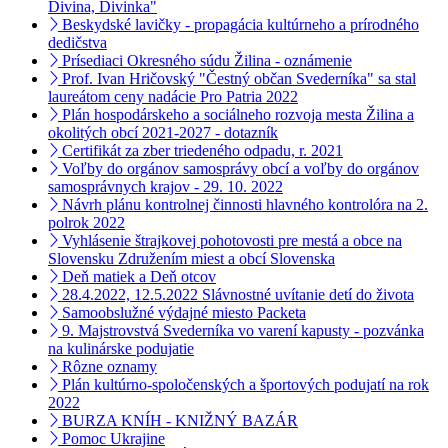
Divina, Divinka"
Beskydské lavičky - propagácia kultúrneho a prírodného
dedičstva
Prísediaci Okresného súdu Žilina - oznámenie
Prof. Ivan Hričovský "Čestný občan Svederníka" sa stal
laureátom ceny nadácie Pro Patria 2022
Plán hospodárskeho a sociálneho rozvoja mesta Žilina a
okolitých obcí 2021-2027 - dotazník
Certifikát za zber triedeného odpadu, r. 2021
Voľby do orgánov samosprávy obcí a voľby do orgánov
samosprávnych krajov - 29. 10. 2022
Návrh plánu kontrolnej činnosti hlavného kontrolóra na 2.
polrok 2022
Vyhlásenie štrajkovej pohotovosti pre mestá a obce na
Slovensku Združením miest a obcí Slovenska
Deň matiek a Deň otcov
28.4.2022, 12.5.2022 Slávnostné uvítanie detí do života
Samoobslužné výdajné miesto Packeta
9. Majstrovstvá Svederníka vo varení kapusty - pozvánka
na kulinárske podujatie
Rôzne oznamy
Plán kultúrno-spoločenských a športových podujatí na rok
2022
BURZA KNÍH - KNIŽNÝ BAZÁR
Pomoc Ukrajine