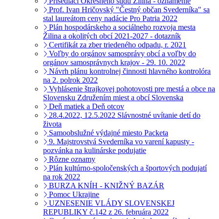
Prísediaci Okresného súdu Žilina - oznámenie
Prof. Ivan Hričovský "Čestný občan Svederníka" sa
stal laureátom ceny nadácie Pro Patria 2022
Plán hospodárskeho a sociálneho rozvoja mesta
Žilina a okolitých obcí 2021-2027 - dotazník
Certifikát za zber triedeného odpadu, r. 2021
Voľby do orgánov samosprávy obcí a voľby do
orgánov samosprávnych krajov - 29. 10. 2022
Návrh plánu kontrolnej činnosti hlavného kontrolóra
na 2. polrok 2022
Vyhlásenie štrajkovej pohotovosti pre mestá a obce na
Slovensku Združením miest a obcí Slovenska
Deň matiek a Deň otcov
28.4.2022, 12.5.2022 Slávnostné uvítanie detí do
života
Samoobslužné výdajné miesto Packeta
9. Majstrovstvá Svederníka vo varení kapusty -
pozvánka na kulinárske podujatie
Rôzne oznamy
Plán kultúrno-spoločenských a športových podujatí
na rok 2022
BURZA KNÍH - KNIŽNÝ BAZÁR
Pomoc Ukrajine
UZNESENIE VLÁDY SLOVENSKEJ
REPUBLIKY č.142 z 26. februára 2022