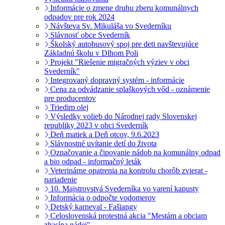
Informácie o zmene druhu zberu komunálnych
odpadov pre rok 2024
Návšteva Sv. Mikuláša vo Svederníku
Slávnosť obce Svederník
Školský autobusový spoj pre deti navštevujúce
Základnú školu v Dlhom Poli
Projekt "Riešenie migračných výziev v obci
Svederník"
Integrovaný dopravný systém - informácie
Cena za odvádzanie splaškových vôd - oznámenie
pre producentov
Triedim olej
Výsledky volieb do Národnej rady Slovenskej
republiky 2023 v obci Svederník
Deň matiek a Deň otcov, 9.6.2023
Slávnostné uvítanie detí do života
Označovanie a čipovanie nádob na komunálny odpad
a bio odpad - informačný leták
Veterinárne opatrenia na kontrolu chorôb zvierat -
nariadenie
10. Majstrovstvá Svederníka vo varení kapusty
Informácia o odpočte vodomerov
Detský karneval - Fašiangy
Celoslovenská protestná akcia "Mestám a obciam
zhasína nádej"