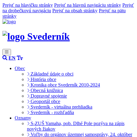
Prejsť na hlavičku stránky
Prejsť na hlavnú navigáciu stránky
Prejsť
na drobečkovú navigáciu
Prejsť na obsah stránky
Prejsť na pätu
stránky
Svederník
EN
Obec
Základné údaje o obci
História obce
Kronika obce Svederník 2010-2024
Obecná knižnica
Dopravné spojenie
Geoportál obce
Svederník - virtuálna prehliadka
Svederník - rozhľadňa
Oznamy
S-ZUŠ Yamaha, pob. Dlhé Pole pozýva na zápis
nových žiakov
Voľby do orgánov územnej samosprávy, 24. október