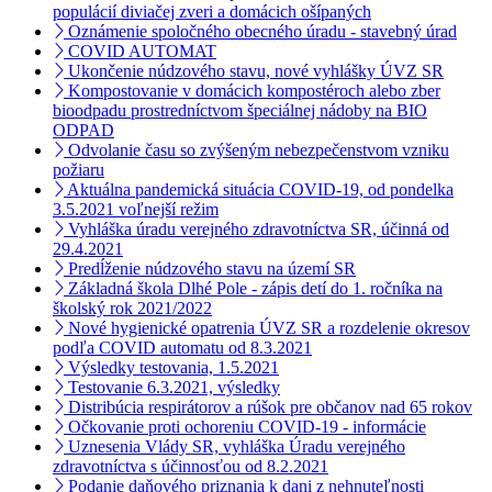
populácií diviačej zveri a domácich ošípaných
Oznámenie spoločného obecného úradu - stavebný úrad
COVID AUTOMAT
Ukončenie núdzového stavu, nové vyhlášky ÚVZ SR
Kompostovanie v domácich kompostéroch alebo zber
bioodpadu prostredníctvom špeciálnej nádoby na BIO
ODPAD
Odvolanie času so zvýšeným nebezpečenstvom vzniku
požiaru
Aktuálna pandemická situácia COVID-19, od pondelka
3.5.2021 voľnejší režim
Vyhláška úradu verejného zdravotníctva SR, účinná od
29.4.2021
Predĺženie núdzového stavu na území SR
Základná škola Dlhé Pole - zápis detí do 1. ročníka na
školský rok 2021/2022
Nové hygienické opatrenia ÚVZ SR a rozdelenie okresov
podľa COVID automatu od 8.3.2021
Výsledky testovania, 1.5.2021
Testovanie 6.3.2021, výsledky
Distribúcia respirátorov a rúšok pre občanov nad 65 rokov
Očkovanie proti ochoreniu COVID-19 - informácie
Uznesenia Vlády SR, vyhláška Úradu verejného
zdravotníctva s účinnosťou od 8.2.2021
Podanie daňového priznania k dani z nehnuteľnosti