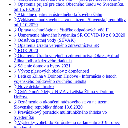
Opatrenia prijaté pre chod Obecného úradu vo Svederníku,
od 15.10.2020
Aktuálne opatrenia ústredného krízového štábu
Vyhlásenie núdzového stavu na území Slovenskej republiky
od 1.10.2020
Úprava technológie na čističke odpadových vôd II.
Usmernenie hlavného hygienika SR COVID-19 z 8.9.2020
Odstávka pitnej vody (SEVAK)
Opatrenia Úradu verejného zdravotníctva SR
ROK 2020
Opatrenia Úradu verejného zdravotníctva, Okresný úrad
Žilina, odbor krízového riadenia
Sčítanie domov a bytov 2021
Vývoz plastových obalov z domácností
Letisko Žilina v Dolnom Hričove - Informácia o letoch
vojenského prúdového cvičného lietadla
Nové detské ihrisko
Cvičné nočné lety UNIZA z Letiska Žilina v Dolnom
Hričove
Oznámenie o ukončení núdzového stavu na území
Slovenskej republiky dňom 13.6.2020
Prevádzkový poriadok multifunkčného ihriska vo
Svederníku
Výsledky volieb do Európskeho parlamentu 2019 - obec
Svederník