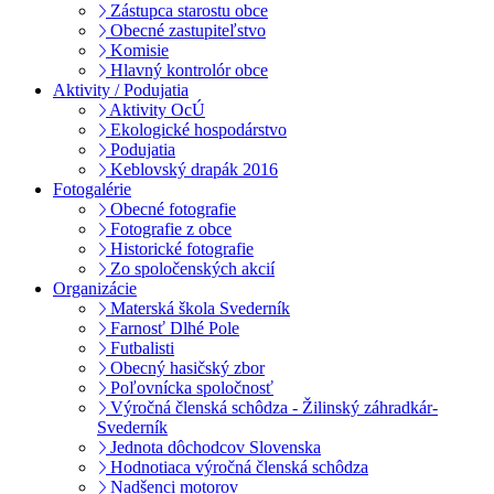
Zástupca starostu obce
Obecné zastupiteľstvo
Komisie
Hlavný kontrolór obce
Aktivity / Podujatia
Aktivity OcÚ
Ekologické hospodárstvo
Podujatia
Keblovský drapák 2016
Fotogalérie
Obecné fotografie
Fotografie z obce
Historické fotografie
Zo spoločenských akcií
Organizácie
Materská škola Svederník
Farnosť Dlhé Pole
Futbalisti
Obecný hasičský zbor
Poľovnícka spoločnosť
Výročná členská schôdza - Žilinský záhradkár-
Svederník
Jednota dôchodcov Slovenska
Hodnotiaca výročná členská schôdza
Nadšenci motorov