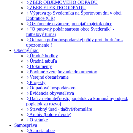
ZBER OBJEMOVÉHO ODPADU
ZBER ELEKTROODPADU
Výprava zo Svederníka na Športovom dni v obci
Dobratice (ČR)
Oznámenie o zámere prenajať majetok obce
"O putovný pohár starostu obce Svederník" -
futbalový turnaj
Ochrana poľnohospodárskej pôdy proti burinám -
upozornenie !
Obecný úrad
Úradné hodiny
Úradná tabuľa
Dokumenty
Povinné zverejňovanie dokumentov
Verejné obstarávanie
Projekty
Odpadové hospodárstvo
Evidencia obyvateľstva
Daň z nehnuteľnosti, poplatok za komunálny odpad,
poplatok za rozvoj
Stavebný úrad - tlačivá/formuláre
Archív (bolo v úvode)
O stránke
Samospráva
Starosta obce