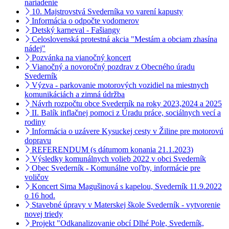
nariadenie
10. Majstrovstvá Svederníka vo varení kapusty
Informácia o odpočte vodomerov
Detský karneval - Fašiangy
Celoslovenská protestná akcia "Mestám a obciam zhasína
nádej"
Pozvánka na vianočný koncert
Vianočný a novoročný pozdrav z Obecného úradu
Svederník
Výzva - parkovanie motorových vozidiel na miestnych
komunikáciách a zimná údržba
Návrh rozpočtu obce Svederník na roky 2023,2024 a 2025
II. Balík inflačnej pomoci z Úradu práce, sociálnych vecí a
rodiny
Informácia o uzávere Kysuckej cesty v Žiline pre motorovú
dopravu
REFERENDUM (s dátumom konania 21.1.2023)
Výsledky komunálnych volieb 2022 v obci Svederník
Obec Svederník - Komunálne voľby, informácie pre
voličov
Koncert Sima Magušinová s kapelou, Svederník 11.9.2022
o 16 hod.
Stavebné úpravy v Materskej škole Svederník - vytvorenie
novej triedy
Projekt "Odkanalizovanie obcí Dlhé Pole, Svederník,