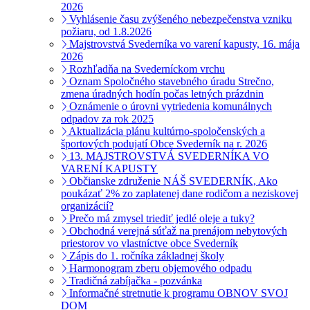
2026
Vyhlásenie času zvýšeného nebezpečenstva vzniku
požiaru, od 1.8.2026
Majstrovstvá Svederníka vo varení kapusty, 16. mája
2026
Rozhľadňa na Svederníckom vrchu
Oznam Spoločného stavebného úradu Strečno,
zmena úradných hodín počas letných prázdnin
Oznámenie o úrovni vytriedenia komunálnych
odpadov za rok 2025
Aktualizácia plánu kultúrno-spoločenských a
športových podujatí Obce Svederník na r. 2026
13. MAJSTROVSTVÁ SVEDERNÍKA VO
VARENÍ KAPUSTY
Občianske združenie NÁŠ SVEDERNÍK, Ako
poukázať 2% zo zaplatenej dane rodičom a neziskovej
organizácií?
Prečo má zmysel triediť jedlé oleje a tuky?
Obchodná verejná súťaž na prenájom nebytových
priestorov vo vlastníctve obce Svederník
Zápis do 1. ročníka základnej školy
Harmonogram zberu objemového odpadu
Tradičná zabíjačka - pozvánka
Informačné stretnutie k programu OBNOV SVOJ
DOM