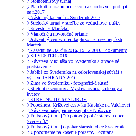
Stolnotenisový turnaj
Plán kultúrno-spoločenských a športových podujatí
na r.2017
Nástenný kalendár - Svederník 2017
Strelecký turnaj v streľbe zo vzduchovej pušky
Silvester v Marčeku
Vianočné a novoročné prianie
Adventný veniec pred kaplnkou v miestnej časti
Marček
Zasadnutie OZ č.8/2016, 15.12.2016 - dokumenty
SILVESTER 2016
Návšteva Mikuláša vo Svederníku a divadelné
predstavenie
Jablká zo Svederníka na celoslovenskej súťaži a
výstave JAHRADA 2016
Zima vo Svederníku - fotografická súťaž
Stretnutie seniorov a Výstava ovocia, zeleniny a
kvetov
STRETNUTIE SENIOROV
Pobožnosť Krížovej cesty ku Kaplnke na Valchovej
Návšteva našej partnerskej obce Nošovice
Futbalový turnaj "O putovný pohár starostu obce
Svederník"
Futbalový turnaj o pohár starostu obce Svederník
Upozornenie na kosenie porastov - ochrana