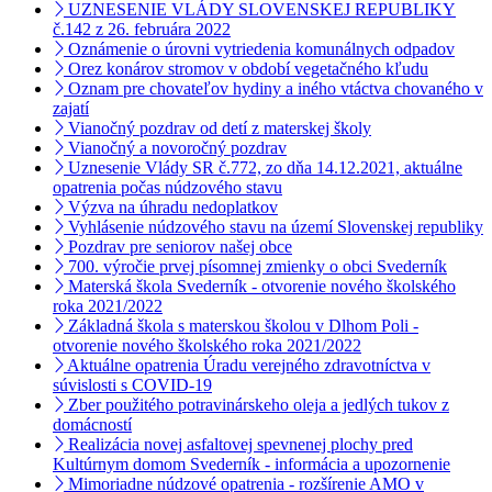
UZNESENIE VLÁDY SLOVENSKEJ REPUBLIKY
č.142 z 26. februára 2022
Oznámenie o úrovni vytriedenia komunálnych odpadov
Orez konárov stromov v období vegetačného kľudu
Oznam pre chovateľov hydiny a iného vtáctva chovaného v
zajatí
Vianočný pozdrav od detí z materskej školy
Vianočný a novoročný pozdrav
Uznesenie Vlády SR č.772, zo dňa 14.12.2021, aktuálne
opatrenia počas núdzového stavu
Výzva na úhradu nedoplatkov
Vyhlásenie núdzového stavu na území Slovenskej republiky
Pozdrav pre seniorov našej obce
700. výročie prvej písomnej zmienky o obci Svederník
Materská škola Svederník - otvorenie nového školského
roka 2021/2022
Základná škola s materskou školou v Dlhom Poli -
otvorenie nového školského roka 2021/2022
Aktuálne opatrenia Úradu verejného zdravotníctva v
súvislosti s COVID-19
Zber použitého potravinárskeho oleja a jedlých tukov z
domácností
Realizácia novej asfaltovej spevnenej plochy pred
Kultúrnym domom Svederník - informácia a upozornenie
Mimoriadne núdzové opatrenia - rozšírenie AMO v