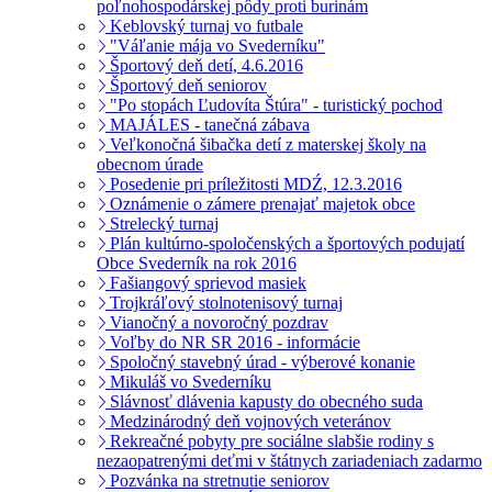
poľnohospodárskej pôdy proti burinám
Keblovský turnaj vo futbale
"Váľanie mája vo Svederníku"
Športový deň detí, 4.6.2016
Športový deň seniorov
"Po stopách Ľudovíta Štúra" - turistický pochod
MAJÁLES - tanečná zábava
Veľkonočná šibačka detí z materskej školy na
obecnom úrade
Posedenie pri príležitosti MDŹ, 12.3.2016
Oznámenie o zámere prenajať majetok obce
Strelecký turnaj
Plán kultúrno-spoločenských a športových podujatí
Obce Svederník na rok 2016
Fašiangový sprievod masiek
Trojkráľový stolnotenisový turnaj
Vianočný a novoročný pozdrav
Voľby do NR SR 2016 - informácie
Spoločný stavebný úrad - výberové konanie
Mikuláš vo Svederníku
Slávnosť dlávenia kapusty do obecného suda
Medzinárodný deň vojnových veteránov
Rekreačné pobyty pre sociálne slabšie rodiny s
nezaopatrenými deťmi v štátnych zariadeniach zadarmo
Pozvánka na stretnutie seniorov