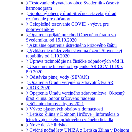
Testovanie obyvateľov obce Svederník - časový
harmonogram
Spoločný obecný úrad Strečno - stavebný úrad
oznámenie pre občanov
Celoplošné testovanie COVID - výzva pre
dobrovoľníkov
Opatrenia prijaté pre chod Obecného úradu vo
Svederníku, od 15.10.2020
Aktuálne opatrenia ústredného krízového štábu
Vyhlásenie núdzového stavu na území Slovenskej
republiky od 1.10.2020
Úprava technológie na čističke odpadových vôd II.
Usmernenie hlavného hygienika SR COVID-19 z
8.9.2020
Odstávka pitnej vody (SEVAK)
Opatrenia Úradu verejného zdravotníctva SR
ROK 2020
Opatrenia Úradu verejného zdravotníctva, Okresný
úrad Žilina, odbor krízového riadenia
Sčítanie domov a bytov 2021
Vývoz plastových obalov z domácností
Letisko Žilina v Dolnom Hričove - Informácia o
letoch vojenského prúdového cvičného lietadla
Nové detské ihrisko
Cvičné nočné lety UNIZA z Letiska Žilina v Dolnom