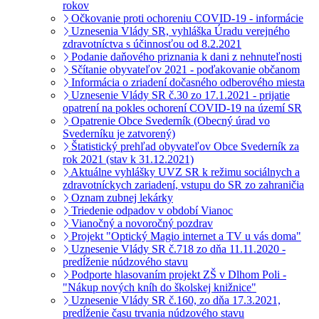
rokov
Očkovanie proti ochoreniu COVID-19 - informácie
Uznesenia Vlády SR, vyhláška Úradu verejného
zdravotníctva s účinnosťou od 8.2.2021
Podanie daňového priznania k dani z nehnuteľnosti
Sčítanie obyvateľov 2021 - poďakovanie občanom
Informácia o zriadení dočasného odberového miesta
Uznesenie Vlády SR č.30 zo 17.1.2021 - prijatie
opatrení na pokles ochorení COVID-19 na území SR
Opatrenie Obce Svederník (Obecný úrad vo
Svederníku je zatvorený)
Štatistický prehľad obyvateľov Obce Svederník za
rok 2021 (stav k 31.12.2021)
Aktuálne vyhlášky UVZ SR k režimu sociálnych a
zdravotníckych zariadení, vstupu do SR zo zahraničia
Oznam zubnej lekárky
Triedenie odpadov v období Vianoc
Vianočný a novoročný pozdrav
Projekt "Optický Magio internet a TV u vás doma"
Uznesenie Vlády SR č.718 zo dňa 11.11.2020 -
predĺženie núdzového stavu
Podporte hlasovaním projekt ZŠ v Dlhom Poli -
"Nákup nových kníh do školskej knižnice"
Uznesenie Vlády SR č.160, zo dňa 17.3.2021,
predĺženie času trvania núdzového stavu