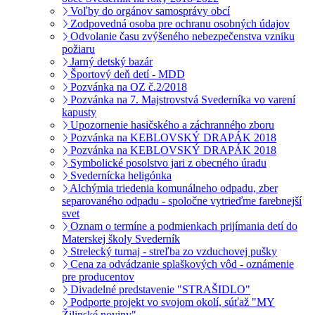
Voľby do orgánov samosprávy obcí
Zodpovedná osoba pre ochranu osobných údajov
Odvolanie času zvýšeného nebezpečenstva vzniku
požiaru
Jarný detský bazár
Športový deň detí - MDD
Pozvánka na OZ č.2/2018
Pozvánka na 7. Majstrovstvá Svederníka vo varení
kapusty
Upozornenie hasičského a záchranného zboru
Pozvánka na KEBLOVSKÝ DRAPÁK 2018
Pozvánka na KEBLOVSKÝ DRAPÁK 2018
Symbolické posolstvo jari z obecného úradu
Svedernícka heligónka
Alchýmia triedenia komunálneho odpadu, zber
separovaného odpadu - spoločne vytrieďme farebnejší
svet
Oznam o termíne a podmienkach prijímania detí do
Materskej školy Svederník
Strelecký turnaj - streľba zo vzduchovej pušky
Cena za odvádzanie splaškových vôd - oznámenie
pre producentov
Divadelné predstavenie "STRAŠIDLO"
Podporte projekt vo svojom okolí, súťaž "MY
Žilinské noviny"