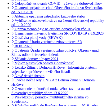
Celoplošné testovanie COVID - výzva pre dobrovoľníkov
Opatrenia prijaté pre chod Obecného úradu vo Svederníku,
od 15.10.2020
Aktuálne opatrenia ústredného krízového štábu
Vyhlásenie núdzového stavu na území Slovenskej republiky
od 1.10.2020
Úprava technológie na čističke odpadových vôd II.
Usmernenie hlavného hygienika SR COVID-19 z 8.9.2020
Odstávka pitnej vody (SEVAK)
Opatrenia Úradu verejného zdravotníctva SR
ROK 2020
Opatrenia Úradu verejného zdravotníctva, Okresný úrad
Žilina, odbor krízového riadenia
Sčítanie domov a bytov 2021
Vývoz plastových obalov z domácností
Letisko Žilina v Dolnom Hričove - Informácia o letoch
vojenského prúdového cvičného lietadla
Nové detské ihrisko
Cvičné nočné lety UNIZA z Letiska Žilina v Dolnom
Hričove
Oznámenie o ukončení núdzového stavu na území
Slovenskej republiky dňom 13.6.2020
Prevádzkový poriadok multifunkčného ihriska vo
Svederníku
Výsledky volieb do Európskeho parlamentu 2019 - obec