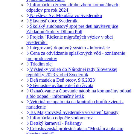
Informácie o zmene druhu zberu komunálnych
odpadov pre rok 2024
Návšteva Sv. Mikuláša vo Svederníku
Slávnosť obce Svederník
Školský autobusový spoj pre deti navštevujúce
Základnú školu v Dlhom Poli
Projekt "Riešenie migračných výziev v obci
Svederník"
Integrovaný dopravný systém - informácie
Cena za odvádzanie splaškových vôd - oznámenie
pre producentov
Triedim olej
Výsledky volieb do Národnej rady Slovenskej
republiky 2023 v obci Svederník
Deň matiek a Deň otcov, 9.6.2023
Slávnostné uvítanie detí do života
Označovanie a čipovanie nádob na komunálny odpad
a bio odpad - informačný leták
Veterinárne opatrenia na kontrolu chorôb zvierat -
nariadenie
10. Majstrovstvá Svederníka vo varení kapusty
Informácia o odpočte vodomerov
Detský karneval - Fašiangy
Celoslovenská protestná akcia "Mestám a obciam
zhasína nádej"