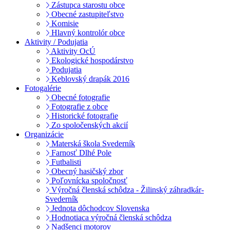
Zástupca starostu obce
Obecné zastupiteľstvo
Komisie
Hlavný kontrolór obce
Aktivity / Podujatia
Aktivity OcÚ
Ekologické hospodárstvo
Podujatia
Keblovský drapák 2016
Fotogalérie
Obecné fotografie
Fotografie z obce
Historické fotografie
Zo spoločenských akcií
Organizácie
Materská škola Svederník
Farnosť Dlhé Pole
Futbalisti
Obecný hasičský zbor
Poľovnícka spoločnosť
Výročná členská schôdza - Žilinský záhradkár-
Svederník
Jednota dôchodcov Slovenska
Hodnotiaca výročná členská schôdza
Nadšenci motorov