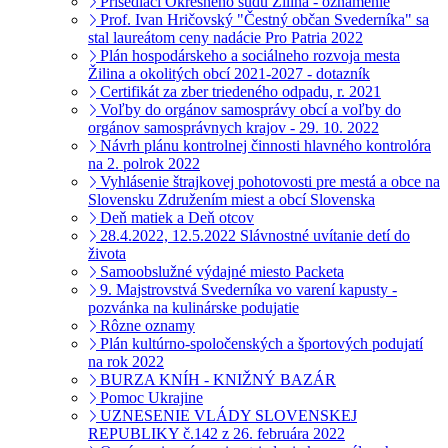
Prísediaci Okresného súdu Žilina - oznámenie
Prof. Ivan Hričovský "Čestný občan Svederníka" sa
stal laureátom ceny nadácie Pro Patria 2022
Plán hospodárskeho a sociálneho rozvoja mesta
Žilina a okolitých obcí 2021-2027 - dotazník
Certifikát za zber triedeného odpadu, r. 2021
Voľby do orgánov samosprávy obcí a voľby do
orgánov samosprávnych krajov - 29. 10. 2022
Návrh plánu kontrolnej činnosti hlavného kontrolóra
na 2. polrok 2022
Vyhlásenie štrajkovej pohotovosti pre mestá a obce na
Slovensku Združením miest a obcí Slovenska
Deň matiek a Deň otcov
28.4.2022, 12.5.2022 Slávnostné uvítanie detí do
života
Samoobslužné výdajné miesto Packeta
9. Majstrovstvá Svederníka vo varení kapusty -
pozvánka na kulinárske podujatie
Rôzne oznamy
Plán kultúrno-spoločenských a športových podujatí
na rok 2022
BURZA KNÍH - KNIŽNÝ BAZÁR
Pomoc Ukrajine
UZNESENIE VLÁDY SLOVENSKEJ
REPUBLIKY č.142 z 26. februára 2022