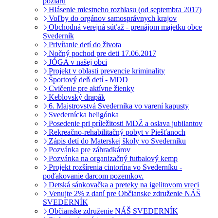
pôžiaru
Hlásenie miestneho rozhlasu (od septembra 2017)
Voľby do orgánov samosprávnych krajov
Obchodná verejná súťaž - prenájom majetku obce
Svederník
Privítanie detí do života
Nočný pochod pre deti 17.06.2017
JÓGA v našej obci
Projekt v oblasti prevencie kriminality
Športový deň detí - MDD
Cvičenie pre aktívne žienky
Keblovský drapák
6. Majstrovstvá Svederníka vo varení kapusty
Svedernícka heligónka
Posedenie pri príležitosti MDŽ a oslava jubilantov
Rekreačno-rehabilitačný pobyt v Piešťanoch
Zápis detí do Materskej školy vo Svederníku
Pozvánka pre záhradkárov
Pozvánka na organizačný futbalový kemp
Projekt rozšírenia cintorína vo Svederníku -
poďakovanie darcom pozemkov.
Detská sánkovačka a preteky na igelitovom vreci
Venujte 2% z daní pre Občianske združenie NÁŠ
SVEDERNÍK
Občianske združenie NÁŠ SVEDERNÍK