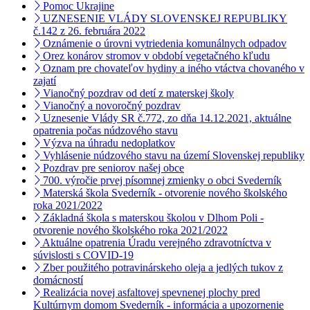
Pomoc Ukrajine
UZNESENIE VLÁDY SLOVENSKEJ REPUBLIKY
č.142 z 26. februára 2022
Oznámenie o úrovni vytriedenia komunálnych odpadov
Orez konárov stromov v období vegetačného kľudu
Oznam pre chovateľov hydiny a iného vtáctva chovaného v
zajatí
Vianočný pozdrav od detí z materskej školy
Vianočný a novoročný pozdrav
Uznesenie Vlády SR č.772, zo dňa 14.12.2021, aktuálne
opatrenia počas núdzového stavu
Výzva na úhradu nedoplatkov
Vyhlásenie núdzového stavu na území Slovenskej republiky
Pozdrav pre seniorov našej obce
700. výročie prvej písomnej zmienky o obci Svederník
Materská škola Svederník - otvorenie nového školského
roka 2021/2022
Základná škola s materskou školou v Dlhom Poli -
otvorenie nového školského roka 2021/2022
Aktuálne opatrenia Úradu verejného zdravotníctva v
súvislosti s COVID-19
Zber použitého potravinárskeho oleja a jedlých tukov z
domácností
Realizácia novej asfaltovej spevnenej plochy pred
Kultúrnym domom Svederník - informácia a upozornenie