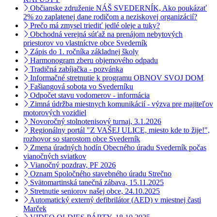
Občianske združenie NÁŠ SVEDERNÍK, Ako poukázať
2% zo zaplatenej dane rodičom a neziskovej organizácií?
Prečo má zmysel triediť jedlé oleje a tuky?
Obchodná verejná súťaž na prenájom nebytových
priestorov vo vlastníctve obce Svederník
Zápis do 1. ročníka základnej školy
Harmonogram zberu objemového odpadu
Tradičná zabíjačka - pozvánka
Informačné stretnutie k programu OBNOV SVOJ DOM
Fašiangová sobota vo Svederníku
Odpočet stavu vodomerov - informácia
Zimná údržba miestnych komunikácií - výzva pre majiteľov
motorových vozidiel
Novoročný stolnotenisový turnaj, 3.1.2026
Regionálny portál "Z VAŠEJ ULICE, miesto kde to žije!",
rozhovor so starostom obce Svederník
Zmena úradných hodín Obecného úradu Svederník počas
vianočných sviatkov
Vianočný pozdrav, PF 2026
Oznam Spoločného stavebného úradu Strečno
Svätomartinská tanečná zábava, 15.11.2025
Stretnutie seniorov našej obce, 24.10.2025
Automatický externý defibrilátor (AED) v miestnej časti
Marček