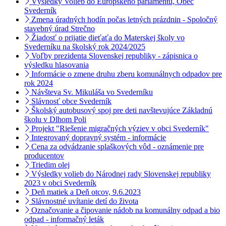
Výsledky Volieb do Európskeho parlamentu, Obec
Svederník
Zmena úradných hodín počas letných prázdnin - Spoločný
stavebný úrad Strečno
Žiadosť o prijatie dieťaťa do Materskej školy vo
Svederníku na školský rok 2024/2025
Voľby prezidenta Slovenskej republiky - zápisnica o
výsledku hlasovania
Informácie o zmene druhu zberu komunálnych odpadov pre
rok 2024
Návšteva Sv. Mikuláša vo Svederníku
Slávnosť obce Svederník
Školský autobusový spoj pre deti navštevujúce Základnú
školu v Dlhom Poli
Projekt "Riešenie migračných výziev v obci Svederník"
Integrovaný dopravný systém - informácie
Cena za odvádzanie splaškových vôd - oznámenie pre
producentov
Triedim olej
Výsledky volieb do Národnej rady Slovenskej republiky
2023 v obci Svederník
Deň matiek a Deň otcov, 9.6.2023
Slávnostné uvítanie detí do života
Označovanie a čipovanie nádob na komunálny odpad a bio
odpad - informačný leták