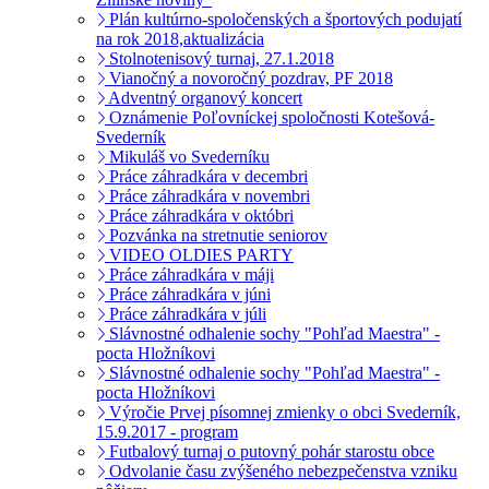
Plán kultúrno-spoločenských a športových podujatí
na rok 2018,aktualizácia
Stolnotenisový turnaj, 27.1.2018
Vianočný a novoročný pozdrav, PF 2018
Adventný organový koncert
Oznámenie Poľovníckej spoločnosti Kotešová-
Svederník
Mikuláš vo Svederníku
Práce záhradkára v decembri
Práce záhradkára v novembri
Práce záhradkára v októbri
Pozvánka na stretnutie seniorov
VIDEO OLDIES PARTY
Práce záhradkára v máji
Práce záhradkára v júni
Práce záhradkára v júli
Slávnostné odhalenie sochy "Pohľad Maestra" -
pocta Hložníkovi
Slávnostné odhalenie sochy "Pohľad Maestra" -
pocta Hložníkovi
Výročie Prvej písomnej zmienky o obci Svederník,
15.9.2017 - program
Futbalový turnaj o putovný pohár starostu obce
Odvolanie času zvýšeného nebezpečenstva vzniku