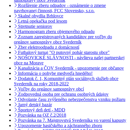
samosprávy obce Svederník
Rozšírenie zberu odpadov - oznámenie o zmene
navrhovanej činnosti, FCC Slovensko, s.r.o.
Skalné obydlia Brhlovce
Letná opekačka pod lesom
Stretnutie seniorov
Harmonogram zberu objemového odpadu
Zoznam zaregistrovaných kandidátov pre voľby do
orgánov samosprávy obce Svederník
Zber elektroodpadu z domácností
Futbalový turnaj "O putovný pohár starostu obce"
NOŠOVICKÉ SLÁVNOSTI - návšteva našej partnerskej
obce na Morave
Kanalizácia a ČOV Svederník - upozornenie pre občanov
Informácia o pohybe medveďa hnedého!
Dodatok č. 1, Komunitný plán sociálnych služieb obce
Svederník na roky 2018-2022
Voľby do orgánov samosprávy obcí
Zodpovedná osoba pre ochranu osobných údajov
Odvolanie času zvýšeného nebezpečenstva vzniku požiaru
Jarný detský bazár
Športový deň detí - MDD
Pozvánka na OZ č.2/2018
Pozvánka na 7. Majstrovstvá Svederníka vo varení kapusty
Upozornenie hasičského a záchranného zboru