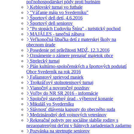
poľnohospodárskej pôdy proti burinám
Keblovský turnaj vo futbale
"Váľanie mája vo Svederníku"
Športový deň detí, 4.6.2016
Športový deň seniorov
"Po stopách Ľudovíta Štúra" - turistický pochod
MAJÁLES - tanečná zábava
Veľkonočná šibačka detí z materskej školy na
obecnom úrade
Posedenie pri príležitosti MDŹ, 12.3.2016
Oznámenie o zámere prenajať majetok obce
Strelecký turnaj
Plán kultúrno-spoločenských a športových podujatí
Obce Svederník na rok 2016
Fašiangový sprievod masiek
Trojkráľový stolnotenisový turnaj
Vianočný a novoročný pozdrav
Voľby do NR SR 2016 - informácie
Spoločný stavebný úrad - výberové konanie
Mikuláš vo Svederníku
Slávnosť dlávenia kapusty do obecného suda
Medzinárodný deň vojnových veteránov
Rekreačné pobyty pre sociálne slabšie rodiny s
nezaopatrenými deťmi v štátnych zariadeniach zadarmo
Pozvánka na stretnutie seniorov