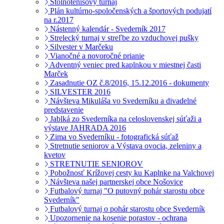
Stolnotenisový turnaj
Plán kultúrno-spoločenských a športových podujatí
na r.2017
Nástenný kalendár - Svederník 2017
Strelecký turnaj v streľbe zo vzduchovej pušky
Silvester v Marčeku
Vianočné a novoročné prianie
Adventný veniec pred kaplnkou v miestnej časti
Marček
Zasadnutie OZ č.8/2016, 15.12.2016 - dokumenty
SILVESTER 2016
Návšteva Mikuláša vo Svederníku a divadelné
predstavenie
Jablká zo Svederníka na celoslovenskej súťaži a
výstave JAHRADA 2016
Zima vo Svederníku - fotografická súťaž
Stretnutie seniorov a Výstava ovocia, zeleniny a
kvetov
STRETNUTIE SENIOROV
Pobožnosť Krížovej cesty ku Kaplnke na Valchovej
Návšteva našej partnerskej obce Nošovice
Futbalový turnaj "O putovný pohár starostu obce
Svederník"
Futbalový turnaj o pohár starostu obce Svederník
Upozornenie na kosenie porastov - ochrana