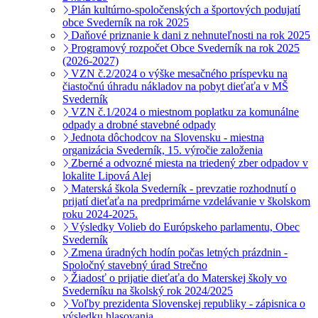
Plán kultúrno-spoločenských a športových podujatí
obce Svederník na rok 2025
Daňové priznanie k dani z nehnuteľnosti na rok 2025
Programový rozpočet Obce Svederník na rok 2025
(2026-2027)
VZN č.2/2024 o výške mesačného príspevku na
čiastočnú úhradu nákladov na pobyt dieťaťa v MŠ
Svederník
VZN č.1/2024 o miestnom poplatku za komunálne
odpady a drobné stavebné odpady
Jednota dôchodcov na Slovensku - miestna
organizácia Svederník, 15. výročie založenia
Zberné a odvozné miesta na triedený zber odpadov v
lokalite Lipová Alej
Materská škola Svederník - prevzatie rozhodnutí o
prijatí dieťaťa na predprimárne vzdelávanie v školskom
roku 2024-2025.
Výsledky Volieb do Európskeho parlamentu, Obec
Svederník
Zmena úradných hodín počas letných prázdnin -
Spoločný stavebný úrad Strečno
Žiadosť o prijatie dieťaťa do Materskej školy vo
Svederníku na školský rok 2024/2025
Voľby prezidenta Slovenskej republiky - zápisnica o
výsledku hlasovania