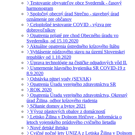
Testovanie obyvateľov obce Svederník - časový
harmonogram
Spoločný obecný úrad Strečno - stavebný úrad
oznámenie pre občanov
Celoplošné testovanie COVID - výzva pre
dobrovoľníkov
Opatrenia prijaté pre chod Obecného úradu vo
Svederníku, od 15.10.2020
Aktuálne opatrenia ústredného krízového štábu
Vyhlásenie núdzového stavu na území Slovenskej
republiky od 1.10.2020
Úprava technológie na čističke odpadových vôd II.
Usmernenie hlavného hygienika SR COVID-19 z
8.9.2020
Odstávka pitnej vody (SEVAK)
Opatrenia Úradu verejného zdravotníctva SR
ROK 2020
Opatrenia Úradu verejného zdravotníctva, Okresný
úrad Žilina, odbor krízového riadenia
Sčítanie domov a bytov 2021
Vývoz plastových obalov z domácností
Letisko Žilina v Dolnom Hričove - Informácia o
letoch vojenského prúdového cvičného lietadla
Nové detské ihrisko
Cvičné nočné lety UNIZA z Letiska Žilina v Dolnom