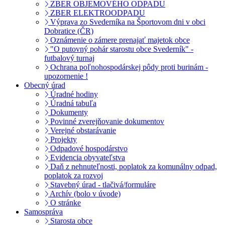
ZBER OBJEMOVÉHO ODPADU
ZBER ELEKTROODPADU
Výprava zo Svederníka na Športovom dni v obci
Dobratice (ČR)
Oznámenie o zámere prenajať majetok obce
"O putovný pohár starostu obce Svederník" -
futbalový turnaj
Ochrana poľnohospodárskej pôdy proti burinám -
upozornenie !
Obecný úrad
Úradné hodiny
Úradná tabuľa
Dokumenty
Povinné zverejňovanie dokumentov
Verejné obstarávanie
Projekty
Odpadové hospodárstvo
Evidencia obyvateľstva
Daň z nehnuteľnosti, poplatok za komunálny odpad,
poplatok za rozvoj
Stavebný úrad - tlačivá/formuláre
Archív (bolo v úvode)
O stránke
Samospráva
Starosta obce