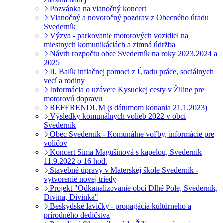
Pozvánka na vianočný koncert
Vianočný a novoročný pozdrav z Obecného úradu
Svederník
Výzva - parkovanie motorových vozidiel na
miestnych komunikáciách a zimná údržba
Návrh rozpočtu obce Svederník na roky 2023,2024 a
2025
II. Balík inflačnej pomoci z Úradu práce, sociálnych
vecí a rodiny
Informácia o uzávere Kysuckej cesty v Žiline pre
motorovú dopravu
REFERENDUM (s dátumom konania 21.1.2023)
Výsledky komunálnych volieb 2022 v obci
Svederník
Obec Svederník - Komunálne voľby, informácie pre
voličov
Koncert Sima Magušinová s kapelou, Svederník
11.9.2022 o 16 hod.
Stavebné úpravy v Materskej škole Svederník -
vytvorenie novej triedy
Projekt "Odkanalizovanie obcí Dlhé Pole, Svederník,
Divina, Divinka"
Beskydské lavičky - propagácia kultúrneho a
prírodného dedičstva