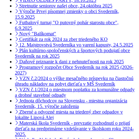
VIDEO OLDIES PÁRTY, 18.10.2025
Stretnutie seniorov našej obce, 24.októbra 2025
Výročie Prvej písomnej zmienky o obci Svederník,
15.9.2025
Futbalový turnaj "O putovný pohár starostu obce",
6.9.2025
Nový "Balíkomat"
Certifikát za rok 2024 za zber triedeného KO
12. Majstrovstvá Svederníka vo varení kapusty, 24.5.2025
Plán kultúrno-spoločenských a športových podujatí obce
Svederník na rok 2025
Daňové priznanie k dani z nehnuteľnosti na rok 2025
Programový rozpočet Obce Svederník na rok 2025 (2026-
2027)
VZN č.2/2024 o výške mesačného príspevku na čiastočnú
úhradu nákladov na pobyt dieťaťa v MŠ Svederník
VZN č.1/2024 o miestnom poplatku za komunálne odpady
a drobné stavebné odpady
Jednota dôchodcov na Slovensku - miestna organizácia
Svederník, 15. výročie založenia
Zberné a odvozné miesta na triedený zber odpadov v
lokalite Lipová Alej
Materská škola Svederník - prevzatie rozhodnutí o prijatí
dieťaťa na predprimárne vzdelávanie v školskom roku 2024-
2025.