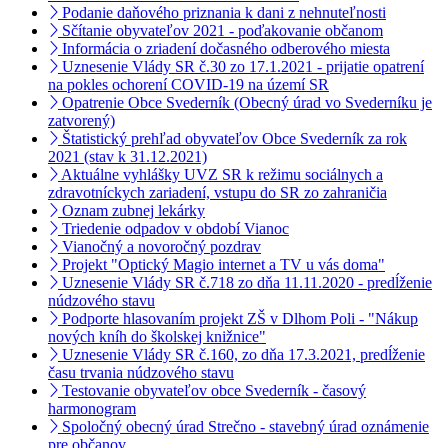
Podanie daňového priznania k dani z nehnuteľnosti
Sčítanie obyvateľov 2021 - poďakovanie občanom
Informácia o zriadení dočasného odberového miesta
Uznesenie Vlády SR č.30 zo 17.1.2021 - prijatie opatrení
na pokles ochorení COVID-19 na území SR
Opatrenie Obce Svederník (Obecný úrad vo Svederníku je
zatvorený)
Štatistický prehľad obyvateľov Obce Svederník za rok
2021 (stav k 31.12.2021)
Aktuálne vyhlášky UVZ SR k režimu sociálnych a
zdravotníckych zariadení, vstupu do SR zo zahraničia
Oznam zubnej lekárky
Triedenie odpadov v období Vianoc
Vianočný a novoročný pozdrav
Projekt "Optický Magio internet a TV u vás doma"
Uznesenie Vlády SR č.718 zo dňa 11.11.2020 - predĺženie
núdzového stavu
Podporte hlasovaním projekt ZŠ v Dlhom Poli - "Nákup
nových kníh do školskej knižnice"
Uznesenie Vlády SR č.160, zo dňa 17.3.2021, predĺženie
času trvania núdzového stavu
Testovanie obyvateľov obce Svederník - časový
harmonogram
Spoločný obecný úrad Strečno - stavebný úrad oznámenie
pre občanov