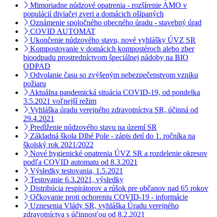
Mimoriadne núdzové opatrenia - rozšírenie AMO v
populácií diviačej zveri a domácich ošípaných
Oznámenie spoločného obecného úradu - stavebný úrad
COVID AUTOMAT
Ukončenie núdzového stavu, nové vyhlášky ÚVZ SR
Kompostovanie v domácich kompostéroch alebo zber
bioodpadu prostredníctvom špeciálnej nádoby na BIO
ODPAD
Odvolanie času so zvýšeným nebezpečenstvom vzniku
požiaru
Aktuálna pandemická situácia COVID-19, od pondelka
3.5.2021 voľnejší režim
Vyhláška úradu verejného zdravotníctva SR, účinná od
29.4.2021
Predĺženie núdzového stavu na území SR
Základná škola Dlhé Pole - zápis detí do 1. ročníka na
školský rok 2021/2022
Nové hygienické opatrenia ÚVZ SR a rozdelenie okresov
podľa COVID automatu od 8.3.2021
Výsledky testovania, 1.5.2021
Testovanie 6.3.2021, výsledky
Distribúcia respirátorov a rúšok pre občanov nad 65 rokov
Očkovanie proti ochoreniu COVID-19 - informácie
Uznesenia Vlády SR, vyhláška Úradu verejného
zdravotníctva s účinnosťou od 8.2.2021