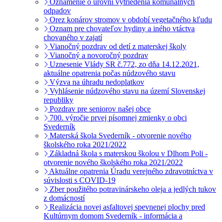
Oznámenie o úrovni vytriedenia komunálnych
odpadov
Orez konárov stromov v období vegetačného kľudu
Oznam pre chovateľov hydiny a iného vtáctva
chovaného v zajatí
Vianočný pozdrav od detí z materskej školy
Vianočný a novoročný pozdrav
Uznesenie Vlády SR č.772, zo dňa 14.12.2021,
aktuálne opatrenia počas núdzového stavu
Výzva na úhradu nedoplatkov
Vyhlásenie núdzového stavu na území Slovenskej
republiky
Pozdrav pre seniorov našej obce
700. výročie prvej písomnej zmienky o obci
Svederník
Materská škola Svederník - otvorenie nového
školského roka 2021/2022
Základná škola s materskou školou v Dlhom Poli -
otvorenie nového školského roka 2021/2022
Aktuálne opatrenia Úradu verejného zdravotníctva v
súvislosti s COVID-19
Zber použitého potravinárskeho oleja a jedlých tukov
z domácností
Realizácia novej asfaltovej spevnenej plochy pred
Kultúrnym domom Svederník - informácia a