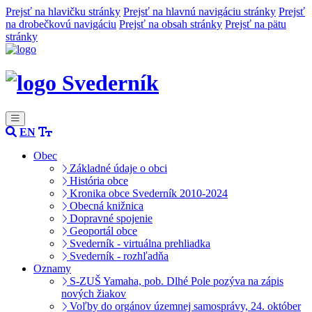
Prejsť na hlavičku stránky
Prejsť na hlavnú navigáciu stránky
Prejsť
na drobečkovú navigáciu
Prejsť na obsah stránky
Prejsť na pätu
stránky
Svederník
EN
Obec
Základné údaje o obci
História obce
Kronika obce Svederník 2010-2024
Obecná knižnica
Dopravné spojenie
Geoportál obce
Svederník - virtuálna prehliadka
Svederník - rozhľadňa
Oznamy
S-ZUŠ Yamaha, pob. Dlhé Pole pozýva na zápis
nových žiakov
Voľby do orgánov územnej samosprávy, 24. október