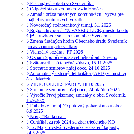
Fašiangová sobota vo Svederníku
Odpočet stavu vodomerov - informácia
Zimná údržba miestnych komunikácií - výzva pre
majiteľov motorových vozidiel
Novoročný stolnotenisový turnaj, 3.1.2026
Regionálny portál "Z VAŠEJ ULICE, miesto kde to
žije!", rozhovor so starostom obce Svederník
Zmena úradných hodín Obecného úradu Svederník
počas vianočných sviatkov
Vianočný pozdrav, PF 2026
Oznam Spoločného stavebného úradu Strečno
Svätomartinská tanečná zábava, 15.11.2025
Stretnutie seniorov našej obce, 24.10.2025
Automatický externý defibrilátor (AED) v miestnej
časti Marček
VIDEO OLDIES PÁRTY, 18.10.2025
Stretnutie seniorov našej obce, 24.októbra 2025
Výročie Prvej písomnej zmienky o obci Svederník,
15.9.2025
Futbalový turnaj "O putovný pohár starostu obce",
6.9.2025
Nový "Balíkomat"
Certifikát za rok 2024 za zber triedeného KO
12. Majstrovstvá Svederníka vo varení kapusty,
24.5.2025