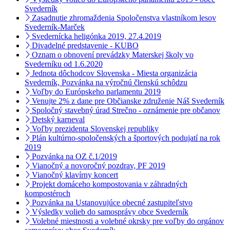
Svederník
Zasadnutie zhromaždenia Spoločenstva vlastníkom lesov
Svederník-Marček
Svedernícka heligónka 2019, 27.4.2019
Divadelné predstavenie - KUBO
Oznam o obnovení prevádzky Materskej školy vo
Svederníku od 1.6.2020
Jednota dôchodcov Slovenska - Miesta organizácia
Svederník, Pozvánka na výročnú členskú schôdzu
Voľby do Európskeho parlamentu 2019
Venujte 2% z dane pre Občianske združenie Náš Svederník
Spoločný stavebný úrad Strečno - oznámenie pre občanov
Detský karneval
Voľby prezidenta Slovenskej republiky
Plán kultúrno-spoločenských a športových podujatí na rok
2019
Pozvánka na OZ č.1/2019
Vianočný a novoročný pozdrav, PF 2019
Vianočný klavírny koncert
Projekt domáceho kompostovania v záhradných
kompostéroch
Pozvánka na Ustanovujúce obecné zastupiteľstvo
Výsledky volieb do samosprávy obce Svederník
Volebné miestnosti a volebné okrsky pre voľby do orgánov