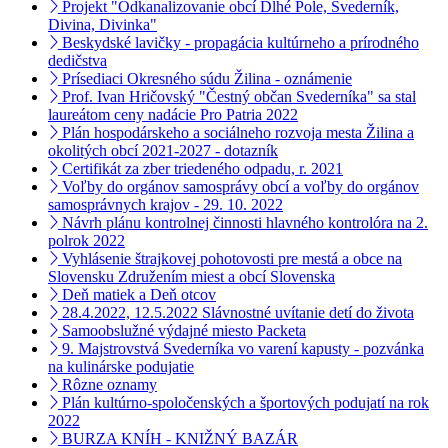
Projekt "Odkanalizovanie obcí Dlhé Pole, Svederník,
Divina, Divinka"
Beskydské lavičky - propagácia kultúrneho a prírodného
dedičstva
Prísediaci Okresného súdu Žilina - oznámenie
Prof. Ivan Hričovský "Čestný občan Svederníka" sa stal
laureátom ceny nadácie Pro Patria 2022
Plán hospodárskeho a sociálneho rozvoja mesta Žilina a
okolitých obcí 2021-2027 - dotazník
Certifikát za zber triedeného odpadu, r. 2021
Voľby do orgánov samosprávy obcí a voľby do orgánov
samosprávnych krajov - 29. 10. 2022
Návrh plánu kontrolnej činnosti hlavného kontrolóra na 2.
polrok 2022
Vyhlásenie štrajkovej pohotovosti pre mestá a obce na
Slovensku Združením miest a obcí Slovenska
Deň matiek a Deň otcov
28.4.2022, 12.5.2022 Slávnostné uvítanie detí do života
Samoobslužné výdajné miesto Packeta
9. Majstrovstvá Svederníka vo varení kapusty - pozvánka
na kulinárske podujatie
Rôzne oznamy
Plán kultúrno-spoločenských a športových podujatí na rok
2022
BURZA KNÍH - KNIŽNÝ BAZÁR