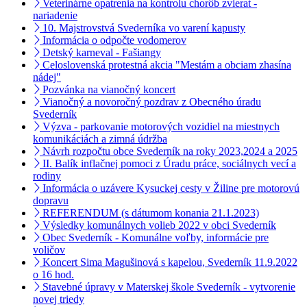
Veterinárne opatrenia na kontrolu chorôb zvierat -
nariadenie
10. Majstrovstvá Svederníka vo varení kapusty
Informácia o odpočte vodomerov
Detský karneval - Fašiangy
Celoslovenská protestná akcia "Mestám a obciam zhasína
nádej"
Pozvánka na vianočný koncert
Vianočný a novoročný pozdrav z Obecného úradu
Svederník
Výzva - parkovanie motorových vozidiel na miestnych
komunikáciách a zimná údržba
Návrh rozpočtu obce Svederník na roky 2023,2024 a 2025
II. Balík inflačnej pomoci z Úradu práce, sociálnych vecí a
rodiny
Informácia o uzávere Kysuckej cesty v Žiline pre motorovú
dopravu
REFERENDUM (s dátumom konania 21.1.2023)
Výsledky komunálnych volieb 2022 v obci Svederník
Obec Svederník - Komunálne voľby, informácie pre
voličov
Koncert Sima Magušinová s kapelou, Svederník 11.9.2022
o 16 hod.
Stavebné úpravy v Materskej škole Svederník - vytvorenie
novej triedy