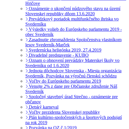
Hričove
Oznámenie o ukončení núdzového stavu na území
Slovenskej republiky dňom 13.6.2020
Prevádzkový poriadok multifunkčného ihriska vo
Svederníku
Výsledky volieb do Európskeho parlamentu 2019 -
obec Svederník
Zasadnutie zhromaždenia Spoločenstva vlastníkom
lesov Svederník-Marček
Svedernícka heligónka 2019, 27.4.2019
Divadelné predstavenie - KUBO
Oznam o obnovení prevádzky Materskej školy vo
Svederníku od 1.6.2020
Jednota dôchodcov Slovenska - Miesta organizácia
Svederník, Pozvánka na výročnú členskú schôdzu
Voľby do Európskeho parlamentu 2019
Venujte 2% z dane pre Občianske združenie Náš
Svederník
Spoločný stavebný úrad Strečno - oznámenie pre
občanov
Detský karneval
Voľby prezidenta Slovenskej republiky
Plán kultúrno-spoločenských a športových podujatí
na rok 2019
Pozvánka na OZ č.1/2019