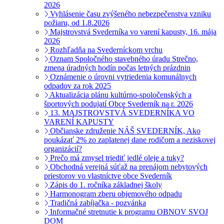
2026
Vyhlásenie času zvýšeného nebezpečenstva vzniku
požiaru, od 1.8.2026
Majstrovstvá Svederníka vo varení kapusty, 16. mája
2026
Rozhľadňa na Svederníckom vrchu
Oznam Spoločného stavebného úradu Strečno,
zmena úradných hodín počas letných prázdnin
Oznámenie o úrovni vytriedenia komunálnych
odpadov za rok 2025
Aktualizácia plánu kultúrno-spoločenských a
športových podujatí Obce Svederník na r. 2026
13. MAJSTROVSTVÁ SVEDERNÍKA VO
VARENÍ KAPUSTY
Občianske združenie NÁŠ SVEDERNÍK, Ako
poukázať 2% zo zaplatenej dane rodičom a neziskovej
organizácií?
Prečo má zmysel triediť jedlé oleje a tuky?
Obchodná verejná súťaž na prenájom nebytových
priestorov vo vlastníctve obce Svederník
Zápis do 1. ročníka základnej školy
Harmonogram zberu objemového odpadu
Tradičná zabíjačka - pozvánka
Informačné stretnutie k programu OBNOV SVOJ
DOM