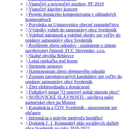
Vianočný a novoročný pozdrav, PF 2019
Vianočný klavírny koncert
Projekt domáceho kompostovania v záhradných
kompostéroch
Pozvánka na Ustanovujúce obecné zastupiteľstvo
Výsledky volieb do samosprávy obce Svederník
Volebné miestnosti a volebné okrsky pre voľby do
orgánov samosprávy obce Svederník
Rozšírenie zberu odpadov - oznámenie o zmene
navrhovanej činnosti, FCC Slovensko, s.r.o.
Skalné obydlia Brhlovce
Letná opekačka pod lesom
Stretnutie seniorov
Harmonogram zberu objemového odpadu
Zoznam zaregistrovaných kandidátov pre voľby do
orgánov samosprávy obce Svederník
Zber elektroodpadu z domácností
Futbalový turnaj "O putovný pohár starostu obce"
NOŠOVICKÉ SLÁVNOSTI - návšteva našej
partnerskej obce na Morave
Kanalizácia a ČOV Svederník - upozornenie pre
občanov
Informácia o pohybe medveďa hnedého!
Dodatok č. 1, Komunitný plán sociálnych služieb
obce Svederník na roky 2018-2022