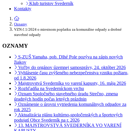
Klub turistov Svederník
Kontakty
Oznamy
VZN č.1/2024 o miestnom poplatku za komunálne odpady a drobné
stavebné odpady
OZNAMY
S-ZUŠ Yamaha, pob. Dlhé Pole pozýva na zápis nových
žiakov
Voľby do orgánov územnej samosprávy, 24. október 2026
Vyhlásenie času zvýšeného nebezpečenstva vzniku požiaru,
od 1.8.2026
Majstrovstvá Svederníka vo varení kapusty, 16. mája 2026
Rozhľadňa na Svederníckom vrchu
Oznam Spoločného stavebného úradu Strečno, zmena
úradných hodín počas letných prázdnin
Oznámenie o úrovni vytriedenia komunálnych odpadov za
rok 2025
Aktualizácia plánu kultúrno-spoločenských a športových
podujatí Obce Svederník na r. 2026
13. MAJSTROVSTVÁ SVEDERNÍKA VO VARENÍ
KAPUSTY