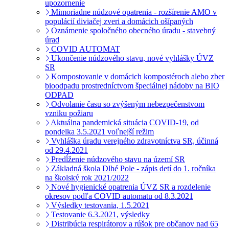
upozornenie
Mimoriadne núdzové opatrenia - rozšírenie AMO v
populácií diviačej zveri a domácich ošípaných
Oznámenie spoločného obecného úradu - stavebný
úrad
COVID AUTOMAT
Ukončenie núdzového stavu, nové vyhlášky ÚVZ
SR
Kompostovanie v domácich kompostéroch alebo zber
bioodpadu prostredníctvom špeciálnej nádoby na BIO
ODPAD
Odvolanie času so zvýšeným nebezpečenstvom
vzniku požiaru
Aktuálna pandemická situácia COVID-19, od
pondelka 3.5.2021 voľnejší režim
Vyhláška úradu verejného zdravotníctva SR, účinná
od 29.4.2021
Predĺženie núdzového stavu na území SR
Základná škola Dlhé Pole - zápis detí do 1. ročníka
na školský rok 2021/2022
Nové hygienické opatrenia ÚVZ SR a rozdelenie
okresov podľa COVID automatu od 8.3.2021
Výsledky testovania, 1.5.2021
Testovanie 6.3.2021, výsledky
Distribúcia respirátorov a rúšok pre občanov nad 65