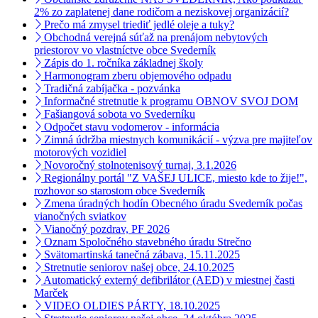
2% zo zaplatenej dane rodičom a neziskovej organizácií?
Prečo má zmysel triediť jedlé oleje a tuky?
Obchodná verejná súťaž na prenájom nebytových
priestorov vo vlastníctve obce Svederník
Zápis do 1. ročníka základnej školy
Harmonogram zberu objemového odpadu
Tradičná zabíjačka - pozvánka
Informačné stretnutie k programu OBNOV SVOJ DOM
Fašiangová sobota vo Svederníku
Odpočet stavu vodomerov - informácia
Zimná údržba miestnych komunikácií - výzva pre majiteľov
motorových vozidiel
Novoročný stolnotenisový turnaj, 3.1.2026
Regionálny portál "Z VAŠEJ ULICE, miesto kde to žije!",
rozhovor so starostom obce Svederník
Zmena úradných hodín Obecného úradu Svederník počas
vianočných sviatkov
Vianočný pozdrav, PF 2026
Oznam Spoločného stavebného úradu Strečno
Svätomartinská tanečná zábava, 15.11.2025
Stretnutie seniorov našej obce, 24.10.2025
Automatický externý defibrilátor (AED) v miestnej časti
Marček
VIDEO OLDIES PÁRTY, 18.10.2025