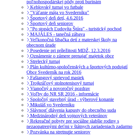
poľnohospodárskej pôdy proti burinám
Keblovský turnaj vo futbale
"Váľanie mája vo Svederníku"
Športový deň detí, 4.6.2016
Športový deň seniorov
"Po stopách Ľudovíta Štúra" - turistický pochod
MAJÁLES - tanečná zábava
Veľkonočná šibačka detí z materskej školy na
obecnom úrade
Posedenie pri príležitosti MDŹ, 12.3.2016
Oznámenie o zámere prenajať majetok obce
Strelecký turnaj
Plán kultúrno-spoločenských a športových podujatí
Obce Svederník na rok 2016
Fašiangový sprievod masiek
Trojkráľový stolnotenisový turnaj
Vianočný a novoročný pozdrav
Voľby do NR SR 2016 - informácie
Spoločný stavebný úrad - výberové konanie
Mikuláš vo Svederníku
Slávnosť dlávenia kapusty do obecného suda
Medzinárodný deň vojnových veteránov
Rekreačné pobyty pre sociálne slabšie rodiny s
nezaopatrenými deťmi v štátnych zariadeniach zadarmo
Pozvánka na stretnutie seniorov