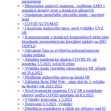
upozornenie
Mimoriadne núdzové opatrenia - rozšírenie AMO v
populácií diviačej zveri a domácich ošípaných
Oznámenie spoločného obecného úradu - stavebný
úrad
COVID AUTOMAT
Ukončenie núdzového stavu, nové vyhlášky ÚVZ
SR
Kompostovanie v domácich kompostéroch alebo zber
bioodpadu prostredníctvom špeciálnej nádoby na BIO
ODPAD
Odvolanie času so zvýšeným nebezpečenstvom
vzniku požiaru
Aktuálna pandemická situácia COVID-19, od
pondelka 3.5.2021 voľnejší režim
Vyhláška úradu verejného zdravotníctva SR, účinná
od 29.4.2021
Predĺženie núdzového stavu na území SR
Základná škola Dlhé Pole - zápis detí do 1. ročníka
na školský rok 2021/2022
Nové hygienické opatrenia ÚVZ SR a rozdelenie
okresov podľa COVID automatu od 8.3.2021
Výsledky testovania, 1.5.2021
Testovanie 6.3.2021, výsledky
Distribúcia respirátorov a rúšok pre občanov nad 65