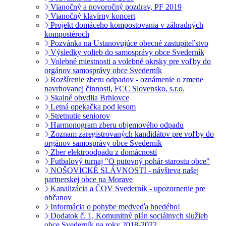
Vianočný a novoročný pozdrav, PF 2019
Vianočný klavírny koncert
Projekt domáceho kompostovania v záhradných
kompostéroch
Pozvánka na Ustanovujúce obecné zastupiteľstvo
Výsledky volieb do samosprávy obce Svederník
Volebné miestnosti a volebné okrsky pre voľby do
orgánov samosprávy obce Svederník
Rozšírenie zberu odpadov - oznámenie o zmene
navrhovanej činnosti, FCC Slovensko, s.r.o.
Skalné obydlia Brhlovce
Letná opekačka pod lesom
Stretnutie seniorov
Harmonogram zberu objemového odpadu
Zoznam zaregistrovaných kandidátov pre voľby do
orgánov samosprávy obce Svederník
Zber elektroodpadu z domácností
Futbalový turnaj "O putovný pohár starostu obce"
NOŠOVICKÉ SLÁVNOSTI - návšteva našej
partnerskej obce na Morave
Kanalizácia a ČOV Svederník - upozornenie pre
občanov
Informácia o pohybe medveďa hnedého!
Dodatok č. 1, Komunitný plán sociálnych služieb
obce Svederník na roky 2018-2022