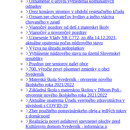
Oznámenie o úrovni vytriedenia komunálnych
odpadov
Orez konárov stromov v období vegetačného kľudu
Oznam pre chovateľov hydiny a iného vtáctva
chovaného v zajatí
Vianočný pozdrav od detí z materskej školy
Vianočný a novoročný pozdrav
Uznesenie Vlády SR č.772, zo dňa 14.12.2021,
aktuálne opatrenia počas núdzového stavu
Výzva na úhradu nedoplatkov
Vyhlásenie núdzového stavu na území Slovenskej
republiky
Pozdrav pre seniorov našej obce
700. výročie prvej písomnej zmienky o obci
Svederník
Materská škola Svederník - otvorenie nového
školského roka 2021/2022
Základná škola s materskou školou v Dlhom Poli -
otvorenie nového školského roka 2021/2022
Aktuálne opatrenia Úradu verejného zdravotníctva v
súvislosti s COVID-19
Zber použitého potravinárskeho oleja a jedlých tukov
z domácností
Realizácia novej asfaltovej spevnenej plochy pred
Kultúrnym domom Svederník - informácia a