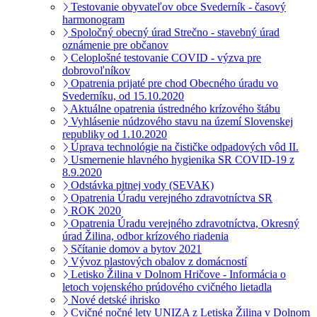
Testovanie obyvateľov obce Svederník - časový
harmonogram
Spoločný obecný úrad Strečno - stavebný úrad
oznámenie pre občanov
Celoplošné testovanie COVID - výzva pre
dobrovoľníkov
Opatrenia prijaté pre chod Obecného úradu vo
Svederníku, od 15.10.2020
Aktuálne opatrenia ústredného krízového štábu
Vyhlásenie núdzového stavu na území Slovenskej
republiky od 1.10.2020
Úprava technológie na čističke odpadových vôd II.
Usmernenie hlavného hygienika SR COVID-19 z
8.9.2020
Odstávka pitnej vody (SEVAK)
Opatrenia Úradu verejného zdravotníctva SR
ROK 2020
Opatrenia Úradu verejného zdravotníctva, Okresný
úrad Žilina, odbor krízového riadenia
Sčítanie domov a bytov 2021
Vývoz plastových obalov z domácností
Letisko Žilina v Dolnom Hričove - Informácia o
letoch vojenského prúdového cvičného lietadla
Nové detské ihrisko
Cvičné nočné lety UNIZA z Letiska Žilina v Dolnom