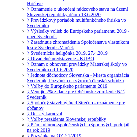
Hričove
Oznámenie o ukončení núdzového stavu na území
Slovenskej republiky dňom 13.6.2020
Prevádzkový poriadok multifunkčného ihriska vo
Svederníku
Výsledky volieb do Európskeho parlamentu 2019 -
obec Svederník
Zasadnutie zhromaždenia Spoločenstva vlastníkom
lesov Svederník-Marček
Svedernícka heligónka 2019, 27.4.2019
Divadelné predstavenie - KUBO
Oznam o obnovení prevádzky Materskej školy vo
Svederníku od 1.6.2020
Jednota dôchodcov Slovenska - Miesta organizácia
Svederník, Pozvánka na výročnú členskú schôdzu
Voľby do Európskeho parlamentu 2019
Venujte 2% z dane pre Občianske združenie Náš
Svederník
Spoločný stavebný úrad Strečno - oznámenie pre
občanov
Detský karneval
Voľby prezidenta Slovenskej republiky
Plán kultúrno-spoločenských a športových podujatí
na rok 2019
Pozvánka na OZ č.1/2019