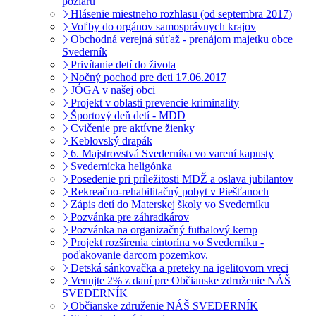
pôžiaru
Hlásenie miestneho rozhlasu (od septembra 2017)
Voľby do orgánov samosprávnych krajov
Obchodná verejná súťaž - prenájom majetku obce
Svederník
Privítanie detí do života
Nočný pochod pre deti 17.06.2017
JÓGA v našej obci
Projekt v oblasti prevencie kriminality
Športový deň detí - MDD
Cvičenie pre aktívne žienky
Keblovský drapák
6. Majstrovstvá Svederníka vo varení kapusty
Svedernícka heligónka
Posedenie pri príležitosti MDŽ a oslava jubilantov
Rekreačno-rehabilitačný pobyt v Piešťanoch
Zápis detí do Materskej školy vo Svederníku
Pozvánka pre záhradkárov
Pozvánka na organizačný futbalový kemp
Projekt rozšírenia cintorína vo Svederníku -
poďakovanie darcom pozemkov.
Detská sánkovačka a preteky na igelitovom vreci
Venujte 2% z daní pre Občianske združenie NÁŠ
SVEDERNÍK
Občianske združenie NÁŠ SVEDERNÍK