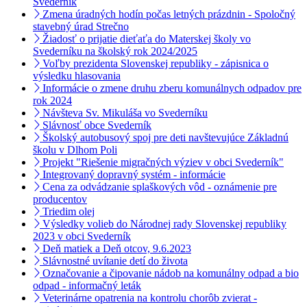
Svederník
Zmena úradných hodín počas letných prázdnin - Spoločný
stavebný úrad Strečno
Žiadosť o prijatie dieťaťa do Materskej školy vo
Svederníku na školský rok 2024/2025
Voľby prezidenta Slovenskej republiky - zápisnica o
výsledku hlasovania
Informácie o zmene druhu zberu komunálnych odpadov pre
rok 2024
Návšteva Sv. Mikuláša vo Svederníku
Slávnosť obce Svederník
Školský autobusový spoj pre deti navštevujúce Základnú
školu v Dlhom Poli
Projekt "Riešenie migračných výziev v obci Svederník"
Integrovaný dopravný systém - informácie
Cena za odvádzanie splaškových vôd - oznámenie pre
producentov
Triedim olej
Výsledky volieb do Národnej rady Slovenskej republiky
2023 v obci Svederník
Deň matiek a Deň otcov, 9.6.2023
Slávnostné uvítanie detí do života
Označovanie a čipovanie nádob na komunálny odpad a bio
odpad - informačný leták
Veterinárne opatrenia na kontrolu chorôb zvierat -