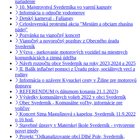
nariadenie
10. Majstrovstvá Svederníka vo varení kapusty
Informácia o odpočte vodomerov
Detský karneval - Fašiangy
Celoslovenská protestná akcia "Mestám a obciam zhasína
nádej"
Pozvánka na vianočný koncert
Vianočný a novoročný pozdrav z Obecného úradu
Svederník
Výzva - parkovanie motorových vozidiel na miestnych
komunikáciách a zimná údržba
Návrh rozpočtu obce Svederník na roky 2023,2024 a 2025
II. Balík inflačnej pomoci z Úradu práce, sociálnych vecí a
rodiny
Informácia o uzávere Kysuckej cesty v Žiline pre motorovú
dopravu
REFERENDUM (s dátumom konania 21.1.2023)
Výsledky komunálnych volieb 2022 v obci Svederník
Obec Svederník - Komunálne voľby, informácie pre
voličov
Koncert Sima Magušinová s kapelou, Svederník 11.9.2022
o 16 hod.
Stavebné úpravy v Materskej škole Svederník - vytvorenie
novej triedy
Projekt "Odkanalizovanie obcí Dlhé Pole, Svederník,