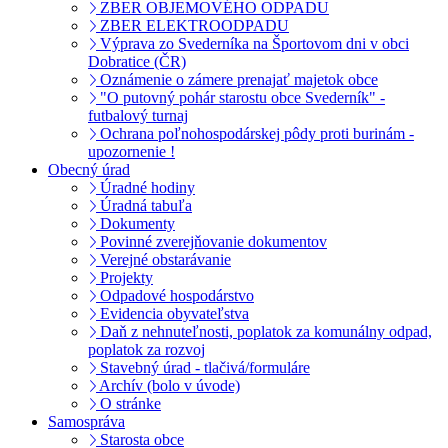
ZBER OBJEMOVÉHO ODPADU
ZBER ELEKTROODPADU
Výprava zo Svederníka na Športovom dni v obci
Dobratice (ČR)
Oznámenie o zámere prenajať majetok obce
"O putovný pohár starostu obce Svederník" -
futbalový turnaj
Ochrana poľnohospodárskej pôdy proti burinám -
upozornenie !
Obecný úrad
Úradné hodiny
Úradná tabuľa
Dokumenty
Povinné zverejňovanie dokumentov
Verejné obstarávanie
Projekty
Odpadové hospodárstvo
Evidencia obyvateľstva
Daň z nehnuteľnosti, poplatok za komunálny odpad,
poplatok za rozvoj
Stavebný úrad - tlačivá/formuláre
Archív (bolo v úvode)
O stránke
Samospráva
Starosta obce