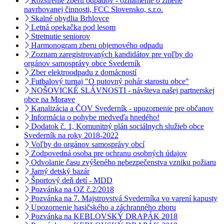
Rozšírenie zberu odpadov - oznámenie o zmene
navrhovanej činnosti, FCC Slovensko, s.r.o.
Skalné obydlia Brhlovce
Letná opekačka pod lesom
Stretnutie seniorov
Harmonogram zberu objemového odpadu
Zoznam zaregistrovaných kandidátov pre voľby do
orgánov samosprávy obce Svederník
Zber elektroodpadu z domácností
Futbalový turnaj "O putovný pohár starostu obce"
NOŠOVICKÉ SLÁVNOSTI - návšteva našej partnerskej
obce na Morave
Kanalizácia a ČOV Svederník - upozornenie pre občanov
Informácia o pohybe medveďa hnedého!
Dodatok č. 1, Komunitný plán sociálnych služieb obce
Svederník na roky 2018-2022
Voľby do orgánov samosprávy obcí
Zodpovedná osoba pre ochranu osobných údajov
Odvolanie času zvýšeného nebezpečenstva vzniku požiaru
Jarný detský bazár
Športový deň detí - MDD
Pozvánka na OZ č.2/2018
Pozvánka na 7. Majstrovstvá Svederníka vo varení kapusty
Upozornenie hasičského a záchranného zboru
Pozvánka na KEBLOVSKÝ DRAPÁK 2018