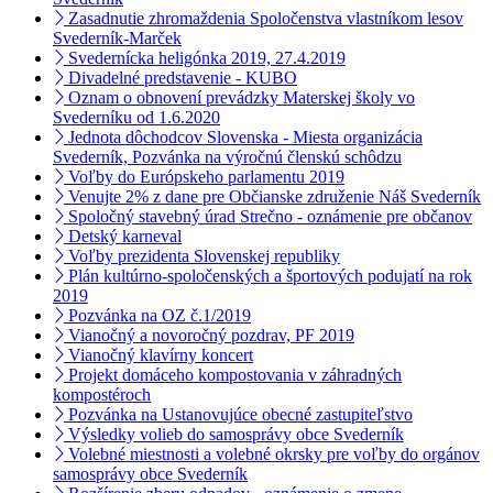
Zasadnutie zhromaždenia Spoločenstva vlastníkom lesov
Svederník-Marček
Svedernícka heligónka 2019, 27.4.2019
Divadelné predstavenie - KUBO
Oznam o obnovení prevádzky Materskej školy vo
Svederníku od 1.6.2020
Jednota dôchodcov Slovenska - Miesta organizácia
Svederník, Pozvánka na výročnú členskú schôdzu
Voľby do Európskeho parlamentu 2019
Venujte 2% z dane pre Občianske združenie Náš Svederník
Spoločný stavebný úrad Strečno - oznámenie pre občanov
Detský karneval
Voľby prezidenta Slovenskej republiky
Plán kultúrno-spoločenských a športových podujatí na rok
2019
Pozvánka na OZ č.1/2019
Vianočný a novoročný pozdrav, PF 2019
Vianočný klavírny koncert
Projekt domáceho kompostovania v záhradných
kompostéroch
Pozvánka na Ustanovujúce obecné zastupiteľstvo
Výsledky volieb do samosprávy obce Svederník
Volebné miestnosti a volebné okrsky pre voľby do orgánov
samosprávy obce Svederník