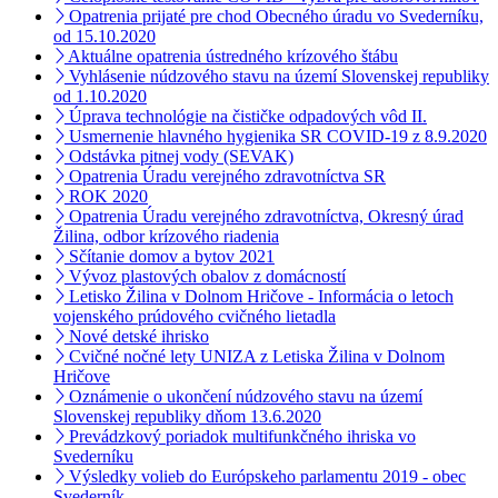
Opatrenia prijaté pre chod Obecného úradu vo Svederníku,
od 15.10.2020
Aktuálne opatrenia ústredného krízového štábu
Vyhlásenie núdzového stavu na území Slovenskej republiky
od 1.10.2020
Úprava technológie na čističke odpadových vôd II.
Usmernenie hlavného hygienika SR COVID-19 z 8.9.2020
Odstávka pitnej vody (SEVAK)
Opatrenia Úradu verejného zdravotníctva SR
ROK 2020
Opatrenia Úradu verejného zdravotníctva, Okresný úrad
Žilina, odbor krízového riadenia
Sčítanie domov a bytov 2021
Vývoz plastových obalov z domácností
Letisko Žilina v Dolnom Hričove - Informácia o letoch
vojenského prúdového cvičného lietadla
Nové detské ihrisko
Cvičné nočné lety UNIZA z Letiska Žilina v Dolnom
Hričove
Oznámenie o ukončení núdzového stavu na území
Slovenskej republiky dňom 13.6.2020
Prevádzkový poriadok multifunkčného ihriska vo
Svederníku
Výsledky volieb do Európskeho parlamentu 2019 - obec
Svederník