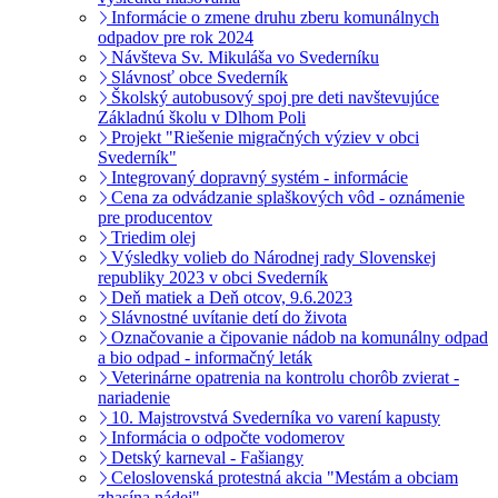
Informácie o zmene druhu zberu komunálnych
odpadov pre rok 2024
Návšteva Sv. Mikuláša vo Svederníku
Slávnosť obce Svederník
Školský autobusový spoj pre deti navštevujúce
Základnú školu v Dlhom Poli
Projekt "Riešenie migračných výziev v obci
Svederník"
Integrovaný dopravný systém - informácie
Cena za odvádzanie splaškových vôd - oznámenie
pre producentov
Triedim olej
Výsledky volieb do Národnej rady Slovenskej
republiky 2023 v obci Svederník
Deň matiek a Deň otcov, 9.6.2023
Slávnostné uvítanie detí do života
Označovanie a čipovanie nádob na komunálny odpad
a bio odpad - informačný leták
Veterinárne opatrenia na kontrolu chorôb zvierat -
nariadenie
10. Majstrovstvá Svederníka vo varení kapusty
Informácia o odpočte vodomerov
Detský karneval - Fašiangy
Celoslovenská protestná akcia "Mestám a obciam
zhasína nádej"