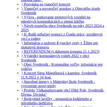
Pozvánka na vianočný koncert
Vianočný a novoročný pozdrav z Obecného úradu
Svederník
Výzva - parkovanie motorových vozidiel na
miestnych komunikáciách a zimná údržba
Návrh rozpočtu obce Svederník na roky 2023,2024 a
2025
II. Balík inflačnej pomoci z Úradu práce, sociálnych
vecí a rodiny
Informácia o uzávere Kysuckej cesty v Žiline pre
motorovú dopravu
REFERENDUM (s dátumom konania 21.1.2023)
Výsledky komunálnych volieb 2022 v obci
Svederník
Obec Svederník - Komunálne voľby, informácie pre
voličov
Koncert Sima Magušinová s kapelou, Svederník
11.9.2022 o 16 hod.
Stavebné úpravy v Materskej škole Svederník -
vytvorenie novej triedy
Projekt "Odkanalizovanie obcí Dlhé Pole, Svederník,
Divina, Divinka"
Beskydské lavičky - propagácia kultúrneho a
prírodného dedičstva