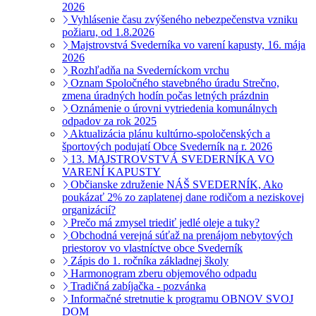
2026
Vyhlásenie času zvýšeného nebezpečenstva vzniku
požiaru, od 1.8.2026
Majstrovstvá Svederníka vo varení kapusty, 16. mája
2026
Rozhľadňa na Svederníckom vrchu
Oznam Spoločného stavebného úradu Strečno,
zmena úradných hodín počas letných prázdnin
Oznámenie o úrovni vytriedenia komunálnych
odpadov za rok 2025
Aktualizácia plánu kultúrno-spoločenských a
športových podujatí Obce Svederník na r. 2026
13. MAJSTROVSTVÁ SVEDERNÍKA VO
VARENÍ KAPUSTY
Občianske združenie NÁŠ SVEDERNÍK, Ako
poukázať 2% zo zaplatenej dane rodičom a neziskovej
organizácií?
Prečo má zmysel triediť jedlé oleje a tuky?
Obchodná verejná súťaž na prenájom nebytových
priestorov vo vlastníctve obce Svederník
Zápis do 1. ročníka základnej školy
Harmonogram zberu objemového odpadu
Tradičná zabíjačka - pozvánka
Informačné stretnutie k programu OBNOV SVOJ
DOM