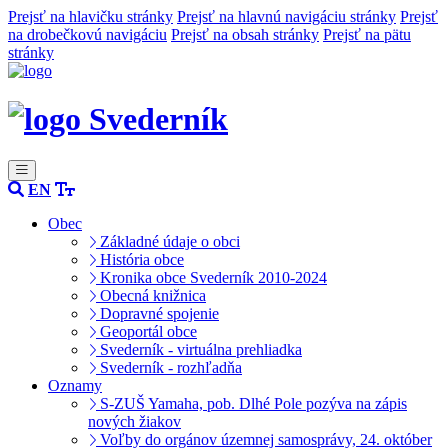
Prejsť na hlavičku stránky
Prejsť na hlavnú navigáciu stránky
Prejsť
na drobečkovú navigáciu
Prejsť na obsah stránky
Prejsť na pätu
stránky
Svederník
EN
Obec
Základné údaje o obci
História obce
Kronika obce Svederník 2010-2024
Obecná knižnica
Dopravné spojenie
Geoportál obce
Svederník - virtuálna prehliadka
Svederník - rozhľadňa
Oznamy
S-ZUŠ Yamaha, pob. Dlhé Pole pozýva na zápis
nových žiakov
Voľby do orgánov územnej samosprávy, 24. október