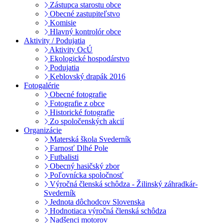
Zástupca starostu obce
Obecné zastupiteľstvo
Komisie
Hlavný kontrolór obce
Aktivity / Podujatia
Aktivity OcÚ
Ekologické hospodárstvo
Podujatia
Keblovský drapák 2016
Fotogalérie
Obecné fotografie
Fotografie z obce
Historické fotografie
Zo spoločenských akcií
Organizácie
Materská škola Svederník
Farnosť Dlhé Pole
Futbalisti
Obecný hasičský zbor
Poľovnícka spoločnosť
Výročná členská schôdza - Žilinský záhradkár-
Svederník
Jednota dôchodcov Slovenska
Hodnotiaca výročná členská schôdza
Nadšenci motorov