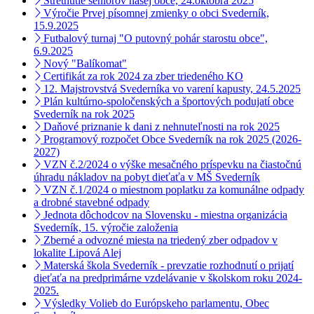
Stretnutie seniorov našej obce, 24.októbra 2025
Výročie Prvej písomnej zmienky o obci Svederník,
15.9.2025
Futbalový turnaj "O putovný pohár starostu obce",
6.9.2025
Nový "Balíkomat"
Certifikát za rok 2024 za zber triedeného KO
12. Majstrovstvá Svederníka vo varení kapusty, 24.5.2025
Plán kultúrno-spoločenských a športových podujatí obce
Svederník na rok 2025
Daňové priznanie k dani z nehnuteľnosti na rok 2025
Programový rozpočet Obce Svederník na rok 2025 (2026-
2027)
VZN č.2/2024 o výške mesačného príspevku na čiastočnú
úhradu nákladov na pobyt dieťaťa v MŠ Svederník
VZN č.1/2024 o miestnom poplatku za komunálne odpady
a drobné stavebné odpady
Jednota dôchodcov na Slovensku - miestna organizácia
Svederník, 15. výročie založenia
Zberné a odvozné miesta na triedený zber odpadov v
lokalite Lipová Alej
Materská škola Svederník - prevzatie rozhodnutí o prijatí
dieťaťa na predprimárne vzdelávanie v školskom roku 2024-
2025.
Výsledky Volieb do Európskeho parlamentu, Obec