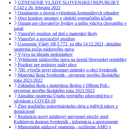
UZNESENIE VLÁDY SLOVENSKEJ REPUBLIKY
č.142 z 26. februára 2022
Oznámenie o úrovni vytriedenia komunálnych odpadov
Orez konárov stromov v období vegetačného kľudu
Oznam pre chovateľov hydiny a iného vtáctva chovaného v
zajatí
Vianočný pozdrav od detí z materskej školy
Vianočný a novoročný pozdrav
Uznesenie Vlády SR č.772, zo dňa 14.12.2021, aktuálne
opatrenia počas núdzového stavu
Výzva na úhradu nedoplatkov
Vyhlásenie núdzového stavu na území Slovenskej republiky
Pozdrav pre seniorov našej obce
700. výročie prvej písomnej zmienky o obci Svederník
Materská škola Svederník - otvorenie nového školského
roka 2021/2022
Základná škola s materskou školou v Dlhom Poli -
otvorenie nového školského roka 2021/2022
Aktuálne opatrenia Úradu verejného zdravotníctva v
súvislosti s COVID-19
Zber použitého potravinárskeho oleja a jedlých tukov z
domácností
Realizácia novej asfaltovej spevnenej plochy pred
Kultúrnym domom Svederník - informácia a upozornenie
Mimoriadne núdzové opatrenia - rozšírenie AMO v