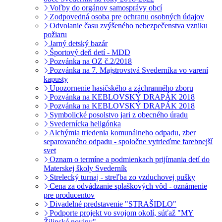
Voľby do orgánov samosprávy obcí
Zodpovedná osoba pre ochranu osobných údajov
Odvolanie času zvýšeného nebezpečenstva vzniku
požiaru
Jarný detský bazár
Športový deň detí - MDD
Pozvánka na OZ č.2/2018
Pozvánka na 7. Majstrovstvá Svederníka vo varení
kapusty
Upozornenie hasičského a záchranného zboru
Pozvánka na KEBLOVSKÝ DRAPÁK 2018
Pozvánka na KEBLOVSKÝ DRAPÁK 2018
Symbolické posolstvo jari z obecného úradu
Svedernícka heligónka
Alchýmia triedenia komunálneho odpadu, zber
separovaného odpadu - spoločne vytrieďme farebnejší
svet
Oznam o termíne a podmienkach prijímania detí do
Materskej školy Svederník
Strelecký turnaj - streľba zo vzduchovej pušky
Cena za odvádzanie splaškových vôd - oznámenie
pre producentov
Divadelné predstavenie "STRAŠIDLO"
Podporte projekt vo svojom okolí, súťaž "MY
Žilinské noviny"