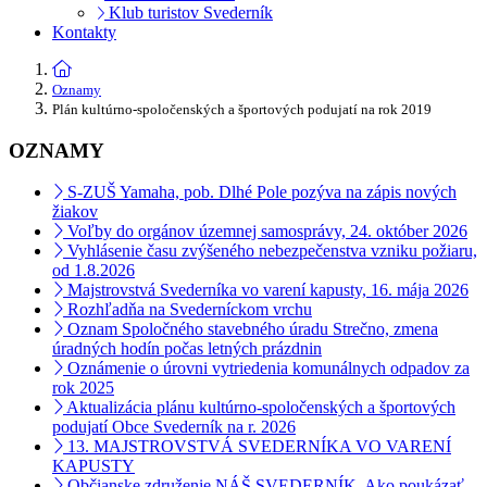
Klub turistov Svederník
Kontakty
Oznamy
Plán kultúrno-spoločenských a športových podujatí na rok 2019
OZNAMY
S-ZUŠ Yamaha, pob. Dlhé Pole pozýva na zápis nových
žiakov
Voľby do orgánov územnej samosprávy, 24. október 2026
Vyhlásenie času zvýšeného nebezpečenstva vzniku požiaru,
od 1.8.2026
Majstrovstvá Svederníka vo varení kapusty, 16. mája 2026
Rozhľadňa na Svederníckom vrchu
Oznam Spoločného stavebného úradu Strečno, zmena
úradných hodín počas letných prázdnin
Oznámenie o úrovni vytriedenia komunálnych odpadov za
rok 2025
Aktualizácia plánu kultúrno-spoločenských a športových
podujatí Obce Svederník na r. 2026
13. MAJSTROVSTVÁ SVEDERNÍKA VO VARENÍ
KAPUSTY
Občianske združenie NÁŠ SVEDERNÍK, Ako poukázať