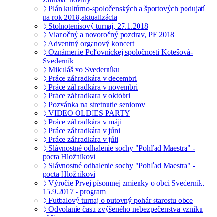
Plán kultúrno-spoločenských a športových podujatí
na rok 2018,aktualizácia
Stolnotenisový turnaj, 27.1.2018
Vianočný a novoročný pozdrav, PF 2018
Adventný organový koncert
Oznámenie Poľovníckej spoločnosti Kotešová-
Svederník
Mikuláš vo Svederníku
Práce záhradkára v decembri
Práce záhradkára v novembri
Práce záhradkára v októbri
Pozvánka na stretnutie seniorov
VIDEO OLDIES PARTY
Práce záhradkára v máji
Práce záhradkára v júni
Práce záhradkára v júli
Slávnostné odhalenie sochy "Pohľad Maestra" -
pocta Hložníkovi
Slávnostné odhalenie sochy "Pohľad Maestra" -
pocta Hložníkovi
Výročie Prvej písomnej zmienky o obci Svederník,
15.9.2017 - program
Futbalový turnaj o putovný pohár starostu obce
Odvolanie času zvýšeného nebezpečenstva vzniku