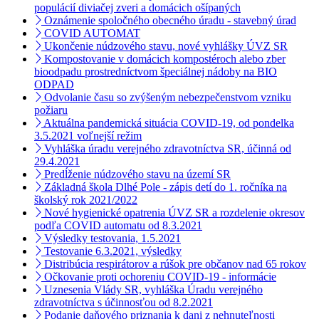
populácií diviačej zveri a domácich ošípaných
Oznámenie spoločného obecného úradu - stavebný úrad
COVID AUTOMAT
Ukončenie núdzového stavu, nové vyhlášky ÚVZ SR
Kompostovanie v domácich kompostéroch alebo zber
bioodpadu prostredníctvom špeciálnej nádoby na BIO
ODPAD
Odvolanie času so zvýšeným nebezpečenstvom vzniku
požiaru
Aktuálna pandemická situácia COVID-19, od pondelka
3.5.2021 voľnejší režim
Vyhláška úradu verejného zdravotníctva SR, účinná od
29.4.2021
Predĺženie núdzového stavu na území SR
Základná škola Dlhé Pole - zápis detí do 1. ročníka na
školský rok 2021/2022
Nové hygienické opatrenia ÚVZ SR a rozdelenie okresov
podľa COVID automatu od 8.3.2021
Výsledky testovania, 1.5.2021
Testovanie 6.3.2021, výsledky
Distribúcia respirátorov a rúšok pre občanov nad 65 rokov
Očkovanie proti ochoreniu COVID-19 - informácie
Uznesenia Vlády SR, vyhláška Úradu verejného
zdravotníctva s účinnosťou od 8.2.2021
Podanie daňového priznania k dani z nehnuteľnosti