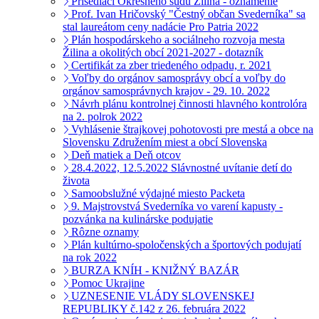
Prísediaci Okresného súdu Žilina - oznámenie
Prof. Ivan Hričovský "Čestný občan Svederníka" sa
stal laureátom ceny nadácie Pro Patria 2022
Plán hospodárskeho a sociálneho rozvoja mesta
Žilina a okolitých obcí 2021-2027 - dotazník
Certifikát za zber triedeného odpadu, r. 2021
Voľby do orgánov samosprávy obcí a voľby do
orgánov samosprávnych krajov - 29. 10. 2022
Návrh plánu kontrolnej činnosti hlavného kontrolóra
na 2. polrok 2022
Vyhlásenie štrajkovej pohotovosti pre mestá a obce na
Slovensku Združením miest a obcí Slovenska
Deň matiek a Deň otcov
28.4.2022, 12.5.2022 Slávnostné uvítanie detí do
života
Samoobslužné výdajné miesto Packeta
9. Majstrovstvá Svederníka vo varení kapusty -
pozvánka na kulinárske podujatie
Rôzne oznamy
Plán kultúrno-spoločenských a športových podujatí
na rok 2022
BURZA KNÍH - KNIŽNÝ BAZÁR
Pomoc Ukrajine
UZNESENIE VLÁDY SLOVENSKEJ
REPUBLIKY č.142 z 26. februára 2022