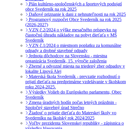
Plán kultúrno-spoločenských a športových podujatí
obce Svederník na rok 2025
Daňové priznanie k dani z nehnuteľnosti na rok 2025
Programový rozpočet Obce Svederník na rok 2025
(2026-2027)
VZN č.2/2024 o výške mesačného príspevku na
čiastočnú úhradu nákladov na pobyt dieťaťa v MŠ
Svederník
VZN č.1/2024 o miestnom poplatku za komunálne
odpady a drobné stavebné odpady
Jednota dôchodcov na Slovensku - miestna
organizácia Svederník, 15. výročie založenia
Zberné a odvozné miesta na triedený zber odpadov v
lokalite Lipová Alej
Materská škola Svederník - prevzatie rozhodnutí o
prijatí dieťaťa na predprimárne vzdelávanie v školskom
roku 2024-2025.
Výsledky Volieb do Európskeho parlamentu, Obec
Svederník
Zmena úradných hodín počas letných prázdnin -
Spoločný stavebný úrad Strečno
Žiadosť o prijatie dieťaťa do Materskej školy vo
Svederníku na školský rok 2024/2025
Voľby prezidenta Slovenskej republiky - zápisnica o
výsledku hlasovania