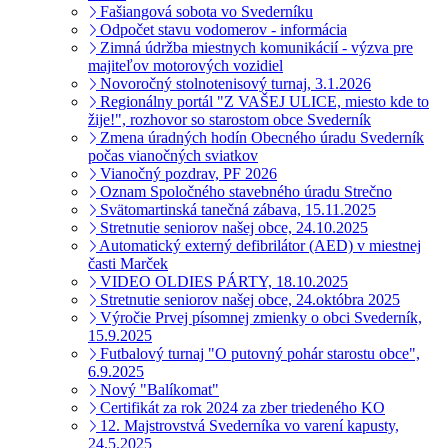
Fašiangová sobota vo Svederníku
Odpočet stavu vodomerov - informácia
Zimná údržba miestnych komunikácií - výzva pre
majiteľov motorových vozidiel
Novoročný stolnotenisový turnaj, 3.1.2026
Regionálny portál "Z VAŠEJ ULICE, miesto kde to
žije!", rozhovor so starostom obce Svederník
Zmena úradných hodín Obecného úradu Svederník
počas vianočných sviatkov
Vianočný pozdrav, PF 2026
Oznam Spoločného stavebného úradu Strečno
Svätomartinská tanečná zábava, 15.11.2025
Stretnutie seniorov našej obce, 24.10.2025
Automatický externý defibrilátor (AED) v miestnej
časti Marček
VIDEO OLDIES PÁRTY, 18.10.2025
Stretnutie seniorov našej obce, 24.októbra 2025
Výročie Prvej písomnej zmienky o obci Svederník,
15.9.2025
Futbalový turnaj "O putovný pohár starostu obce",
6.9.2025
Nový "Balíkomat"
Certifikát za rok 2024 za zber triedeného KO
12. Majstrovstvá Svederníka vo varení kapusty,
24.5.2025