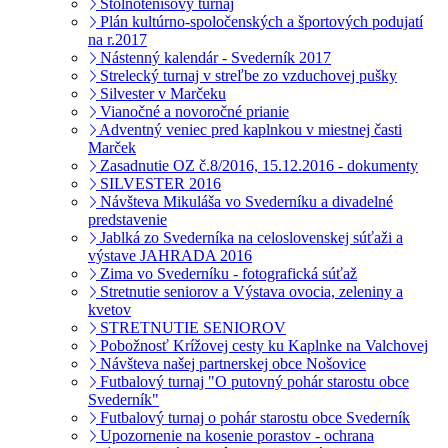
Stolnotenisový turnaj
Plán kultúrno-spoločenských a športových podujatí
na r.2017
Nástenný kalendár - Svederník 2017
Strelecký turnaj v streľbe zo vzduchovej pušky
Silvester v Marčeku
Vianočné a novoročné prianie
Adventný veniec pred kaplnkou v miestnej časti
Marček
Zasadnutie OZ č.8/2016, 15.12.2016 - dokumenty
SILVESTER 2016
Návšteva Mikuláša vo Svederníku a divadelné
predstavenie
Jablká zo Svederníka na celoslovenskej súťaži a
výstave JAHRADA 2016
Zima vo Svederníku - fotografická súťaž
Stretnutie seniorov a Výstava ovocia, zeleniny a
kvetov
STRETNUTIE SENIOROV
Pobožnosť Krížovej cesty ku Kaplnke na Valchovej
Návšteva našej partnerskej obce Nošovice
Futbalový turnaj "O putovný pohár starostu obce
Svederník"
Futbalový turnaj o pohár starostu obce Svederník
Upozornenie na kosenie porastov - ochrana