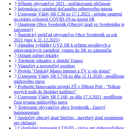
Sčítanie obyvateľov 2021 - poďakovanie občanom
Informácia o zriadení dočasného odberového miesta
Uznesenie Vlády SR č.30 zo 17.1.2021 - prijatie opatrení
na pokles ochorení COVID-19 na území SR
Opatrenie Obce Svederník (Obecný úrad vo Svederníku je
zatvorený)
Štatistický prehľad obyvateľov Obce Svederník za rok
2021 (stav k 31.12.2021)
Aktuálne vyhlášky UVZ SR k režimu sociálnych a
zdravotníckych zariadení, vstupu do SR zo zahraničia
Oznam zubnej lekárky
Triedenie odpadov v období Vianoc
Vianočný a novoročný pozdrav
Projekt "Optický Magio internet a TV u vás doma"
Uznesenie Vlády SR č.718 zo dňa 11.11.2020 - predĺženie
núdzového stavu
Podporte hlasovaním projekt ZŠ v Dlhom Poli - "Nákup
nových kníh do školskej knižnice"
Uznesenie Vlády SR č.160, zo dňa 17.3.2021, predĺženie
času trvania núdzového stavu
Testovanie obyvateľov obce Svederník - časový
harmonogram
Spoločný obecný úrad Strečno - stavebný úrad oznámenie
pre občanov
Celoplošné testovanie COVID - výzva pre dobrovoľníkov