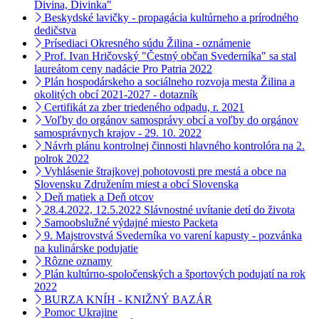
Divina, Divinka"
Beskydské lavičky - propagácia kultúrneho a prírodného
dedičstva
Prísediaci Okresného súdu Žilina - oznámenie
Prof. Ivan Hričovský "Čestný občan Svederníka" sa stal
laureátom ceny nadácie Pro Patria 2022
Plán hospodárskeho a sociálneho rozvoja mesta Žilina a
okolitých obcí 2021-2027 - dotazník
Certifikát za zber triedeného odpadu, r. 2021
Voľby do orgánov samosprávy obcí a voľby do orgánov
samosprávnych krajov - 29. 10. 2022
Návrh plánu kontrolnej činnosti hlavného kontrolóra na 2.
polrok 2022
Vyhlásenie štrajkovej pohotovosti pre mestá a obce na
Slovensku Združením miest a obcí Slovenska
Deň matiek a Deň otcov
28.4.2022, 12.5.2022 Slávnostné uvítanie detí do života
Samoobslužné výdajné miesto Packeta
9. Majstrovstvá Svederníka vo varení kapusty - pozvánka
na kulinárske podujatie
Rôzne oznamy
Plán kultúrno-spoločenských a športových podujatí na rok
2022
BURZA KNÍH - KNIŽNÝ BAZÁR
Pomoc Ukrajine