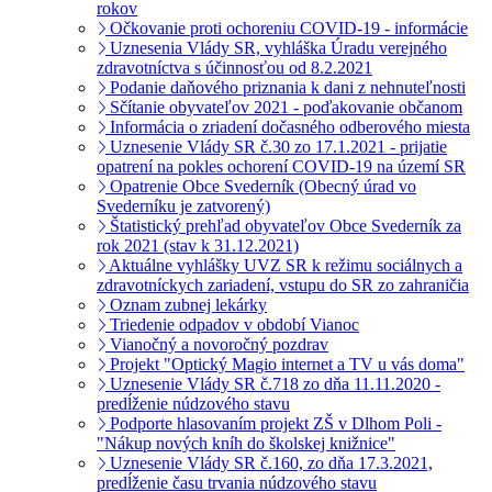
rokov
Očkovanie proti ochoreniu COVID-19 - informácie
Uznesenia Vlády SR, vyhláška Úradu verejného
zdravotníctva s účinnosťou od 8.2.2021
Podanie daňového priznania k dani z nehnuteľnosti
Sčítanie obyvateľov 2021 - poďakovanie občanom
Informácia o zriadení dočasného odberového miesta
Uznesenie Vlády SR č.30 zo 17.1.2021 - prijatie
opatrení na pokles ochorení COVID-19 na území SR
Opatrenie Obce Svederník (Obecný úrad vo
Svederníku je zatvorený)
Štatistický prehľad obyvateľov Obce Svederník za
rok 2021 (stav k 31.12.2021)
Aktuálne vyhlášky UVZ SR k režimu sociálnych a
zdravotníckych zariadení, vstupu do SR zo zahraničia
Oznam zubnej lekárky
Triedenie odpadov v období Vianoc
Vianočný a novoročný pozdrav
Projekt "Optický Magio internet a TV u vás doma"
Uznesenie Vlády SR č.718 zo dňa 11.11.2020 -
predĺženie núdzového stavu
Podporte hlasovaním projekt ZŠ v Dlhom Poli -
"Nákup nových kníh do školskej knižnice"
Uznesenie Vlády SR č.160, zo dňa 17.3.2021,
predĺženie času trvania núdzového stavu