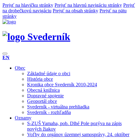
Prejsť na hlavičku stránky
Prejsť na hlavnú navigáciu stránky
Prejsť
na drobečkovú navigáciu
Prejsť na obsah stránky
Prejsť na pätu
stránky
Svederník
EN
Obec
Základné údaje o obci
História obce
Kronika obce Svederník 2010-2024
Obecná knižnica
Dopravné spojenie
Geoportál obce
Svederník - virtuálna prehliadka
Svederník - rozhľadňa
Oznamy
S-ZUŠ Yamaha, pob. Dlhé Pole pozýva na zápis
nových žiakov
Voľby do orgánov územnej samosprávy, 24. október