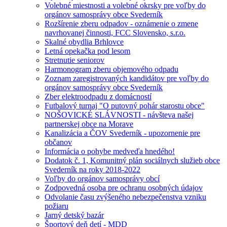
Volebné miestnosti a volebné okrsky pre voľby do
orgánov samosprávy obce Svederník
Rozšírenie zberu odpadov - oznámenie o zmene
navrhovanej činnosti, FCC Slovensko, s.r.o.
Skalné obydlia Brhlovce
Letná opekačka pod lesom
Stretnutie seniorov
Harmonogram zberu objemového odpadu
Zoznam zaregistrovaných kandidátov pre voľby do
orgánov samosprávy obce Svederník
Zber elektroodpadu z domácností
Futbalový turnaj "O putovný pohár starostu obce"
NOŠOVICKÉ SLÁVNOSTI - návšteva našej
partnerskej obce na Morave
Kanalizácia a ČOV Svederník - upozornenie pre
občanov
Informácia o pohybe medveďa hnedého!
Dodatok č. 1, Komunitný plán sociálnych služieb obce
Svederník na roky 2018-2022
Voľby do orgánov samosprávy obcí
Zodpovedná osoba pre ochranu osobných údajov
Odvolanie času zvýšeného nebezpečenstva vzniku
požiaru
Jarný detský bazár
Športový deň detí - MDD