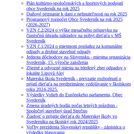
Plán kultúrno-spoločenských a športových podujatí
obce Svederník na rok 2025
Daňové priznanie k dani z nehnuteľnosti na rok 2025
Programový rozpočet Obce Svederník na rok 2025
(2026-2027)
VZN č.2/2024 o výške mesačného príspevku na
čiastočnú úhradu nákladov na pobyt dieťaťa v MŠ
Svederník
VZN č.1/2024 o miestnom poplatku za komunálne
odpady a drobné stavebné odpady
Jednota dôchodcov na Slovensku - miestna organizácia
Svederník, 15. výročie založenia
Zberné a odvozné miesta na triedený zber odpadov v
lokalite Lipová Alej
Materská škola Svederník - prevzatie rozhodnutí o
prijatí dieťaťa na predprimárne vzdelávanie v školskom
roku 2024-2025.
Výsledky Volieb do Európskeho parlamentu, Obec
Svederník
Zmena úradných hodín počas letných prázdnin -
Spoločný stavebný úrad Strečno
Žiadosť o prijatie dieťaťa do Materskej školy vo
Svederníku na školský rok 2024/2025
Voľby prezidenta Slovenskej republiky - zápisnica o
výsledku hlasovania