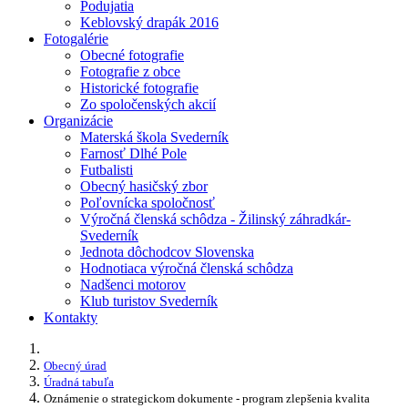
Podujatia
Keblovský drapák 2016
Fotogalérie
Obecné fotografie
Fotografie z obce
Historické fotografie
Zo spoločenských akcií
Organizácie
Materská škola Svederník
Farnosť Dlhé Pole
Futbalisti
Obecný hasičský zbor
Poľovnícka spoločnosť
Výročná členská schôdza - Žilinský záhradkár-
Svederník
Jednota dôchodcov Slovenska
Hodnotiaca výročná členská schôdza
Nadšenci motorov
Klub turistov Svederník
Kontakty
Obecný úrad
Úradná tabuľa
Oznámenie o strategickom dokumente - program zlepšenia kvalita