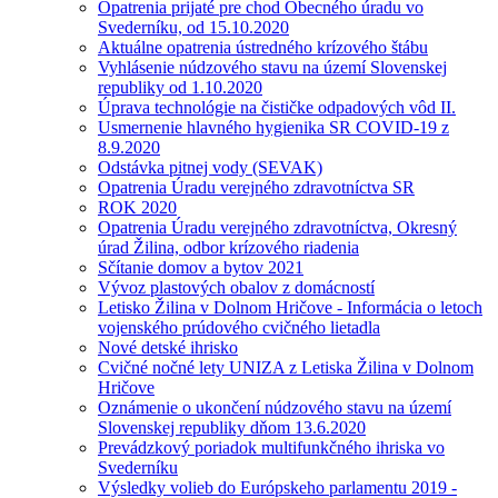
Opatrenia prijaté pre chod Obecného úradu vo
Svederníku, od 15.10.2020
Aktuálne opatrenia ústredného krízového štábu
Vyhlásenie núdzového stavu na území Slovenskej
republiky od 1.10.2020
Úprava technológie na čističke odpadových vôd II.
Usmernenie hlavného hygienika SR COVID-19 z
8.9.2020
Odstávka pitnej vody (SEVAK)
Opatrenia Úradu verejného zdravotníctva SR
ROK 2020
Opatrenia Úradu verejného zdravotníctva, Okresný
úrad Žilina, odbor krízového riadenia
Sčítanie domov a bytov 2021
Vývoz plastových obalov z domácností
Letisko Žilina v Dolnom Hričove - Informácia o letoch
vojenského prúdového cvičného lietadla
Nové detské ihrisko
Cvičné nočné lety UNIZA z Letiska Žilina v Dolnom
Hričove
Oznámenie o ukončení núdzového stavu na území
Slovenskej republiky dňom 13.6.2020
Prevádzkový poriadok multifunkčného ihriska vo
Svederníku
Výsledky volieb do Európskeho parlamentu 2019 -