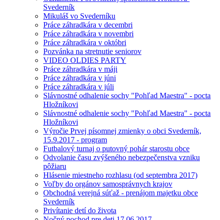
Svederník
Mikuláš vo Svederníku
Práce záhradkára v decembri
Práce záhradkára v novembri
Práce záhradkára v októbri
Pozvánka na stretnutie seniorov
VIDEO OLDIES PARTY
Práce záhradkára v máji
Práce záhradkára v júni
Práce záhradkára v júli
Slávnostné odhalenie sochy "Pohľad Maestra" - pocta
Hložníkovi
Slávnostné odhalenie sochy "Pohľad Maestra" - pocta
Hložníkovi
Výročie Prvej písomnej zmienky o obci Svederník,
15.9.2017 - program
Futbalový turnaj o putovný pohár starostu obce
Odvolanie času zvýšeného nebezpečenstva vzniku
pôžiaru
Hlásenie miestneho rozhlasu (od septembra 2017)
Voľby do orgánov samosprávnych krajov
Obchodná verejná súťaž - prenájom majetku obce
Svederník
Privítanie detí do života
Nočný pochod pre deti 17.06.2017