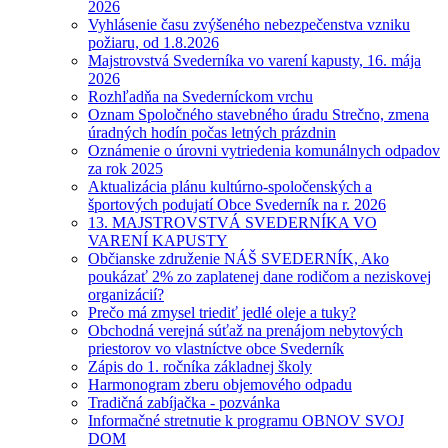
2026
Vyhlásenie času zvýšeného nebezpečenstva vzniku
požiaru, od 1.8.2026
Majstrovstvá Svederníka vo varení kapusty, 16. mája
2026
Rozhľadňa na Svederníckom vrchu
Oznam Spoločného stavebného úradu Strečno, zmena
úradných hodín počas letných prázdnin
Oznámenie o úrovni vytriedenia komunálnych odpadov
za rok 2025
Aktualizácia plánu kultúrno-spoločenských a
športových podujatí Obce Svederník na r. 2026
13. MAJSTROVSTVÁ SVEDERNÍKA VO
VARENÍ KAPUSTY
Občianske združenie NÁŠ SVEDERNÍK, Ako
poukázať 2% zo zaplatenej dane rodičom a neziskovej
organizácií?
Prečo má zmysel triediť jedlé oleje a tuky?
Obchodná verejná súťaž na prenájom nebytových
priestorov vo vlastníctve obce Svederník
Zápis do 1. ročníka základnej školy
Harmonogram zberu objemového odpadu
Tradičná zabíjačka - pozvánka
Informačné stretnutie k programu OBNOV SVOJ
DOM