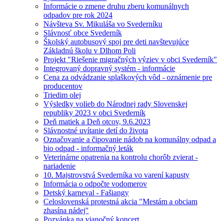
Informácie o zmene druhu zberu komunálnych
odpadov pre rok 2024
Návšteva Sv. Mikuláša vo Svederníku
Slávnosť obce Svederník
Školský autobusový spoj pre deti navštevujúce
Základnú školu v Dlhom Poli
Projekt "Riešenie migračných výziev v obci Svederník"
Integrovaný dopravný systém - informácie
Cena za odvádzanie splaškových vôd - oznámenie pre
producentov
Triedim olej
Výsledky volieb do Národnej rady Slovenskej
republiky 2023 v obci Svederník
Deň matiek a Deň otcov, 9.6.2023
Slávnostné uvítanie detí do života
Označovanie a čipovanie nádob na komunálny odpad a
bio odpad - informačný leták
Veterinárne opatrenia na kontrolu chorôb zvierat -
nariadenie
10. Majstrovstvá Svederníka vo varení kapusty
Informácia o odpočte vodomerov
Detský karneval - Fašiangy
Celoslovenská protestná akcia "Mestám a obciam
zhasína nádej"
Pozvánka na vianočný koncert