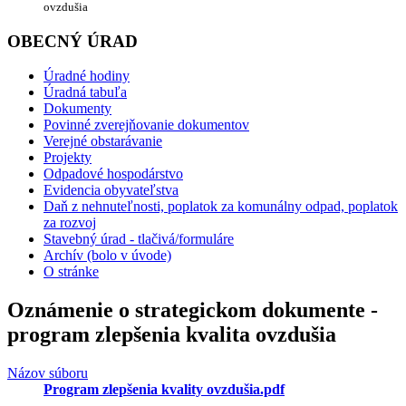
ovzdušia
OBECNÝ ÚRAD
Úradné hodiny
Úradná tabuľa
Dokumenty
Povinné zverejňovanie dokumentov
Verejné obstarávanie
Projekty
Odpadové hospodárstvo
Evidencia obyvateľstva
Daň z nehnuteľnosti, poplatok za komunálny odpad, poplatok
za rozvoj
Stavebný úrad - tlačivá/formuláre
Archív (bolo v úvode)
O stránke
Oznámenie o strategickom dokumente -
program zlepšenia kvalita ovzdušia
Názov súboru
Program zlepšenia kvality ovzdušia.pdf