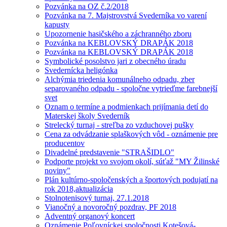
Pozvánka na OZ č.2/2018
Pozvánka na 7. Majstrovstvá Svederníka vo varení
kapusty
Upozornenie hasičského a záchranného zboru
Pozvánka na KEBLOVSKÝ DRAPÁK 2018
Pozvánka na KEBLOVSKÝ DRAPÁK 2018
Symbolické posolstvo jari z obecného úradu
Svedernícka heligónka
Alchýmia triedenia komunálneho odpadu, zber
separovaného odpadu - spoločne vytrieďme farebnejší
svet
Oznam o termíne a podmienkach prijímania detí do
Materskej školy Svederník
Strelecký turnaj - streľba zo vzduchovej pušky
Cena za odvádzanie splaškových vôd - oznámenie pre
producentov
Divadelné predstavenie "STRAŠIDLO"
Podporte projekt vo svojom okolí, súťaž "MY Žilinské
noviny"
Plán kultúrno-spoločenských a športových podujatí na
rok 2018,aktualizácia
Stolnotenisový turnaj, 27.1.2018
Vianočný a novoročný pozdrav, PF 2018
Adventný organový koncert
Oznámenie Poľovníckej spoločnosti Kotešová-