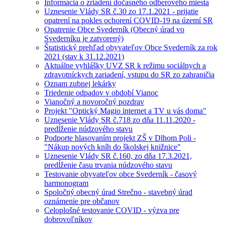
Informácia o zriadení dočasného odberového miesta
Uznesenie Vlády SR č.30 zo 17.1.2021 - prijatie
opatrení na pokles ochorení COVID-19 na území SR
Opatrenie Obce Svederník (Obecný úrad vo
Svederníku je zatvorený)
Štatistický prehľad obyvateľov Obce Svederník za rok
2021 (stav k 31.12.2021)
Aktuálne vyhlášky UVZ SR k režimu sociálnych a
zdravotníckych zariadení, vstupu do SR zo zahraničia
Oznam zubnej lekárky
Triedenie odpadov v období Vianoc
Vianočný a novoročný pozdrav
Projekt "Optický Magio internet a TV u vás doma"
Uznesenie Vlády SR č.718 zo dňa 11.11.2020 -
predĺženie núdzového stavu
Podporte hlasovaním projekt ZŠ v Dlhom Poli -
"Nákup nových kníh do školskej knižnice"
Uznesenie Vlády SR č.160, zo dňa 17.3.2021,
predĺženie času trvania núdzového stavu
Testovanie obyvateľov obce Svederník - časový
harmonogram
Spoločný obecný úrad Strečno - stavebný úrad
oznámenie pre občanov
Celoplošné testovanie COVID - výzva pre
dobrovoľníkov