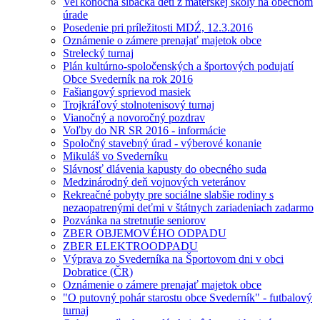
Veľkonočná šibačka detí z materskej školy na obecnom
úrade
Posedenie pri príležitosti MDŹ, 12.3.2016
Oznámenie o zámere prenajať majetok obce
Strelecký turnaj
Plán kultúrno-spoločenských a športových podujatí
Obce Svederník na rok 2016
Fašiangový sprievod masiek
Trojkráľový stolnotenisový turnaj
Vianočný a novoročný pozdrav
Voľby do NR SR 2016 - informácie
Spoločný stavebný úrad - výberové konanie
Mikuláš vo Svederníku
Slávnosť dlávenia kapusty do obecného suda
Medzinárodný deň vojnových veteránov
Rekreačné pobyty pre sociálne slabšie rodiny s
nezaopatrenými deťmi v štátnych zariadeniach zadarmo
Pozvánka na stretnutie seniorov
ZBER OBJEMOVÉHO ODPADU
ZBER ELEKTROODPADU
Výprava zo Svederníka na Športovom dni v obci
Dobratice (ČR)
Oznámenie o zámere prenajať majetok obce
"O putovný pohár starostu obce Svederník" - futbalový
turnaj