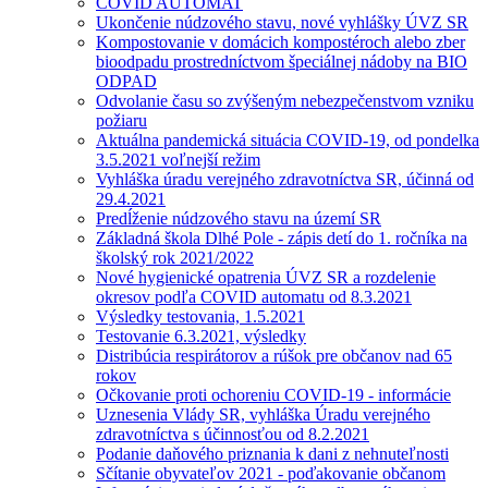
COVID AUTOMAT
Ukončenie núdzového stavu, nové vyhlášky ÚVZ SR
Kompostovanie v domácich kompostéroch alebo zber
bioodpadu prostredníctvom špeciálnej nádoby na BIO
ODPAD
Odvolanie času so zvýšeným nebezpečenstvom vzniku
požiaru
Aktuálna pandemická situácia COVID-19, od pondelka
3.5.2021 voľnejší režim
Vyhláška úradu verejného zdravotníctva SR, účinná od
29.4.2021
Predĺženie núdzového stavu na území SR
Základná škola Dlhé Pole - zápis detí do 1. ročníka na
školský rok 2021/2022
Nové hygienické opatrenia ÚVZ SR a rozdelenie
okresov podľa COVID automatu od 8.3.2021
Výsledky testovania, 1.5.2021
Testovanie 6.3.2021, výsledky
Distribúcia respirátorov a rúšok pre občanov nad 65
rokov
Očkovanie proti ochoreniu COVID-19 - informácie
Uznesenia Vlády SR, vyhláška Úradu verejného
zdravotníctva s účinnosťou od 8.2.2021
Podanie daňového priznania k dani z nehnuteľnosti
Sčítanie obyvateľov 2021 - poďakovanie občanom