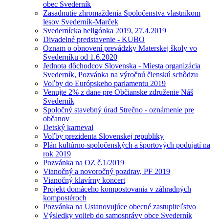
obec Svederník
Zasadnutie zhromaždenia Spoločenstva vlastníkom
lesov Svederník-Marček
Svedernícka heligónka 2019, 27.4.2019
Divadelné predstavenie - KUBO
Oznam o obnovení prevádzky Materskej školy vo
Svederníku od 1.6.2020
Jednota dôchodcov Slovenska - Miesta organizácia
Svederník, Pozvánka na výročnú členskú schôdzu
Voľby do Európskeho parlamentu 2019
Venujte 2% z dane pre Občianske združenie Náš
Svederník
Spoločný stavebný úrad Strečno - oznámenie pre
občanov
Detský karneval
Voľby prezidenta Slovenskej republiky
Plán kultúrno-spoločenských a športových podujatí na
rok 2019
Pozvánka na OZ č.1/2019
Vianočný a novoročný pozdrav, PF 2019
Vianočný klavírny koncert
Projekt domáceho kompostovania v záhradných
kompostéroch
Pozvánka na Ustanovujúce obecné zastupiteľstvo
Výsledky volieb do samosprávy obce Svederník