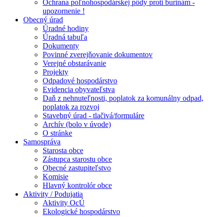
Ochrana poľnohospodárskej pôdy proti burinám -
upozornenie !
Obecný úrad
Úradné hodiny
Úradná tabuľa
Dokumenty
Povinné zverejňovanie dokumentov
Verejné obstarávanie
Projekty
Odpadové hospodárstvo
Evidencia obyvateľstva
Daň z nehnuteľnosti, poplatok za komunálny odpad,
poplatok za rozvoj
Stavebný úrad - tlačivá/formuláre
Archív (bolo v úvode)
O stránke
Samospráva
Starosta obce
Zástupca starostu obce
Obecné zastupiteľstvo
Komisie
Hlavný kontrolór obce
Aktivity / Podujatia
Aktivity OcÚ
Ekologické hospodárstvo