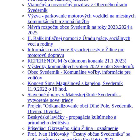
Vianočný a novoročný pozdrav z Obecného úradu
Svederník
Výzva - parkovanie motorových vozidiel na miestnych
komunikáciách a zimná údržba
Návrh rozpočtu obce Svederník na roky 2023,2024 a
2025
II. Balík inflačnej pomoci z Úradu práce, sociálnych
vecí a rodiny
Informácia o uzávere Kysuckej cesty v Žiline pre
motorovú dopravu
REFERENDUM (s dátumom konania 21.1.2023)
Výsledky komunálnych volieb 2022 v obci Svederník
Obec Svederník - Komunálne voľby, informácie pre
voličov
Koncert Sima Magušinová s kapelou, Svederník
11.9.2022 o 16 hod.
Stavebné úpravy v Materskej škole Svederník -
vytvorenie novej triedy
Projekt "Odkanalizovanie obcí Dlhé Pole, Svederník,
Divina, Divinka"
Beskydské lavičky - propagácia kultúrneho a
prírodného dedičstva
Prísediaci Okresného súdu Žilina - oznámenie
Prof. Ivan Hričovský "Čestný občan Svederníka" sa
stal laureátom ceny nadácie Pro Patria 2022