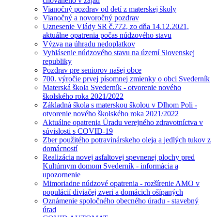
chovaného v zajatí
Vianočný pozdrav od detí z materskej školy
Vianočný a novoročný pozdrav
Uznesenie Vlády SR č.772, zo dňa 14.12.2021,
aktuálne opatrenia počas núdzového stavu
Výzva na úhradu nedoplatkov
Vyhlásenie núdzového stavu na území Slovenskej
republiky
Pozdrav pre seniorov našej obce
700. výročie prvej písomnej zmienky o obci Svederník
Materská škola Svederník - otvorenie nového
školského roka 2021/2022
Základná škola s materskou školou v Dlhom Poli -
otvorenie nového školského roka 2021/2022
Aktuálne opatrenia Úradu verejného zdravotníctva v
súvislosti s COVID-19
Zber použitého potravinárskeho oleja a jedlých tukov z
domácností
Realizácia novej asfaltovej spevnenej plochy pred
Kultúrnym domom Svederník - informácia a
upozornenie
Mimoriadne núdzové opatrenia - rozšírenie AMO v
populácií diviačej zveri a domácich ošípaných
Oznámenie spoločného obecného úradu - stavebný
úrad