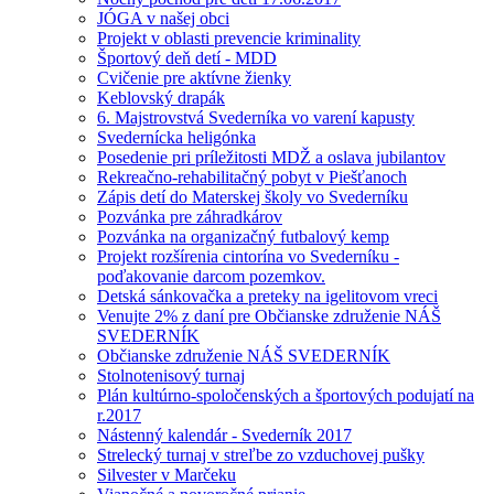
JÓGA v našej obci
Projekt v oblasti prevencie kriminality
Športový deň detí - MDD
Cvičenie pre aktívne žienky
Keblovský drapák
6. Majstrovstvá Svederníka vo varení kapusty
Svedernícka heligónka
Posedenie pri príležitosti MDŽ a oslava jubilantov
Rekreačno-rehabilitačný pobyt v Piešťanoch
Zápis detí do Materskej školy vo Svederníku
Pozvánka pre záhradkárov
Pozvánka na organizačný futbalový kemp
Projekt rozšírenia cintorína vo Svederníku -
poďakovanie darcom pozemkov.
Detská sánkovačka a preteky na igelitovom vreci
Venujte 2% z daní pre Občianske združenie NÁŠ
SVEDERNÍK
Občianske združenie NÁŠ SVEDERNÍK
Stolnotenisový turnaj
Plán kultúrno-spoločenských a športových podujatí na
r.2017
Nástenný kalendár - Svederník 2017
Strelecký turnaj v streľbe zo vzduchovej pušky
Silvester v Marčeku