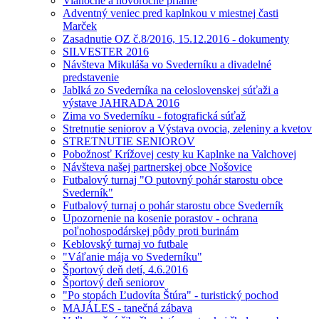
Vianočné a novoročné prianie
Adventný veniec pred kaplnkou v miestnej časti
Marček
Zasadnutie OZ č.8/2016, 15.12.2016 - dokumenty
SILVESTER 2016
Návšteva Mikuláša vo Svederníku a divadelné
predstavenie
Jablká zo Svederníka na celoslovenskej súťaži a
výstave JAHRADA 2016
Zima vo Svederníku - fotografická súťaž
Stretnutie seniorov a Výstava ovocia, zeleniny a kvetov
STRETNUTIE SENIOROV
Pobožnosť Krížovej cesty ku Kaplnke na Valchovej
Návšteva našej partnerskej obce Nošovice
Futbalový turnaj "O putovný pohár starostu obce
Svederník"
Futbalový turnaj o pohár starostu obce Svederník
Upozornenie na kosenie porastov - ochrana
poľnohospodárskej pôdy proti burinám
Keblovský turnaj vo futbale
"Váľanie mája vo Svederníku"
Športový deň detí, 4.6.2016
Športový deň seniorov
"Po stopách Ľudovíta Štúra" - turistický pochod
MAJÁLES - tanečná zábava