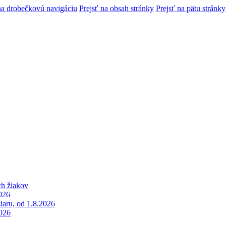
na drobečkovú navigáciu
Prejsť na obsah stránky
Prejsť na pätu stránky
h žiakov
026
iaru, od 1.8.2026
2026