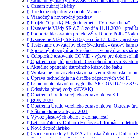
Aktuálne vyhlášky UVZ SR k režimu sociálnych a zdrav
Oznam zubnej lekárky
Triedenie odpadov v období Vianoc
Vianočný a novoročný pozdrav
Projekt "Optický Magio internet a TV u vás doma"
Uznesenie Vlády SR č.718 zo dňa 11.11.2020 - predĺž
Podporte hlasovaním projekt ZŠ v Dlhom Poli - "Nákup
Uznesenie Vlády SR č.160, zo dňa 17.3.2021, predĺžen
Testovanie obyvateľov obce Svederník - časový harm
Spoločný obecný úrad Strečno - stavebný úrad oznáme
Celoplošné testovanie COVID - výzva pre dobrovoľní
Opatrenia prijaté pre chod Obecného úradu vo Svedern
Aktuálne opatrenia ústredného krízového štábu
Vyhlásenie núdzového stavu na území Slovenskej repu
Úprava technológie na čističke odpadových vôd II.
Usmernenie hlavného hygienika SR COVID-19 z 8.9.
Odstávka pitnej vody (SEVAK)
Opatrenia Úradu verejného zdravotníctva SR
ROK 2020
Opatrenia Úradu verejného zdravotníctva, Okresný úrad
Sčítanie domov a bytov 2021
Vývoz plastových obalov z domácností
Letisko Žilina v Dolnom Hričove - Informácia o letoch
Nové detské ihrisko
Cvičné nočné lety UNIZA z Letiska Žilina v Dolnom 