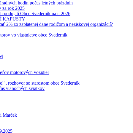
radných hodín počas letných prázdnin
 za rok 2025
h podujatí Obce Svederník na r. 2026
Í KAPUSTY
% zo zaplatenej dane rodičom a neziskovej organizácií?
orov vo vlastníctve obce Svederník
OM
teľov motorových vozidiel
!", rozhovor so starostom obce Svederník
as vianočných sviatkov
ti Marček
.9.2025