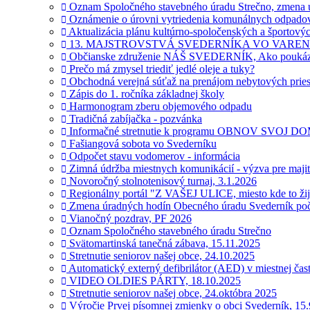
Oznam Spoločného stavebného úradu Strečno, zmena ú
Oznámenie o úrovni vytriedenia komunálnych odpadov
Aktualizácia plánu kultúrno-spoločenských a športovýc
13. MAJSTROVSTVÁ SVEDERNÍKA VO VAREN
Občianske združenie NÁŠ SVEDERNÍK, Ako poukázať 2
Prečo má zmysel triediť jedlé oleje a tuky?
Obchodná verejná súťaž na prenájom nebytových priest
Zápis do 1. ročníka základnej školy
Harmonogram zberu objemového odpadu
Tradičná zabíjačka - pozvánka
Informačné stretnutie k programu OBNOV SVOJ D
Fašiangová sobota vo Svederníku
Odpočet stavu vodomerov - informácia
Zimná údržba miestnych komunikácií - výzva pre maji
Novoročný stolnotenisový turnaj, 3.1.2026
Regionálny portál "Z VAŠEJ ULICE, miesto kde to žije
Zmena úradných hodín Obecného úradu Svederník poč
Vianočný pozdrav, PF 2026
Oznam Spoločného stavebného úradu Strečno
Svätomartinská tanečná zábava, 15.11.2025
Stretnutie seniorov našej obce, 24.10.2025
Automatický externý defibrilátor (AED) v miestnej čas
VIDEO OLDIES PÁRTY, 18.10.2025
Stretnutie seniorov našej obce, 24.októbra 2025
Výročie Prvej písomnej zmienky o obci Svederník, 15