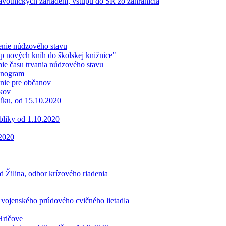
otníckych zariadení, vstupu do SR zo zahraničia
enie núdzového stavu
 nových kníh do školskej knižnice"
ie času trvania núdzového stavu
onogram
nie pre občanov
kov
íku, od 15.10.2020
bliky od 1.10.2020
2020
 Žilina, odbor krízového riadenia
 vojenského prúdového cvičného lietadla
Hričove