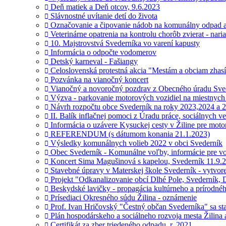
Deň matiek a Deň otcov, 9.6.2023
Slávnostné uvítanie detí do života
Označovanie a čipovanie nádob na komunálny odpad a 
Veterinárne opatrenia na kontrolu chorôb zvierat - nari
10. Majstrovstvá Svederníka vo varení kapusty
Informácia o odpočte vodomerov
Detský karneval - Fašiangy
Celoslovenská protestná akcia "Mestám a obciam zhasí
Pozvánka na vianočný koncert
Vianočný a novoročný pozdrav z Obecného úradu Sve
Výzva - parkovanie motorových vozidiel na miestnych
Návrh rozpočtu obce Svederník na roky 2023,2024 a 
II. Balík inflačnej pomoci z Úradu práce, sociálnych ve
Informácia o uzávere Kysuckej cesty v Žiline pre mot
REFERENDUM (s dátumom konania 21.1.2023)
Výsledky komunálnych volieb 2022 v obci Svederník
Obec Svederník - Komunálne voľby, informácie pre vo
Koncert Sima Magušinová s kapelou, Svederník 11.9.2
Stavebné úpravy v Materskej škole Svederník - vytvore
Projekt "Odkanalizovanie obcí Dlhé Pole, Svederník, 
Beskydské lavičky - propagácia kultúrneho a prírodnéh
Prísediaci Okresného súdu Žilina - oznámenie
Prof. Ivan Hričovský "Čestný občan Svederníka" sa sta
Plán hospodárskeho a sociálneho rozvoja mesta Žilina 
Certifikát za zber triedeného odpadu, r. 2021