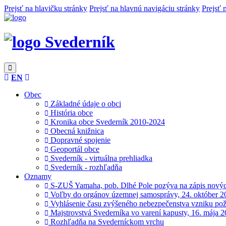
Prejsť na hlavičku stránky
Prejsť na hlavnú navigáciu stránky
Prejsť 
Svederník
EN
Obec
Základné údaje o obci
História obce
Kronika obce Svederník 2010-2024
Obecná knižnica
Dopravné spojenie
Geoportál obce
Svederník - virtuálna prehliadka
Svederník - rozhľadňa
Oznamy
S-ZUŠ Yamaha, pob. Dlhé Pole pozýva na zápis novýc
Voľby do orgánov územnej samosprávy, 24. október 2
Vyhlásenie času zvýšeného nebezpečenstva vzniku pož
Majstrovstvá Svederníka vo varení kapusty, 16. mája 
Rozhľadňa na Svederníckom vrchu