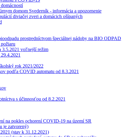
z domácností
ltúrnym domom Svederník - informácia a upozornenie
lácií diviačej zveri a domácich ošípaných
d
bioodpadu prostredníctvom špeciálnej nádoby na BIO ODPAD
 požiaru
3.5.2021 voľnejší režim
 29.4.2021
 školský rok 2021/2022
esov podľa COVID automatu od 8.3.2021
okov
tníctva s účinnosťou od 8.2.2021
trení na pokles ochorení COVID-19 na území SR
 je zatvorený)
 2021 (stav k 31.12.2021)