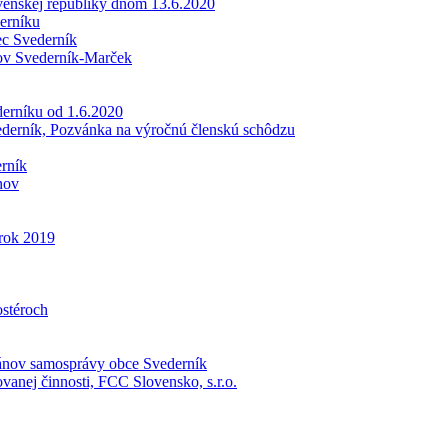
enskej republiky dňom 13.6.2020
erníku
ec Svederník
sov Svederník-Marček
erníku od 1.6.2020
ederník, Pozvánka na výročnú členskú schôdzu
rník
nov
 rok 2019
stéroch
gánov samosprávy obce Svederník
anej činnosti, FCC Slovensko, s.r.o.