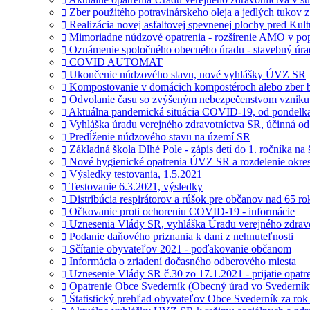
Zber použitého potravinárskeho oleja a jedlých tukov 
Realizácia novej asfaltovej spevnenej plochy pred Ku
Mimoriadne núdzové opatrenia - rozšírenie AMO v popu
Oznámenie spoločného obecného úradu - stavebný úra
COVID AUTOMAT
Ukončenie núdzového stavu, nové vyhlášky ÚVZ SR
Kompostovanie v domácich kompostéroch alebo zber 
Odvolanie času so zvýšeným nebezpečenstvom vzniku
Aktuálna pandemická situácia COVID-19, od pondelka 
Vyhláška úradu verejného zdravotníctva SR, účinná od
Predĺženie núdzového stavu na území SR
Základná škola Dlhé Pole - zápis detí do 1. ročníka na
Nové hygienické opatrenia ÚVZ SR a rozdelenie okr
Výsledky testovania, 1.5.2021
Testovanie 6.3.2021, výsledky
Distribúcia respirátorov a rúšok pre občanov nad 65 r
Očkovanie proti ochoreniu COVID-19 - informácie
Uznesenia Vlády SR, vyhláška Úradu verejného zdravo
Podanie daňového priznania k dani z nehnuteľnosti
Sčítanie obyvateľov 2021 - poďakovanie občanom
Informácia o zriadení dočasného odberového miesta
Uznesenie Vlády SR č.30 zo 17.1.2021 - prijatie opa
Opatrenie Obce Svederník (Obecný úrad vo Svederníku
Štatistický prehľad obyvateľov Obce Svederník za rok