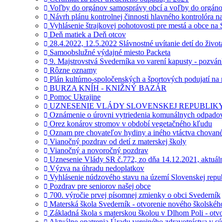
Voľby do orgánov samosprávy obcí a voľby do orgánov
Návrh plánu kontrolnej činnosti hlavného kontrolóra n
Vyhlásenie štrajkovej pohotovosti pre mestá a obce na
Deň matiek a Deň otcov
28.4.2022, 12.5.2022 Slávnostné uvítanie detí do život
Samoobslužné výdajné miesto Packeta
9. Majstrovstvá Svederníka vo varení kapusty - pozván
Rôzne oznamy
Plán kultúrno-spoločenských a športových podujatí na
BURZA KNÍH - KNIŽNÝ BAZÁR
Pomoc Ukrajine
UZNESENIE VLÁDY SLOVENSKEJ REPUBLIKY č.14
Oznámenie o úrovni vytriedenia komunálnych odpado
Orez konárov stromov v období vegetačného kľudu
Oznam pre chovateľov hydiny a iného vtáctva chovanéh
Vianočný pozdrav od detí z materskej školy
Vianočný a novoročný pozdrav
Uznesenie Vlády SR č.772, zo dňa 14.12.2021, aktuál
Výzva na úhradu nedoplatkov
Vyhlásenie núdzového stavu na území Slovenskej repu
Pozdrav pre seniorov našej obce
700. výročie prvej písomnej zmienky o obci Svederník
Materská škola Svederník - otvorenie nového školské
Základná škola s materskou školou v Dlhom Poli - otv
Aktuálne opatrenia Úradu verejného zdravotníctva v s