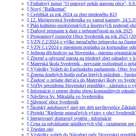
Futbalový turnaj "O putovný pohár starostu obce", 6.9
Nový "Balíkomat"
Certifikát za rok 2024 za zber triedeného KO
12. Majstrovstvá Svederníka vo varení kapusty, 24.5.2
Plán kultúrno-spoločenských a športových podujatí ob
Daňové priznanie k dani z nehnuteľnosti na rok 2025
Programový rozpočet Obce Svederník na rok 2025 (2
VZN č.2/2024 o výške mesačného príspevku na čiasto
VZN č.1/2024 o miestnom poplatku za komunálne odp
Jednota dôchodcov na Slovensku - miestna organizácia 
Zberné a odvozné miesta na triedený zber odpadov v lo
Materská škola Svederník - prevzatie rozhodnutí o pri
Výsledky Volieb do Európskeho parlamentu, Obec Sve
Zmena úradných hodín počas letných prázdnin - Spolo
Žiadosť o prijatie dieťaťa do Materskej školy vo Sved
Voľby prezidenta Slovenskej republiky - zápisnica o v
Informácie o zmene druhu zberu komunálnych odpadov
Návšteva Sv. Mikuláša vo Svederníku
Slávnosť obce Svederník
Školský autobusový spoj pre deti navštevujúce Základ
Projekt "Riešenie migračných výziev v obci Svederník
Integrovaný dopravný systém - informácie
Cena za odvádzanie splaškových vôd - oznámenie pre
Triedim olej
Výsledky volieb do Národnej rady Slovenskej republik