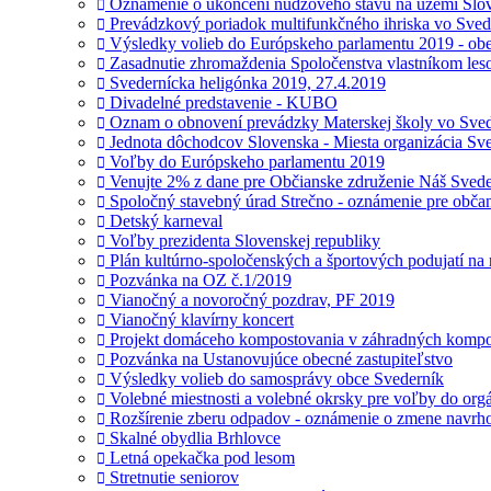
Oznámenie o ukončení núdzového stavu na území Slov
Prevádzkový poriadok multifunkčného ihriska vo Sved
Výsledky volieb do Európskeho parlamentu 2019 - ob
Zasadnutie zhromaždenia Spoločenstva vlastníkom le
Svedernícka heligónka 2019, 27.4.2019
Divadelné predstavenie - KUBO
Oznam o obnovení prevádzky Materskej školy vo Sved
Jednota dôchodcov Slovenska - Miesta organizácia Sv
Voľby do Európskeho parlamentu 2019
Venujte 2% z dane pre Občianske združenie Náš Svede
Spoločný stavebný úrad Strečno - oznámenie pre obča
Detský karneval
Voľby prezidenta Slovenskej republiky
Plán kultúrno-spoločenských a športových podujatí na
Pozvánka na OZ č.1/2019
Vianočný a novoročný pozdrav, PF 2019
Vianočný klavírny koncert
Projekt domáceho kompostovania v záhradných kompo
Pozvánka na Ustanovujúce obecné zastupiteľstvo
Výsledky volieb do samosprávy obce Svederník
Volebné miestnosti a volebné okrsky pre voľby do or
Rozšírenie zberu odpadov - oznámenie o zmene navrhov
Skalné obydlia Brhlovce
Letná opekačka pod lesom
Stretnutie seniorov