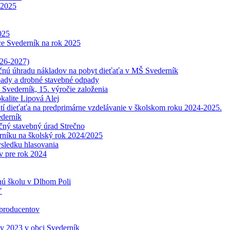
.2025
025
ce Svederník na rok 2025
026-2027)
čnú úhradu nákladov na pobyt dieťaťa v MŠ Svederník
ady a drobné stavebné odpady
Svederník, 15. výročie založenia
kalite Lipová Alej
jatí dieťaťa na predprimárne vzdelávanie v školskom roku 2024-2025.
derník
čný stavebný úrad Strečno
erníku na školský rok 2024/2025
ýsledku hlasovania
 pre rok 2024
nú školu v Dlhom Poli
"
 producentov
y 2023 v obci Svederník