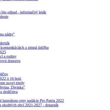
bio odpad - informačný leták
adenie
na nádej"
derník
 komunikáciách a zimná údržba
2025
cí a rodiny
orovú dopravu
ličov
022 o 16 hod.
nie novej triedy
Divina, Divinka"
o dedičstva
l laureátom ceny nadácie Pro Patria 2022
a okolitých obcí 2021-2027 - dotazník