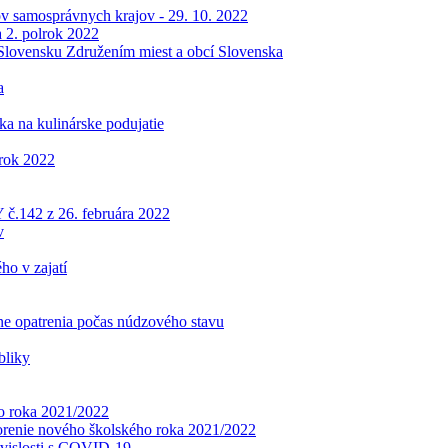
 samosprávnych krajov - 29. 10. 2022
a 2. polrok 2022
 Slovensku Združením miest a obcí Slovenska
a
ka na kulinárske podujatie
 rok 2022
2 z 26. februára 2022
v
o v zajatí
ne opatrenia počas núdzového stavu
bliky
ho roka 2021/2022
orenie nového školského roka 2021/2022
úvislosti s COVID-19